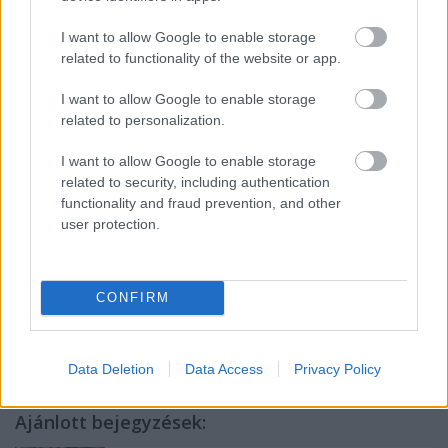
I want to allow Google to enable storage
Szuper a videó, de azért nekem
még mindig ez a
related to functionality of the website or app.
kedvencem Sárközi Ákosról
... :)
I want to allow Google to enable storage
És most jöttem rá, hogy akkor ezzel épp a blog
related to personalization.
indulása után pár hónappal kezdték,
itt van a saját
ötödik születésnapom ünneplése pár
I want to allow Google to enable storage
érdekességgel
.
És ezt is érdemes elolvasni!
related to security, including authentication
functionality and fraud prevention, and other
user protection.
Címkék:
születésnap
videó
gasztronómia
sárközi
2015
CONFIRM
borkonyha
Data Deletion
Data Access
Privacy Policy
Ajánlott bejegyzések: