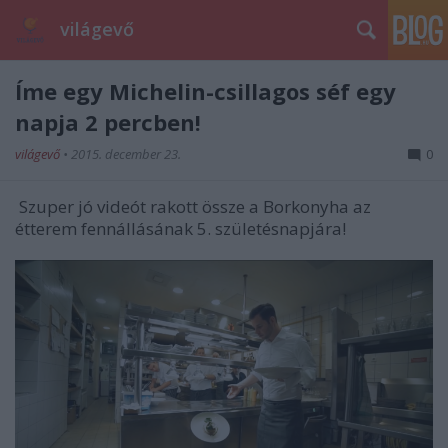
világevő
Íme egy Michelin-csillagos séf egy
napja 2 percben!
világevő
•
2015. december 23.
0
Szuper jó videót rakott össze a Borkonyha az
étterem fennállásának 5. születésnapjára!