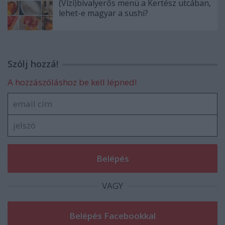
(Vízi)bivalyerős menü a Kertész utcában,
lehet-e magyar a sushi?
Szólj hozzá!
A hozzászóláshoz be kell lépned!
VAGY