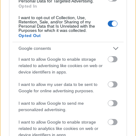
Personal Data for Targeted Advertising.
Opted In
Ráadásul még
gasztromózesek
is felbukkannak
I want to opt-out of Collection, Use,
Retention, Sale, and/or Sharing of my
benne! Az étterem ezzel 1825 napon és 200.000 ezer
Personal Data that Is Unrelated with the
vendégen van túl! Gratulálok!
Purposes for which it was collected.
Opted Out
Google consents
I want to allow Google to enable storage
related to advertising like cookies on web or
device identifiers in apps.
I want to allow my user data to be sent to
Google for online advertising purposes.
I want to allow Google to send me
personalized advertising.
I want to allow Google to enable storage
related to analytics like cookies on web or
device identifiers in apps.