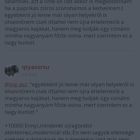
valamivel, azt a lime-os izét akkor is megkóstolnám
ha a paprikás zsíros szívrohamos a kedvencem:)
egyébként jó lenne már olyan helyekről is
olvasni(nem csak itt)ahol nem újra értelemezik a
magyaros kajákat, hanem meg tudják úgy csinálni
mintha nagyanyám főzte volna..mert szerintem ez a
nagy kunszt.
qtyasorsu
10 éve
@jog-ász
: "egyébként jó lenne már olyan helyekről is
olvasni(nem csak itt)ahol nem újra értelemezik a
magyaros kajákat, hanem meg tudják úgy csinálni
mintha nagyanyám főzte volna..mert szerintem ez a
nagy kunszt."
+10000 Ennyi,mindenki újragondol
átértelmez,modernizál stb..Én nem vagyok ellensége
ezeknek a dolgoknak,de a gyerekkor ízeit már nem