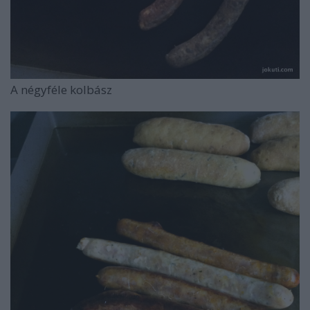
A négyféle kolbász