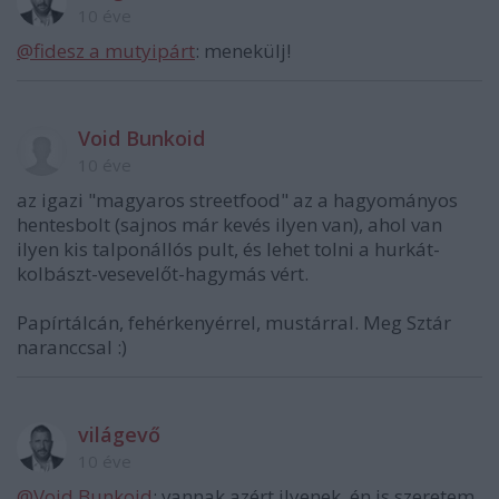
10 éve
@fidesz a mutyipárt
: menekülj!
Void Bunkoid
10 éve
az igazi "magyaros streetfood" az a hagyományos
hentesbolt (sajnos már kevés ilyen van), ahol van
ilyen kis talponállós pult, és lehet tolni a hurkát-
kolbászt-vesevelőt-hagymás vért.
Papírtálcán, fehérkenyérrel, mustárral. Meg Sztár
naranccsal :)
világevő
10 éve
@Void Bunkoid
: vannak azért ilyenek, én is szeretem