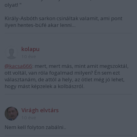
olyat! "
Király-Asbóth sarkon csináltak valamit, ami pont
ilyen hentes-büfé akar lenni...
kolapu
10 éve
@kacsa666
: mert, mert más, mint amit megszoktál,
ott voltál, van róla fogalmad milyen? Én sem ezt
választanám, de attól a hely, az ötlet még jó lehet,
hogy mást képzelek a kolbászról.
Virágh elvtárs
10 éve
Nem kell folyton zabálni..