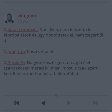
világevő
10 éve
@hatar.comment
: Van ilyen, nem tetszett, de
kipróbáltátok és úgy döntöttétek el, nem zsigerből...
:)
@Jungfrau
: Köszi szépen!
@Alfréd76
: Nagyon köszi! Igen, a magánélet
szándékosan marad ki innen, most is csak azért
került bele, mert annyira beletrafált :)