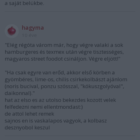
a saját belükbe.
hagyma
10 éve
"Elég régóta várom már, hogy végre valaki a sok
hamburgeres és texmex után végre tisztességes,
magyaros street foodot csináljon. Végre eljött!"
"Ha csak egyre van erőd, akkor első körben a
gyömbéres, lime-os, chilis csirkekolbászt ajánlom
(noris bucival, ponzu szósszal, "kókuszgolyóval",
daikonnal)."
hat az elso es az utolso bekezdes kozott velek
felfedezni nemi ellentmondast:)
de attol lehet remek
sajnos en is vaskalapos vagyok, a kolbasz
desznyobol keszul