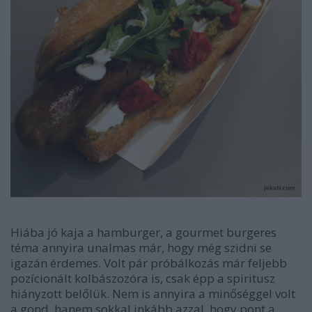
Hiába jó kaja a hamburger, a gourmet burgeres
téma annyira unalmas már, hogy még szidni se
igazán érdemes. Volt pár próbálkozás már feljebb
pozícionált kolbászozóra is, csak épp a spiritusz
hiányzott belőlük. Nem is annyira a minőséggel volt
a gond, hanem sokkal inkább azzal, hogy pont a