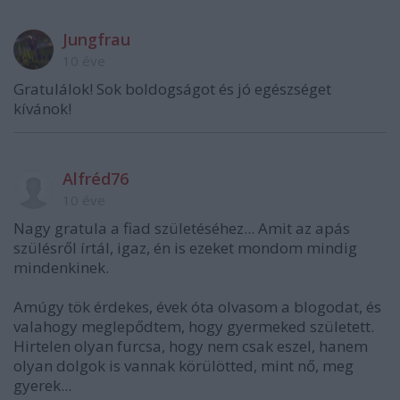
Jungfrau
10 éve
Gratulálok! Sok boldogságot és jó egészséget
kívánok!
Alfréd76
10 éve
Nagy gratula a fiad születéséhez... Amit az apás
szülésről írtál, igaz, én is ezeket mondom mindig
mindenkinek.
Amúgy tök érdekes, évek óta olvasom a blogodat, és
valahogy meglepődtem, hogy gyermeked született.
Hirtelen olyan furcsa, hogy nem csak eszel, hanem
olyan dolgok is vannak körülötted, mint nő, meg
gyerek...