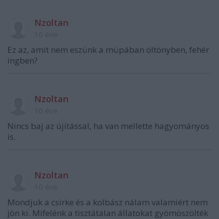
Nzoltan
10 éve
Ez az, amit nem eszünk a müpában öltönyben, fehér
ingben?
Nzoltan
10 éve
Nincs baj az újítással, ha van mellette hagyományos
is.
Nzoltan
10 éve
Mondjuk a csirke és a kolbász nálam valamiért nem
jön ki. Mifelénk a tisztátalan állatokat gyömöszölték