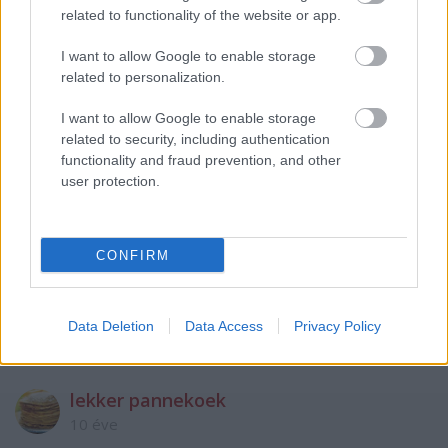
Hát kolbász vékony buciban rukkolával ... A kolbász
related to functionality of the website or app.
kenyérrel és mustárral esetleg kovászos uborkával a
többi mehet a kukába
I want to allow Google to enable storage
related to personalization.
Kàr h a régi jó dolgok eltűntek
I want to allow Google to enable storage
related to security, including authentication
Egye ezt az izét akinek hét ayja van mellé még kérjen
functionality and fraud prevention, and other
lecsós hamburgert
user protection.
Igi1.0
CONFIRM
10 éve
Több a kolbász mint a buci ïgy meg minek hozzá a
többi is!?
Data Deletion
Data Access
Privacy Policy
lekker pannekoek
10 éve