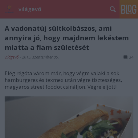
világevő
A vadonatúj sültkolbászos, ami
annyira jó, hogy majdnem lekéstem
miatta a fiam születését
világevő
•
2015. szeptember 05.
34
Elég régóta várom már, hogy végre valaki a sok
hamburgeres és texmex után végre tisztességes,
magyaros street foodot csináljon. Végre eljött!