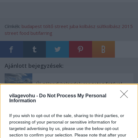
Címkék:
budapest
töltő
street
juba
kolbász
sültkolbász
2015
street food
butifarring
Ajánlott bejegyzések:
Új-zélandi kalandok rengeteg fotóval,
egy kis maori konyhával és pitével
vilagevohu -
Do Not Process My Personal
Information
If you wish to opt-out of the sale, sharing to third parties, or
Botrányos körülmények között bezárt
Amerika legjobb étterme
processing of your personal or sensitive information for
targeted advertising by us, please use the below opt-out
section to confirm your selection. Please note that after your