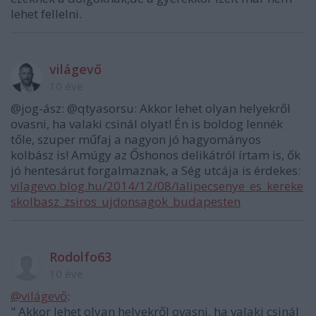
lehet fellelni.
világevő
10 éve
@jog-ász: @qtyasorsu: Akkor lehet olyan helyekről
ovasni, ha valaki csinál olyat! Én is boldog lennék
tőle, szuper műfaj a nagyon jó hagyományos
kolbász is! Amúgy az Őshonos delikátról írtam is, ők
jó hentesárut forgalmaznak, a Ség utcája is érdekes:
vilagevo.blog.hu/2014/12/08/lalipecsenye_es_kereke
skolbasz_zsiros_ujdonsagok_budapesten
Rodolfo63
10 éve
@világevő
:
" Akkor lehet olyan helyekről ovasni, ha valaki csinál