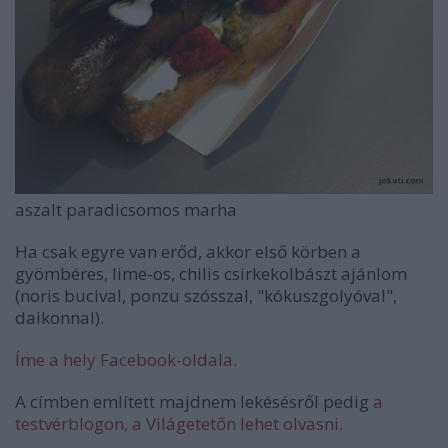
aszalt paradicsomos marha
Ha csak egyre van erőd, akkor első körben a
gyömbéres, lime-os, chilis csirkekolbászt ajánlom
(noris bucival, ponzu szósszal, "kókuszgolyóval",
daikonnal).
Íme a hely Facebook-oldala
.
A címben említett majdnem lekésésről pedig
a
testvérblogon, a Világetetőn lehet olvasni
.