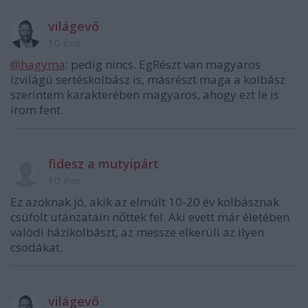
világevő
10 éve
@hagyma
: pedig nincs. EgRészt van magyaros
ízvilágú sertéskolbász is, másrészt maga a kolbász
szerintem karakterében magyaros, ahogy ezt le is
írom fent.
fidesz a mutyipárt
10 éve
Ez azoknak jó, akik az elmúlt 10-20 év kolbásznak
csúfolt utánzatain nőttek fel. Aki evett már életében
valódi házikolbászt, az messze elkerüli az ilyen
csodákat.
világevő