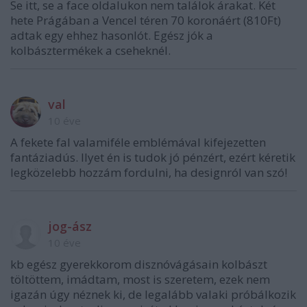
Se itt, se a face oldalukon nem találok árakat. Két
hete Prágában a Vencel téren 70 koronáért (810Ft)
adtak egy ehhez hasonlót. Egész jók a
kolbásztermékek a cseheknél.
val
10 éve
A fekete fal valamiféle emblémával kifejezetten
fantáziadús. Ilyet én is tudok jó pénzért, ezért kéretik
legközelebb hozzám fordulni, ha designról van szó!
jog-ász
10 éve
kb egész gyerekkorom disznóvágásain kolbászt
töltöttem, imádtam, most is szeretem, ezek nem
igazán úgy néznek ki, de legalább valaki próbálkozik