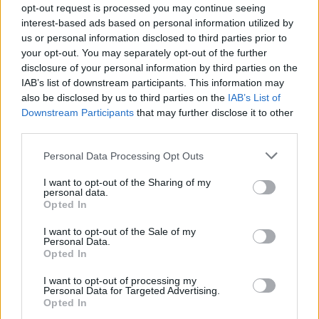
opt-out request is processed you may continue seeing
A dicsőséges olasz konyhának kevesebb
interest-based ads based on personal information utilized by
köze van az ősi hagyományokhoz, mint
us or personal information disclosed to third parties prior to
Amerikához
your opt-out. You may separately opt-out of the further
disclosure of your personal information by third parties on the
IAB’s list of downstream participants. This information may
also be disclosed by us to third parties on the
Egy csíki család kalandjai a világ legjobb
IAB’s List of
éttermében
Downstream Participants
that may further disclose it to other
third parties.
Please note that this website/app uses one or more Google
Personal Data Processing Opt Outs
services and may gather and store information including but
Pacal a világ körül
not limited to your visit or usage behaviour. You may click to
I want to opt-out of the Sharing of my
personal data.
grant or deny consent to Google and its third-party tags to
Opted In
use your data for below specified purposes in below Google
consent section.
I want to opt-out of the Sale of my
Personal Data.
Opted In
Szólj hozzá!
I want to opt-out of processing my
A hozzászóláshoz be kell lépned!
Personal Data for Targeted Advertising.
Opted In