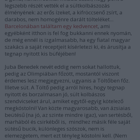
legszebb részét vették el a sültkolbászozás
élményének: az erős ízeket, a kifröccsenő zsírt, a
darabos, nem homogénre darált tölteléket...
Barcelonában találtam egy kedvencet
, ami
egyébként itthon is fel fog bukkanni ennek nyomán,
de még ennél is izgalmasabb, ha egy fiatal magyar
szakács a saját receptjeit kísérletezi ki, és árusítja a
tegnap nyitott kis büféjében!
Juba Benedek nevét eddig nem sokat hallottuk,
pedig az Olimpiában főzött, mostantól viszont
érdemes lesz megjegyezni, ugyanis a Töltőben főz.
Illetve süt. A Töltő pedig arról híres, hogy tegnap
nyitott és borzalmasan jó, sült kolbászos
szendvicseket árul, amiket egytől-egyig kötelező
megkóstolni! Van közte magyarosabb, van ázsiaias
beütésű (na jó, az szinte mindre igaz), van sertésből,
marhából és csirkéből is, mindhez másik féle saját
sütésű bucik, különleges szószok, nem is
elemezgetem, mert ezt tényleg kóstolni kell. (Nem