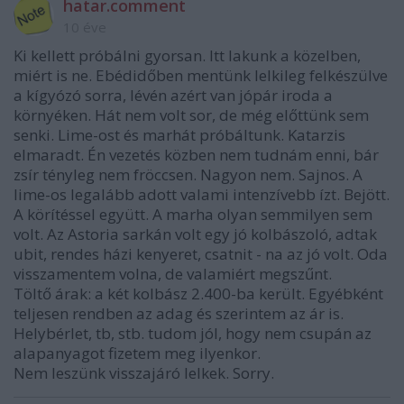
hatar.comment
10 éve
Ki kellett próbálni gyorsan. Itt lakunk a közelben,
miért is ne. Ebédidőben mentünk lelkileg felkészülve
a kígyózó sorra, lévén azért van jópár iroda a
környéken. Hát nem volt sor, de még előttünk sem
senki. Lime-ost és marhát próbáltunk. Katarzis
elmaradt. Én vezetés közben nem tudnám enni, bár
zsír tényleg nem fröccsen. Nagyon nem. Sajnos. A
lime-os legalább adott valami intenzívebb ízt. Bejött.
A körítéssel együtt. A marha olyan semmilyen sem
volt. Az Astoria sarkán volt egy jó kolbászoló, adtak
ubit, rendes házi kenyeret, csatnit - na az jó volt. Oda
visszamentem volna, de valamiért megszűnt.
Töltő árak: a két kolbász 2.400-ba került. Egyébként
teljesen rendben az adag és szerintem az ár is.
Helybérlet, tb, stb. tudom jól, hogy nem csupán az
alapanyagot fizetem meg ilyenkor.
Nem leszünk visszajáró lelkek. Sorry.