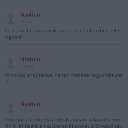
Nzoltan
10 éve
Ez az, amit nem eszünk a müpában öltönyben, fehér
ingben?
Nzoltan
10 éve
Nincs baj az újítással, ha van mellette hagyományos
is.
Nzoltan
10 éve
Mondjuk a csirke és a kolbász nálam valamiért nem
jön ki. Mifelénk a tisztátalan állatokat gyömöszölték