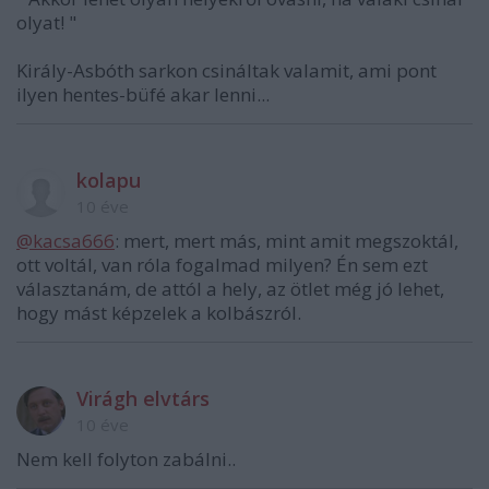
olyat! "
Király-Asbóth sarkon csináltak valamit, ami pont
ilyen hentes-büfé akar lenni...
kolapu
10 éve
@kacsa666
: mert, mert más, mint amit megszoktál,
ott voltál, van róla fogalmad milyen? Én sem ezt
választanám, de attól a hely, az ötlet még jó lehet,
hogy mást képzelek a kolbászról.
Virágh elvtárs
10 éve
Nem kell folyton zabálni..