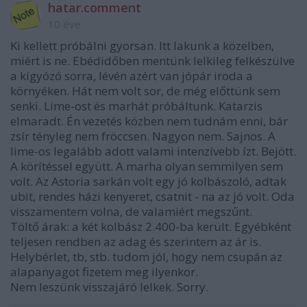
hatar.comment
10 éve
Ki kellett próbálni gyorsan. Itt lakunk a közelben,
miért is ne. Ebédidőben mentünk lelkileg felkészülve
a kígyózó sorra, lévén azért van jópár iroda a
környéken. Hát nem volt sor, de még előttünk sem
senki. Lime-ost és marhát próbáltunk. Katarzis
elmaradt. Én vezetés közben nem tudnám enni, bár
zsír tényleg nem fröccsen. Nagyon nem. Sajnos. A
lime-os legalább adott valami intenzívebb ízt. Bejött.
A körítéssel együtt. A marha olyan semmilyen sem
volt. Az Astoria sarkán volt egy jó kolbászoló, adtak
ubit, rendes házi kenyeret, csatnit - na az jó volt. Oda
visszamentem volna, de valamiért megszűnt.
Töltő árak: a két kolbász 2.400-ba került. Egyébként
teljesen rendben az adag és szerintem az ár is.
Helybérlet, tb, stb. tudom jól, hogy nem csupán az
alapanyagot fizetem meg ilyenkor.
Nem leszünk visszajáró lelkek. Sorry.