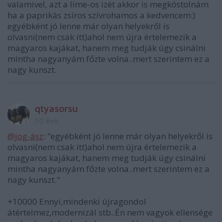
valamivel, azt a lime-os izét akkor is megkóstolnám
ha a paprikás zsíros szívrohamos a kedvencem:)
egyébként jó lenne már olyan helyekről is
olvasni(nem csak itt)ahol nem újra értelemezik a
magyaros kajákat, hanem meg tudják úgy csinálni
mintha nagyanyám főzte volna..mert szerintem ez a
nagy kunszt.
qtyasorsu
10 éve
@jog-ász
: "egyébként jó lenne már olyan helyekről is
olvasni(nem csak itt)ahol nem újra értelemezik a
magyaros kajákat, hanem meg tudják úgy csinálni
mintha nagyanyám főzte volna..mert szerintem ez a
nagy kunszt."
+10000 Ennyi,mindenki újragondol
átértelmez,modernizál stb..Én nem vagyok ellensége