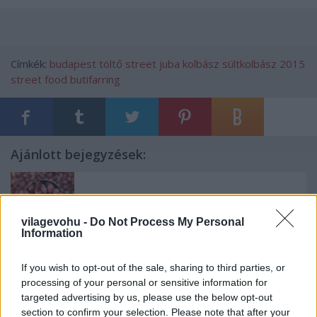
Címkék:
budapest
töltő
street
juba
kolbász
sültkolbász
2015
street food
butifarring
Ajánlott bejegyzések:
Az év legjobb éttermi élményei
vilagevohu -
Do Not Process My Personal
Information
If you wish to opt-out of the sale, sharing to third parties, or
Három három Michelin-csillagos videóval!
processing of your personal or sensitive information for
targeted advertising by us, please use the below opt-out
section to confirm your selection. Please note that after your