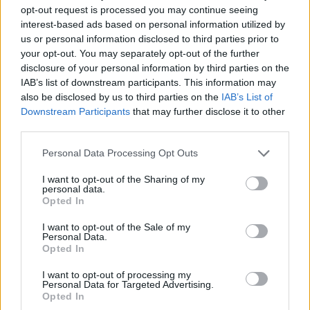
opt-out request is processed you may continue seeing
interest-based ads based on personal information utilized by
78 éves bácsi süti a város legjobb rántott
us or personal information disclosed to third parties prior to
húsát. 76 éves felesége segít neki
your opt-out. You may separately opt-out of the further
disclosure of your personal information by third parties on the
IAB’s list of downstream participants. This information may
also be disclosed by us to third parties on the
IAB’s List of
Étteremnyitás: Már önmagában a
Downstream Participants
that may further disclose it to other
malacfül miatt is kötelező!
third parties.
Please note that this website/app uses one or more Google
Personal Data Processing Opt Outs
services and may gather and store information including but
Erőteljes, játékos, nagyon ajánlott fine
not limited to your visit or usage behaviour. You may click to
I want to opt-out of the Sharing of my
dining
personal data.
grant or deny consent to Google and its third-party tags to
Opted In
use your data for below specified purposes in below Google
consent section.
I want to opt-out of the Sale of my
Personal Data.
Opted In
Szólj hozzá!
I want to opt-out of processing my
A hozzászóláshoz be kell lépned!
Personal Data for Targeted Advertising.
Opted In