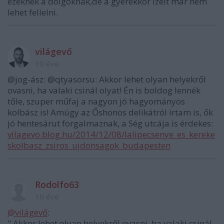
ezeknek a dolgoknak,de a gyerekkor ízeit már nem
lehet fellelni.
világevő
10 éve
@jog-ász: @qtyasorsu: Akkor lehet olyan helyekről
ovasni, ha valaki csinál olyat! Én is boldog lennék
tőle, szuper műfaj a nagyon jó hagyományos
kolbász is! Amúgy az Őshonos delikátról írtam is, ők
jó hentesárut forgalmaznak, a Ség utcája is érdekes:
vilagevo.blog.hu/2014/12/08/lalipecsenye_es_kereke
skolbasz_zsiros_ujdonsagok_budapesten
Rodolfo63
10 éve
@világevő
:
" Akkor lehet olyan helyekről ovasni, ha valaki csinál