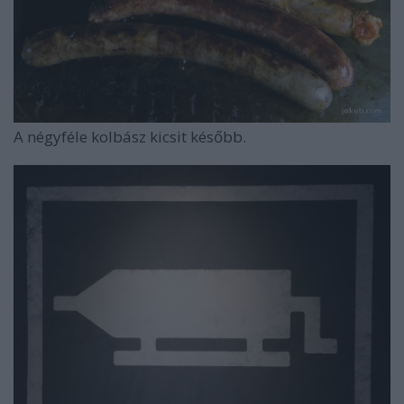
A négyféle kolbász kicsit később.