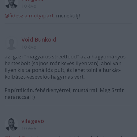
10 éve
@fidesz a mutyipárt
: menekülj!
Void Bunkoid
10 éve
az igazi "magyaros streetfood" az a hagyományos
hentesbolt (sajnos már kevés ilyen van), ahol van
ilyen kis talponállós pult, és lehet tolni a hurkát-
kolbászt-vesevelőt-hagymás vért.
Papírtálcán, fehérkenyérrel, mustárral. Meg Sztár
naranccsal :)
világevő
10 éve