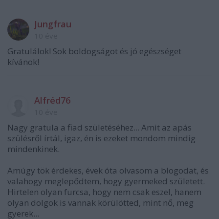
Jungfrau
10 éve
Gratulálok! Sok boldogságot és jó egészséget
kívánok!
Alfréd76
10 éve
Nagy gratula a fiad születéséhez... Amit az apás
szülésről írtál, igaz, én is ezeket mondom mindig
mindenkinek.
Amúgy tök érdekes, évek óta olvasom a blogodat, és
valahogy meglepődtem, hogy gyermeked született.
Hirtelen olyan furcsa, hogy nem csak eszel, hanem
olyan dolgok is vannak körülötted, mint nő, meg
gyerek...