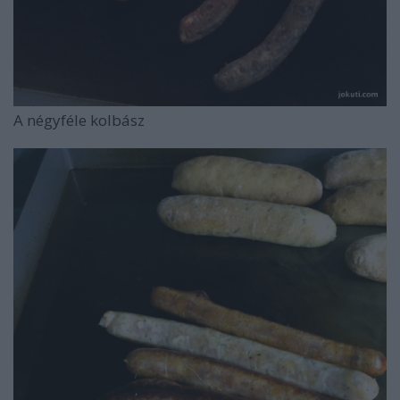
A négyféle kolbász