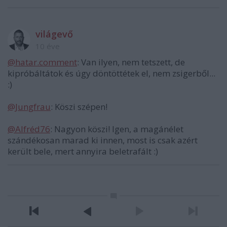
világevő
10 éve
@hatar.comment
: Van ilyen, nem tetszett, de
kipróbáltátok és úgy döntöttétek el, nem zsigerből...
:)
@Jungfrau
: Köszi szépen!
@Alfréd76
: Nagyon köszi! Igen, a magánélet
szándékosan marad ki innen, most is csak azért
került bele, mert annyira beletrafált :)