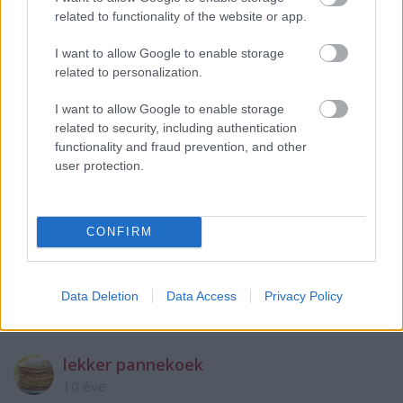
Hát kolbász vékony buciban rukkolával ... A kolbász
related to functionality of the website or app.
kenyérrel és mustárral esetleg kovászos uborkával a
többi mehet a kukába
I want to allow Google to enable storage
related to personalization.
Kàr h a régi jó dolgok eltűntek
I want to allow Google to enable storage
related to security, including authentication
Egye ezt az izét akinek hét ayja van mellé még kérjen
functionality and fraud prevention, and other
lecsós hamburgert
user protection.
Igi1.0
CONFIRM
10 éve
Több a kolbász mint a buci ïgy meg minek hozzá a
többi is!?
Data Deletion
Data Access
Privacy Policy
lekker pannekoek
10 éve