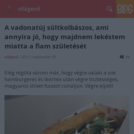
világevő
A vadonatúj sültkolbászos, ami
annyira jó, hogy majdnem lekéstem
miatta a fiam születését
világevő
•
2015. szeptember 05.
34
Elég régóta várom már, hogy végre valaki a sok
hamburgeres és texmex után végre tisztességes,
magyaros street foodot csináljon. Végre eljött!