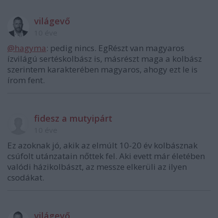
világevő
10 éve
@hagyma
: pedig nincs. EgRészt van magyaros
ízvilágú sertéskolbász is, másrészt maga a kolbász
szerintem karakterében magyaros, ahogy ezt le is
írom fent.
fidesz a mutyipárt
10 éve
Ez azoknak jó, akik az elmúlt 10-20 év kolbásznak
csúfolt utánzatain nőttek fel. Aki evett már életében
valódi házikolbászt, az messze elkerüli az ilyen
csodákat.
világevő