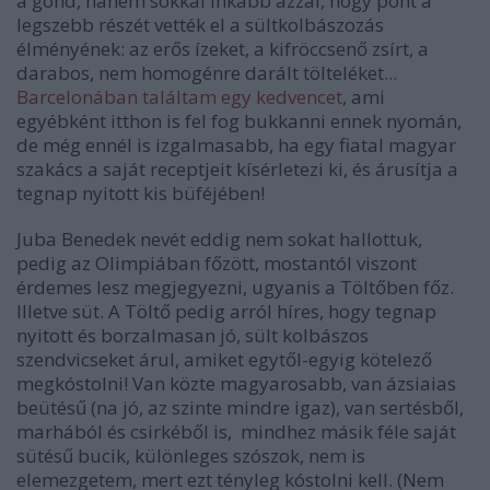
a gond, hanem sokkal inkább azzal, hogy pont a
legszebb részét vették el a sültkolbászozás
élményének: az erős ízeket, a kifröccsenő zsírt, a
darabos, nem homogénre darált tölteléket...
Barcelonában találtam egy kedvencet
, ami
egyébként itthon is fel fog bukkanni ennek nyomán,
de még ennél is izgalmasabb, ha egy fiatal magyar
szakács a saját receptjeit kísérletezi ki, és árusítja a
tegnap nyitott kis büféjében!
Juba Benedek nevét eddig nem sokat hallottuk,
pedig az Olimpiában főzött, mostantól viszont
érdemes lesz megjegyezni, ugyanis a Töltőben főz.
Illetve süt. A Töltő pedig arról híres, hogy tegnap
nyitott és borzalmasan jó, sült kolbászos
szendvicseket árul, amiket egytől-egyig kötelező
megkóstolni! Van közte magyarosabb, van ázsiaias
beütésű (na jó, az szinte mindre igaz), van sertésből,
marhából és csirkéből is, mindhez másik féle saját
sütésű bucik, különleges szószok, nem is
elemezgetem, mert ezt tényleg kóstolni kell. (Nem