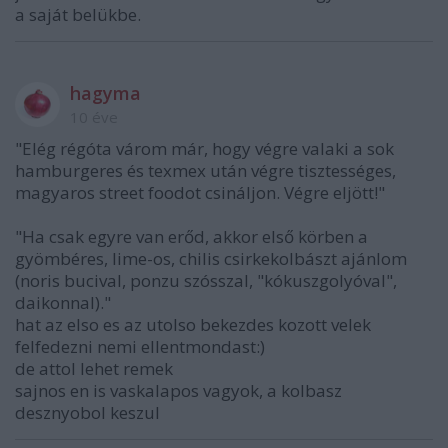
a saját belükbe.
hagyma
10 éve
"Elég régóta várom már, hogy végre valaki a sok
hamburgeres és texmex után végre tisztességes,
magyaros street foodot csináljon. Végre eljött!"
"Ha csak egyre van erőd, akkor első körben a
gyömbéres, lime-os, chilis csirkekolbászt ajánlom
(noris bucival, ponzu szósszal, "kókuszgolyóval",
daikonnal)."
hat az elso es az utolso bekezdes kozott velek
felfedezni nemi ellentmondast:)
de attol lehet remek
sajnos en is vaskalapos vagyok, a kolbasz
desznyobol keszul