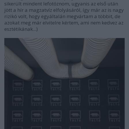
sikerült mindent lefotóznom, ugyanis az első után
jött a hír a magzatvíz elfolyásáról, így már az is nagy
rizikó volt, hogy egyáltalán megvártam a többit, de
azokat meg már elvitelre kértem, ami nem kedvez az
esztétikának...)