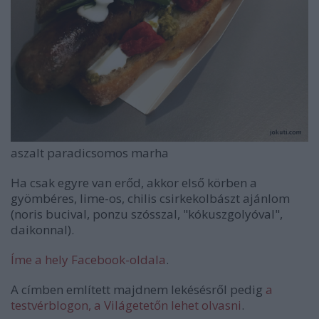
aszalt paradicsomos marha
Ha csak egyre van erőd, akkor első körben a
gyömbéres, lime-os, chilis csirkekolbászt ajánlom
(noris bucival, ponzu szósszal, "kókuszgolyóval",
daikonnal).
Íme a hely Facebook-oldala
.
A címben említett majdnem lekésésről pedig
a
testvérblogon, a Világetetőn lehet olvasni
.