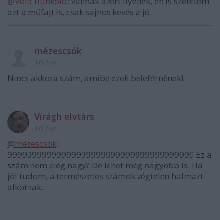
@Void Bunkoid
: vannak azért ilyenek, én is szeretem
azt a műfajt is, csak sajnos kevés a jó.
mézescsók
10 éve
Nincs akkora szám, amibe ezek beleférnének!
Virágh elvtárs
10 éve
@mézescsók
:
99999999999999999999999999999999999999 Ez a
szám nem elég nagy? De lehet még nagyobb is. Ha
jól tudom, a természetes számok végtelen halmazt
alkotnak.