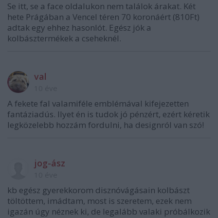
Se itt, se a face oldalukon nem találok árakat. Két
hete Prágában a Vencel téren 70 koronáért (810Ft)
adtak egy ehhez hasonlót. Egész jók a
kolbásztermékek a cseheknél.
val
10 éve
A fekete fal valamiféle emblémával kifejezetten
fantáziadús. Ilyet én is tudok jó pénzért, ezért kéretik
legközelebb hozzám fordulni, ha designról van szó!
jog-ász
10 éve
kb egész gyerekkorom disznóvágásain kolbászt
töltöttem, imádtam, most is szeretem, ezek nem
igazán úgy néznek ki, de legalább valaki próbálkozik