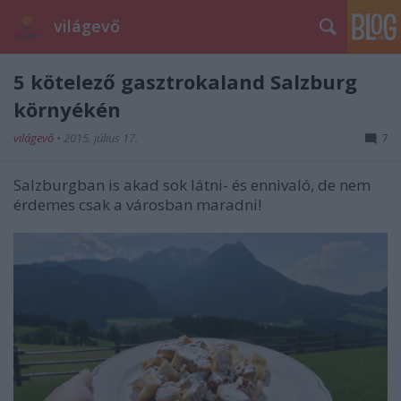
világevő
5 kötelező gasztrokaland Salzburg
környékén
világevő
•
2015. július 17.
7
Salzburgban is akad sok látni- és ennivaló, de nem
érdemes csak a városban maradni!