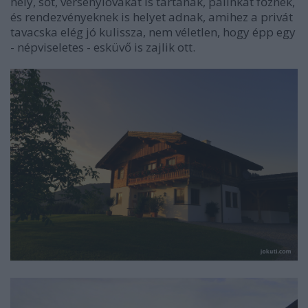
hely, sőt, versenylovakat is tartanak, pálinkát főznek,
és rendezvényeknek is helyet adnak, amihez a privát
tavacska elég jó kulissza, nem véletlen, hogy épp egy
- népviseletes - esküvő is zajlik ott.