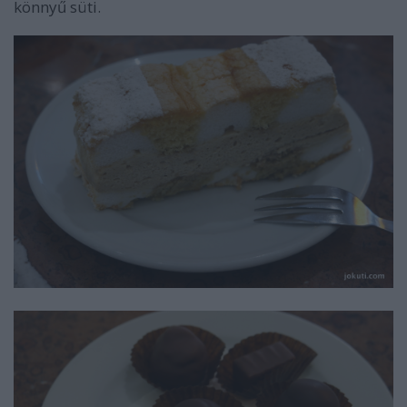
könnyű süti.