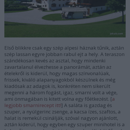
Első blikkre csak egy szép alpesi háznak tűnik, aztán
szép lassan egyre jobban rabul ejt a hely. A teraszon
szándékosan kevés az asztal, hogy mindenki
zavartalanul élvezhesse a panorámát, aztán az
ételekről is kiderül, hogy magas színvonalúak,
frissek, kiváló alapanyagokból készülnek és még
kiadósak az adagok is, konkréten nem sikerült
megenni a három fogást, igaz, smarni volt a vége,
ami önmagában is kitett volna egy főétkezést. [
a
legjobb smarnirecept itt!
] A saláta is gazdag és
szuper, a nyúlgerinc zsenge, a kacsa ízes, szaftos, a
halat is remekül csinálják, szóval nagyon ajánlott,
aztán kiderül, hogy egyben egy szuper minihotel is a