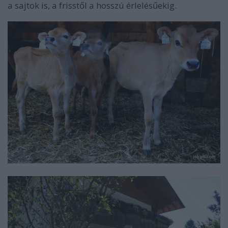
a sajtok is, a frisstől a hosszú érlelésűekig.