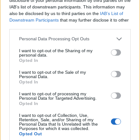
disclosure of your personal information by third parties on the
IAB’s list of downstream participants. This information may
also be disclosed by us to third parties on the
IAB’s List of
Downstream Participants
that may further disclose it to other
third parties.
Please note that this website/app uses one or more Google
Personal Data Processing Opt Outs
services and may gather and store information including but
not limited to your visit or usage behaviour. You may click to
I want to opt-out of the Sharing of my
personal data.
grant or deny consent to Google and its third-party tags to
Opted In
use your data for below specified purposes in below Google
consent section.
I want to opt-out of the Sale of my
Personal Data.
Opted In
I want to opt-out of processing my
Personal Data for Targeted Advertising.
Opted In
I want to opt-out of Collection, Use,
Retention, Sale, and/or Sharing of my
Personal Data that Is Unrelated with the
Purposes for which it was collected.
Opted Out