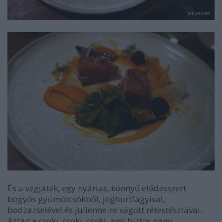
És a végjáték, egy nyárias, könnyű elődesszert
bogyós gyümölcsökből, joghurtfagyival,
bodzazselével és julienne-re vágott rétestésztával.
Aztán a csoki, csoki, csoki, ami biztos nagy