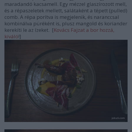
maradandó kacsamell. Egy mézzel glaszírozott mell,
és a répaszeletek mellett, salátaként a tépett (pulled)
comb. A répa porítva is megjelenik, és naranccsal
kombinálva püréként is, plusz mangold és koriander
kerekíti le az ízeket. [
Kovács Fajzat a bor hozzá,
kiváló
!]