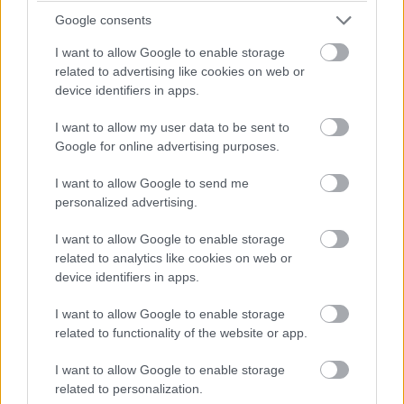
velük, de megérik a küzdést! Az első amuse bouche
Google consents
tökéletes nyári hangolódás: marinált uborka, zöld
I want to allow Google to enable storage
alma, créme fraiche. Az előétel még ennél is jobb: az
related to advertising like cookies on web or
andalúz klasszikus nyers zöldségleves, a gazpacho.
device identifiers in apps.
Kifejezetten üde és gyümölcsös, amiben nem kis
szerepe van a dinnyedaraboknak. Maradandó
I want to allow my user data to be sent to
élmény!
Google for online advertising purposes.
I want to allow Google to send me
personalized advertising.
I want to allow Google to enable storage
related to analytics like cookies on web or
device identifiers in apps.
I want to allow Google to enable storage
related to functionality of the website or app.
I want to allow Google to enable storage
related to personalization.