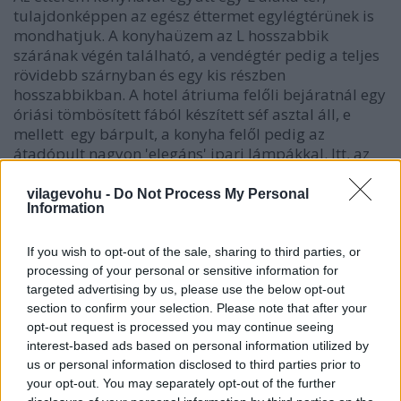
tulajdonképpen az egész éttermet egylégtérünek is
mondhatjuk. A konyhaüzem az L hosszabbik
szárának végén található, a vendégtér pedig a teljes
rövidebb szárnyban és egy kis részben
hosszabbikban. A hotel átriuma felőli bejáratnál egy
óriási tömbösített fából készített séf asztal áll, e
mellett egy bárpult, a konyha felől pedig az
átadópult nagyon 'elegáns' ipari lámpákkal. Itt, az
előtérben láttuk
Tarr Hajnalka puzzle kollázsát
és
Hollós Ádám Stigma című festményét."
vilagevohu -
Do Not Process My Personal
Information
"Minket leginkább a tér melegsége, nem hivalkodó
If you wish to opt-out of the sale, sharing to third parties, or
differenciáltsága és finom belsőépítészeti gesztusai
processing of your personal or sensitive information for
fogtak meg. Szeretnénk kiemelni, h bár a kétirányú
targeted advertising by us, please use the below opt-out
megközelíthetőség miatt a tervezőknek nehéz dolguk
section to confirm your selection. Please note that after your
volt az intimitás megteremtésével, a boxok finom
opt-out request is processed you may continue seeing
interest-based ads based on personal information utilized by
fénytervezésével sikerült elérniük, hogy az
us or personal information disclosed to third parties prior to
átközlekedő vendégek mögött erre lehetőség nyíljon.
your opt-out. You may separately opt-out of the further
A barnás sötétebb tónusok miatt a nagy