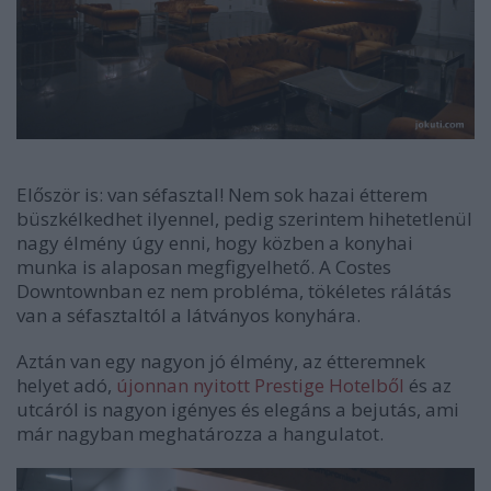
Először is: van séfasztal! Nem sok hazai étterem
büszkélkedhet ilyennel, pedig szerintem hihetetlenül
nagy élmény úgy enni, hogy közben a konyhai
munka is alaposan megfigyelhető. A Costes
Downtownban ez nem probléma, tökéletes rálátás
van a séfasztaltól a látványos konyhára.
Aztán van egy nagyon jó élmény, az étteremnek
helyet adó,
újonnan nyitott Prestige Hotelből
és az
utcáról is nagyon igényes és elegáns a bejutás, ami
már nagyban meghatározza a hangulatot.