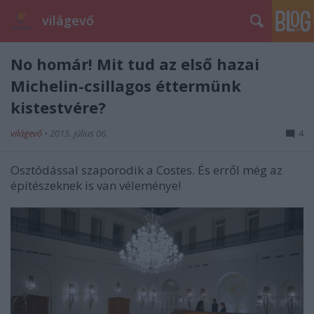
világevő
No homár! Mit tud az első hazai
Michelin-csillagos éttermünk
kistestvére?
világevő
•
2015. július 06.
4
Osztódással szaporodik a Costes. És erről még az
építészeknek is van véleménye!