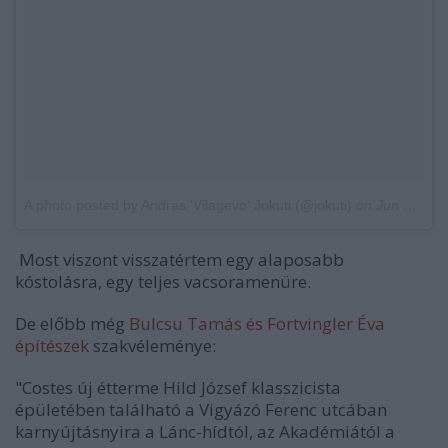
A photo posted by Andras 'Vilagevo' Jokuti (@jokuti)
on
Jun 3, 2015 at 6:34am PDT
Most viszont visszatértem egy alaposabb
kóstolásra, egy teljes vacsoramenüre.
De előbb még
Bulcsu Tamás és Fortvingler Éva
építészek
szakvéleménye:
"Costes új étterme Hild József klasszicista
épületében található a Vigyázó Ferenc utcában
karnyújtásnyira a Lánc-hídtól, az Akadémiától a