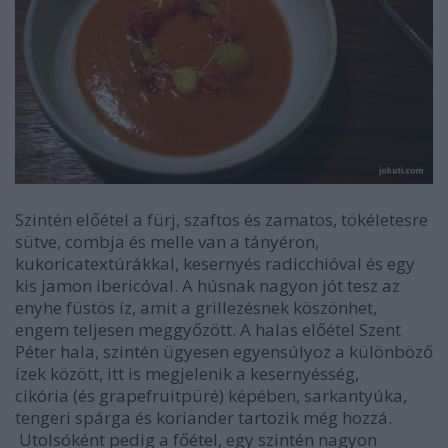
Szintén előétel a fürj, szaftos és zamatos, tökéletesre
sütve, combja és melle van a tányéron,
kukoricatextúrákkal, kesernyés radicchióval és egy
kis jamon ibericóval. A húsnak nagyon jót tesz az
enyhe füstös íz, amit a grillezésnek köszönhet,
engem teljesen meggyőzött. A halas előétel Szent
Péter hala, szintén ügyesen egyensúlyoz a különböző
ízek között, itt is megjelenik a kesernyésség,
cikória (és grapefruitpüré) képében, sarkantyúka,
tengeri spárga és koriander tartozik még hozzá.
Utolsóként pedig a főétel, egy szintén nagyon