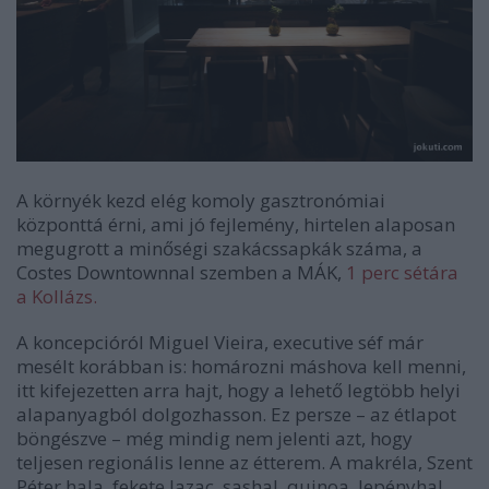
A környék kezd elég komoly gasztronómiai
központtá érni, ami jó fejlemény, hirtelen alaposan
megugrott a minőségi szakácssapkák száma, a
Costes Downtownnal szemben a MÁK,
1 perc sétára
a Kollázs.
A koncepcióról Miguel Vieira, executive séf már
mesélt korábban is: homározni máshova kell menni,
itt kifejezetten arra hajt, hogy a lehető legtöbb helyi
alapanyagból dolgozhasson. Ez persze – az étlapot
böngészve – még mindig nem jelenti azt, hogy
teljesen regionális lenne az étterem. A makréla, Szent
Péter hala, fekete lazac, sashal, quinoa, lepényhal,