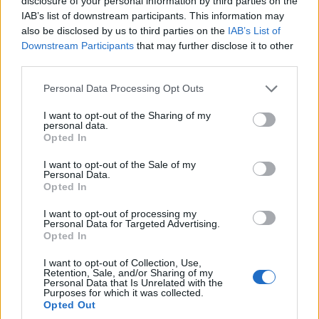
disclosure of your personal information by third parties on the
belmagasságú terek egyensúlyban maradnak, nincs
IAB’s list of downstream participants. This information may
bizonytalanság érzetünk, a téglaboltozatok és a
also be disclosed by us to third parties on the
IAB’s List of
minden felületre kiterjedő tapintható megmunkálás
Downstream Participants
that may further disclose it to other
miatt a tér sokszínűsége zavaró visszhangok nélkül
third parties.
működik, akusztikai értelemben is. Az utcai traktus
fő látványossága a hatalmas zöldfal -vertikális kert-
Please note that this website/app uses one or more Google
Personal Data Processing Opt Outs
mely
Csiszér Zsuzsi festményét
keretezi. Mobiliák
services and may gather and store information including but
közül az egyedi tervezésű okos tároló fal a hozzá
not limited to your visit or usage behaviour. You may click to
I want to opt-out of the Sharing of my
personal data.
kapcsolódó kiegészítőket, illetve a tömbösített fából
grant or deny consent to Google and its third-party tags to
Opted In
készülő végtelenül finom vonalvezetésű karosszékek
use your data for below specified purposes in below Google
tetszettek leginkább. A Costes Downtown
elegáns
consent section.
I want to opt-out of the Sale of my
Personal Data.
étterem, térszervezése, építészete mértéktartó és
Opted In
letisztult."
I want to opt-out of processing my
Ez volt tehát
a két építész
szakvéleménye, aki szerint
Personal Data for Targeted Advertising.
Opted In
hasznos az ilyesmi, kommentben is jelezheti
nyugodtan, szerintem örülnek neki!
I want to opt-out of Collection, Use,
És akkor jöjjenek az ételek, így néznek ki a séf,
Retention, Sale, and/or Sharing of my
Personal Data that Is Unrelated with the
Miguel Vieira egyszerűsített, bisztrósított ételei:
Purposes for which it was collected.
A két vaj tehén-, illetve kecsketejből készül, előbbi
Opted Out
karamellizált. Kicsit nehéz elboldogulni a fakéssel