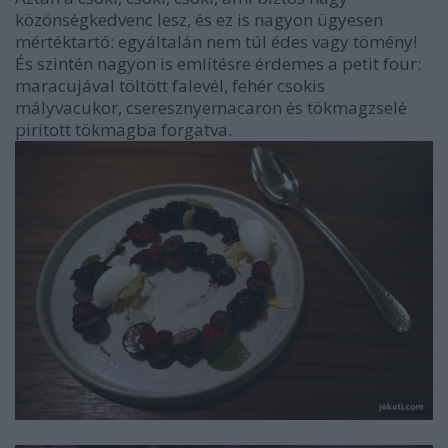
közönségkedvenc lesz, és ez is nagyon ügyesen
mértéktartó: egyáltalán nem túl édes vagy tömény!
És szintén nagyon is említésre érdemes a petit four:
maracujával töltött falevél, fehér csokis
mályvacukor, cseresznyemacaron és tökmagzselé
pirított tökmagba forgatva.