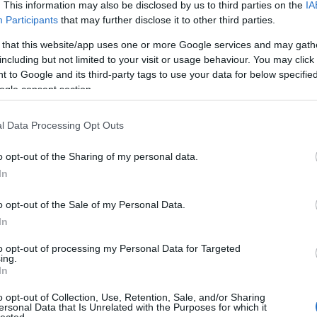
. This information may also be disclosed by us to third parties on the
IA
római
2015
Participants
that may further disclose it to other third parties.
9
komment
 that this website/app uses one or more Google services and may gath
including but not limited to your visit or usage behaviour. You may click 
 to Google and its third-party tags to use your data for below specifi
ogle consent section.
l Data Processing Opt Outs
o opt-out of the Sharing of my personal data.
In
o opt-out of the Sale of my Personal Data.
In
címe:
to opt-out of processing my Personal Data for Targeted
TOP
ing.
d/7326124
In
Annyi
magya
o opt-out of Collection, Use, Retention, Sale, and/or Sharing
A 10
ersonal Data that Is Unrelated with the Purposes for which it
lected.