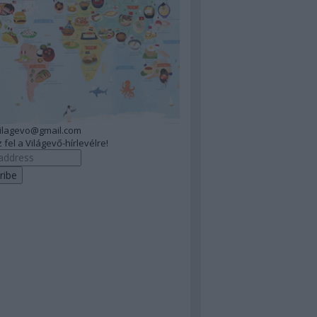
vilagevo@gmail.com
 fel a Világevő-hírlevélre!