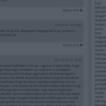
kvíz
latin a
Válasz erre
lecsós 
lengyel
libanon
london
2015.04.03. 00:18:47
luxus
lte, hogy a jó állapotban megmaradt sugo tartarus-t
lyon
keztetésnél.
magazi
magyar
Válasz erre
mexikó
minihu
németo
nem ga
2015.04.03. 01:18:46
népsze
Kovácstól hallottam a minap - ugyanis ő tudni vélte, hogy
olasz 
egy helyiséget, amelyben az autoservus mintájára
osztrá
lehetőség. Evés közben egy lyukon át lehetett figyelni
perui 
sen urak (kinek mi jött be) erotikus megnyilvánulásait.
portugá
ondolhatja, hogy itt bizony egyfajta peepshow-ról van
portug
lo pipo, azaz lyukon át élvezhető erotikus látványosság.
progra
célra egy kézzel ehető (tapis vagy tapas) fogásokat
recept
zkodók. Gyümölcsként népszerű volt a szőlő, ezt abból
séfek
ítani, hogy rengeted megkövült szőlőmag volt a lyukak
séf me
 megengedett volt. De, más módon természetesen nem
skandi
dalán lévőkkel. Bizonyos alacsonyabb lyukak esetében