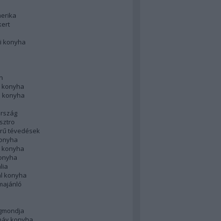
merika
kert
i konyha
n
 konyha
i konyha
rszág
sztro
rű tévedések
konyha
k konyha
konyha
lia
ál konyha
majánló
gmondja
náv konyha