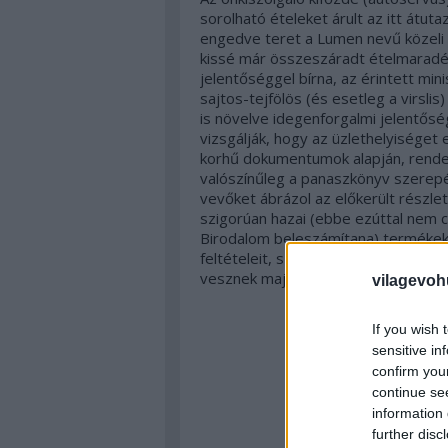
sorolható ételeket árult az itt átut
engedve teret a Lumen nevű közeli 
kissé már összeszáradt ételmaradé
jelentőséggel bírna, az érintett min
sajtos-tejfölös (és esetleg a virslis)
is növelve idegenforgalmi jelentősé
vizsgálják, hogy az üzlethelyiséget 
korhű dokumentumok alapján, rendel
valószínűleg a panaszkönyv szerepét 
vevőket ábrázol az előkerült részl
szigorúan hazai (ebbe ezúttal nem c
Birodalom beleszámítana) termékeke
feltételeit, szigorúan a Limes-en in
vesznek majd a Vatikán szakértői is.
vilagevoh
If you wish 
sensitive in
confirm you
continue se
information 
further disc