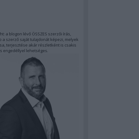
ht: a blogon lévő ÖSSZES szerzői írás,
 a szerző saját tulajdonát képezi, melyek
a, terjesztése akár részletként is csakis
s engedéllyel lehetséges.