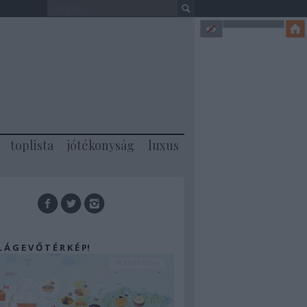
toplista
jótékonyság
luxus
 L Á G E V Ő T É R K É P!