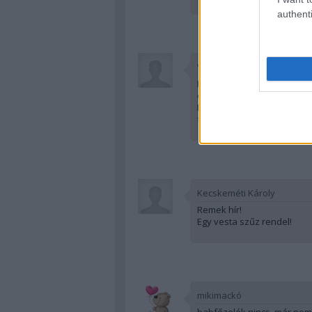
authenti
VI. LENIN
Meg tudom erősíteni a cikk
és az egyik magyar íjász cs
Innen kapta a nevét az étel,
fogyasztották el azt, így m
Kecskeméti Károly
Remek hír!
Egy vesta szűz rendel!
mikimackó
babfőzelék nincs, már nem i