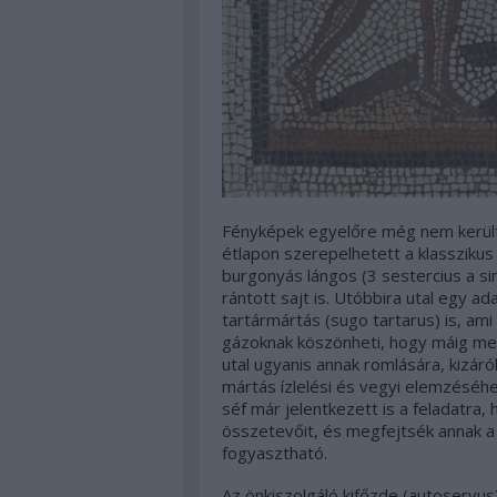
Fényképek egyelőre még nem kerültek
étlapon szerepelhetett a klasszikus 
burgonyás lángos (3 sestercius a sim
rántott sajt is. Utóbbira utal egy 
tartármártás (sugo tartarus) is, am
gázoknak köszönheti, hogy máig meg
utal ugyanis annak romlására, kizár
mártás ízlelési és vegyi elemzéséh
séf már jelentkezett is a feladatra,
összetevőit, és megfejtsék annak a 
fogyasztható.
Az önkiszolgáló kifőzde (autoservus