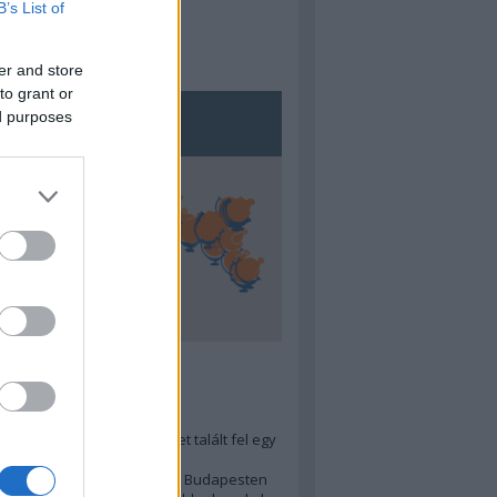
B’s List of
er and store
to grant or
ed purposes
5
ra menő Budapest-térképet talált fel egy
r tervező, hogy...
 legjobb (elérhető árú) ebéd Budapesten