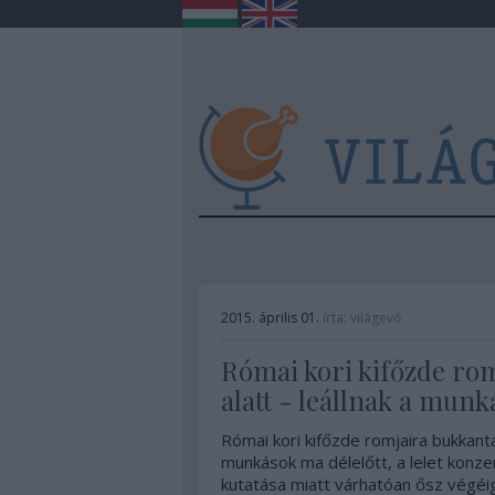
2015. április 01.
írta:
világevő
Római kori kifőzde ro
alatt - leállnak a munk
Római kori kifőzde romjaira bukkanta
munkások ma délelőtt, a lelet konz
kutatása miatt várhatóan ősz végéi