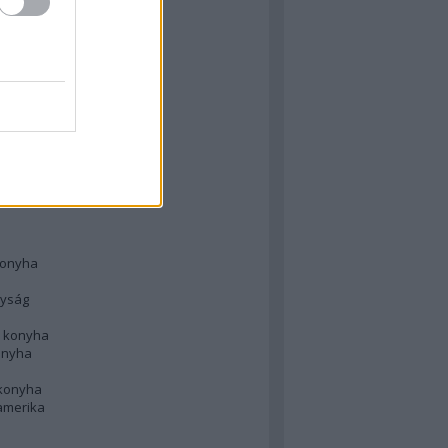
 konyha
l
 konyha
d konyha
ong
konyha
konyha
nyság
n konyha
onyha
 konyha
amerika