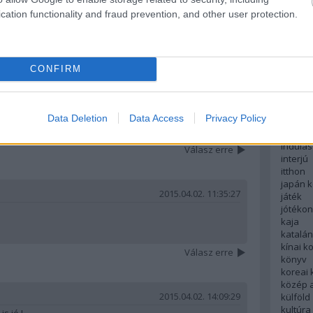
english
cation functionality and fraud prevention, and other user protection.
északi
Válasz erre
európa
fesztivá
francia
2015.04.02. 10:57:52
CONFIRM
futás
hanoi
ben leírtakat én is. Már az ősmagyarok is erre portyáztak
aj beszólt a férjének hogy "aPI ZAbáljunk egyet itt".
hollan
 a PIZZA (a múlt idő miatt két zé). A kaja rossz volt, nem
hong k
Data Deletion
Data Access
Privacy Policy
aradhatott fenn az alapanyaga a mai napig...
hotel
indiai 
indulás
Válasz erre
interjú
itthon
japán 
2015.04.02. 11:35:27
játék
jótéko
kaja
katalá
kínai k
Válasz erre
könyv
koreai
közép 
2015.04.02. 14:09:29
külföld
kultúra
s jó !