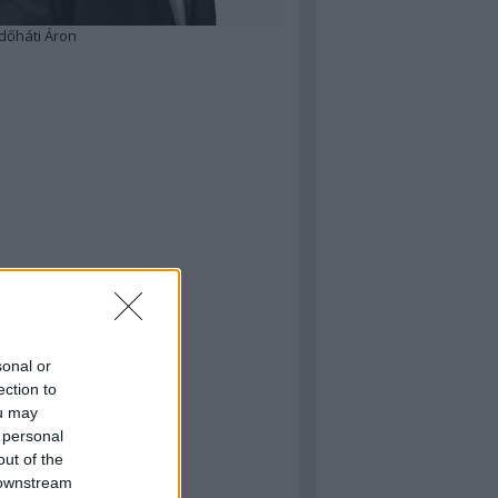
dőháti Áron
sonal or
ection to
ou may
 personal
out of the
 downstream