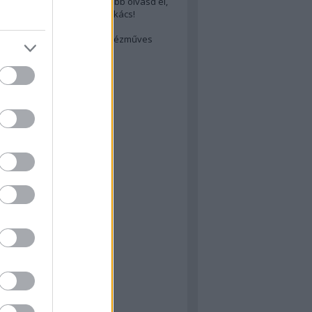
cs akarsz lenni? Akkor előbb olvasd el,
ondol erről egy magyar szakács!
életes steak titka
est rejtett kincsei: orosz kézműves
ászat
atok
 konyha
a
konyha
konyha
m
dor
 dor
nyha
rika