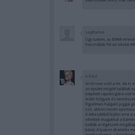
sagittarius
Úgy tudom, az EMMI elrende
használják föl az iskolai ét
A fickó
Arról nem szól a hír, de H. 
az épület mögött találtak 
kiépített rapidorgiára volt 
ledér hölgyek és természete
Figyelmes halgató joggal g
szó, akkori nevén spectacu
A étkezdéből külön erre a 
vihettek magukkal a bámés
tudták a régészek megállap
körül. A lyukon át etetés
érintkezhettek a fal túlol