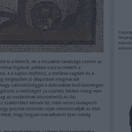
Copyrig
fénykép
másolás
előzete
 ki a leletről, de a mozaikok tanulsága szerint az
római fogások, például a pizza mellett a
a, 4 a sajtos-tejfölös), a stefánia vagdalt és a
adag meglepően jó állapotban megmaradt
i nagy valószínűséggel a dobozában levő különleges
őrizte a minőségét. (a szürkés felületi réteg nem
ólag az oxidációnak köszönhető) Az ősi
ez szakértőket kérnek fel, több neves budapesti
 hogy pusztán kóstolás útján rekonstruálják az étel
titkát, hogy hogyan maradhatott ilyen sokáig
), ami egyértelműen a street food kategóriába