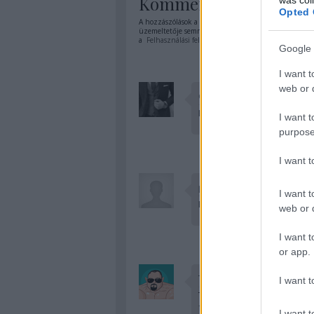
Kommentek:
Opted 
A hozzászólások a
vonatkozó jogszabályok
értelmében
üzemeltetője semmilyen felelősséget nem vállal, azoka
a
Felhasználási feltételekben
és az
adatvédelmi tájék
Google 
I want t
web or d
GentleSpecter
Hóóóóógyne! :D
I want t
purpose
I want 
pythonozok
·
http://vissza
I want t
Hülye. :D
web or d
I want t
or app.
Taurusz
I want t
Továbbá az, hogy nem talál
fogadtak pizza házhoz szál
I want t