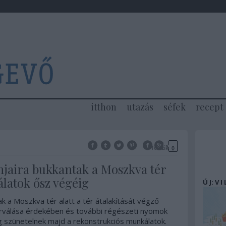
itthon
utazás
séfek
recept
Tetszik
0
mjaira bukkantak a Moszkva tér
álatok ősz végéig
Ú J: V I
k a Moszkva tér alatt a tér átalakítását végző
erválása érdekében és további régészeti nyomok
g szünetelnek majd a rekonstrukciós munkálatok.