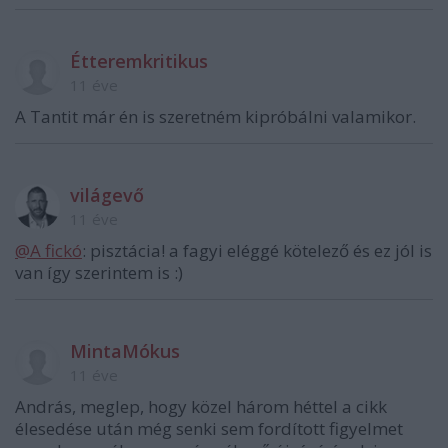
Étteremkritikus
11 éve
A Tantit már én is szeretném kipróbálni valamikor.
világevő
11 éve
@A fickó
: pisztácia! a fagyi eléggé kötelező és ez jól is
van így szerintem is :)
MintaMókus
11 éve
András, meglep, hogy közel három héttel a cikk
élesedése után még senki sem fordított figyelmet