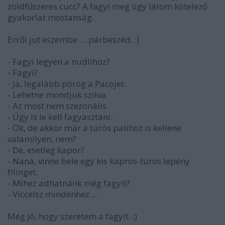
zöldfűszeres cucc? A fagyi meg úgy látom kötelező
gyakorlat mostanság.
Erről jut eszembe … párbeszéd. :)
- Fagyi legyen a nudlihoz?
- Fagyi?
- Ja, legalább pörög a Pacojet.
- Lehetne mondjuk szilva.
- Az most nem szezonális.
- Úgy is le kell fagyasztani.
- Ok, de akkor már a túrós palihoz is kellene
valamilyen, nem?
- De, esetleg kapor?
- Naná, vinne bele egy kis kapros-túros lepény
fílinget.
- Mihez adhatnánk még fagyit?
- Viccelsz mindenhez ...
Még jó, hogy szeretem a fagyit. ;)