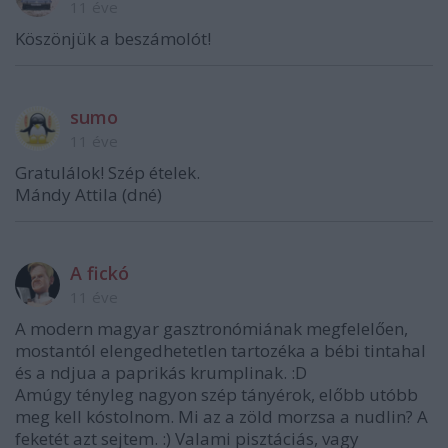
11 éve
Köszönjük a beszámolót!
sumo
11 éve
Gratulálok! Szép ételek.
Mándy Attila (dné)
A fickó
11 éve
A modern magyar gasztronómiának megfelelően,
mostantól elengedhetetlen tartozéka a bébi tintahal
és a ndjua a paprikás krumplinak. :D
Amúgy tényleg nagyon szép tányérok, előbb utóbb
meg kell kóstolnom. Mi az a zöld morzsa a nudlin? A
feketét azt sejtem. :) Valami pisztáciás, vagy