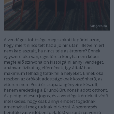
A vendégek többsége meg szokott lepődni azon,
hogy miért nincs telt ház a jó hír után, illetve miért
nem kap asztalt, ha nincs tele az étterem? Ennek
egyszerű oka van, egyelőre a konyha nem képes
megfelelő színvonalon kiszolgálni annyi vendéget,
ahányan fizikailag elférnének, így általában
maximum félházig töltik fel a helyeket. Ennek oka
részben az örökölt adottságoknak köszönhető, az
étterem nem Pesti és csapata igényeire készült,
hanem eredetileg a Bruno&Brunónak adott otthont.
Az pedig teljesen jogos, és a vendégek érdekeit védő
intézkedés, hogy csak annyi embert fogadnak,
amennyivel meg tudnak birkózni. A szerencsés
bejutók (vagy időben foglalók) viszont nagyon jó