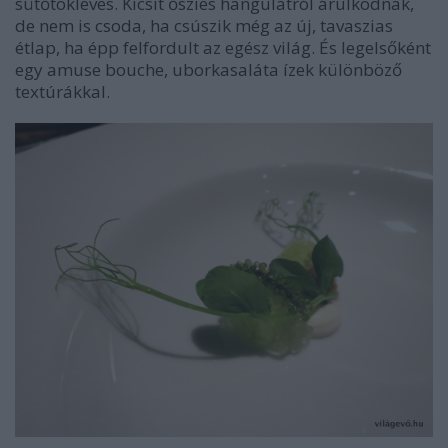
sütőtökleves. Kicsit őszies hangulatról árulkodnak,
de nem is csoda, ha csúszik még az új, tavaszias
étlap, ha épp felfordult az egész világ. És legelsőként
egy amuse bouche, uborkasaláta ízek különböző
textúrákkal.