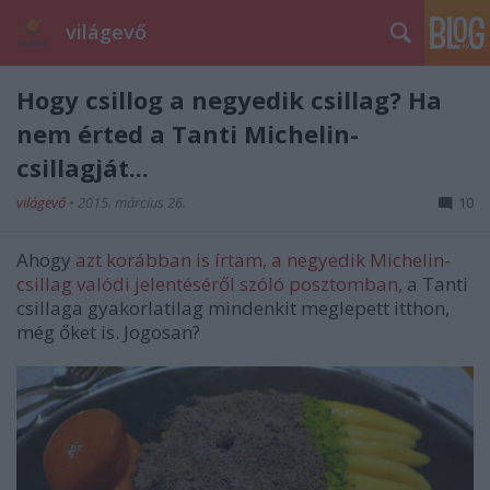
világevő
Hogy csillog a negyedik csillag? Ha
nem érted a Tanti Michelin-
csillagját...
világevő
•
2015. március 26.
10
Ahogy
azt korábban is írtam, a negyedik Michelin-
csillag valódi jelentéséről szóló posztomban,
a Tanti
csillaga gyakorlatilag mindenkit meglepett itthon,
még őket is. Jogosan?