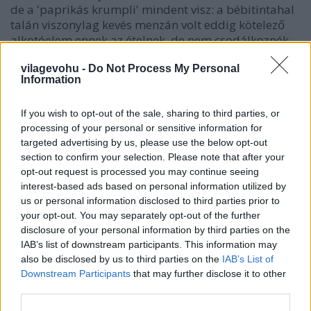
de a 'paprikás krumpli' mindent visz: a bébitintahal
talán viszonylag kevés menzán volt eddig kötelező
alkotóelem ennek az ételnek, de nem csodálkoznék,
ha mostantól a bográcsos verziókba is
vilagevohu -
Do Not Process My Personal
bekerülnének, annyira jó. Az egzotikumot ezúttal a
Information
napon érlelt paradicsom és a kifejezetten csípős
olasz ndjua(kolbász) szolgáltatja még, miközben
If you wish to opt-out of the sale, sharing to third parties, or
együtt az egész mégis hozza egy igazán profi
processing of your personal or sensitive information for
paprikás krumpli minden előnyét. Ja, a konfitált
targeted advertising by us, please use the below opt-out
krumplikról meg ne feledkezzek! Emblematikus
section to confirm your selection. Please note that after your
fogás lesz ez is, akárki meglássa.
opt-out request is processed you may continue seeing
interest-based ads based on personal information utilized by
us or personal information disclosed to third parties prior to
your opt-out. You may separately opt-out of the further
disclosure of your personal information by third parties on the
IAB’s list of downstream participants. This information may
also be disclosed by us to third parties on the
IAB’s List of
Downstream Participants
that may further disclose it to other
third parties.