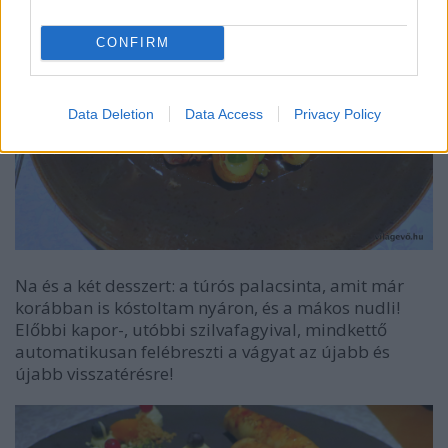
CONFIRM
Data Deletion
Data Access
Privacy Policy
Na és a két desszert: a túrós palacsinta, amit már
korábban is kóstoltam nyáron, és a mákos nudli!
Előbbi kapor-, utóbbi szilvafagyival, mindkettő
automatikusan felébreszti a vágyat az újabb és
újabb visszatérésre!