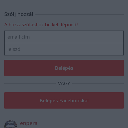
Szólj hozzá!
A hozzászóláshoz be kell lépned!
VAGY
enpera