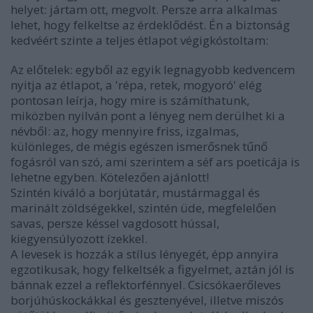
helyet: jártam ott, megvolt. Persze arra alkalmas
lehet, hogy felkeltse az érdeklődést. Én a biztonság
kedvéért szinte a teljes étlapot végigkóstoltam:
Az előtelek: egyből az egyik legnagyobb kedvencem
nyitja az étlapot, a 'répa, retek, mogyoró' elég
pontosan leírja, hogy mire is számíthatunk,
miközben nyilván pont a lényeg nem derülhet ki a
névből: az, hogy mennyire friss, izgalmas,
különleges, de mégis egészen ismerősnek tűnő
fogásról van szó, ami szerintem a séf ars poeticája is
lehetne egyben. Kötelezően ajánlott!
Szintén kiváló a borjútatár, mustármaggal és
marinált zöldségekkel, szintén üde, megfelelően
savas, persze késsel vagdosott hússal,
kiegyensúlyozott ízekkel.
A levesek is hozzák a stílus lényegét, épp annyira
egzotikusak, hogy felkeltsék a figyelmet, aztán jól is
bánnak ezzel a reflektorfénnyel. Csicsókaerőleves
borjúhúskockákkal és gesztenyével, illetve miszós