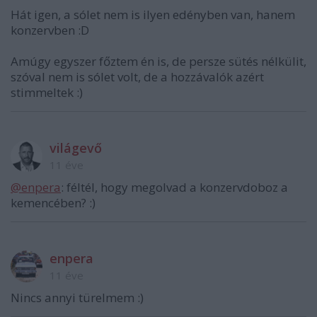
Hát igen, a sólet nem is ilyen edényben van, hanem
konzervben :D
Amúgy egyszer főztem én is, de persze sütés nélkülit,
szóval nem is sólet volt, de a hozzávalók azért
stimmeltek :)
világevő
11 éve
@enpera
: féltél, hogy megolvad a konzervdoboz a
kemencében? :)
enpera
11 éve
Nincs annyi türelmem :)