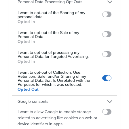
Please note that this website/app uses one or more Google
Personal Data Processing Opt Outs
services and may gather and store information including but
not limited to your visit or usage behaviour. You may click to
I want to opt-out of the Sharing of my
personal data.
grant or deny consent to Google and its third-party tags to
Opted In
use your data for below specified purposes in below Google
consent section.
I want to opt-out of the Sale of my
Personal Data.
Opted In
I want to opt-out of processing my
Personal Data for Targeted Advertising.
Opted In
I want to opt-out of Collection, Use,
Retention, Sale, and/or Sharing of my
Personal Data that Is Unrelated with the
Purposes for which it was collected.
Opted Out
Google consents
I want to allow Google to enable storage
related to advertising like cookies on web or
device identifiers in apps.