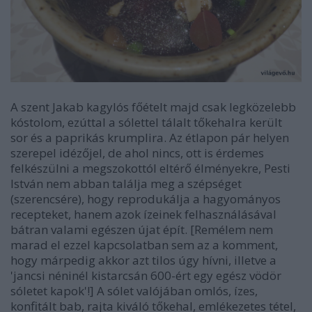
A szent Jakab kagylós főételt majd csak legközelebb
kóstolom, ezúttal a sólettel tálalt tőkehalra került
sor és a paprikás krumplira. Az étlapon pár helyen
szerepel idézőjel, de ahol nincs, ott is érdemes
felkészülni a megszokottól eltérő élményekre, Pesti
István nem abban találja meg a szépséget
(szerencsére), hogy reprodukálja a hagyományos
recepteket, hanem azok ízeinek felhasználásával
bátran valami egészen újat épít. [Remélem nem
marad el ezzel kapcsolatban sem az a komment,
hogy márpedig akkor azt tilos úgy hívni, illetve a
'jancsi néninél kistarcsán 600-ért egy egész vödör
sóletet kapok'!] A sólet valójában omlós, ízes,
konfitált bab, rajta kiváló tőkehal, emlékezetes tétel,