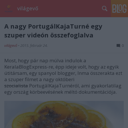
világevő
A nagy PortugálKajaTurné egy
szuper videón összefoglalva
világevő
•
2015. február 24.
0
Most, hogy pár nap múlva indulok a
KeralaBlogExpress-re, épp ideje volt, hogy az egyik
útitársam, egy spanyol blogger, Inma összerakta ezt
a szuper filmet a nagy októberi
szocialista
PortugálKajaTurnéról, ami gyakorlatilag
egy ország körbeevésének méltó dokumentációja.