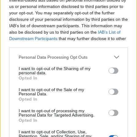
interest-based ads based on personal information utilized by
us or personal information disclosed to third parties prior to
your opt-out. You may separately opt-out of the further
disclosure of your personal information by third parties on the
IAB’s list of downstream participants. This information may
also be disclosed by us to third parties on the
IAB’s List of
Downstream Participants
that may further disclose it to other
Inma (angol nyelvű) blogját egyébként itt lehet
third parties.
megtalálni,
érdemes! Az
én korábbi portugál
kajaposztjaimat pedig itt, közte a világ egyik
Please note that this website/app uses one or more Google
Personal Data Processing Opt Outs
legfinomabb édessége, egy tengeri halászat,
services and may gather and store information including but
karobsüti recepttel és persze rengeteg fotó
.
not limited to your visit or usage behaviour. You may click to
I want to opt-out of the Sharing of my
personal data.
grant or deny consent to Google and its third-party tags to
Opted In
Az indiai túráról is jönnek persze a posztok majd, de
use your data for below specified purposes in below Google
a leggyorsabban
ezúttal is az instagramra fogom
consent section.
I want to opt-out of the Sale of my
pakolni a kontentot, érdemes csatlakozni
, elég
Personal Data.
Opted In
komoly dolgok várhatók a vadon élő elefántoktól
teaültetvényeken át a fantasztikus dél-indiai konyha
I want to opt-out of processing my
minden finomságáig.
Personal Data for Targeted Advertising.
Opted In
I want to opt-out of Collection, Use,
Retention, Sale, and/or Sharing of my