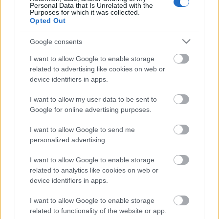
Personal Data that Is Unrelated with the
Purposes for which it was collected.
Címkék:
portugál
portugália
2015
portugalfoodstories
Opted Out
Google consents
I want to allow Google to enable storage
Ajánlott bejegyzések:
related to advertising like cookies on web or
device identifiers in apps.
I want to allow my user data to be sent to
A világ talán legjobb kínai étterme...
Google for online advertising purposes.
I want to allow Google to send me
personalized advertising.
Breaking! Felragyogtak a 2023-as
Michelin-csillagok! [Folyamatosan frissül]
I want to allow Google to enable storage
related to analytics like cookies on web or
device identifiers in apps.
I want to allow Google to enable storage
Három három Michelin-csillagos videóval!
related to functionality of the website or app.