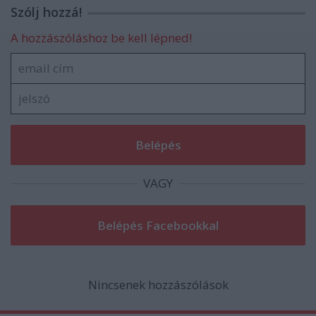
Szólj hozzá!
A hozzászóláshoz be kell lépned!
VAGY
Nincsenek hozzászólások