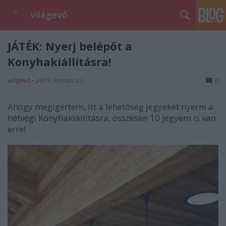
világevő
JÁTÉK: Nyerj belépőt a
Konyhakiállításra!
világevő
•
2015. február 23.
0
Ahogy megígértem, itt a lehetőség jegyeket nyerni a
hétvégi Konyhakiállításra, összesen 10 jegyem is van
erre!