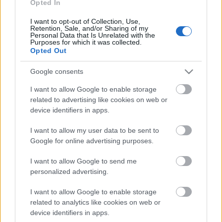
Opted In
helyszínen vehetik majd át a jegyüket, ennek
módjáról is megkapják a részletes infót).
I want to opt-out of Collection, Use,
Retention, Sale, and/or Sharing of my
Personal Data that Is Unrelated with the
A
Konyhakiállításról minden fontos infó itt
Purposes for which it was collected.
megtalálható
!
Opted Out
Google consents
I want to allow Google to enable storage
related to advertising like cookies on web or
Címkék:
budapest
játék
programajánló
2015
device identifiers in apps.
I want to allow my user data to be sent to
Google for online advertising purposes.
Ajánlott bejegyzések:
I want to allow Google to send me
personalized advertising.
Új-zélandi kalandok rengeteg fotóval,
I want to allow Google to enable storage
egy kis maori konyhával és pitével
related to analytics like cookies on web or
device identifiers in apps.