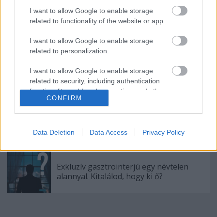
I want to allow Google to enable storage
Botrányos körülmények között bezárt
related to functionality of the website or app.
Amerika legjobb étterme
I want to allow Google to enable storage
related to personalization.
Mennyibe kerülnek a legjobb
I want to allow Google to enable storage
éttermeink?
related to security, including authentication
functionality and fraud prevention, and other
CONFIRM
user protection.
Életem egyik legbizarrabb
gasztroélménye
Data Deletion
Data Access
Privacy Policy
Exkluzív gasztrointerjú egy névtelen
alannyal. Kitalálod, hogy ki ő?