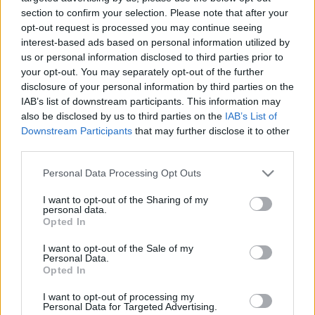
section to confirm your selection. Please note that after your
A nyeremény: 4 x 2 belépő a Konyhakiállításra, plusz
opt-out request is processed you may continue seeing
még 1 x 2 belépőt sorsolok a
Világevő-hírlevélre
interest-based ads based on personal information utilized by
újonnan feliratkozók között
!
us or personal information disclosed to third parties prior to
your opt-out. You may separately opt-out of the further
A feladat:
disclosure of your personal information by third parties on the
IAB’s list of downstream participants. This information may
- Nevezz meg egy kiállítót és egy fellépőt az idei
also be disclosed by us to third parties on the
IAB’s List of
Konyhakiállítás programjából
Downstream Participants
that may further disclose it to other
third parties.
- Kivel főznél legszívesebben egy tökéletes
konyhában?
Please note that this website/app uses one or more Google
Personal Data Processing Opt Outs
services and may gather and store information including but
- Mi a legfontosabb tulajdonsága a tökéletes
not limited to your visit or usage behaviour. You may click to
I want to opt-out of the Sharing of my
personal data.
konyhának számodra?
grant or deny consent to Google and its third-party tags to
Opted In
use your data for below specified purposes in below Google
A megfejtéseket emailben várom
consent section.
I want to opt-out of the Sale of my
Personal Data.
(vilagevo@gmail.com) szerda éjfélig! Legyen a tárgy
Opted In
mező az, hogy 'Konyhakiállítás', a levélben pedig - a
megfejtésen kívül - a neved és a telefonszámod.
I want to opt-out of processing my
(a győzteseket emailben értesítem csütörtökön, a
Personal Data for Targeted Advertising.