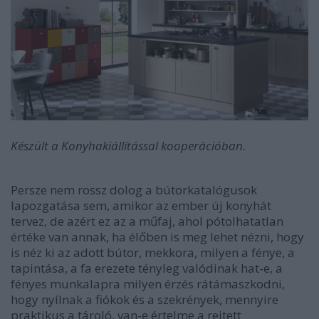
Készült a Konyhakiállítással kooperációban.
Persze nem rossz dolog a bútorkatalógusok
lapozgatása sem, amikor az ember új konyhát
tervez, de azért ez az a műfaj, ahol pótolhatatlan
értéke van annak, ha élőben is meg lehet nézni, hogy
is néz ki az adott bútor, mekkora, milyen a fénye, a
tapintása, a fa erezete tényleg valódinak hat-e, a
fényes munkalapra milyen érzés rátámaszkodni,
hogy nyílnak a fiókok és a szekrények, mennyire
praktikus a tároló, van-e értelme a rejtett