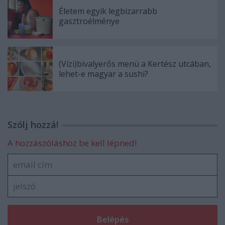
Életem egyik legbizarrabb
gasztroélménye
(Vízi)bivalyerős menü a Kertész utcában,
lehet-e magyar a sushi?
Szólj hozzá!
A hozzászóláshoz be kell lépned!