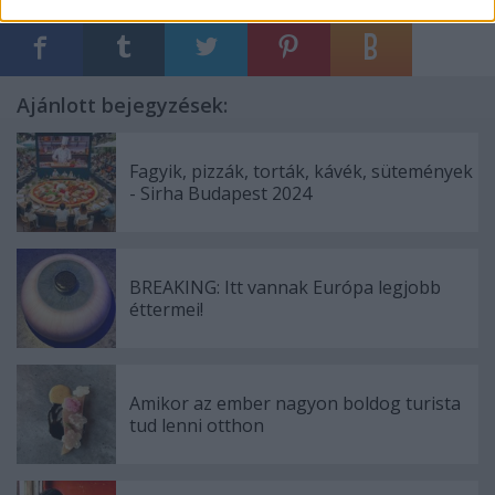
Ajánlott bejegyzések:
Fagyik, pizzák, torták, kávék, sütemények
- Sirha Budapest 2024
BREAKING: Itt vannak Európa legjobb
éttermei!
Amikor az ember nagyon boldog turista
tud lenni otthon