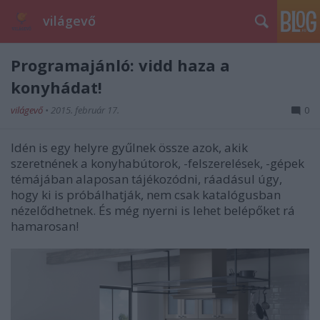
világevő
Programajánló: vidd haza a
konyhádat!
világevő
•
2015. február 17.
0
Idén is egy helyre gyűlnek össze azok, akik
szeretnének a konyhabútorok, -felszerelések, -gépek
témájában alaposan tájékozódni, ráadásul úgy,
hogy ki is próbálhatják, nem csak katalógusban
nézelődhetnek. És még nyerni is lehet belépőket rá
hamarosan!