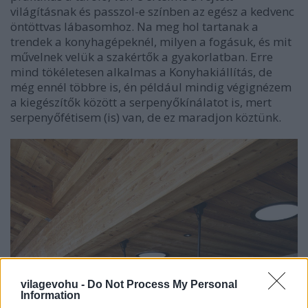
világításnak és passzol-e színben az egész a kedvenc
öntöttvas lábasomhoz. Na meg hol tartanak a
trendek a konyhagépeknél, milyen a fogásuk, és mit
művelnek velük a szakértők a gyakorlatban. Erre
mind tökéletesen alkalmas a Konyhakiállítás, de
még ennél többre is, én például mindig végignézem
a kiegészítők között a serpenyőkínálatot is, mert
serpenyőfétisem (is) van, de ez maradjon köztünk.
vilagevohu -
Do Not Process My Personal
Information