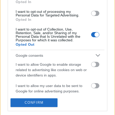
Opted In
de ha hozzávesszük azt is, hogy ezekben valódi
baristák dolgoznak valódi kávékkal, amiről még
I want to opt-out of processing my
Personal Data for Targeted Advertising.
érdemi információkat is tudnak adni, akkor nem
Opted In
lehet kérdés, hogy ezek közül…
I want to opt-out of Collection, Use,
Retention, Sale, and/or Sharing of my
Umami Cunami az RTL Híradóban
Personal Data that Is Unrelated with the
Purposes for which it was collected.
világevő
•
2014. február 10.
8
Opted Out
Google consents
Az ötödik íz, és a hamburger, ami ezzel van tömve. És
még van pár hely szerdára, ugyanerre, részletek itt.
I want to allow Google to enable storage
Aki még jönne szerda este az ismétlésre, igyekezzen!
related to advertising like cookies on web or
És még egy ilyet is találtam: És még egy nagyon
device identifiers in apps.
hasznos kutatási eredmény japán tudósoktól,…
I want to allow my user data to be sent to
Google for online advertising purposes.
Mit teszel a magyar gasztronómia
fejlődéséért?
I want to allow Google to send me
CONFIRM
personalized advertising.
világevő
•
2014. február 10.
16