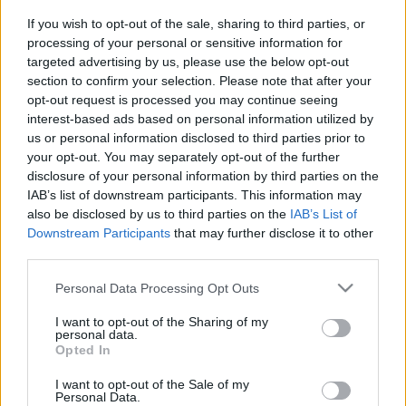
Programajánló: Konyhakiállítás és
If you wish to opt-out of the sale, sharing to third parties, or
processing of your personal or sensitive information for
persze nyereményjegyek
targeted advertising by us, please use the below opt-out
section to confirm your selection. Please note that after your
világevő
•
2014. február 15.
0
opt-out request is processed you may continue seeing
interest-based ads based on personal information utilized by
Idén is egyszerű koordinációs lehetőséget nyújt a
us or personal information disclosed to third parties prior to
Konyhakiállítás, aki konyhabútorok, -felszerelés vagy
your opt-out. You may separately opt-out of the further
egyéb főzéssel és étkezéssel kapcsolatos eszközökről
disclosure of your personal information by third parties on the
szeretne tájékozódni. Ha jól sejtem, a kép nem a
IAB’s list of downstream participants. This information may
Sportarénában készült: Készült a
also be disclosed by us to third parties on the
IAB’s List of
Konyhakiállítással…
Downstream Participants
that may further disclose it to other
third parties.
Az 5 legjobb kávé Budapesten és a
Please note that this website/app uses one or more Google
Personal Data Processing Opt Outs
leggyönyörűbb kávégépek
services and may gather and store information including but
not limited to your visit or usage behaviour. You may click to
I want to opt-out of the Sharing of my
personal data.
világevő
•
2014. február 13.
29
grant or deny consent to Google and its third-party tags to
Opted In
use your data for below specified purposes in below Google
consent section.
Ha csak a szervírozott espresso minőségét nézzük,
I want to opt-out of the Sale of my
Personal Data.
akkor is kiemelkednek a mezőnyből ezek a kávézók,