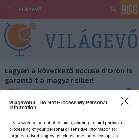
világevő
Legyen a következő Bocuse d'Oron is
garantált a magyar siker!
világevő
•
2014. november 13.
0
vilagevohu -
Do Not Process My Personal
[update nov.14. 17:30 beindultunk, de durva
Information
argentin előny van, Messi élete össze gólját is
beszámítothatták...]2013-ban ugyan a dobogóra
If you wish to opt-out of the sale, sharing to third parties, or
nem került fel Széll Tamás és a magyar csapat a
processing of your personal or sensitive information for
Bocuse d'Or lyoni világdöntőjén, de az
targeted advertising by us, please use the below opt-out