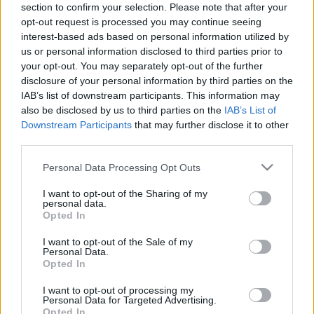
eredményhirdetés egyik díja mégis nekünk szólt:…
section to confirm your selection. Please note that after your
opt-out request is processed you may continue seeing
interest-based ads based on personal information utilized by
Mivel eteted a gyereked?
us or personal information disclosed to third parties prior to
világevő
•
2014. november 12.
0
your opt-out. You may separately opt-out of the further
disclosure of your personal information by third parties on the
IAB’s list of downstream participants. This information may
Nem kérdés, hogy a magyar gasztronómiai kínálat
also be disclosed by us to third parties on the
IAB’s List of
rengeteget fejlődött az elmúlt 5-10 évben, de
Downstream Participants
that may further disclose it to other
a látványos sikerek és étteremnyitások mellett
third parties.
továbbra is rengeteg alacsony színvonalú hely
üzemel, botrányos az ételkínálat a munkahelyi és
Please note that this website/app uses one or more Google
Personal Data Processing Opt Outs
iskolai menzákon, nem is beszélve a…
services and may gather and store information including but
not limited to your visit or usage behaviour. You may click to
I want to opt-out of the Sharing of my
personal data.
grant or deny consent to Google and its third-party tags to
10 dolog, amit nem tudtál a Bocuse
Opted In
use your data for below specified purposes in below Google
d'Orról és milyen hatása lesz a
consent section.
I want to opt-out of the Sale of my
Personal Data.
budapesti döntőnek?
Opted In
világevő
•
2014. november 12.
0
I want to opt-out of processing my
Personal Data for Targeted Advertising.
Opted In