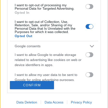
Egy zseniális vietnami étel, ami még
I want to opt-out of processing my
Personal Data for Targeted Advertising.
nem világhírű Magyarországon...
Opted In
világevő
•
2014. augusztus 01.
8
I want to opt-out of Collection, Use,
Retention, Sale, and/or Sharing of my
Personal Data that Is Unrelated with the
...pedig nagyon megérdemelné! És még csak nem is
Purposes for which it was collected.
Opted Out
különösebben bonyolult elkészíteni, sőt, az
alapanyagok beszerzése sem ütközik óriási
Google consents
nehézségekbe, az a pár extra, ami kell hozzá,
helyettesíthető egyszerűbb dolgokkal is, de lesz még
I want to allow Google to enable storage
haszna, ha beszerzed más receptekhez is.…
related to advertising like cookies on web or
device identifiers in apps.
A feltaláló már milliárdos: A
I want to allow my user data to be sent to
legkúlabb kiegészítő piknikhez
Google for online advertising purposes.
CONFIRM
világevő
•
2014. július 29.
0
I want to allow Google to send me
personalized advertising.
Piknikhez, grillezéshez, majálishoz és minden
Data Deletion
Data Access
Privacy Policy
hasonló kültéri programhoz kötelező a Coolest. Amit
I want to allow Google to enable storage