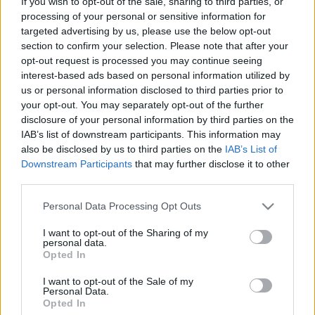
If you wish to opt-out of the sale, sharing to third parties, or
processing of your personal or sensitive information for
targeted advertising by us, please use the below opt-out
section to confirm your selection. Please note that after your
opt-out request is processed you may continue seeing
interest-based ads based on personal information utilized by
us or personal information disclosed to third parties prior to
your opt-out. You may separately opt-out of the further
disclosure of your personal information by third parties on the
Nyúl úr büféje és egy kicsit sem
IAB’s list of downstream participants. This information may
trendi, furcsa eredetű street food
also be disclosed by us to third parties on the
IAB’s List of
Downstream Participants
that may further disclose it to other
világevő
•
2014. augusztus 02.
2
third parties.
Please note that this website/app uses one or more Google
Personal Data Processing Opt Outs
Nyúl úr kedvence sok-sok évig kötelező rendelés volt
services and may gather and store information including but
minden szentesi meccs után. Szentes eleve nagyon jó
not limited to your visit or usage behaviour. You may click to
I want to opt-out of the Sharing of my
atmoszférájú hely, a helyi vízilabdások talán az
personal data.
grant or deny consent to Google and its third-party tags to
Opted In
egyik legjobb fej brigád az országban (na jó, az
use your data for below specified purposes in below Google
egriek és még pár város azért holtversenyben van
consent section.
I want to opt-out of the Sale of my
velük!), a…
Personal Data.
Opted In