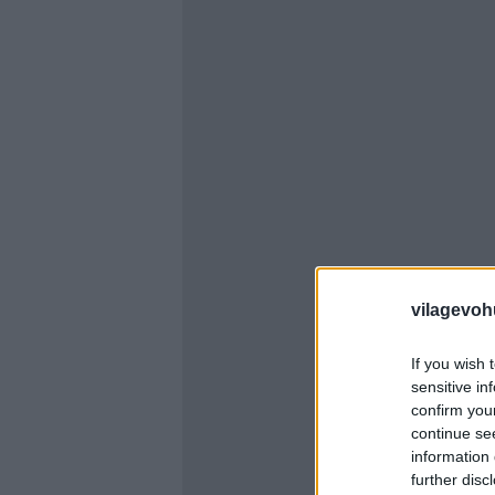
vilagevoh
If you wish 
sensitive in
confirm you
continue se
information 
further disc