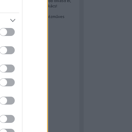
cs akarsz lenni? Akkor előbb olvasd el,
ondol erről egy magyar szakács!
életes steak titka
est rejtett kincsei: orosz kézműves
ászat
atok
 konyha
a
konyha
konyha
m
dor
 dor
nyha
rika