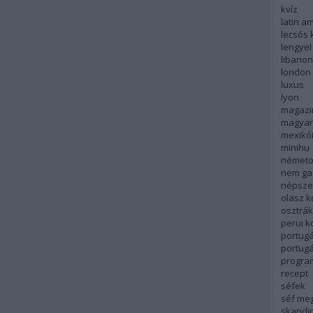
kvíz
latin a
lecsós 
lengyel
libanon
london
luxus
lyon
magazi
magyar
mexikó
minihu
németo
nem ga
népsze
olasz 
osztrá
perui 
portugá
portug
progra
recept
séfek
séf me
skandi