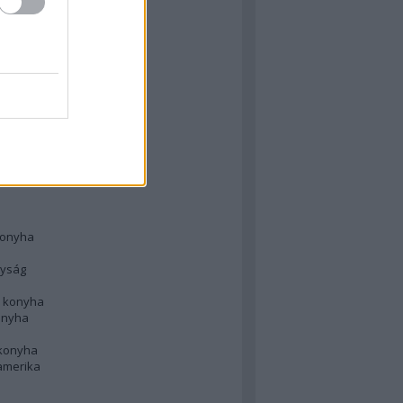
 konyha
l
 konyha
d konyha
ong
konyha
konyha
nyság
n konyha
onyha
 konyha
amerika