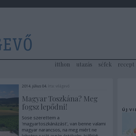
itthon
utazás
séfek
recept
2014. július 04.
írta:
világevő
Magyar Toszkána? Meg
fogsz lepődni!
Ú J: V I
Sose szerettem a
'magyartoszkánázást', van benne valami
magyar narancsos, na meg miért ne
lehetne saját jogán értékelni, külföldi