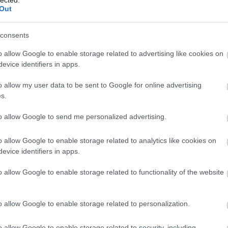
Szaká
Out
mit g
A tök
Budap
consents
cukr
o allow Google to enable storage related to advertising like cookies on
evice identifiers in apps.
Rov
o allow my user data to be sent to Google for online advertising
afrikai
s.
ausztri
ázsia
ázsiai 
to allow Google to send me personalized advertising.
baszk 
bejrút
o allow Google to enable storage related to analytics like cookies on
belgiu
berlin
evice identifiers in apps.
bizarr
bocuse
o allow Google to enable storage related to functionality of the website
bocuse
brit ko
cukiság
o allow Google to enable storage related to personalization.
dél ame
ego
English
o allow Google to enable storage related to security, including