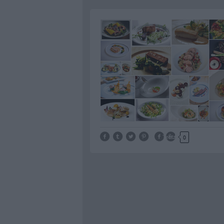
Tetszik
0