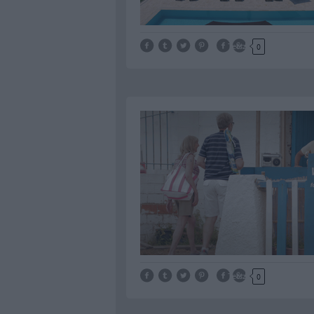
Tetszik
0
Tetszik
0