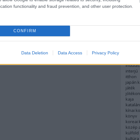
english
cation functionality and fraud prevention, and other user protection.
északi
európa
fesztivá
francia
CONFIRM
futás
hanoi
hollan
hong k
Data Deletion
Data Access
Privacy Policy
hotel
indiai 
indulás
interjú
itthon
japán 
játék
jótéko
kaja
katalá
kínai k
könyv
koreai
közép 
külföld
kultúra