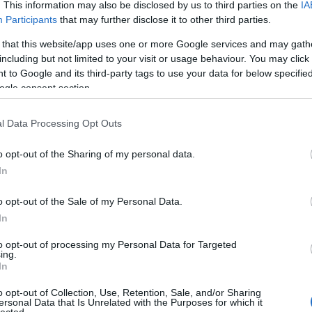
. This information may also be disclosed by us to third parties on the
IA
Participants
that may further disclose it to other third parties.
 that this website/app uses one or more Google services and may gath
including but not limited to your visit or usage behaviour. You may click 
 to Google and its third-party tags to use your data for below specifi
ogle consent section.
l Data Processing Opt Outs
o opt-out of the Sharing of my personal data.
In
o opt-out of the Sale of my Personal Data.
In
to opt-out of processing my Personal Data for Targeted
TOP
ing.
In
Annyi
magya
o opt-out of Collection, Use, Retention, Sale, and/or Sharing
A 10
ersonal Data that Is Unrelated with the Purposes for which it
lected.