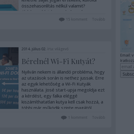
összehasonlítás nélkül valamit?
Akárhogy hívjuk, ez a hely egészen
lenyűgöző! Rengeteg feldolgozásra
15
komment
Tovább
váró külföldi anyagom van még az…
2014. július 02.
írta:
világevő
Email: 
Bérelnél Wi-Fi Kutyát?
Iratkozz
Nyilván nekem is állandó probléma, hogy
az utazások során is nethez jussak. Erre
az egyik lehetőség a Wi-Fi Kutyák
használata. José start-upja megoldja ezt
a kérdést, egy falka eléggé
kiszámíthatatlan kutya kell csak hozzá, a
többi már működik szinte magától.…
1
komment
Tovább