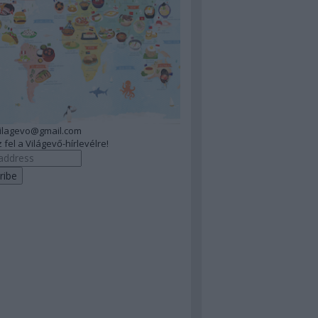
vilagevo@gmail.com
 fel a Világevő-hírlevélre!