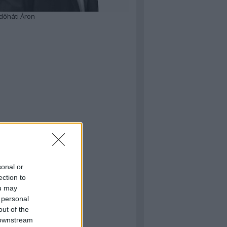
dőháti Áron
sonal or
ection to
ou may
 personal
out of the
 downstream