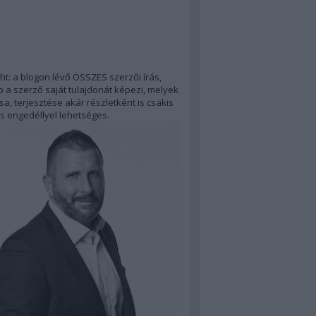
ht: a blogon lévő ÖSSZES szerzői írás,
 a szerző saját tulajdonát képezi, melyek
a, terjesztése akár részletként is csakis
s engedéllyel lehetséges.