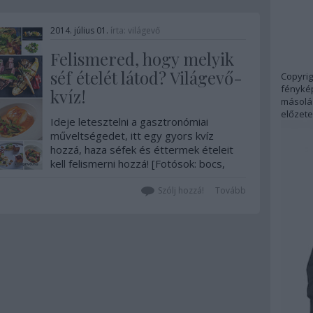
2014. július 01.
írta:
világevő
Felismered, hogy melyik
séf ételét látod? Világevő-
Copyrig
fénykép
kvíz!
másolás
előzete
Ideje letesztelni a gasztronómiai
műveltségedet, itt egy gyors kvíz
hozzá, haza séfek és éttermek ételeit
kell felismerni hozzá! [Fotósok: bocs,
ezúttal nem tehettem bele kreditet,
hogy ne legyen segítség!] Na hány
Szólj hozzá!
Tovább
pontod lett? Ha tetszett, jelezd, akkor
csinálok még…