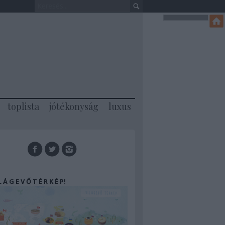
toplista
jótékonyság
luxus
 L Á G E V Ő T É R K É P!