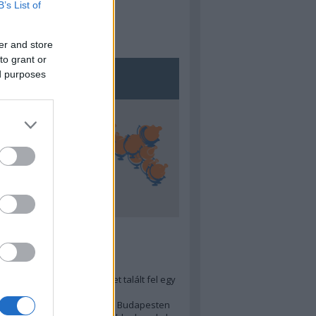
B’s List of
er and store
to grant or
ed purposes
5
ra menő Budapest-térképet talált fel egy
r tervező, hogy...
 legjobb (elérhető árú) ebéd Budapesten