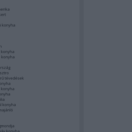
merika
kert
i konyha
n
 konyha
i konyha
rszág
sztro
rű tévedések
konyha
k konyha
konyha
lia
ál konyha
majánló
gmondja
náv konyha