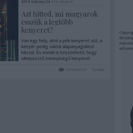
2014. március 24.
írta:
világevő
Azt hitted, mi magyarok
esszük a legtöbb
kenyeret?
Copyrig
fénykép
Van egy hely, ahol a pék kenyeret süt, a
másolás
kenyér pedig valódi alapanyagokból
előzete
készül. És ennek is köszönhető, hogy
elképesztő mennyiségű kenyeret
esznek a lakói, ráadásul szinte kizárólag
kiváló minőségűt. Tavaly is éppen
18
komment
Tovább
Párizs legjobb bagettjének
kihirdetésekor…