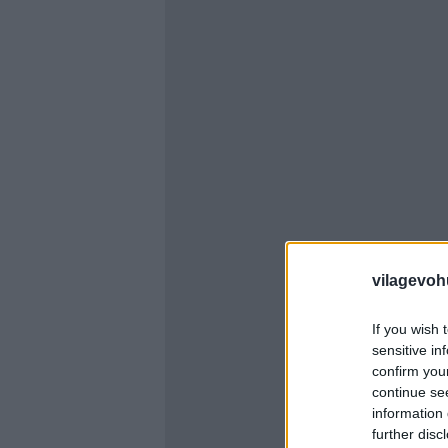
vilagevoh
If you wish 
sensitive in
confirm you
continue se
information 
further disc