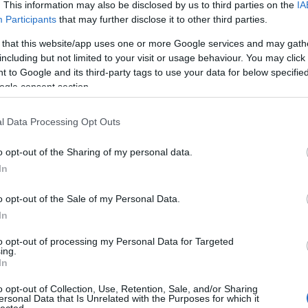
. This information may also be disclosed by us to third parties on the
IA
Participants
that may further disclose it to other third parties.
 that this website/app uses one or more Google services and may gath
including but not limited to your visit or usage behaviour. You may click 
 to Google and its third-party tags to use your data for below specifi
ogle consent section.
l Data Processing Opt Outs
o opt-out of the Sharing of my personal data.
In
o opt-out of the Sale of my Personal Data.
In
to opt-out of processing my Personal Data for Targeted
TOP
ing.
In
Annyi
magya
o opt-out of Collection, Use, Retention, Sale, and/or Sharing
A 10
ersonal Data that Is Unrelated with the Purposes for which it
lected.