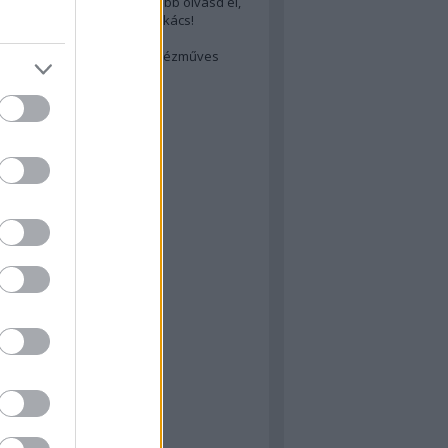
cs akarsz lenni? Akkor előbb olvasd el,
ondol erről egy magyar szakács!
életes steak titka
est rejtett kincsei: orosz kézműves
ászat
atok
 konyha
a
konyha
konyha
m
dor
 dor
nyha
rika