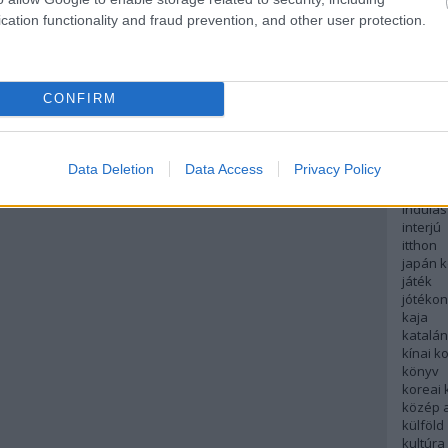
english
cation functionality and fraud prevention, and other user protection.
északi
európa
fesztivá
francia
CONFIRM
futás
hanoi
hollan
hong k
Data Deletion
Data Access
Privacy Policy
hotel
indiai 
indulás
interjú
itthon
japán 
játék
jótéko
kaja
katalá
kínai k
könyv
koreai
közép 
külföld
kultúra