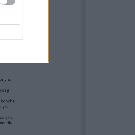
 konyha
l
 konyha
d konyha
ong
konyha
konyha
nyság
n konyha
onyha
 konyha
amerika