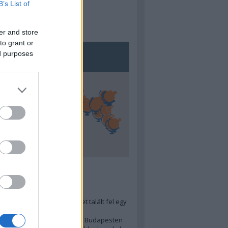
B’s List of
er and store
to grant or
ed purposes
5
ra menő Budapest-térképet talált fel egy
r tervező, hogy...
 legjobb (elérhető árú) ebéd Budapesten