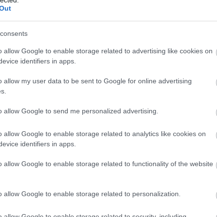
Szaká
Out
mit g
A tök
Budap
consents
cukr
o allow Google to enable storage related to advertising like cookies on
evice identifiers in apps.
Rov
o allow my user data to be sent to Google for online advertising
afrikai
s.
ausztri
ázsia
ázsiai 
to allow Google to send me personalized advertising.
baszk 
bejrút
o allow Google to enable storage related to analytics like cookies on
belgiu
berlin
evice identifiers in apps.
bizarr
bocuse
o allow Google to enable storage related to functionality of the website
bocuse
brit ko
cukiság
o allow Google to enable storage related to personalization.
dél ame
ego
English
o allow Google to enable storage related to security, including