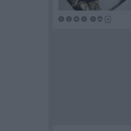
Tetszik
0