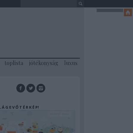
toplista
jótékonyság
luxus
 L Á G E V Ő T É R K É P!