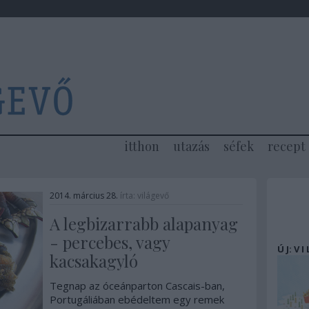
itthon
utazás
séfek
recept
2014. március 28.
írta:
világevő
A legbizarrabb alapanyag
- percebes, vagy
Ú J: V I
kacsakagyló
Tegnap az óceánparton Cascais-ban,
Portugáliában ebédeltem egy remek