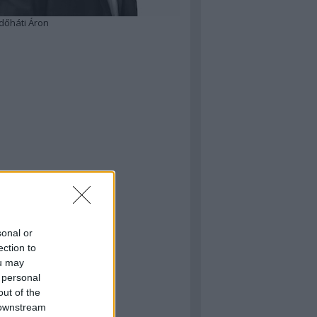
dőháti Áron
sonal or
ection to
ou may
 personal
out of the
 downstream