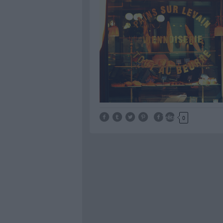
Tetszik
0