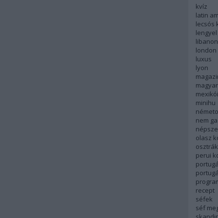
kvíz
latin a
lecsós 
lengyel
libanon
london
luxus
lyon
magazi
magyar
mexikó
minihu
németo
nem ga
népsze
olasz 
osztrá
perui 
portugá
portug
progra
recept
séfek
séf me
skandi