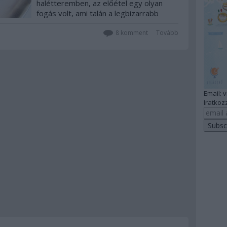
halétteremben, az előétel egy olyan
fogás volt, ami talán a legbizarrabb
alapanyag a világon, útitársam szimplán
csak felháborító élőlénynek nevezte.
8
komment
Tovább
Pedig a dínoszauruszos külső ellenére
nagyon finom…
Email: 
Iratkozz