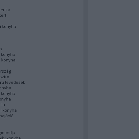
merika
kert
i konyha
n
 konyha
i konyha
rszág
sztro
rű tévedések
konyha
k konyha
konyha
lia
ál konyha
majánló
gmondja
náv konyha