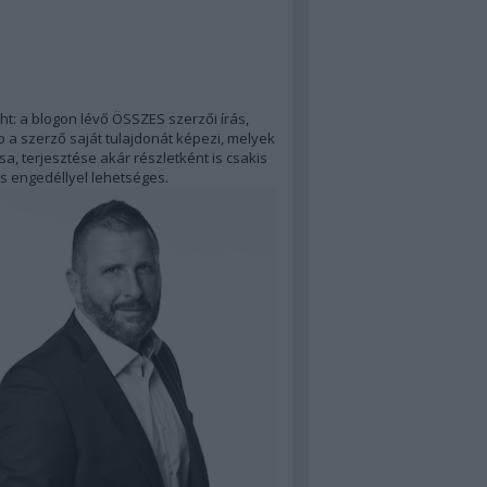
ht: a blogon lévő ÖSSZES szerzői írás,
 a szerző saját tulajdonát képezi, melyek
a, terjesztése akár részletként is csakis
s engedéllyel lehetséges.