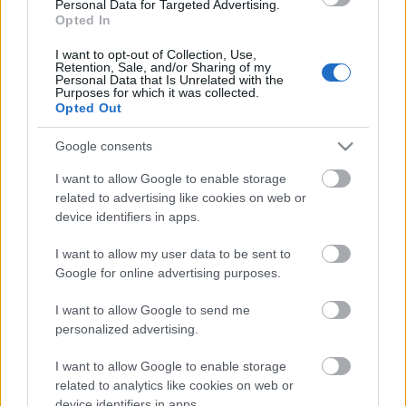
Personal Data for Targeted Advertising.
Opted In
Ezek itt
2014 legfontosabb eseményei a hazai
gasztronómiában
! Karácsonyi hangulathoz
I want to opt-out of Collection, Use,
Retention, Sale, and/or Sharing of my
még:
zenés-animációs mézeskalácsrecept
,
így néz ki
Personal Data that Is Unrelated with the
a
karácsonyi romantika a németeknél
és
a belgáknál
,
Purposes for which it was collected.
Opted Out
és
itt szavazz, ha elküldenél Indiába tudósítani
!
Google consents
I want to allow Google to enable storage
related to advertising like cookies on web or
Címkék:
tipp
hack
karácsony
trükk
gasztronómia
mérleg
device identifiers in apps.
2014
karácsonyi
bejgli
beigli
I want to allow my user data to be sent to
Google for online advertising purposes.
I want to allow Google to send me
Ajánlott bejegyzések:
personalized advertising.
I want to allow Google to enable storage
Új-zélandi kalandok rengeteg fotóval,
related to analytics like cookies on web or
egy kis maori konyhával és pitével
device identifiers in apps.