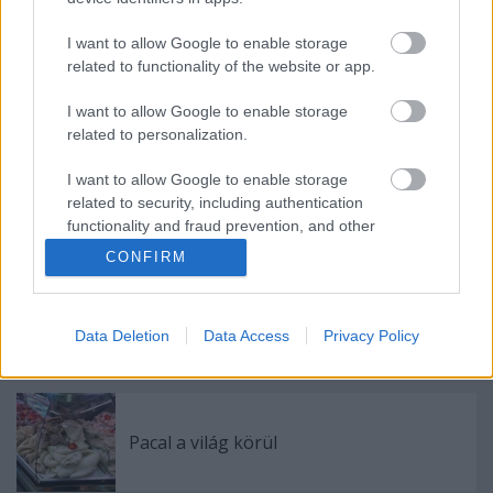
I want to allow Google to enable storage
related to functionality of the website or app.
Az év legjobb éttermi élményei
I want to allow Google to enable storage
related to personalization.
I want to allow Google to enable storage
Mennyibe kerülnek a legjobb
related to security, including authentication
éttermeink?
functionality and fraud prevention, and other
user protection.
CONFIRM
Három három Michelin-csillagos videóval!
Data Deletion
Data Access
Privacy Policy
Pacal a világ körül