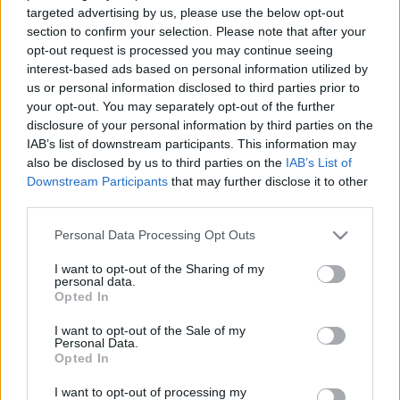
targeted advertising by us, please use the below opt-out
section to confirm your selection. Please note that after your
opt-out request is processed you may continue seeing
interest-based ads based on personal information utilized by
us or personal information disclosed to third parties prior to
your opt-out. You may separately opt-out of the further
disclosure of your personal information by third parties on the
IAB’s list of downstream participants. This information may
also be disclosed by us to third parties on the
IAB’s List of
Downstream Participants
that may further disclose it to other
third parties.
Please note that this website/app uses one or more Google
Personal Data Processing Opt Outs
services and may gather and store information including but
not limited to your visit or usage behaviour. You may click to
I want to opt-out of the Sharing of my
Bármi egyéb sütimaradék értelmes felhasználására
personal data.
grant or deny consent to Google and its third-party tags to
alkalmas egy jó pl vaníliás krém, amiben hagyod
Opted In
use your data for below specified purposes in below Google
megpuhulni falatnyi (vagy kisebb) darabokban, így
consent section.
I want to opt-out of the Sale of my
kifejezetten érdekes lesz, ahogy a különböző
Personal Data.
darabkák különböző ízekkel gazdagítják.
Opted In
...
I want to opt-out of processing my