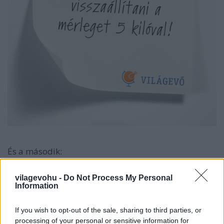
És a második:
ha van maradék a bejgliből, csinálhatsz belőle
hihetetlenül egyszerűen felturbózott változatot:
vilagevohu -
Do Not Process My Personal
pirítsd meg egy serpenyőben szeletenként vajban!
Information
Forró lesz, karamellizálódik, vajas ízt kap és nagyon
jó!
If you wish to opt-out of the sale, sharing to third parties, or
processing of your personal or sensitive information for