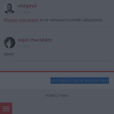
világevő
11 éve
@saját macskám
: erre nehezen tudnék válaszolni.
saját macskám
11 éve
eben
SÜTI BEÁLLÍTÁSOK MÓDOSÍTÁSA
mobil
|
teljes