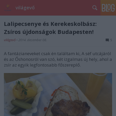
világevő
Lalipecsenye és Kerekeskolbász:
Zsíros újdonságok Budapesten!
világevő
•
2014. december 08.
5
A fantázianeveket csak én találtam ki, A séf utcájáról
és az Őshonosról van szó, két izgalmas új hely, ahol a
zsír az egyik legfontosabb főszereplő.