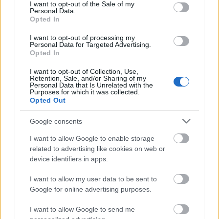
consent section.
I want to opt-out of the Sale of my
Personal Data.
Opted In
I want to opt-out of processing my
Personal Data for Targeted Advertising.
Opted In
I want to opt-out of Collection, Use,
Retention, Sale, and/or Sharing of my
Personal Data that Is Unrelated with the
Purposes for which it was collected.
És ha már nagydarab, hússal gyanúsan sokat
Opted Out
foglalkozó séfekről van szó, akkor pár napja
elmentem egy szintén új helyet lecsekkolni, az
Google consents
Őshonost. Ez Kerekes Sándor, séf projektje, aki nagy
szürkemarha-élharcos, na meg elég sok idejét tölti
I want to allow Google to enable storage
disznóvágással is, főleg ezek alkotják az itt kapható
related to advertising like cookies on web or
termékek gerincét. Rengeteg féle szalámi,
device identifiers in apps.
hétköznapibb és különlegesebb megoldásokkal,
I want to allow my user data to be sent to
hosszan érlelt sonkák, szalonnák, kiváló májas és
Google for online advertising purposes.
párizsi(!!!), és még egyéb, szintén gondosan
összeválogatott termékek adják
az újlipótvárosi
I want to allow Google to send me
kisbolt kínálatát
.