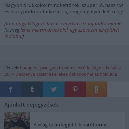
Nagyon drukkolok mindkettőnek, szuper jó, hasznos
és hiánypótló vállalkozások, rengeteg ilyen kell még!
[
Itt a nagy Világevő Karácsonyi Gasztroajándék-ajánló
,
itt meg
lehet nekem drukkolni, egy szavazat elrepíthet
Indiába
!]
Címkék:
budapest
piac
gasztronómia
bíró
felvágott
kolbász
2014
pecsenye
szalámi
kerekes
őshonos
májas
holdutca
Ajánlott bejegyzések:
A világ talán legjobb kínai étterme...