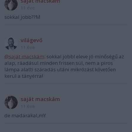
saját macskám
11 éve
sokkal jobb??M
világevő
11 éve
@saját macskám
: sokkal jobb! eleve jó minőségű az
alap, ráadásul minden frissen sül, nem a piros
lámpa alatti száradás utáni mikrózást követően
kerül a tányérra!
saját macskám
11 éve
de madarakal,mY