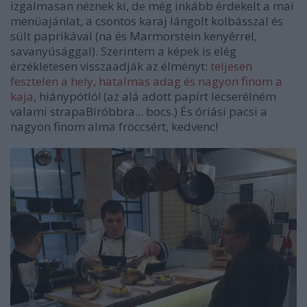
izgalmasan néznek ki, de még inkább érdekelt a mai
menüajánlat, a csontos karaj lángolt kolbásszal és
sült paprikával (na és Marmorstein kenyérrel,
savanyúsággal). Szerintem a képek is elég
érzékletesen visszaadják az élményt:
teljesen
fesztelen a hely, hatalmas adag és nagyon finom a
kaja
, hiánypótló! (az alá adott papírt lecserélném
valami strapaBíróbbra... bocs.) És óriási pacsi a
nagyon finom alma fröccsért, kedvenc!