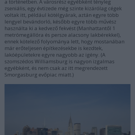
a történetben. A városrész egyébként tényleg
zseniális, egy évtizede még szinte kizárólag cégek
voltak itt, például kötélgyárak, aztán egyre több
lengyel bevándorló, később egyre több művész
használta ki a kedvező fekvést (Manhattantől 1
metrómegállóra és persze alacsony lakbérekkel),
ennek kötelező folyománya lett, hogy mostanában
már erőteljesen építkezésekbe is kezdtek,
lakóépületekre egyre nagyobb az igény. (A
szomszédos Williamsburg is nagyon izgalmas
egyébként, és nem csak az itt megrendezett
Smorgasburg evőpiac miatt.)