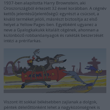
1937-ben alapította Harry Brownstein, aki
Oroszországból érkezett 32 évvel korábban. A cégnév
kettős jelentésű/jelentőségű: egyrészt a csúcsot, a
kiváló terméket jelöli, másrészt biztosítja az első
helyet a Yellow Pages-ben. Egyébként ugyanez a
neve a Gyalogkakukk kitalált cégének, ahonnan a
különböző robbanóanyagok és rakéták beszerzését
intézi a prérifarkas.
Viszont itt sokkal békésebben zajlanak a dolgok,
péntek délelőttönként lehet a nagyközönségnek is