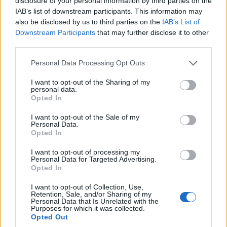
disclosure of your personal information by third parties on the
IAB’s list of downstream participants. This information may
also be disclosed by us to third parties on the
IAB’s List of
Downstream Participants
that may further disclose it to other
third parties.
Please note that this website/app uses one or more Google
Personal Data Processing Opt Outs
services and may gather and store information including but
not limited to your visit or usage behaviour. You may click to
I want to opt-out of the Sharing of my
personal data.
grant or deny consent to Google and its third-party tags to
Opted In
use your data for below specified purposes in below Google
consent section.
I want to opt-out of the Sale of my
Personal Data.
Opted In
I want to opt-out of processing my
Personal Data for Targeted Advertising.
Opted In
I want to opt-out of Collection, Use,
Retention, Sale, and/or Sharing of my
Personal Data that Is Unrelated with the
Purposes for which it was collected.
Opted Out