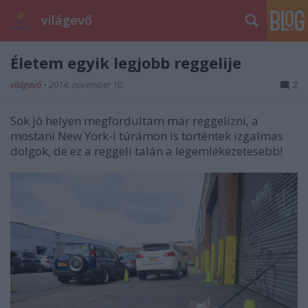
világevő
Életem egyik legjobb reggelije
világevő
•
2014. november 10.
2
Sok jó helyen megfordultam már reggelizni, a
mostani New York-i túrámon is történtek izgalmas
dolgok, de ez a reggeli talán a legemlékezetesebb!