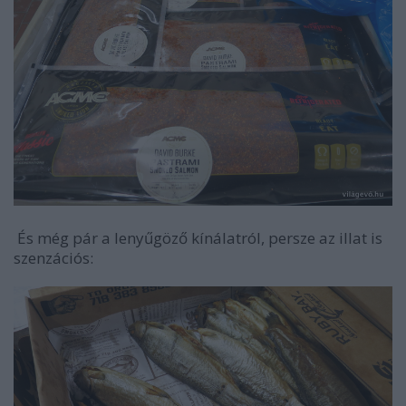
És még pár a lenyűgöző kínálatról, persze az illat is
szenzációs: