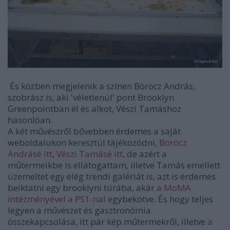
És közben megjelenik a színen Böröcz András,
szobrász is, aki 'véletlenül' pont Brooklyn
Greenpointban él és alkot, Vészi Tamáshoz
hasonlóan.
A két művészről bővebben érdemes a saját
weboldalukon keresztül tájékozódni,
Böröcz
Andrásé itt
,
Vészi Tamásé itt
, de azért a
műtermeikbe is ellátogattam, illetve Tamás emellett
üzemeltet egy elég trendi galériát is, azt is érdemes
beiktatni egy brooklyni túrába, akár
a MoMA
intézményével a PS1-nal
egybekötve. És hogy teljes
legyen a művészet és gasztronómia
összekapcsolása, itt pár kép műtermekről, illetve
a