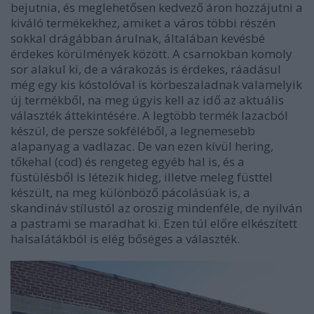
bejutnia, és meglehetősen kedvező áron hozzájutni a
kiváló termékekhez, amiket a város többi részén
sokkal drágábban árulnak, általában kevésbé
érdekes körülmények között. A csarnokban komoly
sor alakul ki, de a várakozás is érdekes, ráadásul
még egy kis kóstolóval is körbeszaladnak valamelyik
új termékből, na meg úgyis kell az idő az aktuális
választék áttekintésére. A legtöbb termék lazacból
készül, de persze sokféléből, a legnemesebb
alapanyag a vadlazac. De van ezen kívül hering,
tőkehal (cod) és rengeteg egyéb hal is, és a
füstülésből is létezik hideg, illetve meleg füsttel
készült, na meg különböző pácolásúak is, a
skandináv stílustól az oroszig mindenféle, de nyilván
a pastrami se maradhat ki. Ezen túl előre elkészített
halsalátákból is elég bőséges a választék.