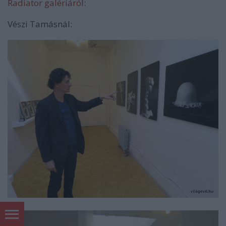
Radiator galériáról
:
Vészi Tamásnál: