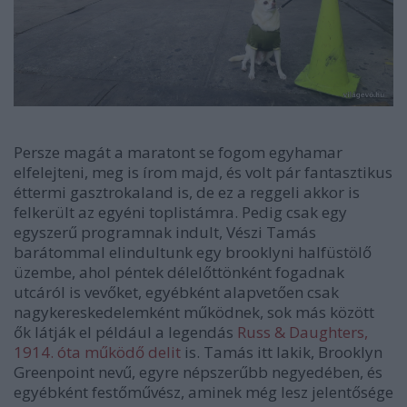
Persze magát a maratont se fogom egyhamar
elfelejteni, meg is írom majd, és volt pár fantasztikus
éttermi gasztrokaland is, de ez a reggeli akkor is
felkerült az egyéni toplistámra. Pedig csak egy
egyszerű programnak indult, Vészi Tamás
barátommal elindultunk egy brooklyni halfüstölő
üzembe, ahol péntek délelőttönként fogadnak
utcáról is vevőket, egyébként alapvetően csak
nagykereskedelemként működnek, sok más között
ők látják el például a legendás
Russ & Daughters,
1914. óta működő delit
is. Tamás itt lakik, Brooklyn
Greenpoint nevű, egyre népszerűbb negyedében, és
egyébként festőművész, aminek még lesz jelentősége