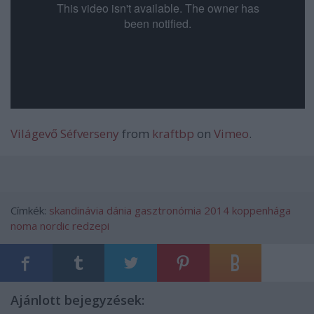
Világevő Séfverseny
from
kraftbp
on
Vimeo
.
Címkék:
skandinávia
dánia
gasztronómia
2014
koppenhága
noma
nordic
redzepi
Ajánlott bejegyzések: