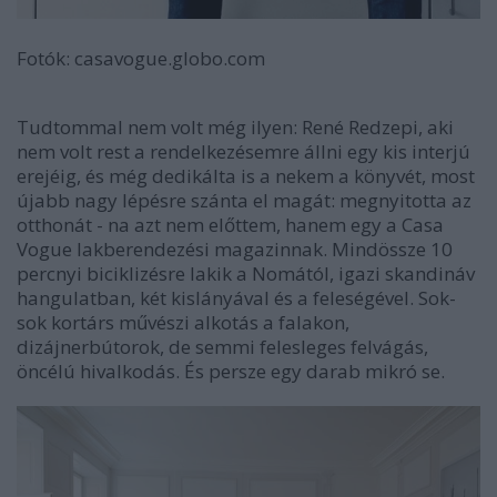
Fotók: casavogue.globo.com
Tudtommal nem volt még ilyen: René Redzepi, aki
nem volt rest a rendelkezésemre állni egy kis interjú
erejéig, és még dedikálta is a nekem a könyvét, most
újabb nagy lépésre szánta el magát: megnyitotta az
otthonát - na azt nem előttem, hanem egy a Casa
Vogue lakberendezési magazinnak. Mindössze 10
percnyi biciklizésre lakik a Nomától, igazi skandináv
hangulatban, két kislányával és a feleségével. Sok-
sok kortárs művészi alkotás a falakon,
dizájnerbútorok, de semmi felesleges felvágás,
öncélú hivalkodás. És persze egy darab mikró se.