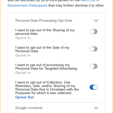
Downstream Participants
that may further disclose it to other
third parties.
Please note that this website/app uses one or more Google
Personal Data Processing Opt Outs
services and may gather and store information including but
not limited to your visit or usage behaviour. You may click to
I want to opt-out of the Sharing of my
personal data.
grant or deny consent to Google and its third-party tags to
Opted In
use your data for below specified purposes in below Google
consent section.
I want to opt-out of the Sale of my
Personal Data.
Opted In
I want to opt-out of processing my
Personal Data for Targeted Advertising.
Opted In
I want to opt-out of Collection, Use,
Retention, Sale, and/or Sharing of my
Personal Data that Is Unrelated with the
Purposes for which it was collected.
Opted Out
Google consents