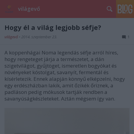
világevő
Hogy él a világ legjobb séfje?
világevő
•
2014. szeptember 23.
1
A koppenhágai Noma legendás séfje arról híres,
hogy rengeteget járja a természetet, a dán
szigetvilágot, gyűjtöget, ismeretlen bogyókat és
növényeket kóstolgat, savanyít, fermentál és
kísérletezik. Ennek alapján könnyű elképzelni, hogy
egy erdészházban lakik, amit őzikék őriznek, a
padláson pedig mókusok tartják rendben a
savanyúságkészleteket. Aztán mégsem így van.