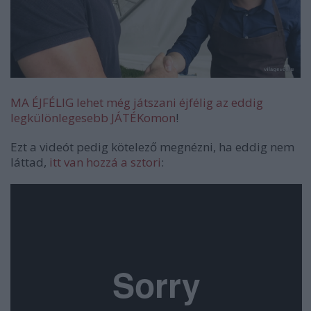
MA ÉJFÉLIG lehet még játszani éjfélig az eddig
legkülönlegesebb JÁTÉKomon
!
Ezt a videót pedig kötelező megnézni, ha eddig nem
láttad,
itt van hozzá a sztori
: