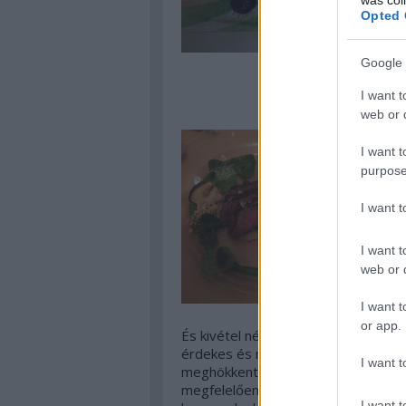
Opted 
Google 
I want t
web or d
I want t
purpose
I want 
I want t
web or d
I want t
or app.
És kivétel nélkül izgalmas, változat
érdekes és magas színvonalú menü v
I want t
meghökkentő alapanyagokkal. Akit n
megfelelően igényes is, itt rengete
I want t