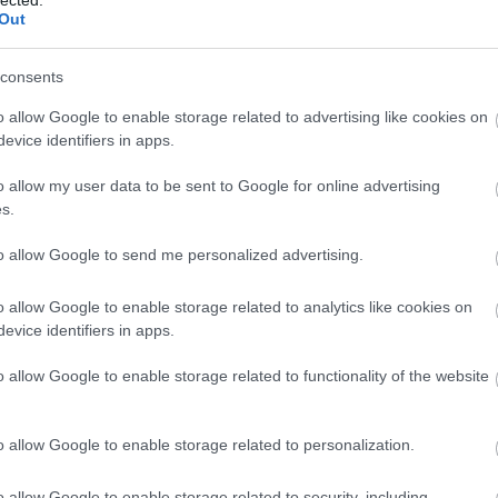
Szaká
Out
mit g
A tök
Budap
consents
cukr
o allow Google to enable storage related to advertising like cookies on
evice identifiers in apps.
Rov
o allow my user data to be sent to Google for online advertising
afrikai
s.
ausztri
ázsia
ázsiai 
to allow Google to send me personalized advertising.
baszk 
bejrút
o allow Google to enable storage related to analytics like cookies on
belgiu
berlin
evice identifiers in apps.
bizarr
bocuse
o allow Google to enable storage related to functionality of the website
bocuse
brit ko
os, nagyon átgondolt, nemzetközi viszonylatban is
cukiság
árt, sok-sok meglepetéssel, kiváló és néha
o allow Google to enable storage related to personalization.
dél ame
agyon érdekel, hogy mi van a tányérján és
ego
g örömben lesz része. És ezúttal az árat se
English
o allow Google to enable storage related to security, including