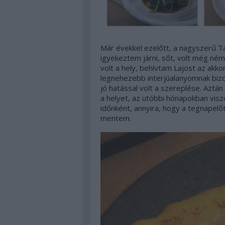
Már évekkel ezelőtt, a nagyszerű T
igyekeztem járni, sőt, volt még né
volt a hely, behívtam Lajost az akk
legnehezebb interjúalanyomnak bizo
jó hatással volt a szereplése. Aztán 
a helyet, az utóbbi hónapokban vis
időnként, annyira, hogy a tegnapelő
mentem.