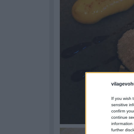
vilagevoh
If you wish 
sensitive in
confirm you
continue se
information 
further disc