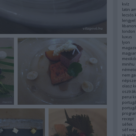
kvíz
latin a
lecsós 
lengyel
libanon
london
luxus
lyon
magazi
magyar
mexikó
minihu
németo
nem ga
népsze
olasz 
osztrá
perui 
portugá
portug
progra
recept
séfek
séf me
skandi