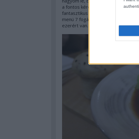
hagyom le, bár azt szinte sehol nem
authenti
a fontos kérdésekről, de ebben az 
fantasztikus a menüajánlat: ebédre
menü 7 fogás esetén 8500,-, de - h
ezerért van.