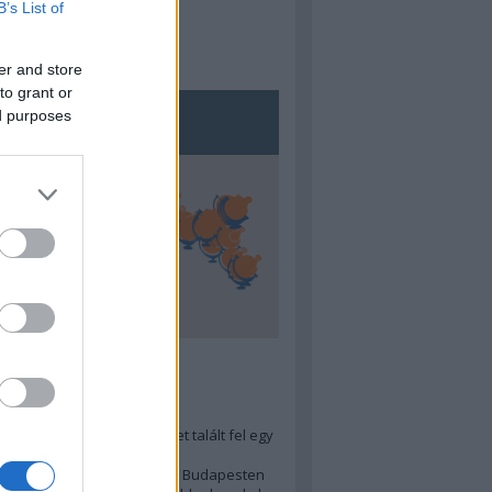
B’s List of
er and store
to grant or
ed purposes
5
ra menő Budapest-térképet talált fel egy
r tervező, hogy...
 legjobb (elérhető árú) ebéd Budapesten