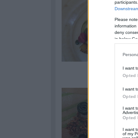
participants
Downstream 
Please note
information 
deny consent
in below Go
Persona
I want t
Opted 
I want t
Opted 
I want 
Advertis
Opted 
I want t
of my P
was col