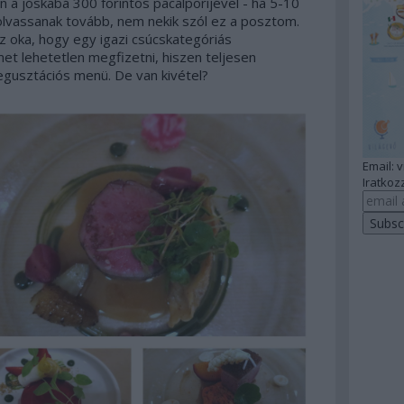
en a jóskabá 300 forintos pacalpörijével - ha 5-10
 olvassanak tovább, nem nekik szól ez a posztom.
z oka, hogy egy igazi csúcskategóriás
et lehetetlen megfizetni, hiszen teljesen
gusztációs menü. De van kivétel?
Email: 
Iratkozz