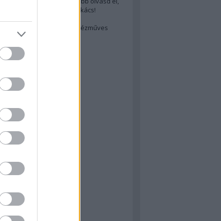
cs akarsz lenni? Akkor előbb olvasd el,
ondol erről egy magyar szakács!
életes steak titka
est rejtett kincsei: orosz kézműves
ászat
atok
 konyha
a
konyha
konyha
m
dor
 dor
nyha
rika