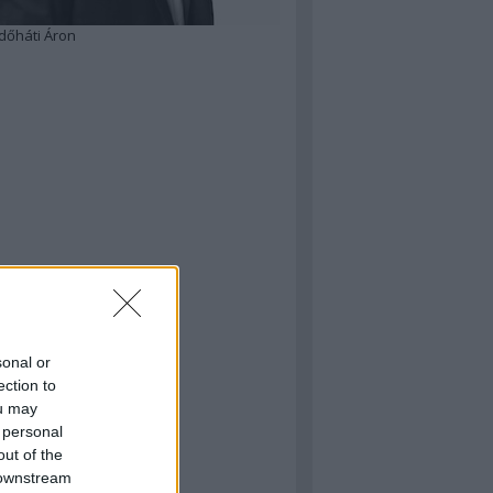
dőháti Áron
sonal or
ection to
ou may
 personal
out of the
 downstream