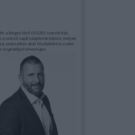
ht: a blogon lévő ÖSSZES szerzői írás,
 a szerző saját tulajdonát képezi, melyek
a, terjesztése akár részletként is csakis
s engedéllyel lehetséges.