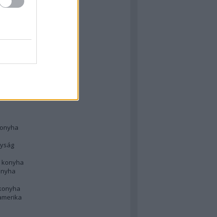
 konyha
l
 konyha
d konyha
ong
konyha
konyha
nyság
n konyha
onyha
 konyha
amerika