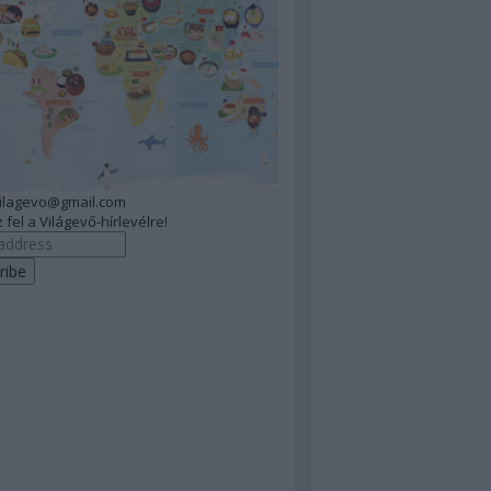
vilagevo@gmail.com
 fel a Világevő-hírlevélre!