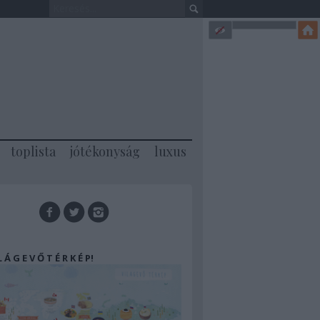
toplista
jótékonyság
luxus
 L Á G E V Ő T É R K É P!