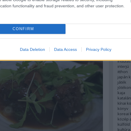
 szoktam megírni, mert szerintem eltereli a témát
english
cation functionality and fraud prevention, and other user protection.
esetben éppen ennek fényében is annyira
északi
 2/3 fogás 1950,-/2250,-, vacsorára a meglepetés
európa
a jól emlékszem - 4-5 fogás esetén már 5-6
fesztivá
francia
CONFIRM
futás
hanoi
hollan
hong k
Data Deletion
Data Access
Privacy Policy
hotel
indiai 
indulás
interjú
itthon
japán 
játék
jótéko
kaja
katalá
kínai k
könyv
koreai
közép 
külföld
kultúra