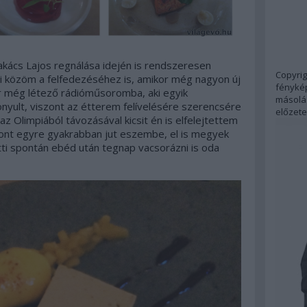
akács Lajos regnálása idején is rendszeresen
Copyrig
mi közöm a felfedezéséhez is, amikor még nagyon új
fénykép
or még létező rádióműsoromba, aki egyik
másolás
nyult, viszont az étterem felívelésére szerencsére
előzete
az Olimpiából távozásával kicsit én is elfelejtettem
zont egyre gyakrabban jut eszembe, el is megyek
tti spontán ebéd után tegnap vacsorázni is oda