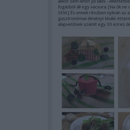
akkor sem lehet jól lakni - ellentétb
fogásból áll egy vacsora. [Na ők ne
SEM.] És ennek részben nyilván az a
gasztronómiai élményt kínáló étterm
alapvetőnek számít egy 30 ezres de