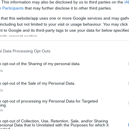
. This information may also be disclosed by us to third parties on the
IA
Participants
that may further disclose it to other third parties.
 that this website/app uses one or more Google services and may gath
including but not limited to your visit or usage behaviour. You may click 
 to Google and its third-party tags to use your data for below specifi
ogle consent section.
l Data Processing Opt Outs
o opt-out of the Sharing of my personal data.
In
o opt-out of the Sale of my Personal Data.
In
to opt-out of processing my Personal Data for Targeted
TOP
ing.
In
Annyi
magya
o opt-out of Collection, Use, Retention, Sale, and/or Sharing
A 10
ersonal Data that Is Unrelated with the Purposes for which it
lected.