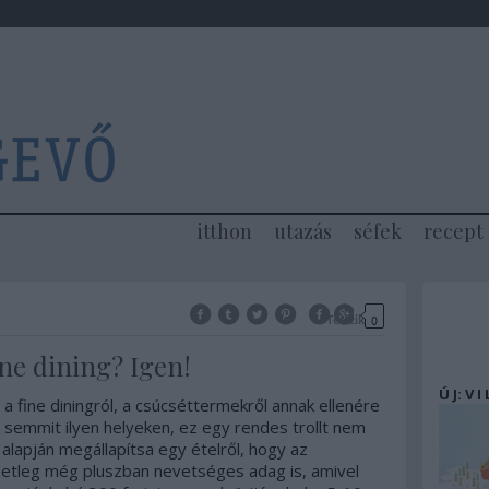
itthon
utazás
séfek
recept
Tetszik
0
ine dining? Igen!
Ú J: V I
 fine diningról, a csúcséttermekről annak ellenére
 semmit ilyen helyeken, ez egy rendes trollt nem
 alapján megállapítsa egy ételről, hogy az
setleg még pluszban nevetséges adag is, amivel