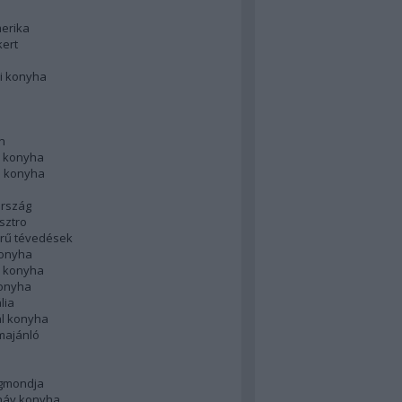
merika
kert
i konyha
n
 konyha
i konyha
rszág
sztro
rű tévedések
konyha
k konyha
konyha
lia
ál konyha
majánló
gmondja
náv konyha