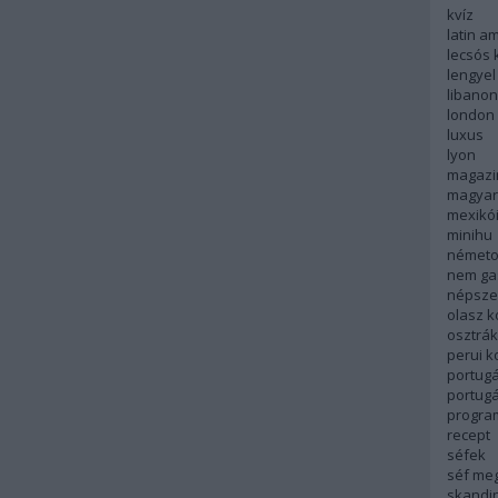
kvíz
latin a
lecsós 
lengyel
libanon
london
luxus
lyon
magazi
magyar
mexikó
minihu
németo
nem ga
népsze
olasz 
osztrá
perui 
portugá
portug
progra
recept
séfek
séf me
skandi