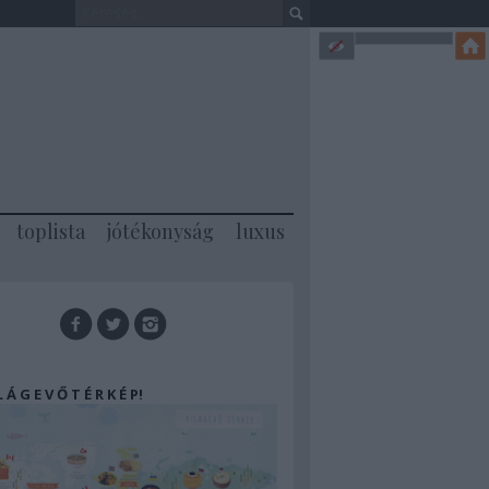
toplista
jótékonyság
luxus
 L Á G E V Ő T É R K É P!