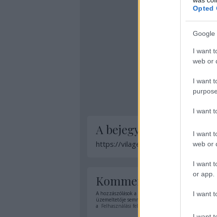
Opted 
Google 
I want t
web or d
I want t
purpose
I want 
A bejegyzés trackback 
I want t
https://vilagevo.hu/api/trackback/i
web or d
I want t
or app.
Kommentek:
I want t
A hozzászólások a
vonatkozó jogszabályok
értelmében
üzemeltetője semmilyen felelősséget nem vállal, azoka
a
Felhasználási feltételekben
és az
adatvédelmi tájék
I want t