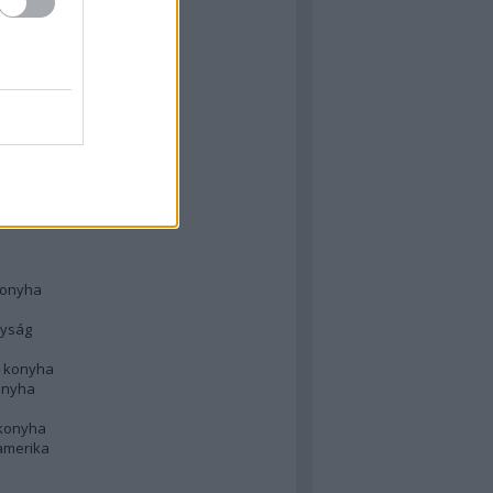
 konyha
l
 konyha
d konyha
ong
konyha
konyha
nyság
n konyha
onyha
 konyha
amerika