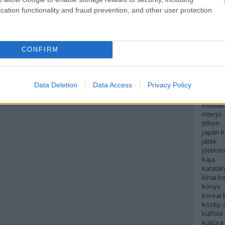
English
cation functionality and fraud prevention, and other user protection.
északi
európa
fesztivá
francia
CONFIRM
futás
hanoi
hollan
hong k
Data Deletion
Data Access
Privacy Policy
hotel
indiai 
indulás
interjú
itthon
japán 
játék
jótéko
kaja
katalá
kínai k
könyv
koreai
közép 
külföld
kultúra