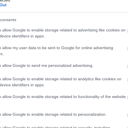
Szaká
Out
mit g
A tök
Budap
consents
cukr
o allow Google to enable storage related to advertising like cookies on
evice identifiers in apps.
Rov
o allow my user data to be sent to Google for online advertising
afrikai
s.
ausztri
ázsia
ázsiai 
to allow Google to send me personalized advertising.
baszk 
címe:
bejrút
o allow Google to enable storage related to analytics like cookies on
belgiu
d/6395361
berlin
evice identifiers in apps.
bizarr
bocuse
o allow Google to enable storage related to functionality of the website
bocuse
brit ko
cukiság
o allow Google to enable storage related to personalization.
 felhasználói tartalomnak minősülnek, értük a
szolgáltatás technikai
dél ame
t nem ellenőrzi. Kifogás esetén forduljon a blog szerkesztőjéhez. Részletek
ego
oztatóban
.
english
o allow Google to enable storage related to security, including