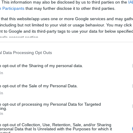
. This information may also be disclosed by us to third parties on the
IA
Participants
that may further disclose it to other third parties.
 that this website/app uses one or more Google services and may gath
including but not limited to your visit or usage behaviour. You may click 
 to Google and its third-party tags to use your data for below specifi
ó
2014
mexikói
arriba
allee
mexikói konyha
ogle consent section.
Szólj hozzá!
l Data Processing Opt Outs
o opt-out of the Sharing of my personal data.
In
o opt-out of the Sale of my Personal Data.
In
to opt-out of processing my Personal Data for Targeted
TOP
ing.
In
Annyi
magya
o opt-out of Collection, Use, Retention, Sale, and/or Sharing
A 10
ersonal Data that Is Unrelated with the Purposes for which it
lected.