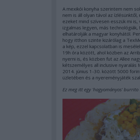
A mexikói konyha szerintem nem sok
nem is áll olyan távol az ízlésünktől,
ezeket mind szívesen esszük mi is,
izgalmas legyen, más technológiák, 
elhatárolják a magyar konyhától. P
hogy itthon szinte kizárólag a TexMe
a kép, ezzel kapcsolatban is meséle
19h óra között, ahol közben az
Arri
nyerni is, és közben fut az Allee na
kétszemélyes all inclusive nyaralás
2014. június 1-30. között 5000 forint
üzletében és a nyereményjáték szab
Ez meg itt egy 'hagyományos' burrito ö