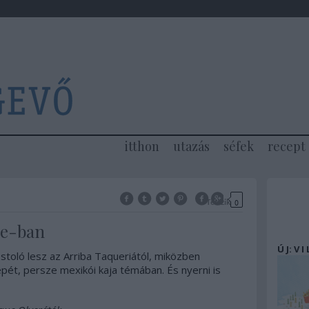
itthon
utazás
séfek
recept
Tetszik
0
ee-ban
Ú J: V I
stoló lesz az Arriba Taqueriától, miközben
pét, persze mexikói kaja témában. És nyerni is