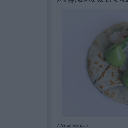
Ez itt egy modern stílusú tortilla, Enr
Allee-kooperáció