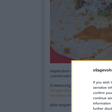
vilagevoh
Napközben vannak még mexikói kéz
szerencsére nem én tartom.
If you wish 
Érdekesség: a mexikói konyhának is
sensitive in
Enrique Olvera degusztációs menüj
confirm you
részletes beszámoló
.
continue se
information 
Allee-kooperáció
further disc