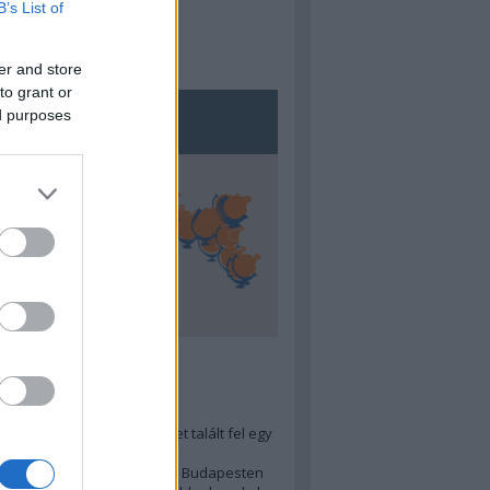
B’s List of
er and store
to grant or
ed purposes
5
ra menő Budapest-térképet talált fel egy
r tervező, hogy...
 legjobb (elérhető árú) ebéd Budapesten