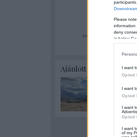
participants
Downstream 
Please note
information 
deny consent
budapest
tortilla
kooperáci
in below Go
Persona
Ajánlott bejegyzések:
I want t
Opted 
I want t
Opted 
I want 
Advertis
Opted 
I want t
of my P
was col