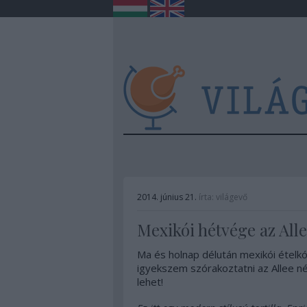
2014. június 21.
írta:
világevő
Mexikói hétvége az All
Ma és holnap délután mexikói ételkó
igyekszem szórakoztatni az Allee né
lehet!