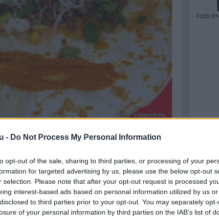
Fotó:
Er
u -
Do Not Process My Personal Information
műves foglalkozások és salsa-bemutatók, ezeket
to opt-out of the sale, sharing to third parties, or processing of your per
 van egészen modern vonulata, a l
egmenőbb séf,
formation for targeted advertising by us, please use the below opt-out s
ét
végig is ettem az Ikarus-ban,
itt van róla a
r selection. Please note that after your opt-out request is processed y
eing interest-based ads based on personal information utilized by us or
disclosed to third parties prior to your opt-out. You may separately opt-
losure of your personal information by third parties on the IAB’s list of