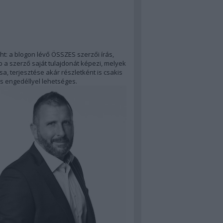
ht: a blogon lévő ÖSSZES szerzői írás,
 a szerző saját tulajdonát képezi, melyek
a, terjesztése akár részletként is csakis
s engedéllyel lehetséges.