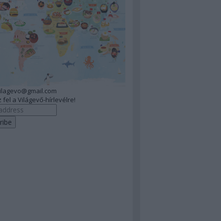
vilagevo@gmail.com
 fel a Világevő-hírlevélre!