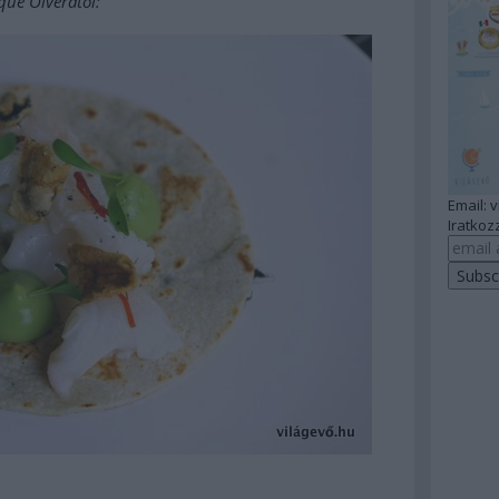
ique Olverától:
Email: 
Iratkozz