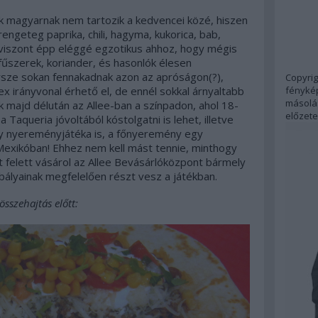
 magyarnak nem tartozik a kedvencei közé, hiszen
 rengeteg paprika, chili, hagyma, kukorica, bab,
 viszont épp eléggé egzotikus ahhoz, hogy mégis
fűszerek, koriander, és hasonlók élesen
ersze sokan fennakadnak azon az apróságon(?),
Copyrig
fénykép
x irányvonal érhető el, de ennél sokkal árnyaltabb
másolás
k majd délután az Allee-ban a színpadon, ahol 18-
előzete
ba Taqueria
jóvoltából kóstolgatni is lehet, illetve
gy nyereményjátéka is, a
főnyeremény egy
 Mexikóban
! Ehhez nem kell mást tennie, minthogy
 felett vásárol
az Allee Bevásárlóközpont bármely
ályainak megfelelően részt vesz a játékban.
sszehajtás előtt: