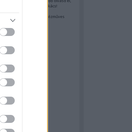
cs akarsz lenni? Akkor előbb olvasd el,
ondol erről egy magyar szakács!
életes steak titka
est rejtett kincsei: orosz kézműves
ászat
atok
 konyha
a
konyha
konyha
m
dor
 dor
nyha
rika