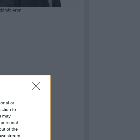
dőháti Áron
sonal or
ection to
ou may
 personal
out of the
 downstream