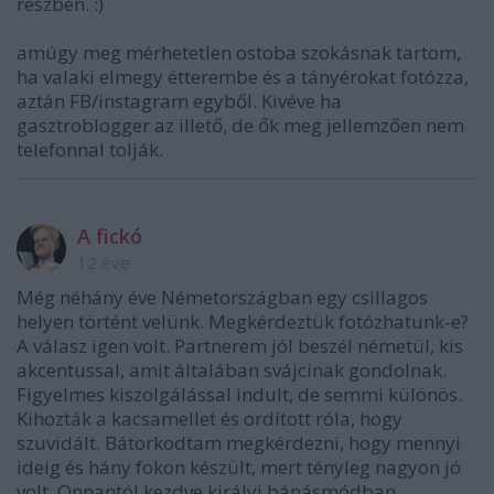
részben. :)
amúgy meg mérhetetlen ostoba szokásnak tartom,
ha valaki elmegy étterembe és a tányérokat fotózza,
aztán FB/instagram egyből. Kivéve ha
gasztroblogger az illető, de ők meg jellemzően nem
telefonnal tolják.
A fickó
12 éve
Még néhány éve Németországban egy csillagos
helyen történt velünk. Megkérdeztük fotózhatunk-e?
A válasz igen volt. Partnerem jól beszél németül, kis
akcentussal, amit általában svájcinak gondolnak.
Figyelmes kiszolgálással indult, de semmi különös.
Kihozták a kacsamellet és ordított róla, hogy
szuvidált. Bátorkodtam megkérdezni, hogy mennyi
ideig és hány fokon készült, mert tényleg nagyon jó
volt. Onnantól kezdve királyi bánásmódban