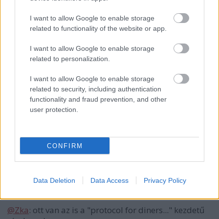
jEnci
I want to allow Google to enable storage
related to functionality of the website or app.
12 éve
A kaja fotózás már annyira alap, hogy már az a
I want to allow Google to enable storage
furcsa, hogy valaki nem csinálja :D
related to personalization.
I want to allow Google to enable storage
related to security, including authentication
Zka
functionality and fraud prevention, and other
12 éve
user protection.
Ok és mit kell tenni, ha egy kritikus ül be? Vagyis
inkább az a kérdés, hogyha NEM egy kritikus ül be,
akkor lehet igénytelenül főzni és szervírozni? :)
CONFIRM
Data Deletion
Data Access
Privacy Policy
protézisesh
12 éve
@Zka
: ott van az is a "protocol for diners..." kezdetű