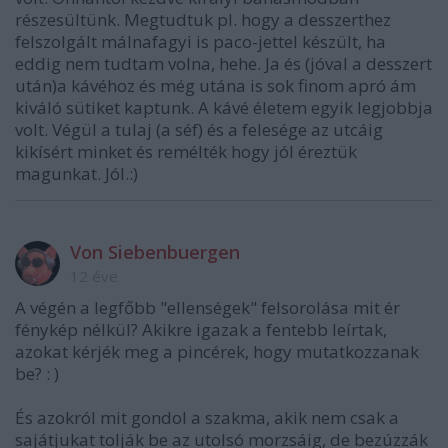
részesültünk. Megtudtuk pl. hogy a desszerthez
felszolgált málnafagyi is paco-jettel készült, ha
eddig nem tudtam volna, hehe. Ja és (jóval a desszert
után)a kávéhoz és még utána is sok finom apró ám
kiváló sütiket kaptunk. A kávé életem egyik legjobbja
volt. Végül a tulaj (a séf) és a felesége az utcáig
kikísért minket és remélték hogy jól éreztük
magunkat. Jól.:)
Von Siebenbuergen
12 éve
A végén a legfőbb "ellenségek" felsorolása mit ér
fénykép nélkül? Akikre igazak a fentebb leírtak,
azokat kérjék meg a pincérek, hogy mutatkozzanak
be? : )
És azokról mit gondol a szakma, akik nem csak a
sajátjukat tolják be az utolsó morzsáig, de bezúzzák