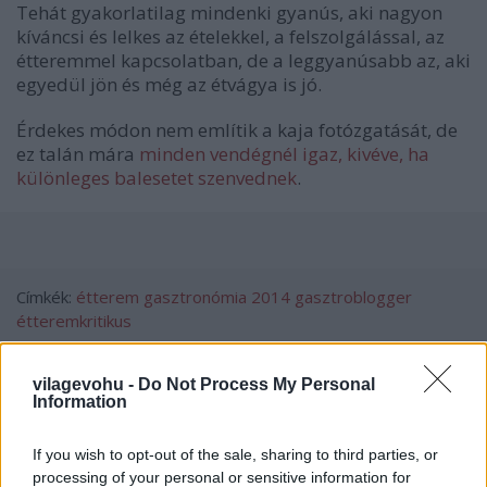
Tehát gyakorlatilag mindenki gyanús, aki nagyon
kíváncsi és lelkes az ételekkel, a felszolgálással, az
étteremmel kapcsolatban, de a leggyanúsabb az, aki
egyedül jön és még az étvágya is jó.
Érdekes módon nem említik a kaja fotózgatását, de
ez talán mára
minden vendégnél igaz, kivéve, ha
különleges balesetet szenvednek
.
Címkék:
étterem
gasztronómia
2014
gasztroblogger
étteremkritikus
vilagevohu -
Do Not Process My Personal
Information
Ajánlott bejegyzések:
If you wish to opt-out of the sale, sharing to third parties, or
processing of your personal or sensitive information for