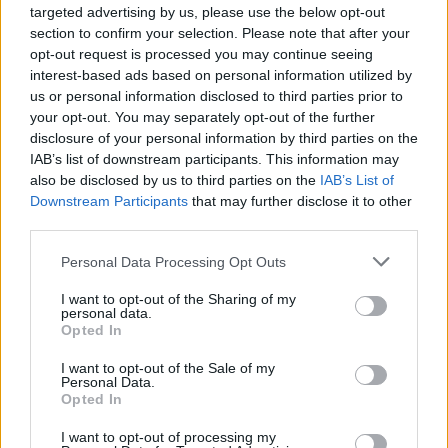
targeted advertising by us, please use the below opt-out
A világ talán legjobb kínai étterme...
section to confirm your selection. Please note that after your
opt-out request is processed you may continue seeing
interest-based ads based on personal information utilized by
us or personal information disclosed to third parties prior to
Fagyik, pizzák, torták, kávék, sütemények
your opt-out. You may separately opt-out of the further
- Sirha Budapest 2024
disclosure of your personal information by third parties on the
IAB’s list of downstream participants. This information may
also be disclosed by us to third parties on the
IAB’s List of
Downstream Participants
that may further disclose it to other
third parties.
Az év legjobb éttermi élményei
Please note that this website/app uses one or more Google
Personal Data Processing Opt Outs
services and may gather and store information including but
not limited to your visit or usage behaviour. You may click to
I want to opt-out of the Sharing of my
personal data.
grant or deny consent to Google and its third-party tags to
78 éves bácsi süti a város legjobb rántott
Opted In
use your data for below specified purposes in below Google
húsát. 76 éves felesége segít neki
consent section.
I want to opt-out of the Sale of my
Personal Data.
Opted In
A dicsőséges olasz konyhának kevesebb
I want to opt-out of processing my
köze van az ősi hagyományokhoz, mint