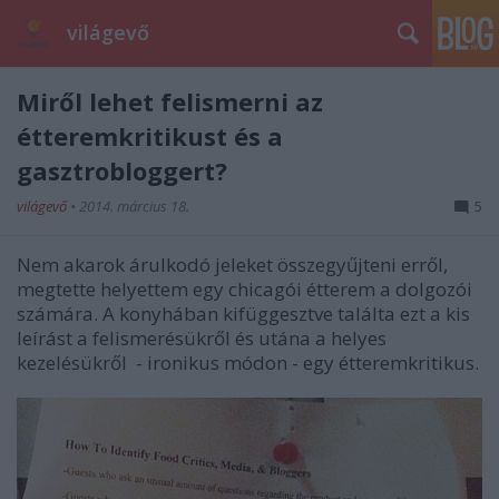
világevő
Miről lehet felismerni az
étteremkritikust és a
gasztrobloggert?
világevő
•
2014. március 18.
5
Nem akarok árulkodó jeleket összegyűjteni erről,
megtette helyettem egy chicagói étterem a dolgozói
számára. A konyhában kifüggesztve találta ezt a kis
leírást a felismerésükről és utána a helyes
kezelésükről - ironikus módon - egy étteremkritikus.