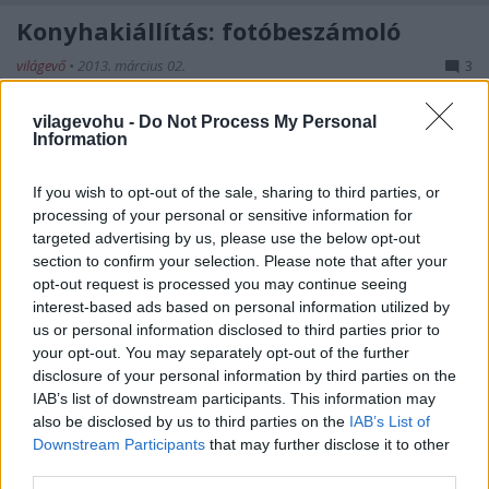
Konyhakiállítás: fotóbeszámoló
világevő
•
2013. március 02.
3
Az egész hétvége a konyhákról szól a Budapest
vilagevohu -
Do Not Process My Personal
Information
Sportarénában, a tegnapi nyitónapra ki is mentem
körülnézni, itt a beszámoló, ilyesmikre számíthat,
aki kilátogat, plusz a gasztroprogramok és
If you wish to opt-out of the sale, sharing to third parties, or
processing of your personal or sensitive information for
bemutatók, amik folyamatosan zajlanak, ma többek
targeted advertising by us, please use the below opt-out
közt Balatoni Brigitta…
section to confirm your selection. Please note that after your
opt-out request is processed you may continue seeing
Tényleg együnk úgy, mint egy
interest-based ads based on personal information utilized by
ősember? És mit is evett tényleg egy
us or personal information disclosed to third parties prior to
your opt-out. You may separately opt-out of the further
ősember?
disclosure of your personal information by third parties on the
IAB’s list of downstream participants. This information may
világevő
•
2013. március 01.
46
also be disclosed by us to third parties on the
IAB’s List of
Downstream Participants
that may further disclose it to other
Óriási divat (és üzlet) világszerte a plaeo-diéta, ami
third parties.
megoldást kínál a civilizációs betegségekre,