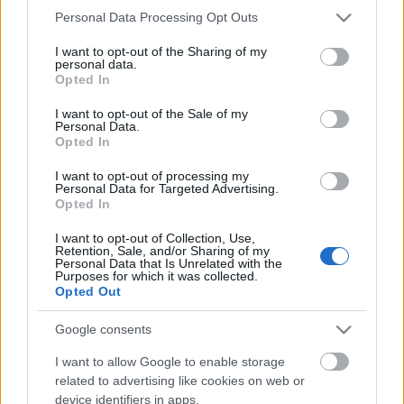
Please note that this website/app uses one or more Google
elhízásra és rengeteg egyéb problémára, mindössze
Personal Data Processing Opt Outs
services and may gather and store information including but
azt követeli meg a követőitől, hogy táplálkozzanak
not limited to your visit or usage behaviour. You may click to
I want to opt-out of the Sharing of my
úgy, mint egy ősember. De mennyire
personal data.
grant or deny consent to Google and its third-party tags to
megalapozottak a…
Opted In
use your data for below specified purposes in below Google
consent section.
I want to opt-out of the Sale of my
Izgalmas gasztroprogram a
Personal Data.
Opted In
hétvégére
I want to opt-out of processing my
világevő
•
2013. március 01.
1
Personal Data for Targeted Advertising.
Opted In
Ezekben a percekben kezdődött el, és egészen
I want to opt-out of Collection, Use,
vasárnap késő délutánig tart a Budapest
Retention, Sale, and/or Sharing of my
Personal Data that Is Unrelated with the
Sportarénában a Konyhakiállítás, ahol egyrészt
Purposes for which it was collected.
nagyon alaposan körül lehet nézni konyhabútorok
Opted Out
és konyhai eszközök, gépek témában, másrészt
vannak izgalmas programok, bemutatók…
Google consents
I want to allow Google to enable storage
related to advertising like cookies on web or
device identifiers in apps.