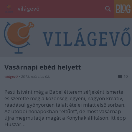
világevő
Vasárnapi ebéd helyett
világevő
•
2013. március 02.
10
Pesti Istvánt még a Babel étterem séfjeként ismerte
és szerette meg a közönség, egyéni, nagyon kreatív,
ráadásul gyönyörűen tálalt ételei miatt első sorban.
Az utóbbi hónapokban "eltűnt", de most vasárnap
újra megmutatja magát a Konyhakiállításon. Itt épp
Huszár…