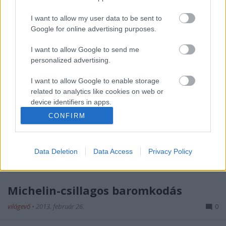
I want to allow my user data to be sent to
Google for online advertising purposes.
I want to allow Google to send me
personalized advertising.
I want to allow Google to enable storage
related to analytics like cookies on web or
device identifiers in apps.
CONFIRM
I want to allow Google to enable storage
related to functionality of the website or app.
Data Deletion
Data Access
Privacy Policy
I want to allow Google to enable storage
related to personalization.
I want to allow Google to enable storage
Michelin-csillagos baromkodás
related to security, including authentication
világevő
•
2013. február 26.
0
functionality and fraud prevention, and other
user protection.