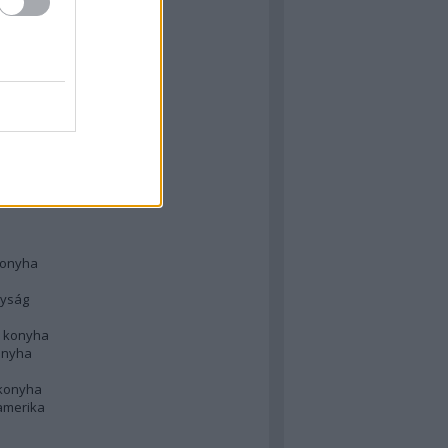
 konyha
l
 konyha
d konyha
ong
konyha
konyha
nyság
n konyha
onyha
 konyha
amerika