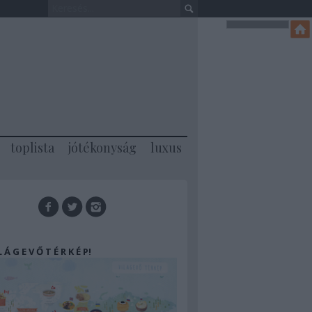
toplista
jótékonyság
luxus
 L Á G E V Ő T É R K É P!