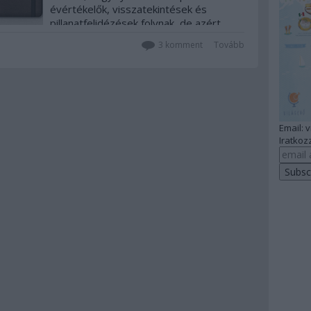
évértékelők, visszatekintések és
pillanatfelidézések folynak, de azért
hátha van, akinek érdekes. Nekem
3
komment
Tovább
biztos, főleg, mert ilyenkor rájövök,
hogy mennyi izgalmas gasztrokalandom
volt, amit még meg se írtam! [2014-ben
rendszeresen fogok sorsolni…
Email: 
Iratkozz