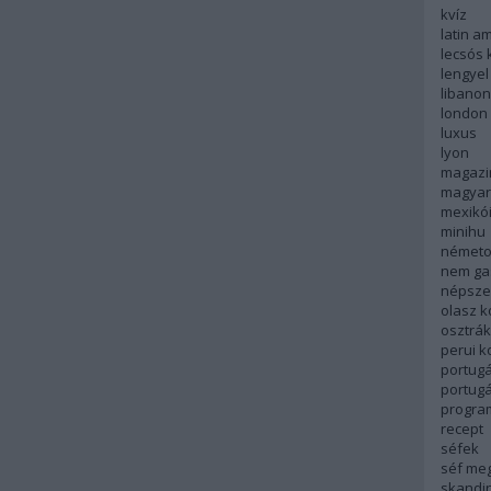
kvíz
latin a
lecsós 
lengyel
libanon
london
luxus
lyon
magazi
magyar
mexikó
minihu
németo
nem ga
népsze
olasz 
osztrá
perui 
portugá
portug
progra
recept
séfek
séf me
skandi