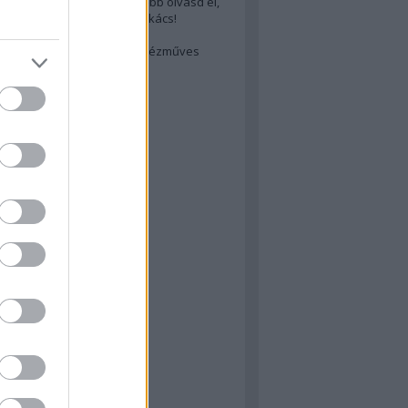
cs akarsz lenni? Akkor előbb olvasd el,
ondol erről egy magyar szakács!
életes steak titka
est rejtett kincsei: orosz kézműves
ászat
atok
 konyha
a
konyha
konyha
m
dor
 dor
nyha
rika