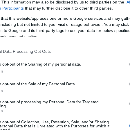
. This information may also be disclosed by us to third parties on the
IA
Participants
that may further disclose it to other third parties.
 that this website/app uses one or more Google services and may gath
including but not limited to your visit or usage behaviour. You may click 
 to Google and its third-party tags to use your data for below specifi
ogle consent section.
l Data Processing Opt Outs
o opt-out of the Sharing of my personal data.
In
o opt-out of the Sale of my Personal Data.
In
to opt-out of processing my Personal Data for Targeted
TOP
ing.
In
Annyi
magya
o opt-out of Collection, Use, Retention, Sale, and/or Sharing
A 10
ersonal Data that Is Unrelated with the Purposes for which it
lected.