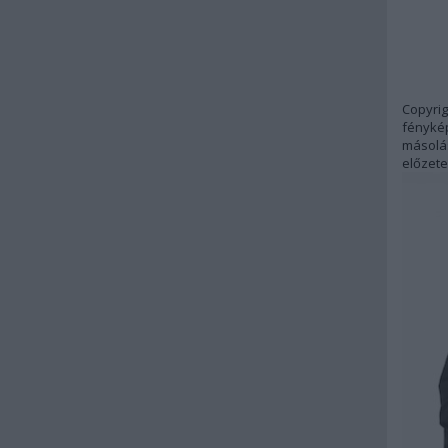
Copyrig
fénykép
másolás
előzete