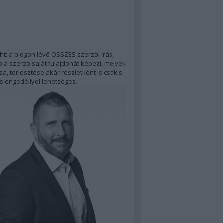
ht: a blogon lévő ÖSSZES szerzői írás,
 a szerző saját tulajdonát képezi, melyek
a, terjesztése akár részletként is csakis
s engedéllyel lehetséges.