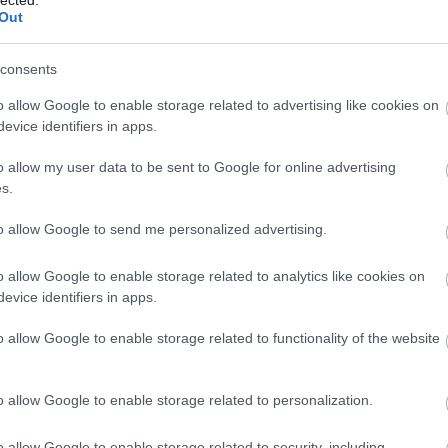
Szaká
Out
mit g
A tök
Budap
consents
cukr
o allow Google to enable storage related to advertising like cookies on
evice identifiers in apps.
Rov
o allow my user data to be sent to Google for online advertising
afrikai
s.
ausztri
ázsia
ázsiai 
to allow Google to send me personalized advertising.
baszk 
bejrút
o allow Google to enable storage related to analytics like cookies on
belgiu
berlin
evice identifiers in apps.
bizarr
bocuse
o allow Google to enable storage related to functionality of the website
bocuse
brit ko
cukiság
o allow Google to enable storage related to personalization.
dél ame
ego
English
o allow Google to enable storage related to security, including