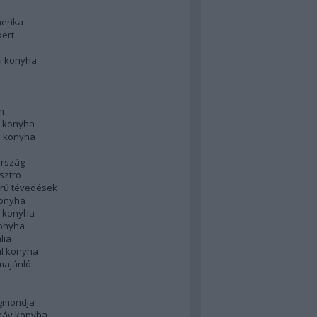
merika
kert
i konyha
n
 konyha
i konyha
rszág
sztro
rű tévedések
konyha
k konyha
konyha
lia
ál konyha
majánló
gmondja
náv konyha