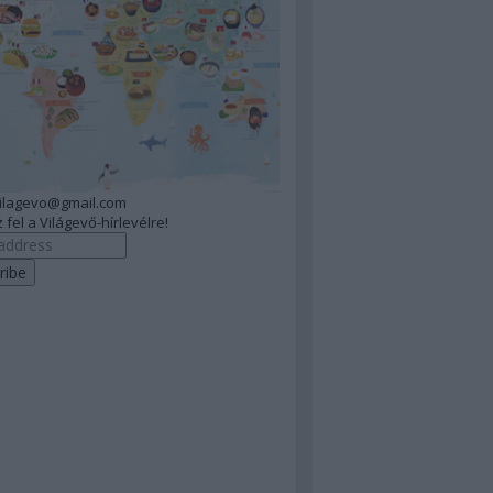
vilagevo@gmail.com
 fel a Világevő-hírlevélre!