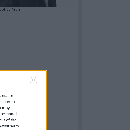
dőháti Áron
sonal or
ection to
ou may
 personal
out of the
 downstream