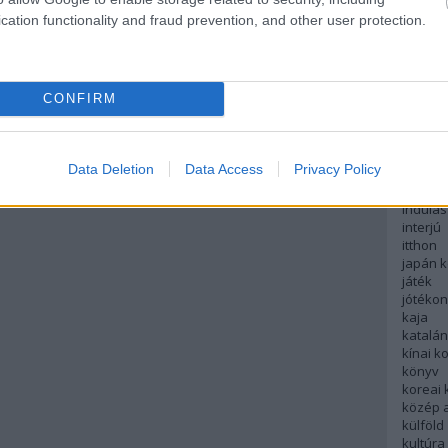
english
cation functionality and fraud prevention, and other user protection.
északi
európa
fesztivá
francia
CONFIRM
futás
hanoi
hollan
hong k
Data Deletion
Data Access
Privacy Policy
hotel
indiai 
indulás
interjú
itthon
japán 
játék
jótéko
kaja
katalá
kínai k
könyv
koreai
közép 
külföld
kultúra