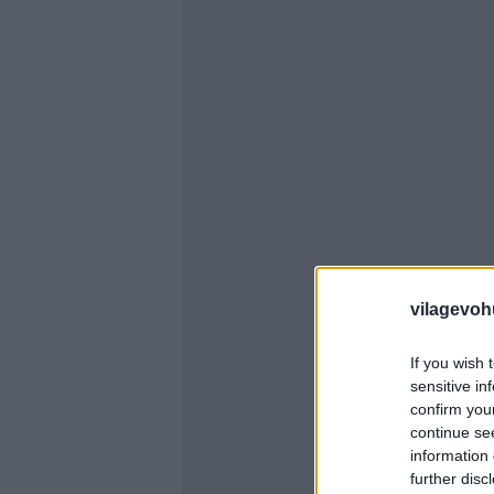
vilagevoh
If you wish 
sensitive in
confirm you
continue se
information 
further disc