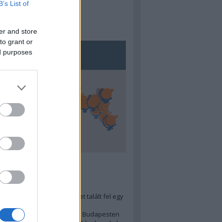
B’s List of
er and store
to grant or
ed purposes
5
ra menő Budapest-térképet talált fel egy
r tervező, hogy...
 legjobb (elérhető árú) ebéd Budapesten