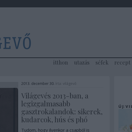
itthon
utazás
séfek
recept
2013. december 30.
írta:
világevő
Világevés 2013-ban, a
legizgalmasabb
Ú J: V I
gasztrokalandok: sikerek,
kudarcok, hús és phó
Tudom, hogy ilyenkor a csapból is