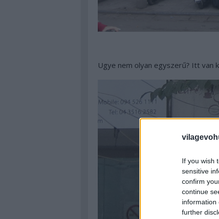
Ugye nem olyan egyszerű? Itt van ki
vilagevoh
If you wish 
sensitive in
confirm you
continue se
information 
further disc