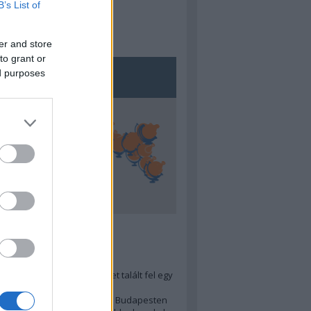
B’s List of
er and store
to grant or
ed purposes
5
ra menő Budapest-térképet talált fel egy
r tervező, hogy...
 legjobb (elérhető árú) ebéd Budapesten