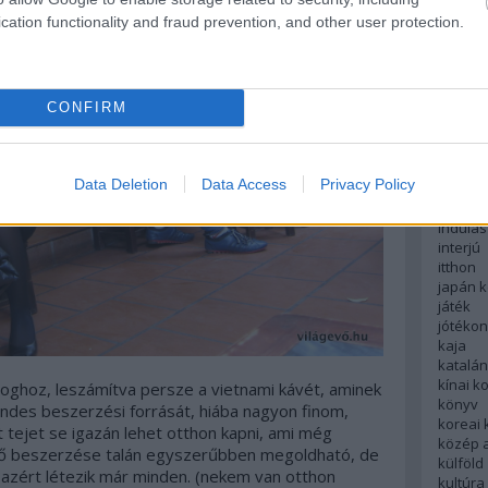
English
cation functionality and fraud prevention, and other user protection.
északi
európa
fesztivá
francia
CONFIRM
futás
hanoi
hollan
hong k
Data Deletion
Data Access
Privacy Policy
hotel
indiai 
indulás
interjú
itthon
japán 
játék
jótéko
kaja
katalá
kínai k
oghoz, leszámítva persze a vietnami kávét, aminek
könyv
des beszerzési forrását, hiába nagyon finom,
koreai
 tejet se igazán lehet otthon kapni, ami még
közép 
rő beszerzése talán egyszerűbben megoldható, de
külföld
 azért létezik már minden. (nekem van otthon
kultúra