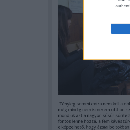
authenti
Tényleg semmi extra nem kell a dol
még mindig nem ismerem otthon ren
mondjuk azt a nagyon sűsűr sűrített
fontos lenne hozzá, a fém kávészű
elképzelhető, hogy ázsiai boltokban