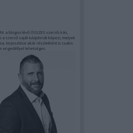
ht: a blogon lévő ÖSSZES szerzői írás,
 a szerző saját tulajdonát képezi, melyek
a, terjesztése akár részletként is csakis
s engedéllyel lehetséges.