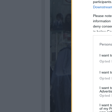
participants
Downstream 
Please note
information 
deny consent
in below Go
Persona
I want t
Opted 
I want t
Opted 
I want 
Advertis
Opted 
I want t
of my P
was col