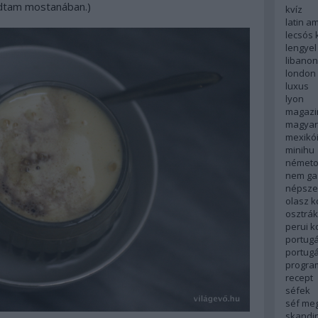
dtam mostanában.)
kvíz
latin a
lecsós 
lengyel
libanon
london
luxus
lyon
magazi
magyar
mexikó
minihu
németo
nem ga
népsze
olasz 
osztrá
perui 
portugá
portug
progra
recept
séfek
séf me
skandi