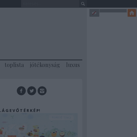
toplista
jótékonyság
luxus
 L Á G E V Ő T É R K É P!