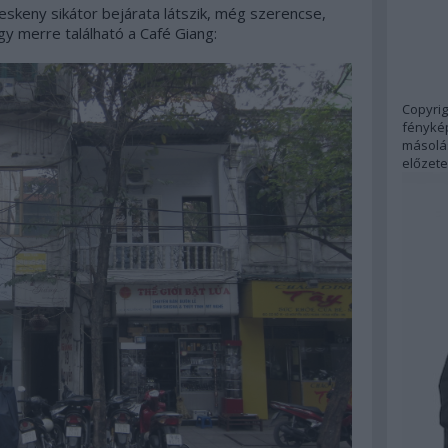
skeny sikátor bejárata látszik, még szerencse,
ogy merre található a Café Giang:
Copyrig
fénykép
másolás
előzete