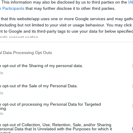
. This information may also be disclosed by us to third parties on the
IA
Participants
that may further disclose it to other third parties.
 that this website/app uses one or more Google services and may gath
including but not limited to your visit or usage behaviour. You may click 
 to Google and its third-party tags to use your data for below specifi
ogle consent section.
l Data Processing Opt Outs
o opt-out of the Sharing of my personal data.
In
o opt-out of the Sale of my Personal Data.
In
to opt-out of processing my Personal Data for Targeted
TOP
ing.
In
Annyi
magya
o opt-out of Collection, Use, Retention, Sale, and/or Sharing
A 10
ersonal Data that Is Unrelated with the Purposes for which it
lected.