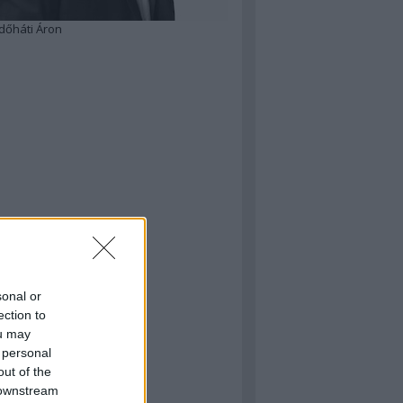
dőháti Áron
sonal or
ection to
ou may
 personal
out of the
 downstream