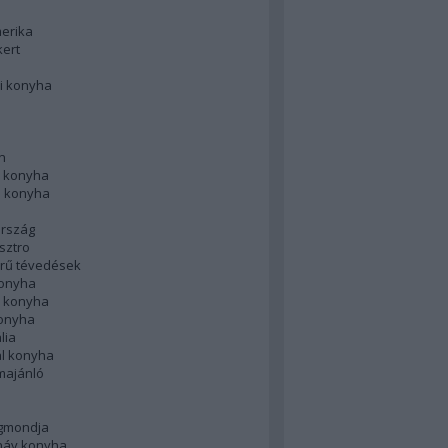
merika
kert
i konyha
n
 konyha
i konyha
rszág
sztro
rű tévedések
konyha
k konyha
konyha
lia
ál konyha
majánló
gmondja
náv konyha