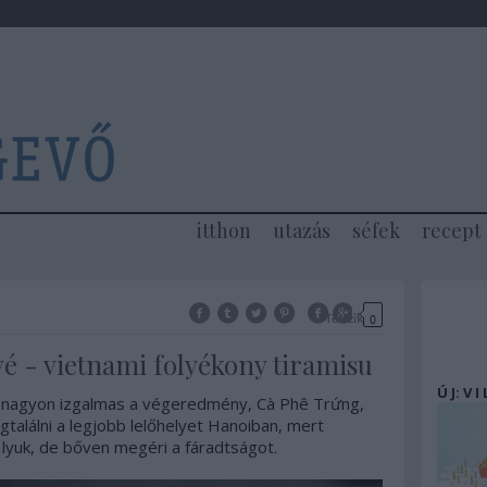
itthon
utazás
séfek
recept
Tetszik
0
ávé - vietnami folyékony tiramisu
Ú J: V I
 nagyon izgalmas a végeredmény, Cà Phê Trứng,
gtalálni a legjobb lelőhelyet Hanoiban, mert
 lyuk, de bőven megéri a fáradtságot.