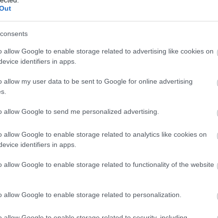
Szaká
Out
mit g
A tök
Budap
consents
cukr
o allow Google to enable storage related to advertising like cookies on
evice identifiers in apps.
Rov
o allow my user data to be sent to Google for online advertising
afrikai
s.
ausztri
ázsia
ázsiai 
to allow Google to send me personalized advertising.
ón/sikátorban kell haladni kb 20 métert, aztán egy
baszk 
ves tetőtérben találjuk magunkat, ami fentről
bejrút
n a szokásos, lilliputi székekkel és asztalokkal
o allow Google to enable storage related to analytics like cookies on
belgiu
berlin
evice identifiers in apps.
bizarr
bocuse
o allow Google to enable storage related to functionality of the website
bocuse
brit ko
cukiság
o allow Google to enable storage related to personalization.
dél ame
ego
english
o allow Google to enable storage related to security, including