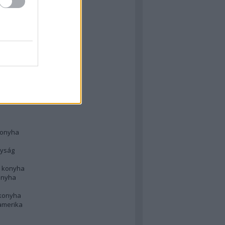
 konyha
l
 konyha
d konyha
ong
konyha
konyha
nyság
n konyha
onyha
 konyha
amerika