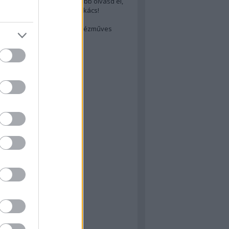
cs akarsz lenni? Akkor előbb olvasd el,
ondol erről egy magyar szakács!
életes steak titka
est rejtett kincsei: orosz kézműves
ászat
atok
 konyha
a
konyha
konyha
m
dor
 dor
nyha
rika