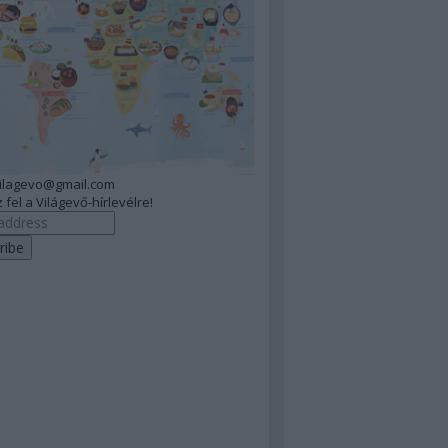
vilagevo@gmail.com
 fel a Világevő-hírlevélre!