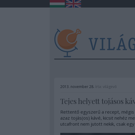
2013. november 28.
írta:
világevő
Tejes helyett tojásos k
Rettentő egyszerű a recept, mégis
azaz tojás(os) kávé, kicsit nehéz me
utcafront nem jutott nekik, csak egy