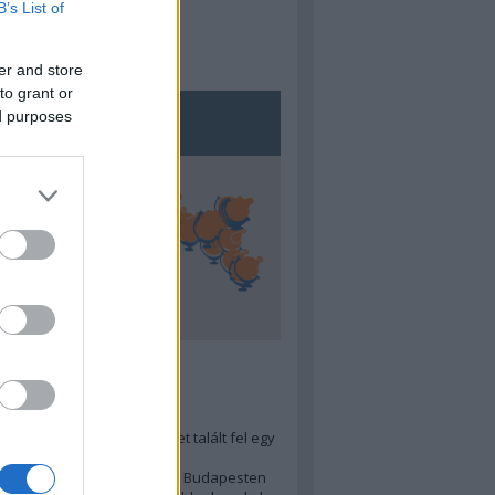
B’s List of
er and store
to grant or
ed purposes
5
ra menő Budapest-térképet talált fel egy
r tervező, hogy...
 legjobb (elérhető árú) ebéd Budapesten