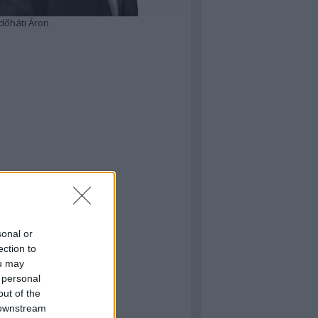
dőháti Áron
sonal or
ection to
ou may
 personal
out of the
 downstream