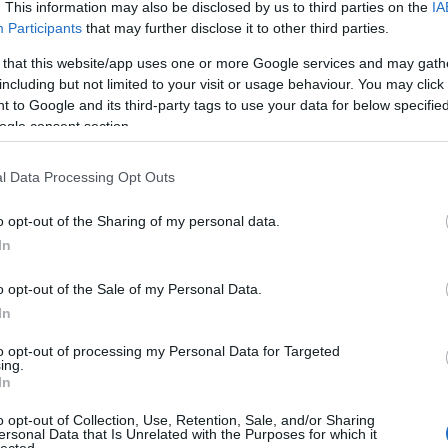
. This information may also be disclosed by us to third parties on the
IA
Participants
that may further disclose it to other third parties.
 that this website/app uses one or more Google services and may gath
including but not limited to your visit or usage behaviour. You may click 
 to Google and its third-party tags to use your data for below specifi
ogle consent section.
l Data Processing Opt Outs
o opt-out of the Sharing of my personal data.
In
o opt-out of the Sale of my Personal Data.
In
to opt-out of processing my Personal Data for Targeted
TOP
ing.
In
Annyi
magya
o opt-out of Collection, Use, Retention, Sale, and/or Sharing
A 10
ersonal Data that Is Unrelated with the Purposes for which it
lected.