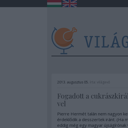
2013. augusztus 05.
írta:
világevő
Fogadott a cukrászkir
vel
Pierre Hermét talán nem nagyon kell
érdeklődik a desszertek iránt. (Ha 
eddig még egy magyar újságírónak v