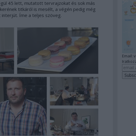
égül 45 lett, mutatott tervrajzokat és sok más
kerének titkáról is mesélt, a végén pedig még
interjút. Íme a teljes szöveg.
Email: 
Iratkozz