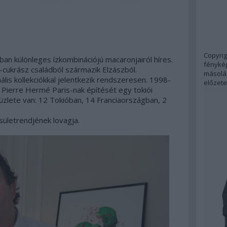
Copyrig
rban különleges ízkombinációjú macaronjairól híres.
fénykép
cukrász családból származik Elzászból.
másolás
is kollekciókkal jelentkezik rendszeresen. 1998-
előzete
 Pierre Hermé Paris-nak építését egy tokiói
üzlete van: 12 Tokióban, 14 Franciaországban, 2
sületrendjének lovagja.