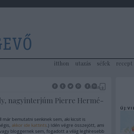
itthon
utazás
séfek
recept
Tetszik
0
ály, nagyinterjúm Pierre Hermé-
Ú J: V I
 már bemutatni senkinek sem, aki kicsit is
mégis,
akkor ide kattints
.) Idén végre összejött, ami
agy bloggernek sem, fogadott a világ leghíresebb