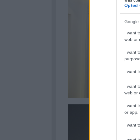
Opted 
Google 
I want t
web or d
I want t
purpose
I want 
I want t
web or d
I want t
or app.
I want t
I want t