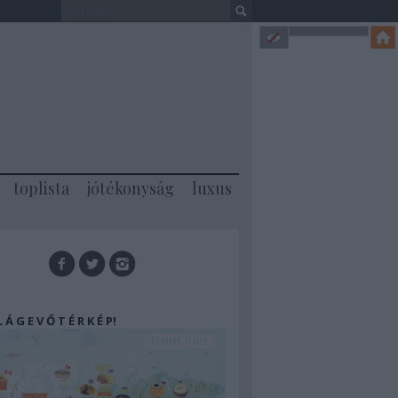
toplista
jótékonyság
luxus
 L Á G E V Ő T É R K É P!