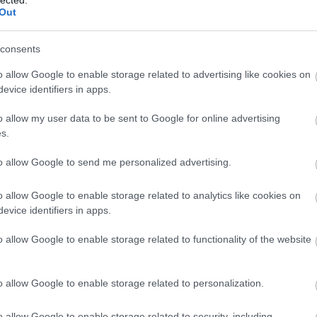
Szaká
Out
mit g
A tök
Budap
consents
cukr
o allow Google to enable storage related to advertising like cookies on
evice identifiers in apps.
Rov
o allow my user data to be sent to Google for online advertising
afrikai
s.
ausztri
ázsia
ázsiai 
to allow Google to send me personalized advertising.
baszk 
bejrút
o allow Google to enable storage related to analytics like cookies on
belgiu
berlin
evice identifiers in apps.
bizarr
bocuse
o allow Google to enable storage related to functionality of the website
bocuse
brit ko
cukiság
o allow Google to enable storage related to personalization.
dél ame
ego
english
o allow Google to enable storage related to security, including