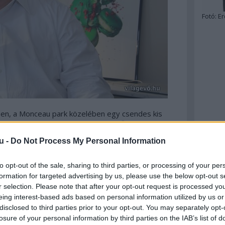
Fotó:
Er
ben, a Monceau park közelében egy csendes kis
ukrászat központi irodájának. Kívülről szinte semmi
ben készülnek a világ leghíresebb cukrászának
u -
Do Not Process My Personal Information
terveit, és itt, a ház legfelső szintjén található
 a gyakorlatban is a nagyfőnök által megálmodott
ukrászat Picassójához nyertünk bebocsátást. A
to opt-out of the sale, sharing to third parties, or processing of your per
ló kávé, amihez természetesen PH monogram
formation for targeted advertising by us, please use the below opt-out s
 előszobában közben komoly a sürgés-forgás:
r selection. Please note that after your opt-out request is processed y
k adják egymásnak a kilincset. Aztán végre nyílik
eing interest-based ads based on personal information utilized by us or
interjúra.
disclosed to third parties prior to your opt-out. You may separately opt-
losure of your personal information by third parties on the IAB’s list of