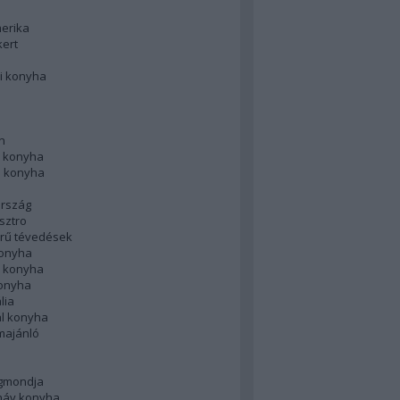
merika
kert
i konyha
n
 konyha
i konyha
rszág
sztro
rű tévedések
konyha
k konyha
konyha
lia
ál konyha
majánló
gmondja
náv konyha