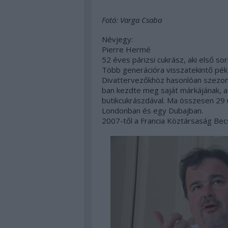
Fotó: Varga Csaba
Névjegy
:
Pierre Hermé
52 éves párizsi cukrász, aki első so
Több generációra visszatekintő pék-
Divattervezőkhöz hasonlóan szezonál
ban kezdte meg saját márkájának, a
butikcukrászdával. Ma összesen 29 
Londonban és egy Dubajban.
2007-től a Francia Köztársaság Bec