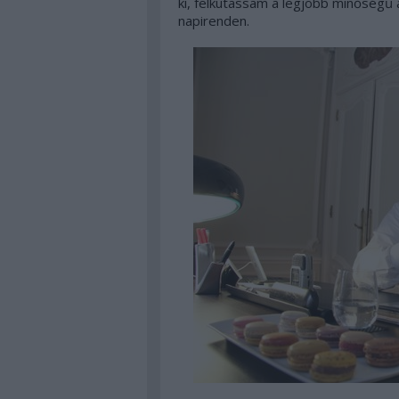
ki, felkutassam a legjobb minőségű 
napirenden.