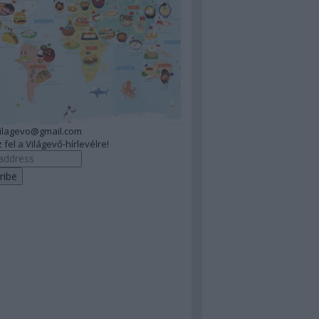
vilagevo@gmail.com
 fel a Világevő-hírlevélre!