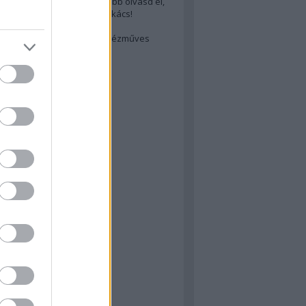
cs akarsz lenni? Akkor előbb olvasd el,
ondol erről egy magyar szakács!
életes steak titka
est rejtett kincsei: orosz kézműves
ászat
atok
 konyha
a
konyha
konyha
m
dor
 dor
nyha
rika