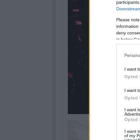
participants
Downstream 
Please note
information 
deny consent
in below Go
Persona
I want t
Opted 
I want t
Opted 
I want 
Advertis
Opted 
I want t
of my P
was col