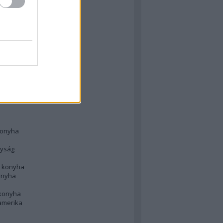
 konyha
l
 konyha
d konyha
ong
konyha
konyha
nyság
n konyha
onyha
 konyha
amerika