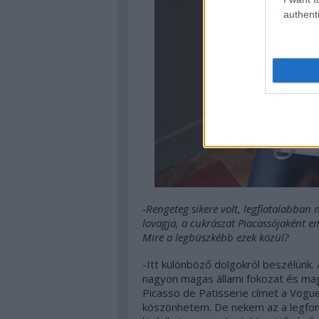
authenti
-Rengeteg sikere volt, legfiatalabban 
lovagja, a cukrászat Piacassójaként em
Mire a legbüszkébb ezek közül?
-Itt különböző dolgokról beszélünk.
nagyon magas állami fokozat és magá
Picasso de Patisserie címet a Vog
köszönhetem. De nekem az a legfonto