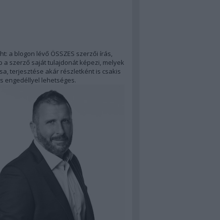
ht: a blogon lévő ÖSSZES szerzői írás,
 a szerző saját tulajdonát képezi, melyek
a, terjesztése akár részletként is csakis
s engedéllyel lehetséges.