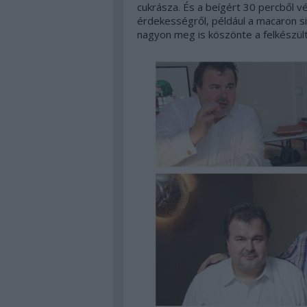
cukrásza. És a beígért 30 percből v
érdekességről, például a macaron si
nagyon meg is köszönte a felkészült 