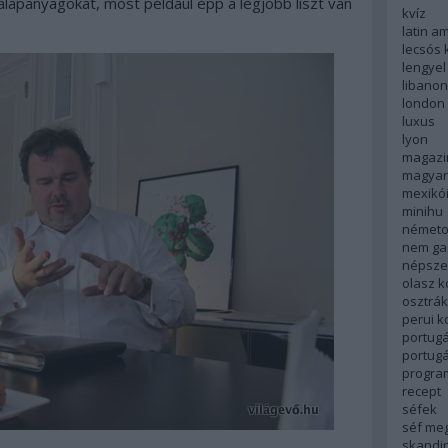
alapanyagokat, most például épp a legjobb liszt van
kvíz
latin a
lecsós 
lengyel
libanon
london
luxus
lyon
magazi
magyar
mexikó
minihu
németo
nem ga
népsze
olasz 
osztrá
perui 
portugá
portug
progra
recept
séfek
séf me
skandi