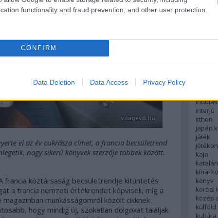
English
cation functionality and fraud prevention, and other user protection.
északi
európa
fesztivá
francia
CONFIRM
futás
hanoi
hollan
hong k
Data Deletion
Data Access
Privacy Policy
hotel
indiai 
indulás
interjú
itthon
japán 
játék
nyerte el az év cukrásza címet, a francia becsületrend
jótéko
legetik, nagy sikerű könyvek szerzője többek között.
kaja
katalá
kínai k
 A francia köztársaság becsületrendje kitüntetés
könyv
koreai
t a francia nemzeti értékrendet képviseli, míg a
közép 
ue magazinban munkásságomról közölt cikknek
külföld
sabb, hogy mindig új, szokatlan dolgokat találjak
kultúra