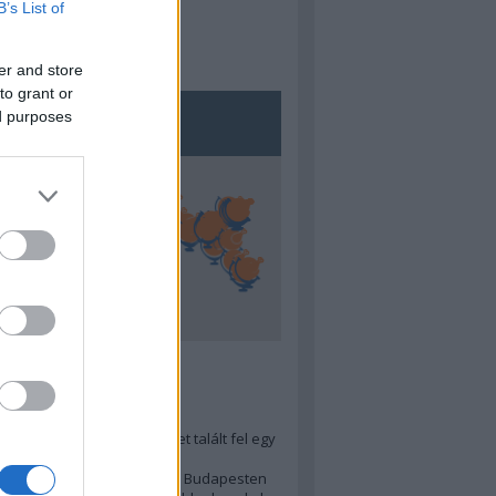
B’s List of
er and store
to grant or
ed purposes
5
ra menő Budapest-térképet talált fel egy
r tervező, hogy...
 legjobb (elérhető árú) ebéd Budapesten