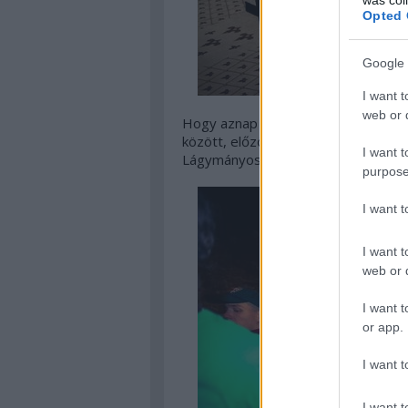
Opted 
Google 
I want t
web or d
Hogy aznap este végig szívszaggató
között, előző este végigfutottam B
I want t
Lágymányosiig sok más lelkes futóva
purpose
I want 
I want t
web or d
I want t
or app.
I want t
I want t