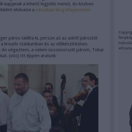
ők kapjanak a lehető legjobb menüt, és közben
bként elolvasni a
városban blog kifejezetten
Copyrig
fénykép
er páros találta ki, persze az az adott párostól
másolás
 a kreatív stádiumban és az előkészítésben.
előzete
 én végeztem, a velem összesorsolt párom, Tobai
at. (vicc) Itt éppen aratunk: