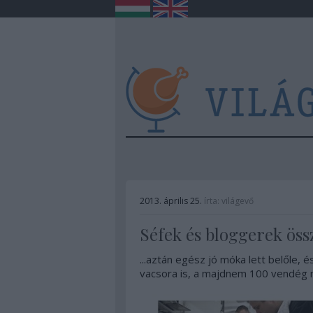
2013. április 25.
írta:
világevő
Séfek és bloggerek össz
...aztán egész jó móka lett belőle,
vacsora is, a majdnem 100 vendég 