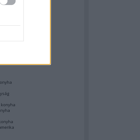
 konyha
l
 konyha
d konyha
ong
konyha
konyha
nyság
n konyha
onyha
 konyha
amerika