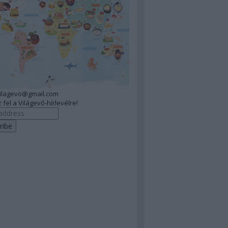
vilagevo@gmail.com
 fel a Világevő-hírlevélre!