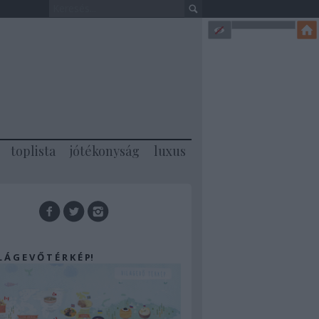
toplista
jótékonyság
luxus
 L Á G E V Ő T É R K É P!