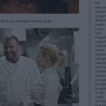
kvíz
latin a
lecsós 
lengyel
libanon
ll össze a konyhai munka. Ja de.
london
luxus
lyon
magazi
magyar
mexikó
minihu
németo
nem ga
népsze
olasz 
osztrá
perui 
portugá
portug
progra
recept
séfek
séf me
skandi