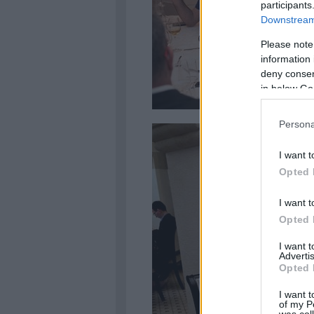
participants
Downstream 
Please note
information 
deny consent
in below Go
Persona
I want t
Opted 
I want t
Opted 
I want 
Advertis
Opted 
I want t
of my P
was col