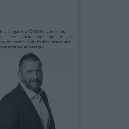
ht: a blogon lévő ÖSSZES szerzői írás,
 a szerző saját tulajdonát képezi, melyek
a, terjesztése akár részletként is csakis
s engedéllyel lehetséges.