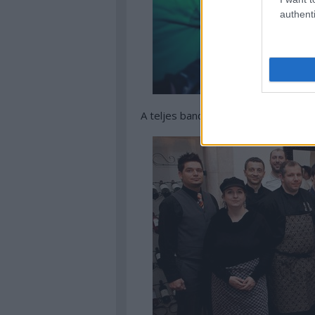
authenti
A teljes banda így állt össze, nyom