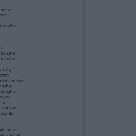
merika
kert
i konyha
n
 konyha
i konyha
rszág
sztro
rű tévedések
konyha
k konyha
konyha
lia
ál konyha
majánló
gmondja
náv konyha