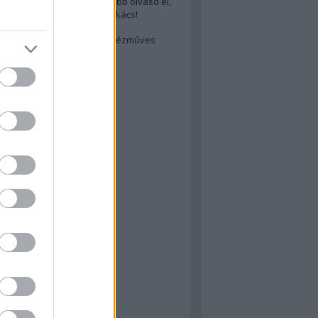
cs akarsz lenni? Akkor előbb olvasd el,
ondol erről egy magyar szakács!
életes steak titka
est rejtett kincsei: orosz kézműves
ászat
atok
 konyha
a
konyha
konyha
m
dor
 dor
nyha
rika