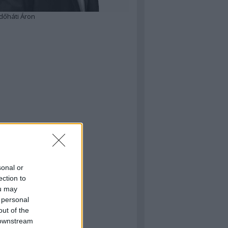
dőháti Áron
sonal or
ection to
ou may
 personal
out of the
 downstream