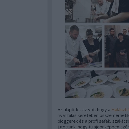
Az alapötlet az vot, hogy a
Halászb
rivalizálás keretében összemérheti
bloggerek és a profi séfek, szakács
jutottunk, hogy tulajdonképpen azér