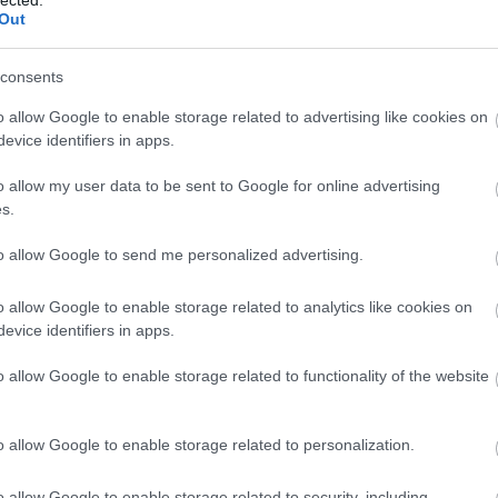
Szaká
Out
mit g
A tök
Budap
consents
cukr
o allow Google to enable storage related to advertising like cookies on
evice identifiers in apps.
Rov
an tudjak sántikálni a konyhában és a vendégek
udapest összes hídján a Megyeritől a
o allow my user data to be sent to Google for online advertising
afrikai
l együtt:
s.
ausztri
ázsia
ázsiai 
to allow Google to send me personalized advertising.
baszk 
bejrút
o allow Google to enable storage related to analytics like cookies on
belgiu
berlin
evice identifiers in apps.
bizarr
bocuse
o allow Google to enable storage related to functionality of the website
bocuse
brit ko
cukiság
o allow Google to enable storage related to personalization.
dél ame
ego
english
o allow Google to enable storage related to security, including