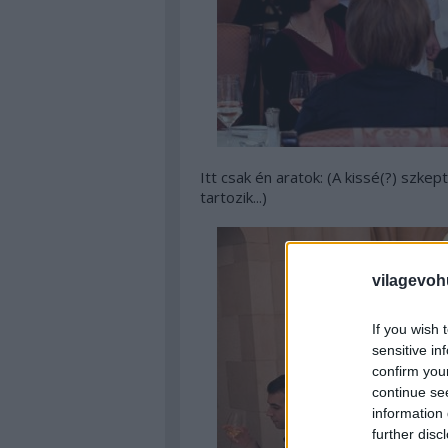
Itt csak én aratok: (
A kissé(?) szkept
tartozik...
)
vilagevoh
If you wish 
sensitive in
confirm you
continue se
information 
further disc