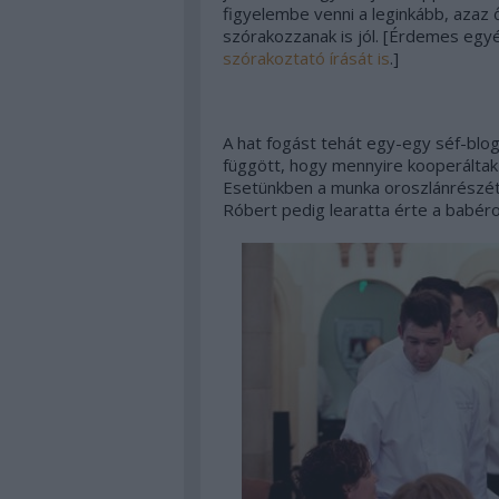
figyelembe venni a leginkább, azaz 
szórakozzanak is jól. [Érdemes egyé
szórakoztató írását is
.]
A hat fogást tehát egy-egy séf-blogg
függött, hogy mennyire kooperáltak
Esetünkben a munka oroszlánrészét
Róbert pedig learatta érte a babérok