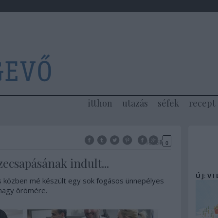
itthon
utazás
séfek
recept
Tetszik
0
ecsapásának indult...
Ú J: V I
 és közben mé készült egy sok fogásos ünnepélyes
nagy örömére.