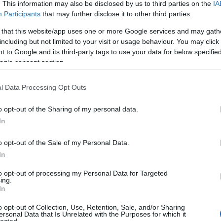
. This information may also be disclosed by us to third parties on the
IA
Participants
that may further disclose it to other third parties.
 that this website/app uses one or more Google services and may gath
including but not limited to your visit or usage behaviour. You may click 
 to Google and its third-party tags to use your data for below specifi
ogle consent section.
l Data Processing Opt Outs
o opt-out of the Sharing of my personal data.
In
o opt-out of the Sale of my Personal Data.
In
to opt-out of processing my Personal Data for Targeted
TOP
ing.
In
Annyi
magya
o opt-out of Collection, Use, Retention, Sale, and/or Sharing
A 10
ersonal Data that Is Unrelated with the Purposes for which it
lected.