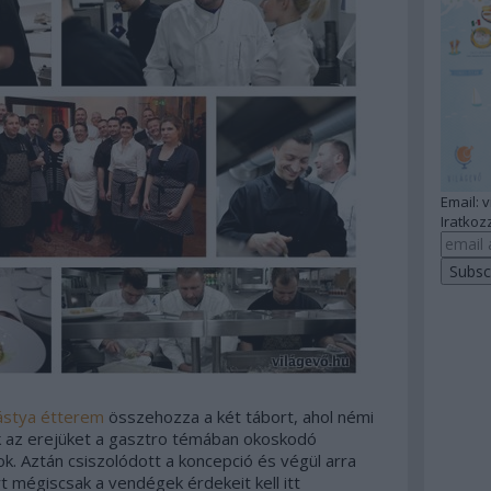
Email: 
Iratkozz
ástya étterem
összehozza a két tábort, ahol némi
k az erejüket a gasztro témában okoskodó
ok. Aztán csiszolódott a koncepció és végül arra
t mégiscsak a vendégek érdekeit kell itt