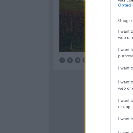
Opted 
Google 
I want t
web or d
I want t
purpose
Tetszik
0
I want 
I want t
web or d
I want t
or app.
I want t
I want t