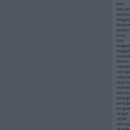
kvíz
latin a
lecsós 
lengyel
libanon
london
luxus
lyon
magazi
magyar
mexikó
minihu
németo
nem ga
népsze
olasz 
osztrá
perui 
portugá
portug
progra
recept
séfek
séf me
skandi