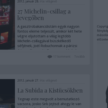
2012. január 28.
írta:
világevő
27 Michelin-csillag a
levegőben
A gasztrobakancslistám egyik nagyon
Copyrig
fénykép
fontos eleme teljesült, amikor két hete
másolás
végre eljutottam a világ legtöbb
előzete
Michelin-csillagjával büszkélkedő
séfjének, Joël Robuchonnak a párizsi
éttermébe az Air France meghívására.
Az apropót az szolgáltatta, hogy a
17
komment
Tovább
csillaggyűjtés mellett…
2012. január 27.
írta:
világevő
La Subida a Kistücsökben
Tegnap este megvolt a bemutatkozó
vacsora, Josko Sirk (ejtsd: ahogy le van