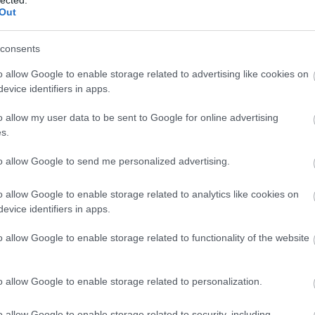
Szaká
Friuli legjobbja
Out
mit g
A tök
Van Olaszországnak egy Friuli (-Venezia-
Budap
Giulia) nevű tartománya is, bevallom
consents
cukr
őszintén, én se nagyon tudtam róla
o allow Google to enable storage related to advertising like cookies on
mielőtt célzatosan odamentem volna. A
evice identifiers in apps.
Rov
legtöbben csak arra használjuk, hogy
átjussunk rajta autóval, útban a
o allow my user data to be sent to Google for online advertising
nyugatabbra vagy délebbre fekvő
afrikai
s.
ausztri
részek felé. Nincs kiváló…
6
komment
Tovább
ázsia
ázsiai 
to allow Google to send me personalized advertising.
baszk 
bejrút
o allow Google to enable storage related to analytics like cookies on
belgiu
berlin
evice identifiers in apps.
bizarr
bocuse
o allow Google to enable storage related to functionality of the website
bocuse
brit ko
cukiság
o allow Google to enable storage related to personalization.
dél ame
ego
English
o allow Google to enable storage related to security, including