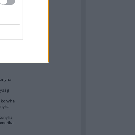
 konyha
l
 konyha
d konyha
ong
konyha
konyha
nyság
n konyha
onyha
 konyha
amerika