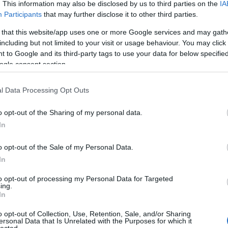
. This information may also be disclosed by us to third parties on the
IA
(azaz fél pohár)…
Participants
that may further disclose it to other third parties.
 that this website/app uses one or more Google services and may gath
including but not limited to your visit or usage behaviour. You may click 
2012. január 24.
írta:
világevő
 to Google and its third-party tags to use your data for below specifi
ogle consent section.
Találós kérdés: ez mi
lehet?
l Data Processing Opt Outs
A múltkori találós kérdés megfejtése
lent, hogy még találgathasson, aki
o opt-out of the Sharing of my personal data.
szeretne.És itt az új feladvány:Ez volt a
In
múltkor:Tintahalburger tintás buciban.
Egyébként a milánói egy Michelin-
o opt-out of the Sale of my Personal Data.
csillagos Alice nevű éttermeben ettem.
In
13
komment
Tovább
to opt-out of processing my Personal Data for Targeted
TOP
ing.
In
Annyi
magya
o opt-out of Collection, Use, Retention, Sale, and/or Sharing
2012. január 23.
írta:
világevő
A 10
ersonal Data that Is Unrelated with the Purposes for which it
lected.