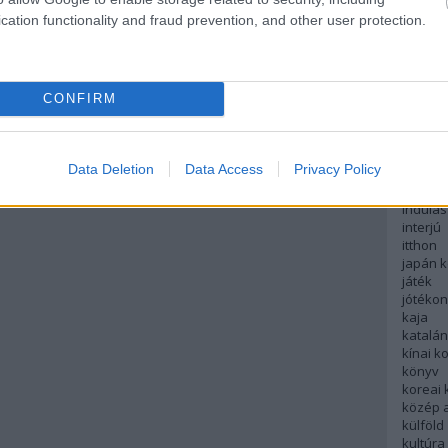
english
cation functionality and fraud prevention, and other user protection.
északi
európa
fesztivá
francia
CONFIRM
futás
hanoi
hollan
hong k
Data Deletion
Data Access
Privacy Policy
hotel
indiai 
indulás
interjú
itthon
japán 
játék
jótéko
kaja
katalá
kínai k
könyv
koreai
közép 
külföld
kultúra