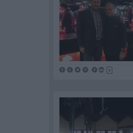
Tetszik
0