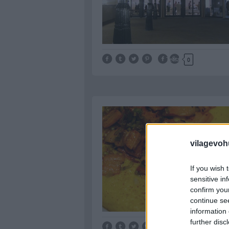
Tetszik
0
vilagevoh
If you wish 
sensitive in
confirm you
continue se
information 
further disc
Tetszik
0