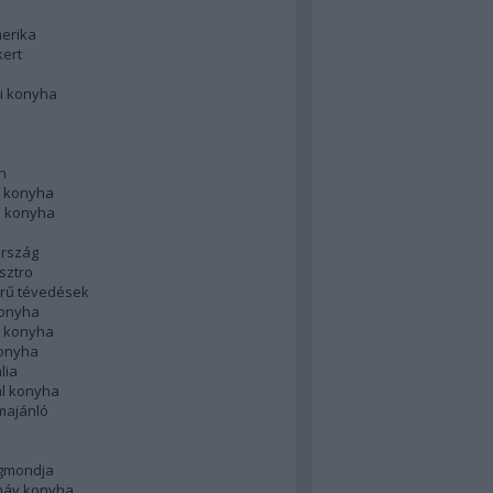
merika
kert
i konyha
n
 konyha
i konyha
rszág
sztro
rű tévedések
konyha
k konyha
konyha
lia
ál konyha
majánló
gmondja
náv konyha