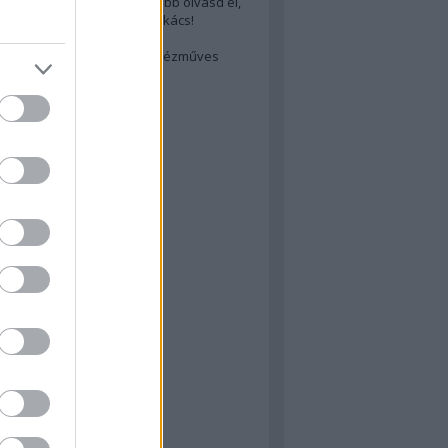
cs akarsz lenni? Akkor előbb olvasd el,
ondol erről egy magyar szakács!
életes steak titka
est rejtett kincsei: orosz kézműves
ászat
atok
 konyha
a
konyha
konyha
m
dor
 dor
nyha
rika