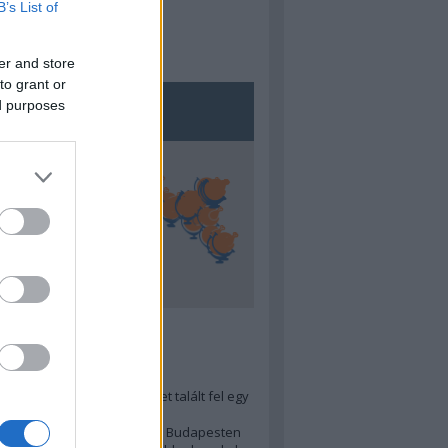
B’s List of
er and store
to grant or
ed purposes
5
ra menő Budapest-térképet talált fel egy
r tervező, hogy...
 legjobb (elérhető árú) ebéd Budapesten