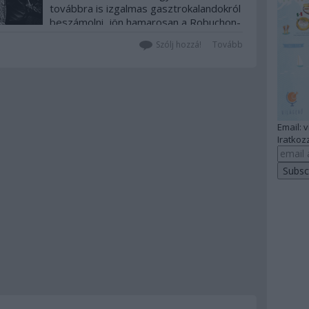
továbbra is izgalmas gasztrokalandokról
beszámolni, jön hamarosan a Robuchon-
interjú, az amsterdami és milánói…
Szólj hozzá!
Tovább
Email: 
Iratkozz