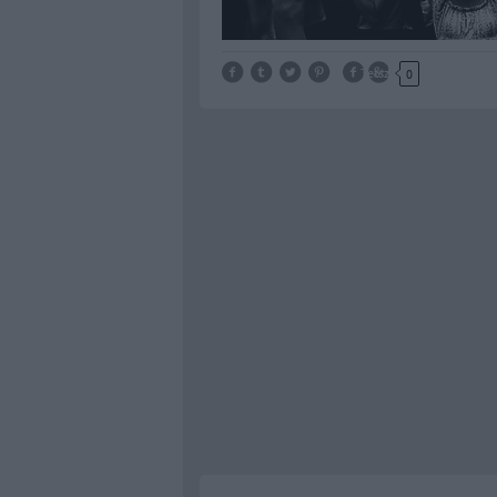
Tetszik
0