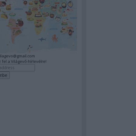
vilagevo@gmail.com
 fel a Világevő-hírlevélre!