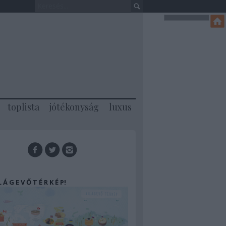
toplista
jótékonyság
luxus
 L Á G E V Ő T É R K É P!