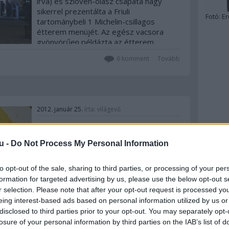
írva) és szlovén-olasz csapata nagy
sikerrel prezentálta a Friuli
Fotó:
Er
tartománybeli 1 Michelin-csillagos
étterem menüjét. Az egész vacsora
gyönyörűen példázta az étterem
filozófiáját, ahol az egyszerűség és…
6
komment
Tovább
2012. január 25.
írta:
világevő
Nagyon gyors, ízletes és
olcsó vacsora
u -
Do Not Process My Personal Information
Krémes polenta (vagy puliszka)
to opt-out of the sale, sharing to third parties, or processing of your per
császárhússal Nem merem receptnek
formation for targeted advertising by us, please use the below opt-out s
hívni, mert annyira egyszerű és semmi
r selection. Please note that after your opt-out request is processed y
eredeti nincs benne szerintem, de azért
eing interest-based ads based on personal information utilized by us or
ideírom a receptet is, hátha valaki
disclosed to third parties prior to your opt-out. You may separately opt-
megkívánja és megcsinálná, de nem
losure of your personal information by third parties on the IAB’s list of
tudja hogy kell.Egy személyre kb 1 dl
7
komment
Tovább