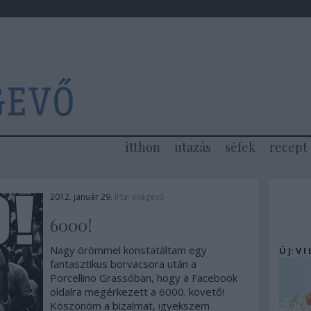
itthon
utazás
séfek
recept
2012. január 29.
írta:
világevő
6000!
Nagy örömmel konstatáltam egy
Ú J: V I
fantasztikus borvacsora után a
Porcellino Grassóban, hogy a Facebook
oldalra megérkezett a 6000. követő!
Köszönöm a bizalmat, igyekszem