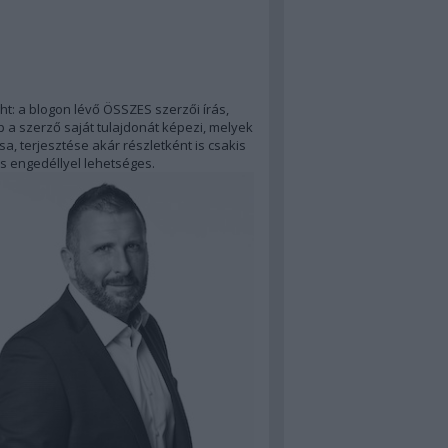
ht: a blogon lévő ÖSSZES szerzői írás,
 a szerző saját tulajdonát képezi, melyek
a, terjesztése akár részletként is csakis
s engedéllyel lehetséges.