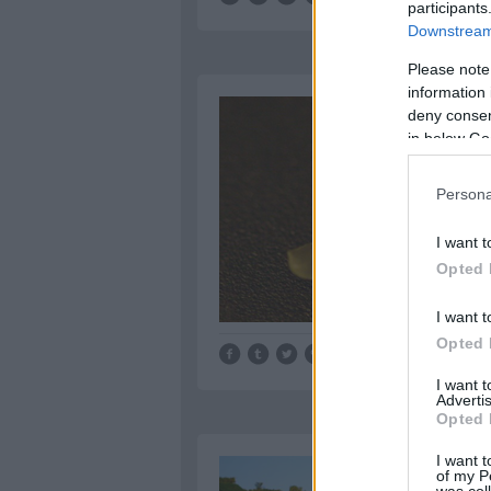
participants
Downstream 
Please note
information 
deny consent
in below Go
Persona
I want t
Opted 
I want t
Opted 
Tetszik
0
I want 
Advertis
Opted 
I want t
of my P
was col