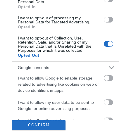
Personal Data.
tavalyi végső választás előtt, de a mai ebédem olyan
Opted In
komoly volt, és a séf (és a cukrász) eddigi karrierje
együtt garancia arra, hogy a minőséggel nem lehet
I want to opt-out of processing my
Personal Data for Targeted Advertising.
probléma a…
Opted In
I want to opt-out of Collection, Use,
Retention, Sale, and/or Sharing of my
Personal Data that Is Unrelated with the
Purposes for which it was collected.
Opted Out
Google consents
I want to allow Google to enable storage
related to advertising like cookies on web or
device identifiers in apps.
I want to allow my user data to be sent to
Google for online advertising purposes.
I want to allow Google to send me
CONFIRM
personalized advertising.
Homokevés az oázisban