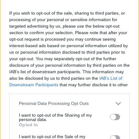
lehetőséget az olvasóimnak is, hogy…
If you wish to opt-out of the sale, sharing to third parties, or
Exkluzív konyhai kalandok a Costes-
processing of your personal or sensitive information for
ben a sok kicsi keretében!
targeted advertising by us, please use the below opt-out
section to confirm your selection. Please note that after your
világevő
•
2012. november 30.
3
opt-out request is processed you may continue seeing
interest-based ads based on personal information utilized by
us or personal information disclosed to third parties prior to
Tavaly szerencsére nagyon népszerű volt a Costes
your opt-out. You may separately opt-out of the further
étteremmel közös Világevő felajánlás, így nem
disclosure of your personal information by third parties on the
szeretnénk változtatni a győztes csapaton, idén is
IAB’s list of downstream participants. This information may
hasonlóan exkluzív izgalmakat kínálunk fel együtt
also be disclosed by us to third parties on the
IAB’s List of
jótékonysági célra.A tavalyi győztesekkel együtt
Downstream Participants
that may further disclose it to other
főztünk, volt konyhai…
third parties.
Please note that this website/app uses one or more Google
A város legjobb ebédje?
Personal Data Processing Opt Outs
services and may gather and store information including but
világevő
•
2012. november 28.
43
not limited to your visit or usage behaviour. You may click to
I want to opt-out of the Sharing of my
personal data.
grant or deny consent to Google and its third-party tags to
Opted In
use your data for below specified purposes in below Google
Kell a végére az a kérdőjel, mert ezúttal nem volt
consent section.
I want to opt-out of the Sale of my
időm olyan átfogó kutatásokat folytatni, mint a