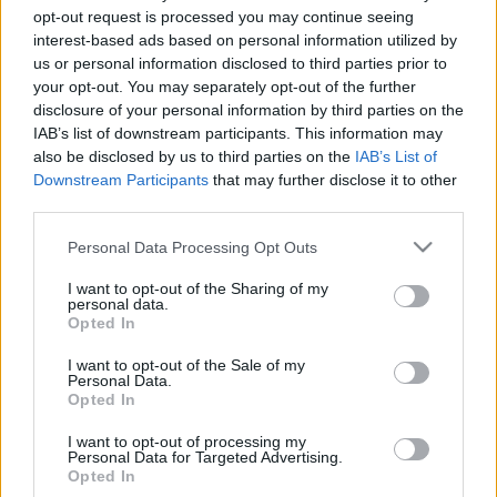
opt-out request is processed you may continue seeing
interest-based ads based on personal information utilized by
us or personal information disclosed to third parties prior to
your opt-out. You may separately opt-out of the further
disclosure of your personal information by third parties on the
IAB’s list of downstream participants. This information may
also be disclosed by us to third parties on the
IAB’s List of
Downstream Participants
that may further disclose it to other
third parties.
Please note that this website/app uses one or more Google
Personal Data Processing Opt Outs
services and may gather and store information including but
not limited to your visit or usage behaviour. You may click to
I want to opt-out of the Sharing of my
personal data.
grant or deny consent to Google and its third-party tags to
Roboséf és lázongások. A főzés jövője
Opted In
use your data for below specified purposes in below Google
René Redzepi (Noma) szerint
consent section.
I want to opt-out of the Sale of my
Personal Data.
világevő
•
2012. október 18.
0
Opted In
I want to opt-out of processing my
Emberi tulajdonság, hogy nagyon szeretjük az
Personal Data for Targeted Advertising.
utópiákat, miközben sokan a világvégét
Opted In