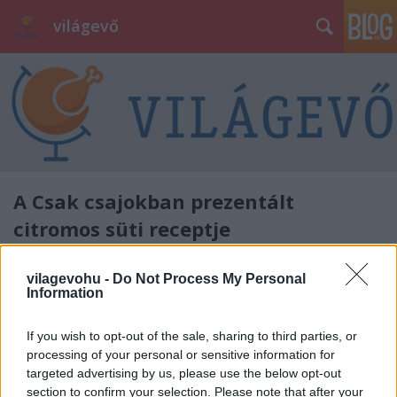
világevő
A Csak csajokban prezentált
citromos süti receptje
világevő
•
2012. október 19.
0
vilagevohu -
Do Not Process My Personal
Information
A recept itt található! Itt pedig további
gasztrokalandjaim az Amalfi-parton. Jövő szerdán
If you wish to opt-out of the sale, sharing to third parties, or
Világevő Vietnami Vacsora!
processing of your personal or sensitive information for
targeted advertising by us, please use the below opt-out
section to confirm your selection. Please note that after your