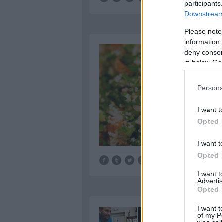
participants
Downstream 
Please note
information 
deny consent
in below Go
Persona
I want t
Opted 
I want t
Opted 
Tetszik
0
I want 
Advertis
Opted 
I want t
of my P
was col