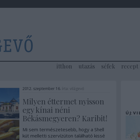
itthon
utazás
séfek
recept
2012. szeptember 16.
írta:
világevő
Milyen éttermet nyisson
egy kínai néni
Ú J: V I
Békásmegyeren? Karibit!
Mi sem természetesebb, hogy a Shell
kút melletti szervízúton található kissé