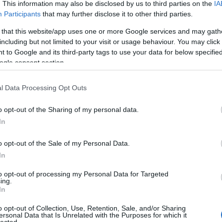
. This information may also be disclosed by us to third parties on the
IA
étteremben, de mégis jól…
Participants
that may further disclose it to other third parties.
 that this website/app uses one or more Google services and may gath
including but not limited to your visit or usage behaviour. You may click 
2012. szeptember 11.
írta:
világevő
 to Google and its third-party tags to use your data for below specifi
ogle consent section.
Végy rengeteg
petrezselymet! -
l Data Processing Opt Outs
Tabbouleh recept
o opt-out of the Sharing of my personal data.
Aztán még többet, és csinálj tabbouleh-
t! Biztos sokaknak nem újdonság a
In
recept, bár Libanonon kívül alaposan
eltorzítva szokás készíteni, így nekik is
o opt-out of the Sale of my Personal Data.
érdemes megnézni az igazán autentikus
In
változatot. Közeledik a blog 2.
5
komment
Tovább
születésnapja, és éppen egy bejrúti
to opt-out of processing my Personal Data for Targeted
TOP
utazással…
ing.
In
Annyi
magya
o opt-out of Collection, Use, Retention, Sale, and/or Sharing
2012. szeptember 10.
írta:
világevő
A 10
ersonal Data that Is Unrelated with the Purposes for which it
lected.