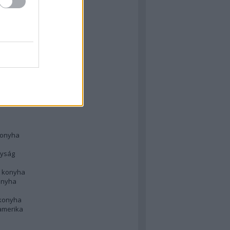
 konyha
l
 konyha
d konyha
ong
konyha
konyha
nyság
n konyha
onyha
 konyha
amerika