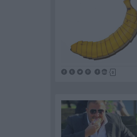
Tetszik
0