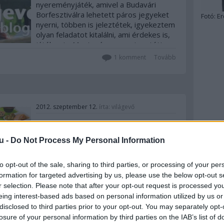
nyereményjáték, amivel a Budavári
Borfesztiválra lehetett páros jegyeket
Fotó:
Er
nyerni, többen is jeleztétek, igyekeztem
olyan feladatot kitalálni, ami érdekes is,
játékos is. Most már ugyan nincs tétje,
de ha valaki szívesen próbára tenné
1
komment
Tovább
magát,…
2012. szeptember 12.
írta:
világevő
Étterem 10000 méter
magasságban
u -
Do Not Process My Personal Information
Nem, nem a Himalájára épül a világ
to opt-out of the sale, sharing to third parties, or processing of your per
legmagasabb toronyháza, aminek a
formation for targeted advertising by us, please use the below opt-out s
legfelső szintjén egy luxusétterem
r selection. Please note that after your opt-out request is processed y
található majd, hanem az AirFrance
eing interest-based ads based on personal information utilized by us or
izgalmas szolgáltatása fogta meg a
disclosed to third parties prior to your opt-out. You may separately opt-
fantáziám. Az élmény azért nyilván nem
losure of your personal information by third parties on the IAB’s list of
teljesen ugyanaz, mint egy földi
8
komment
Tovább