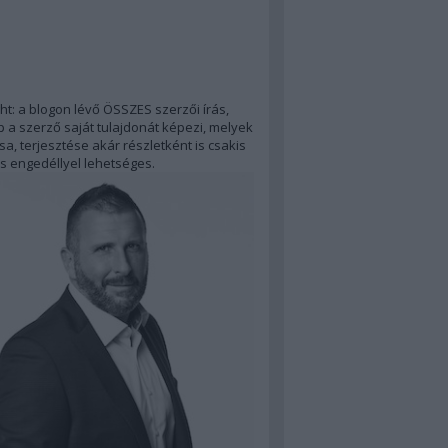
ht: a blogon lévő ÖSSZES szerzői írás,
 a szerző saját tulajdonát képezi, melyek
a, terjesztése akár részletként is csakis
s engedéllyel lehetséges.