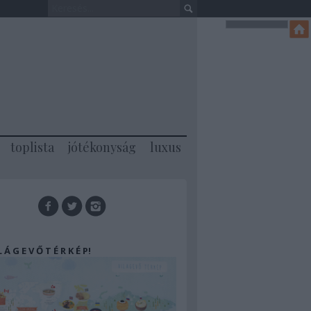
toplista
jótékonyság
luxus
 L Á G E V Ő T É R K É P!