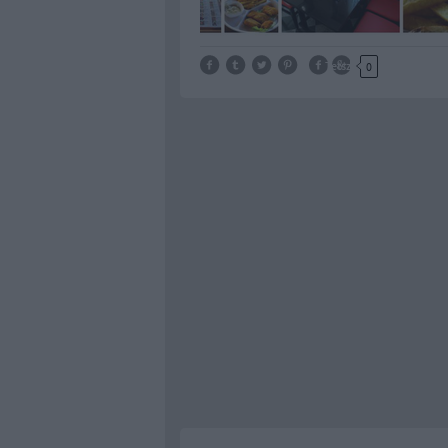
Tetszik
0