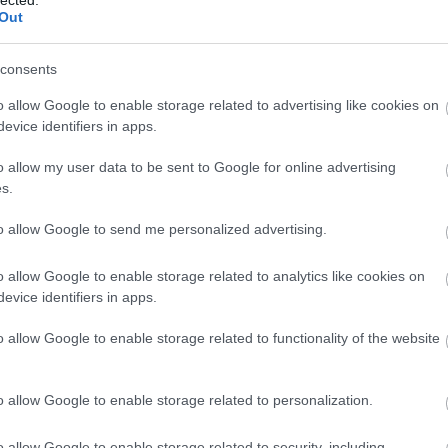
Szaká
Borfesztivál 2012. JÁTÉK
Out
mit g
A tök
A héten már el is kezdődik a szokásos
Budap
szeptemberi Budavári Borfesztivál,
consents
cukr
kicsit lehetne ennek kapcsán akár
o allow Google to enable storage related to advertising like cookies on
szomorkodni is, hogy akkor most már
evice identifiers in apps.
Rov
tényleg vége a nyárnak, de tekintettel
arra, hogy milyen jó buli szokott lenni, na
o allow my user data to be sent to Google for online advertising
és mennyi finomság van, amit az ősznek
afrikai
s.
ausztri
köszönhetünk,…
Szólj hozzá!
Tovább
ázsia
ázsiai 
to allow Google to send me personalized advertising.
baszk 
bejrút
o allow Google to enable storage related to analytics like cookies on
belgiu
berlin
evice identifiers in apps.
bizarr
bocuse
o allow Google to enable storage related to functionality of the website
bocuse
brit ko
cukiság
o allow Google to enable storage related to personalization.
dél ame
ego
English
o allow Google to enable storage related to security, including