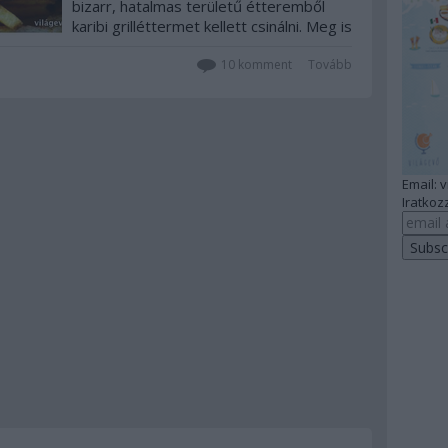
bizarr, hatalmas területű étteremből
karibi grilléttermet kellett csinálni. Meg is
kérdeztem a kínai nénit, aki kiszolgált, és
oyan tulajdonosfélének tűnt, hogy miért
10
komment
Tovább
is ezt választotta. A válasz…
Email: 
Iratkozz