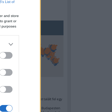
B’s List of
er and store
to grant or
ed purposes
5
ra menő Budapest-térképet talált fel egy
r tervező, hogy...
 legjobb (elérhető árú) ebéd Budapesten