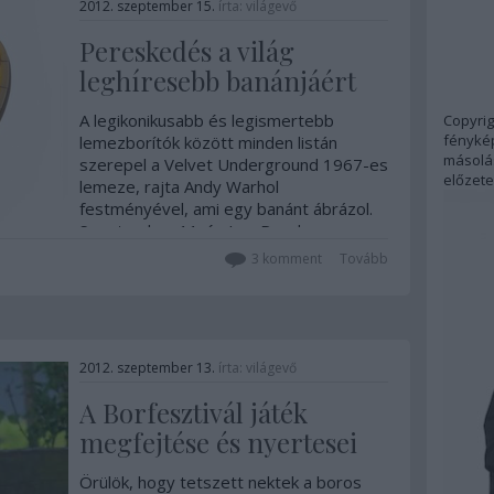
2012. szeptember 15.
írta:
világevő
Pereskedés a világ
leghíresebb banánjáért
A legikonikusabb és legismertebb
Copyrig
fénykép
lemezborítók között minden listán
másolás
szerepel a Velvet Underground 1967-es
előzete
lemeze, rajta Andy Warhol
festményével, ami egy banánt ábrázol.
Szeptember 11-én Lou Reed, az
együttes egykori tagja, énekese a
3
komment
Tovább
következő képet posztolta a hivatalos…
2012. szeptember 13.
írta:
világevő
A Borfesztivál játék
megfejtése és nyertesei
Örülök, hogy tetszett nektek a boros