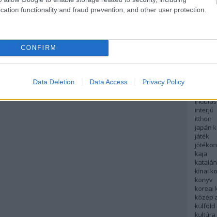
english
cation functionality and fraud prevention, and other user protection.
északi
európa
fesztivá
francia
CONFIRM
futás
hanoi
hollan
hong k
Data Deletion
Data Access
Privacy Policy
hotel
indiai 
indulás
interjú
itthon
japán 
játék
jótéko
kaja
katalá
kínai k
könyv
koreai
közép 
külföld
kultúra