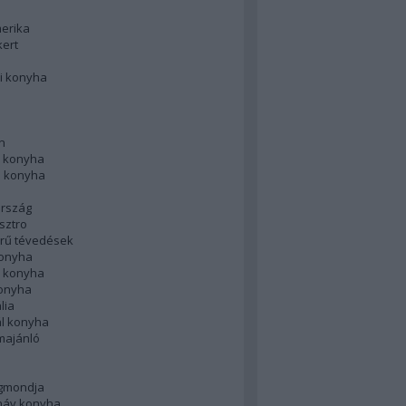
merika
kert
i konyha
n
 konyha
i konyha
rszág
sztro
rű tévedések
konyha
k konyha
konyha
lia
ál konyha
majánló
gmondja
náv konyha