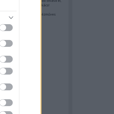
cs akarsz lenni? Akkor előbb olvasd el,
ondol erről egy magyar szakács!
életes steak titka
est rejtett kincsei: orosz kézműves
ászat
atok
 konyha
a
konyha
konyha
m
dor
 dor
nyha
rika