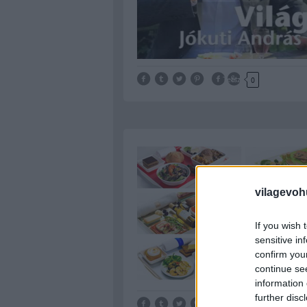
Tetszik
0
vilagevoh
If you wish 
sensitive in
confirm you
continue se
information 
further disc
Tetszik
0