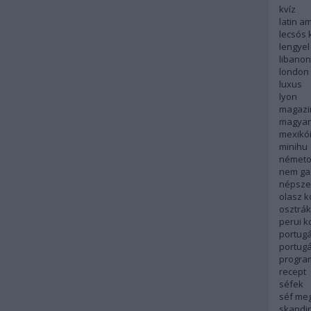
kvíz
latin a
lecsós 
lengyel
libanon
london
luxus
lyon
magazi
magyar
mexikó
minihu
németo
nem ga
népsze
olasz 
osztrá
perui 
portugá
portug
progra
recept
séfek
séf me
skandi