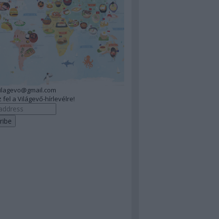
vilagevo@gmail.com
 fel a Világevő-hírlevélre!