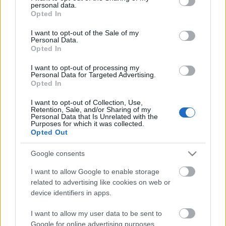
csökkentésére. Nem is beszélve arról, hogy kell hozzá
personal data.
grant or deny consent to Google and its third-party tags to
13 másik ember és egy…
Opted In
use your data for below specified purposes in below Google
consent section.
I want to opt-out of the Sale of my
Personal Data.
Opted In
I want to opt-out of processing my
Personal Data for Targeted Advertising.
Opted In
I want to opt-out of Collection, Use,
Retention, Sale, and/or Sharing of my
Personal Data that Is Unrelated with the
Purposes for which it was collected.
Opted Out
Google consents
I want to allow Google to enable storage
related to advertising like cookies on web or
A tökéletes steak titka
device identifiers in apps.
világevő
•
2012. május 03.
67
I want to allow my user data to be sent to
Google for online advertising purposes.