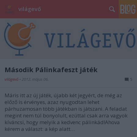
világevő
Második Pálinkafeszt játék
világevő
•
2012. május 06.
5
Máris itt az új játék, újabb két jegyért, de még az
előző is érvényes, azaz nyugodtan lehet
párhuzamosan több játékban is játszani. A feladat
megint nem túl bonyolult, ezúttal csak arra vagyok
kíváncsi, hogy melyik a kedvenc pálinkád!Ahova
kérem a választ: a kép alatt…