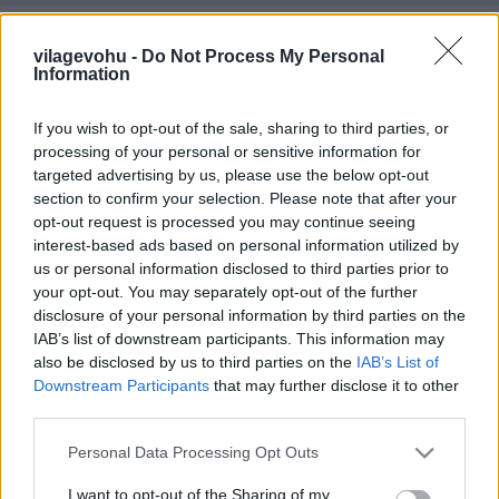
Első Pálinkafeszt játék
vilagevohu -
Do Not Process My Personal
világevő
•
2012. május 05.
0
Information
Május 10-13-ig újra Pálinkafesztivál a budai várban,
If you wish to opt-out of the sale, sharing to third parties, or
az esemény főszereplője ezúttal a barack lesz,
processing of your personal or sensitive information for
persze idén is nyilván lesz rengeteg olyan izgalmas
targeted advertising by us, please use the below opt-out
újdonság, mint korábban a nagy kedvenceim, a
section to confirm your selection. Please note that after your
spárga és a medvehagyma pálinka voltak.A feladat
opt-out request is processed you may continue seeing
nagyon egyszerű: a FagyiNap…
interest-based ads based on personal information utilized by
us or personal information disclosed to third parties prior to
your opt-out. You may separately opt-out of the further
Fussunk, buzdítsunk, VIP-skodjunk!
disclosure of your personal information by third parties on the
IAB’s list of downstream participants. This information may
világevő
•
2012. május 04.
1
also be disclosed by us to third parties on the
IAB’s List of
Downstream Participants
that may further disclose it to other
Azt eddig sem titkoltam, hogy a (világ)evés egyetlen
third parties.
igazán jó kiegészítő sportágának a futást tartom,
Please note that this website/app uses one or more Google
sajnos a vízilabda például nem alkalmas igazán a
Personal Data Processing Opt Outs
services and may gather and store information including but
finom falatok által megnövekedett hastérfogat
not limited to your visit or usage behaviour. You may click to
I want to opt-out of the Sharing of my