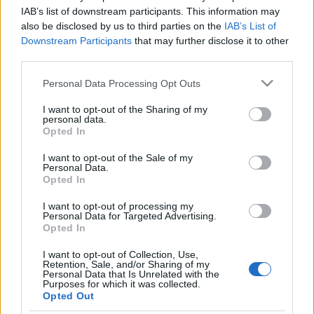
IAB’s list of downstream participants. This information may
A legjobb brunch a világon
also be disclosed by us to third parties on the
IAB’s List of
Downstream Participants
that may further disclose it to other
világevő
•
2012. április 24.
19
third parties.
Sajnos nem Magyarországon van, pedig itt is van
Please note that this website/app uses one or more Google
Personal Data Processing Opt Outs
egy-két egészen jó ár-érték arányú, de a legjobbért
services and may gather and store information including but
egészen Lyonig kell utazni. Ott aktív ugyanis Nicolas
not limited to your visit or usage behaviour. You may click to
I want to opt-out of the Sharing of my
personal data.
Le Bec, akiről volt már és lesz is még szó a blogon,
grant or deny consent to Google and its third-party tags to
Opted In
ugyanis ha nem is a legtöbb csilaggal kitüntetett
use your data for below specified purposes in below Google
consent section.
francia séf, de az új…
I want to opt-out of the Sale of my
Personal Data.
Opted In
JÁTÉK - különleges angol főzőshow
I want to opt-out of processing my
Personal Data for Targeted Advertising.
világevő
•
2012. április 23.
43
Opted In
Ahogy a legjobb tavaszi gasztroprogramoknál már
I want to opt-out of Collection, Use,
Retention, Sale, and/or Sharing of my
jeleztem, lehet jegyet nyerni nálam egy egészen
Personal Data that Is Unrelated with the
különleges főzőbemutatóra és kóstolóra, ami
Purposes for which it was collected.
Opted Out
ráadásul még egy dedikált szakácskönyvet is