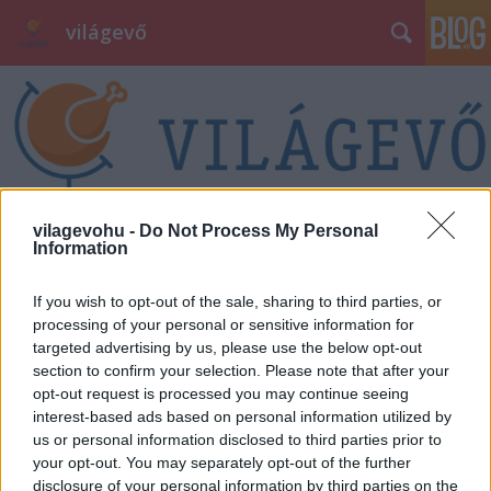
világevő
vilagevohu -
Do Not Process My Personal
Malaclegó - interaktív husihatározó
Information
világevő
•
2012. április 28.
5
If you wish to opt-out of the sale, sharing to third parties, or
processing of your personal or sensitive information for
Tegnap voltam a Chefparade-ban Fran Warde
targeted advertising by us, please use the below opt-out
bemutató főzésén, ami nagy élmény volt. Igazi profi,
section to confirm your selection. Please note that after your
közvetlen, kedves és remek előadó és még a főztje is
opt-out request is processed you may continue seeing
nagyon jó! A fő témája az új szakácskönyve (Ginger
interest-based ads based on personal information utilized by
Pig) kapcsán a sertés, és annak brit módra történő
us or personal information disclosed to third parties prior to
bontása. Elő is…
your opt-out. You may separately opt-out of the further
disclosure of your personal information by third parties on the