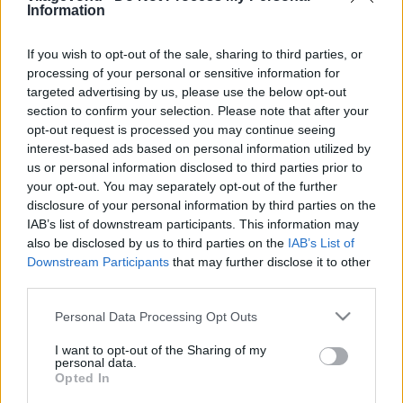
Rica, Karib-tenger) mindenhol,…
Information
Itt vannak a budapesti Michelin-
If you wish to opt-out of the sale, sharing to third parties, or
processing of your personal or sensitive information for
csillagok! Elsőként a Világevőn.
targeted advertising by us, please use the below opt-out
világevő
•
2012. március 14.
26
section to confirm your selection. Please note that after your
opt-out request is processed you may continue seeing
interest-based ads based on personal information utilized by
A hagyományokhoz ragaszkodni kell, akkor is, ha
us or personal information disclosed to third parties prior to
épp a Föld másik végén tartózkodom, egészen
your opt-out. You may separately opt-out of the further
pontosan Costa Ricában, ahonnan egy kicsit talán
disclosure of your personal information by third parties on the
nehezebb tájékozódni és nyomozni, de - ha rendesen
IAB’s list of downstream participants. This information may
működik a wifi - azért leggyorsabb még lehetek. És
also be disclosed by us to third parties on the
IAB’s List of
akkor a lista a 2012-es Main…
Downstream Participants
that may further disclose it to other
third parties.
Michelin-csillagos hírek elsőként a
Please note that this website/app uses one or more Google
Personal Data Processing Opt Outs
Világevőn holnap!
services and may gather and store information including but
not limited to your visit or usage behaviour. You may click to
I want to opt-out of the Sharing of my
világevő
•
2012. március 13.
17
personal data.
grant or deny consent to Google and its third-party tags to
Opted In
use your data for below specified purposes in below Google