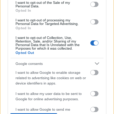
Majdnem pont egy éve is megígértem, hogy elsőként
consent section.
I want to opt-out of the Sale of my
Personal Data.
hozom a jó híreket, be is tartottam. Idén kicsit
Opted In
nehezebb dolgom van, de kellenek a kihívások, Costa
Ricából, Puerto Viejoból is első leszek a
I want to opt-out of processing my
hagyományok megőrzése érdekében. (Egyébként
Personal Data for Targeted Advertising.
Opted In
ezen a túrán veszek részt, itt…
I want to opt-out of Collection, Use,
Retention, Sale, and/or Sharing of my
Personal Data that Is Unrelated with the
Purposes for which it was collected.
Opted Out
Google consents
I want to allow Google to enable storage
related to advertising like cookies on web or
device identifiers in apps.
I want to allow my user data to be sent to
Google for online advertising purposes.
I want to allow Google to send me