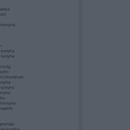
merika
kert
i konyha
n
 konyha
i konyha
rszág
sztro
rű tévedések
konyha
k konyha
konyha
lia
ál konyha
majánló
gmondja
náv konyha