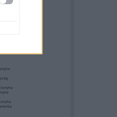
 konyha
l
 konyha
d konyha
ong
konyha
konyha
nyság
n konyha
onyha
 konyha
amerika