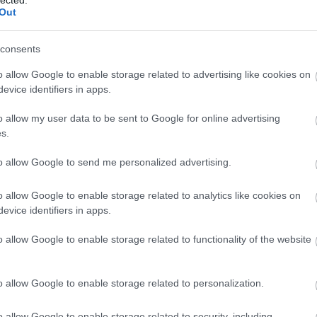
Szaká
l több, de a kérdés nem vitatott és nem csak egy
Out
mit g
 tálon, és ugyanez látható egy cuscói Utolsó
A tök
Budap
consents
cukr
o allow Google to enable storage related to advertising like cookies on
evice identifiers in apps.
Rov
o allow my user data to be sent to Google for online advertising
afrikai
s.
ausztri
ázsia
ázsiai 
to allow Google to send me personalized advertising.
baszk 
bejrút
o allow Google to enable storage related to analytics like cookies on
belgiu
berlin
evice identifiers in apps.
bizarr
bocuse
o allow Google to enable storage related to functionality of the website
bocuse
brit ko
cukiság
o allow Google to enable storage related to personalization.
dél ame
án, a közepétől kicsit balra.
ego
English
kellett kóstolnom, amire tegnap este az
o allow Google to enable storage related to security, including