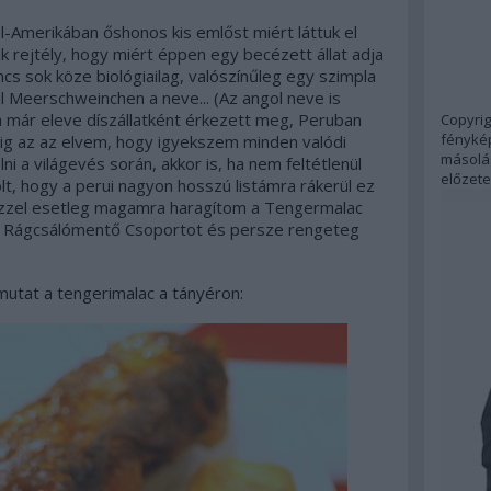
l-Amerikában őshonos kis emlőst miért láttuk el
k rejtély, hogy miért éppen egy becézett állat adja
ncs sok köze biológiailag, valószínűleg egy szimpla
 Meerschweinchen a neve... (Az angol neve is
a már eleve díszállatként érkezett meg, Peruban
Copyrig
fénykép
g az az elvem, hogy igyekszem minden valódi
másolás
ni a világevés során, akkor is, ha nem feltétlenül
előzete
t, hogy a perui nagyon hosszú listámra rákerül ez
a ezzel esetleg magamra haragítom a Tengermalac
a Rágcsálómentő Csoportot és persze rengeteg
mutat a tengerimalac a tányéron: