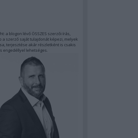
ht: a blogon lévő ÖSSZES szerzői írás,
 a szerző saját tulajdonát képezi, melyek
a, terjesztése akár részletként is csakis
s engedéllyel lehetséges.