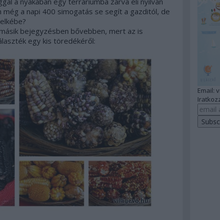
aggal a nyakában egy terráriumba zárva éli nyilván
án még a napi 400 simogatás se segít a gazditól, de
lelkébe?
y másik bejegyzésben bővebben, mert az is
álaszték egy kis töredékéről:
Email: 
Iratkozz