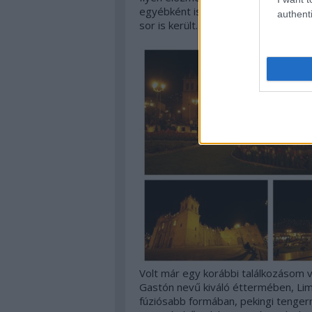
egyébként is nagyon hangulatos Cu
authenti
sor is került.
Volt már egy korábbi találkozásom v
Gastón nevű kiváló éttermében, Limáb
fúziósabb formában, pekingi tengerma