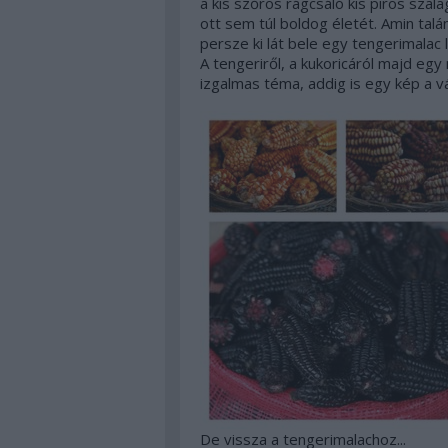
a kis szőrös rágcsáló kis piros szal
ott sem túl boldog életét. Amin tal
persze ki lát bele egy tengerimalac 
A tengeriről, a kukoricáról majd eg
izgalmas téma, addig is egy kép a v
De vissza a tengerimalachoz...