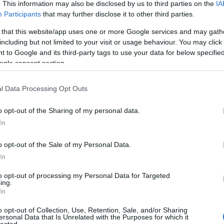
az asztal, de ennél még izgalmasabb, hogy mit
. This information may also be disclosed by us to third parties on the
IA
Participants
that may further disclose it to other third parties.
 that this website/app uses one or more Google services and may gath
including but not limited to your visit or usage behaviour. You may click 
 to Google and its third-party tags to use your data for below specifi
ogle consent section.
l Data Processing Opt Outs
o opt-out of the Sharing of my personal data.
In
o opt-out of the Sale of my Personal Data.
In
to opt-out of processing my Personal Data for Targeted
TOP
ing.
l az asztalra például narancs, és más déli
In
a fő tálba egy ünnepi étel, a cuy al horno, azaz az
Annyi
magya
em túl jó a kép, amit a limai San Francicóban
o opt-out of Collection, Use, Retention, Sale, and/or Sharing
A 10
ersonal Data that Is Unrelated with the Purposes for which it
 ezért csak lesből támadtam, így néz ki
lected.