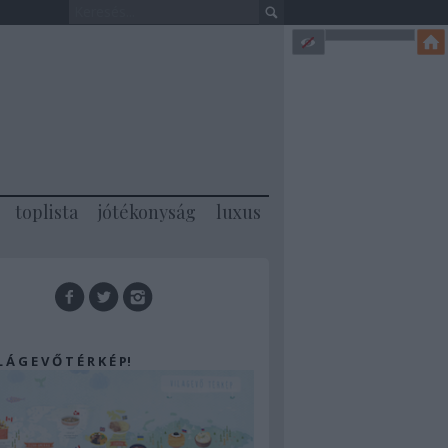
toplista
jótékonyság
luxus
 L Á G E V Ő T É R K É P!