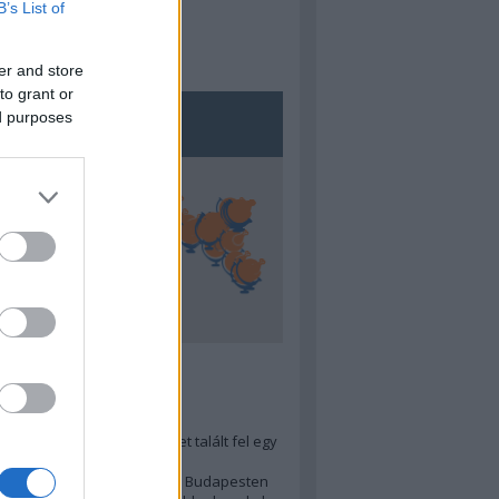
B’s List of
er and store
to grant or
ed purposes
5
ra menő Budapest-térképet talált fel egy
r tervező, hogy...
 legjobb (elérhető árú) ebéd Budapesten