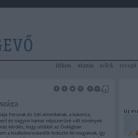
itthon
utazás
séfek
recept
Tetszik
0
rszága
Ú J: V I
ája Perunak és Dél-Amerikának, a kukorica,
ert és nagyon hamar népszerűvé vált növények
 más kérdés, hogy utóbbit az Óvilágban
em a kisállatkereskedők fedezté fel maguknak, így