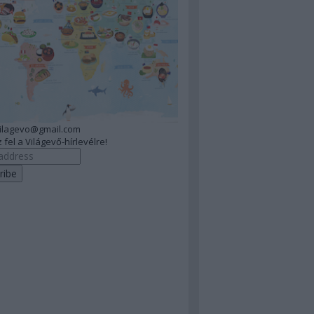
vilagevo@gmail.com
 fel a Világevő-hírlevélre!