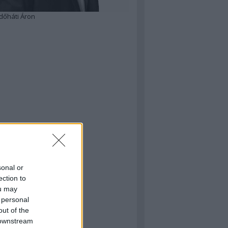
dőháti Áron
sonal or
ection to
ou may
 personal
out of the
 downstream