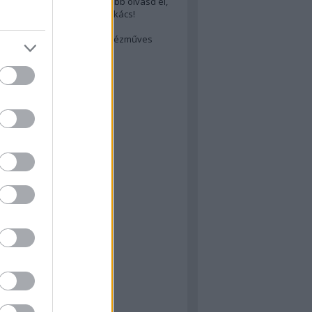
cs akarsz lenni? Akkor előbb olvasd el,
ondol erről egy magyar szakács!
életes steak titka
est rejtett kincsei: orosz kézműves
ászat
atok
 konyha
a
konyha
konyha
m
dor
 dor
nyha
rika