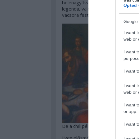
belenagyítva, ezen se látszik sokka
Opted 
legenda, valóban tengerimalac van a
vacsora festményen is:
Google 
I want t
web or d
I want t
purpose
I want 
I want t
web or d
I want t
or app.
I want t
De a chili például jól látszik a kép alj
Ilyen előzmények után végképp meg 
I want t