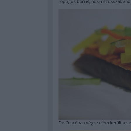
ropogós bőrrel, hosin szósszal, ahog
De Cuscóban végre elém került az er