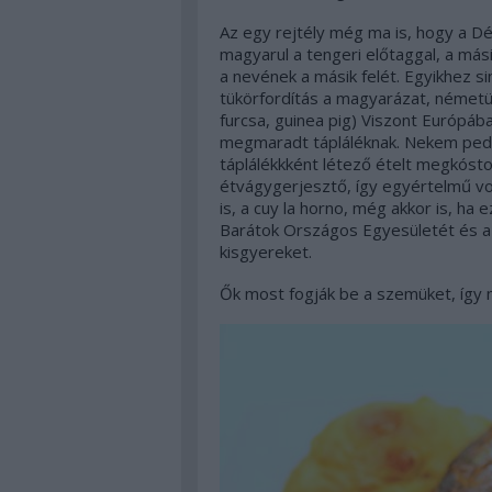
Az egy rejtély még ma is, hogy a Dé
magyarul a tengeri előtaggal, a mási
a nevének a másik felét. Egyikhez si
tükörfordítás a magyarázat, németül
furcsa, guinea pig) Viszont Európáb
megmaradt tápláléknak. Nekem pedi
táplálékkként létező ételt megkóstol
étvágygerjesztő, így egyértelmű vol
is, a cuy la horno, még akkor is, h
Barátok Országos Egyesületét és 
kisgyereket.
Ők most fogják be a szemüket, így 