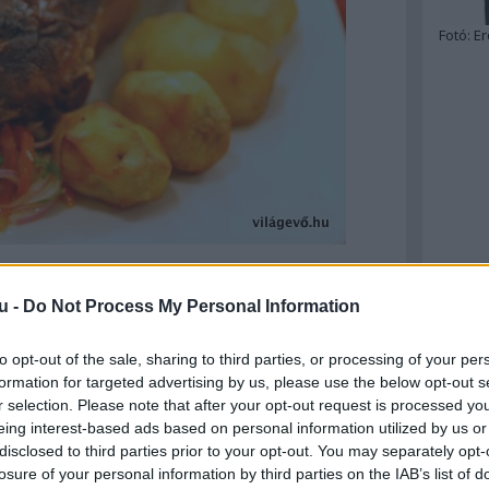
Fotó:
Er
észették, bár régen csak ünnepi alkalmakkor
n és a környékén mindennapos étellé vált. Peruban
u -
Do Not Process My Personal Information
ogyasztanak el belőle, az szó nincs turistáknak
ndes táplálkozásnak. Óriási előnye, hogy
to opt-out of the sale, sharing to third parties, or processing of your per
 városi környezetben is egyszerűen
formation for targeted advertising by us, please use the below opt-out s
ől vagy a szarvasmarhákról nem mondható el. És
b... Külön érdekesség, hogy az ország két híres
r selection. Please note that after your opt-out request is processed y
 akármilyen környezetben! Az utolsó vacsora című
eing interest-based ads based on personal information utilized by us or
 van szó, ahol Krisztus és a tanítványai ülnek körbe
disclosed to third parties prior to your opt-out. You may separately opt-
 egy kicsit máshogy néz ki, mint az Európában
losure of your personal information by third parties on the IAB’s list of