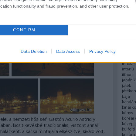
english
sco sötétben még hangulatosabb főterén végre
cation functionality and fraud prevention, and other user protection.
északi
európa
fesztivá
francia
CONFIRM
futás
hanoi
hollan
hong k
Data Deletion
Data Access
Privacy Policy
hotel
indiai 
indulás
interjú
itthon
japán 
játék
jótéko
kaja
katalá
kínai k
könyv
koreai
ele, a nemzeti hős séf, Gastón Acurio Astrid y
közép 
an, kicsit kevésbé tradícionális, viszont annál
külföld
lacként, a kacsa mintájára elkészítve, kiváló volt,
kultúra