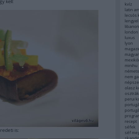
y kell:
kvíz
latin a
lecsós 
lengyel
libanon
london
luxus
lyon
magazi
magyar
mexikó
minihu
németo
nem ga
népsze
olasz 
osztrá
perui 
portugá
portug
progra
recept
séfek
edeti is:
séf me
skandi