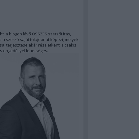
ht: a blogon lévő ÖSSZES szerzői írás,
 a szerző saját tulajdonát képezi, melyek
a, terjesztése akár részletként is csakis
s engedéllyel lehetséges.