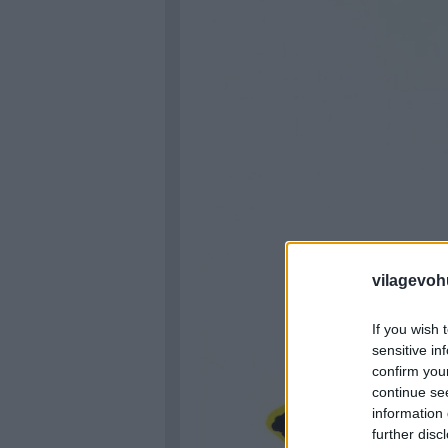
vilagevoh
If you wish 
sensitive in
confirm you
continue se
information 
further disc