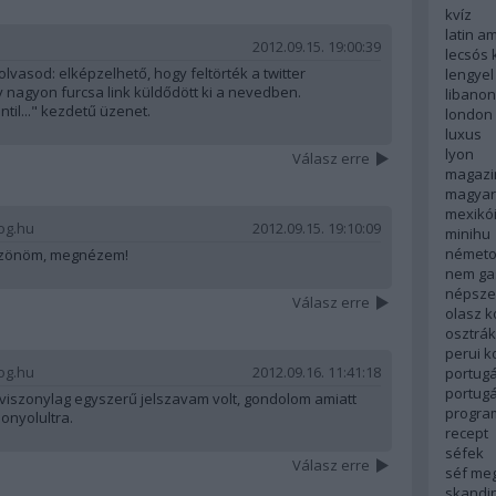
kvíz
latin a
2012.09.15. 19:00:39
lecsós 
olvasod: elképzelhető, hogy feltörték a twitter
lengyel
y nagyon furcsa link küldődött ki a nevedben.
libanon
til..." kezdetű üzenet.
london
luxus
lyon
Válasz erre
magazi
magyar
mexikó
log.hu
2012.09.15. 19:10:09
minihu
németo
szönöm, megnézem!
nem ga
népsze
Válasz erre
olasz 
osztrá
perui 
log.hu
2012.09.16. 11:41:18
portugá
portug
viszonylag egyszerű jelszavam volt, gondolom amiatt
progra
bonyolultra.
recept
séfek
Válasz erre
séf me
skandi