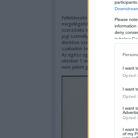
participants
Downstream 
Fellebbezés következett, erre már b
Please note
megelégelték a jogi vitát, viszonyla
information 
szerződés mellett - a tényt, hogy 1
deny consent
jogi személyként, akkor ugyan hogy i
in below Go
döntése szerint az egész birtoklási 
szabadon terjedhet az iPhone-okon 
Az egész ügy egyébként összefüggé
Persona
október 1-én újra összeáll a Velve
nem jelent gyűjteménnyel.
I want t
Opted 
I want t
Opted 
I want 
Advertis
Opted 
I want t
of my P
was col