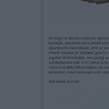
És hogy mi okozta a passzív-agress
banánját. Januárban pereskedni kez
albumborító használatát, amit az A
iPhone tokokat és táskákat gyártó c
jogokat ők birtokolják, nem pedig az
szimbólumává vált. A VU pénzt is köv
volna a további felhasználást, de a 
keresetet, mivel soha nem volt szer
Peel slowly and see: