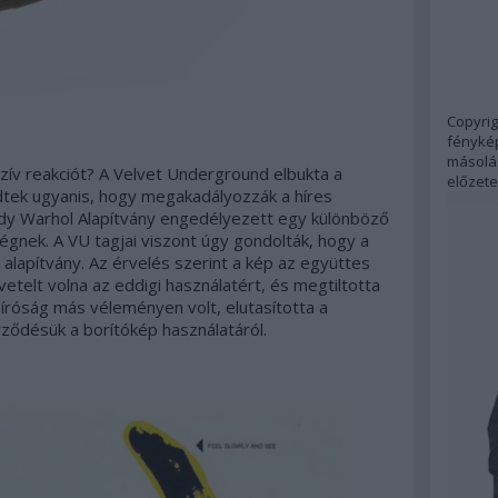
Copyrig
fénykép
másolás
zív reakciót? A Velvet Underground elbukta a
előzete
dtek ugyanis, hogy megakadályozzák a híres
ndy Warhol Alapítvány engedélyezett egy különböző
égnek. A VU tagjai viszont úgy gondolták, hogy a
 alapítvány. Az érvelés szerint a kép az együttes
etelt volna az eddigi használatért, és megtiltotta
bíróság más véleményen volt, elutasította a
ződésük a borítókép használatáról.