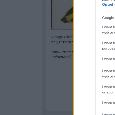
Opted 
Google 
I want t
web or d
A nagy dilemma: mit tegyen egy VU
helyzetben?
I want t
purpose
Hamarosan indulnak a nagy őszi Világ
Bolognából, (ha összejön) a Baszkföld
I want 
I want t
web or d
I want t
or app.
zene
per
le
I want t
I want t