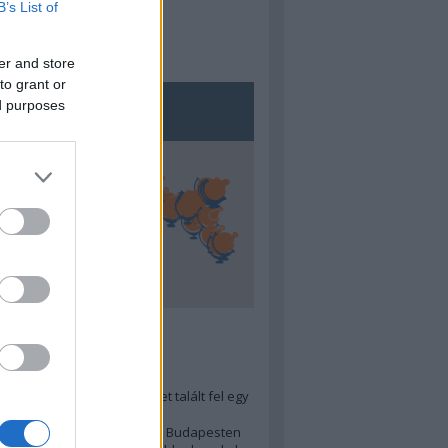
B’s List of
er and store
to grant or
ed purposes
5
ra menő Budapest-térképet talált fel egy
r tervező, hogy...
 legjobb (elérhető árú) ebéd Budapesten