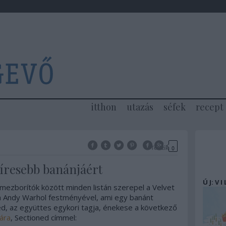
itthon
utazás
séfek
recept
Tetszik
0
híresebb banánjáért
Ú J: V I
mezborítók között minden listán szerepel a Velvet
 Andy Warhol festményével, ami egy banánt
, az együttes egykori tagja, énekese a következő
ára
, Sectioned címmel: