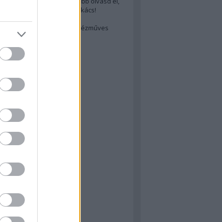
cs akarsz lenni? Akkor előbb olvasd el,
ondol erről egy magyar szakács!
életes steak titka
est rejtett kincsei: orosz kézműves
ászat
atok
 konyha
a
konyha
konyha
m
dor
 dor
nyha
rika