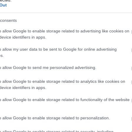
Szaká
Out
mit g
A tök
Budap
consents
cukr
o allow Google to enable storage related to advertising like cookies on
evice identifiers in apps.
Rov
-rajongó, vehet-e iPhone 5-öst ebben a
o allow my user data to be sent to Google for online advertising
afrikai
s.
ausztri
evő-túrák, jönnek majd a friss beszámolók is
ázsia
ről, ami nagy álmom volt rég, és
Peruból
!
ázsiai 
to allow Google to send me personalized advertising.
baszk 
bejrút
o allow Google to enable storage related to analytics like cookies on
belgiu
berlin
evice identifiers in apps.
bizarr
bocuse
o allow Google to enable storage related to functionality of the website
bocuse
mez
banán
2012
warhol
reed
brit ko
cukiság
o allow Google to enable storage related to personalization.
3
komment
dél ame
ego
English
o allow Google to enable storage related to security, including