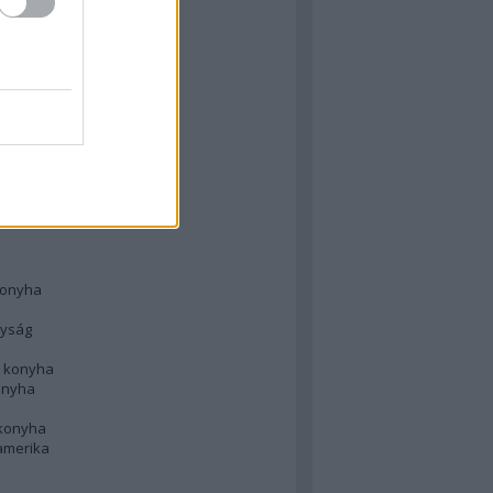
 konyha
l
 konyha
d konyha
ong
konyha
konyha
nyság
n konyha
onyha
 konyha
amerika