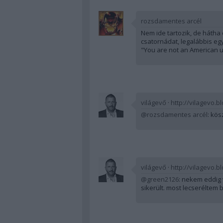
rozsdamentes arcél
Nem ide tartozik, de hátha 
csatornádat, legalábbis eg
"You are not an American un
világevő
·
http://vilagevo.b
@rozsdamentes arcél
: kö
világevő
·
http://vilagevo.b
@green2126
: nekem eddig 
sikerült. most lecseréltem 