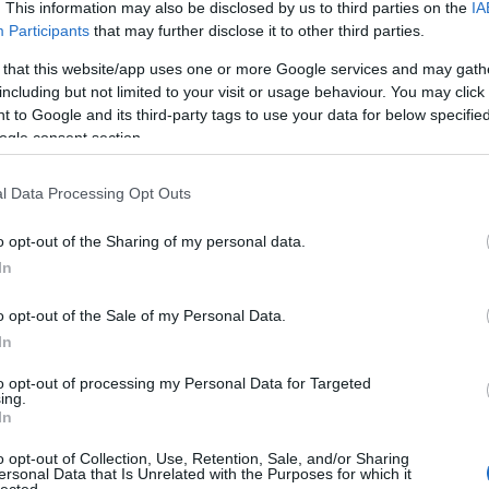
. This information may also be disclosed by us to third parties on the
IA
Participants
that may further disclose it to other third parties.
ekapcsolódott a Warhol-alapítvány is,
 that this website/app uses one or more Google services and may gath
g erős érvként felhozva - az eleve hiányzó
including but not limited to your visit or usage behaviour. You may click 
972-ben feloszlott az együttes, így nem létezik
 to Google and its third-party tags to use your data for below specifi
s védhetne le bármilyen jogot is. A bíróság
ogle consent section.
vita irreleváns jelen helyzetben, így a banán
is.
sben lehet azzal, hogy a VU bejelentett, hogy
l Data Processing Opt Outs
t Underground and Nico, legalábbis CD-n, eddig meg
o opt-out of the Sharing of my personal data.
In
o opt-out of the Sale of my Personal Data.
In
to opt-out of processing my Personal Data for Targeted
TOP
ing.
In
Annyi
magya
o opt-out of Collection, Use, Retention, Sale, and/or Sharing
A 10
ersonal Data that Is Unrelated with the Purposes for which it
lected.