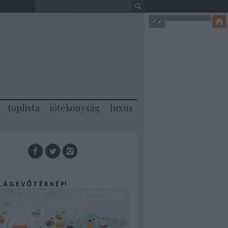
toplista
jótékonyság
luxus
 L Á G E V Ő T É R K É P!