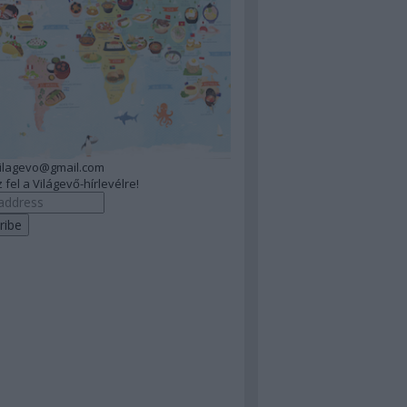
vilagevo@gmail.com
 fel a Világevő-hírlevélre!