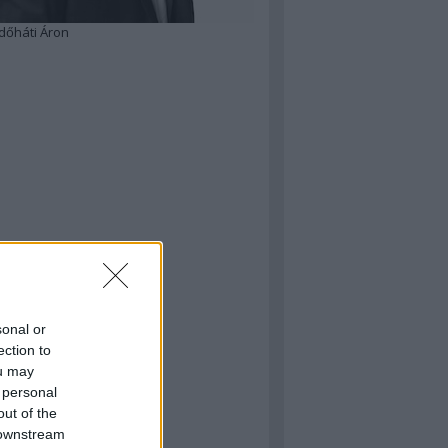
dőháti Áron
sonal or
ection to
ou may
 personal
out of the
 downstream