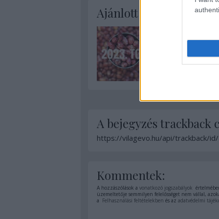
Ajánlott bejegyzések:
authenti
A bejegyzés trackback 
https://vilagevo.hu/api/trackback/i
Kommentek:
A hozzászólások a
vonatkozó jogszabályok
értelmében
üzemeltetője semmilyen felelősséget nem vállal, azoka
a
Felhasználási feltételekben
és az
adatvédelmi tájék