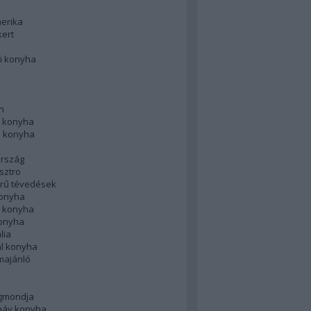
merika
kert
i konyha
n
 konyha
i konyha
rszág
sztro
rű tévedések
konyha
k konyha
konyha
lia
ál konyha
majánló
gmondja
náv konyha