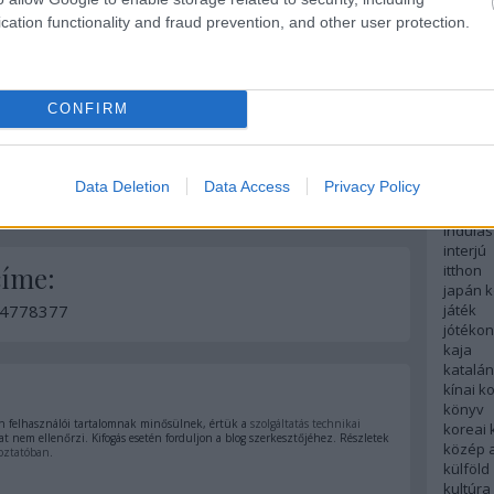
english
cation functionality and fraud prevention, and other user protection.
északi
európa
fesztivá
francia
CONFIRM
futás
hanoi
hollan
hong k
Data Deletion
Data Access
Privacy Policy
hotel
indiai 
indulás
interjú
itthon
címe:
japán 
játék
d/4778377
jótéko
kaja
katalá
kínai k
könyv
 felhasználói tartalomnak minősülnek, értük a
szolgáltatás technikai
koreai
t nem ellenőrzi. Kifogás esetén forduljon a blog szerkesztőjéhez. Részletek
közép 
oztatóban
.
külföld
kultúra