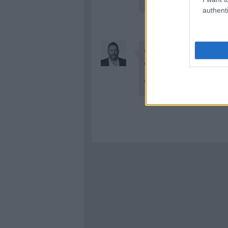
authenti
világevő
·
http://vilagevo.b
@KevinMulder
: köszi!
@Bibo65
: nagyon kedves, d