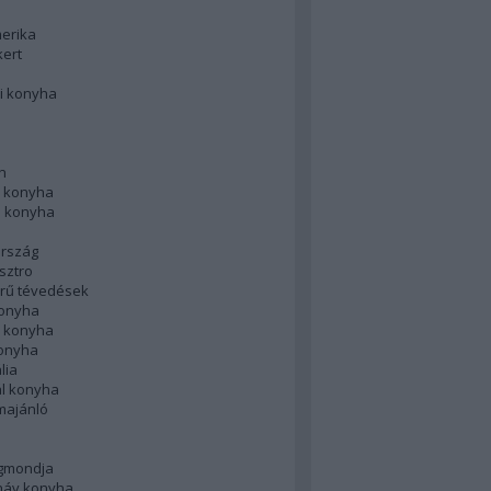
merika
kert
i konyha
n
 konyha
i konyha
rszág
sztro
rű tévedések
konyha
k konyha
konyha
lia
ál konyha
majánló
gmondja
náv konyha