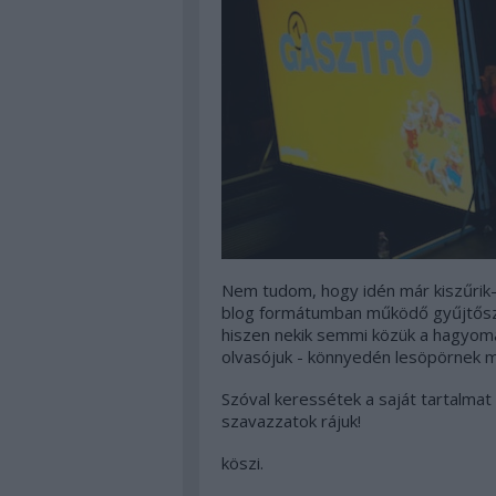
Nem tudom, hogy idén már kiszűrik-e
blog formátumban működő gyűjtőszá
hiszen nekik semmi közük a hagyomá
olvasójuk - könnyedén lesöpörnek 
Szóval keressétek a
saját tartalmat
szavazzatok rájuk!
köszi.