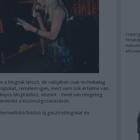
Copyrig
fénykép
másolás
előzete
 a blognak látszó, de valójában csak technikailag
jtokat, remélem igen, mert nem sok értelme van,
nyos blogíráshoz, viszont - mivel van rengeteg
mindenkit a közönségszavazáson.
 termelő/író/fotózó új gasztroblogokat és