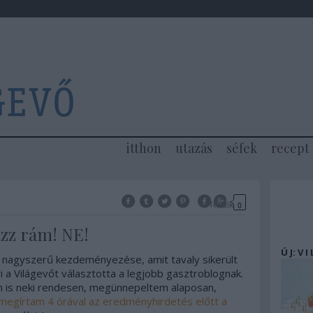
itthon
utazás
séfek
recept
Tetszik
0
azz rám! NE!
Ú J: V I
 nagyszerű kezdeményezése, amit tavaly sikerült
a Világevőt választotta a legjobb gasztroblognak.
m is neki rendesen, megünnepeltem alaposan,
megírtam 4 órával az eredményhirdetés előtt a