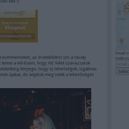
en élni :)
Email: 
 kommenteket, az érdeklődést (és a tavaly
Iratkozz
az lenne a kérésem, hogy
NE RÁM szavazzatok
ldenblog lényege, hogy új tehetségek, izgalmas
etek újakat, és adjátok meg nekik a lehetőséget