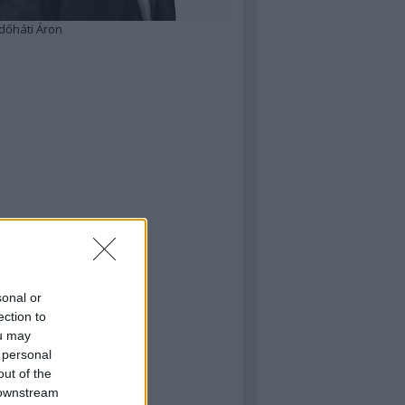
dőháti Áron
sonal or
ection to
ou may
 personal
out of the
 downstream