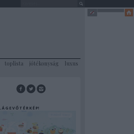
toplista
jótékonyság
luxus
 L Á G E V Ő T É R K É P!