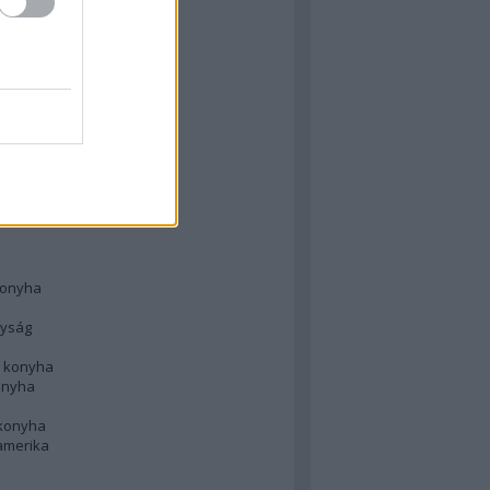
 konyha
l
 konyha
d konyha
ong
konyha
konyha
nyság
n konyha
onyha
 konyha
amerika