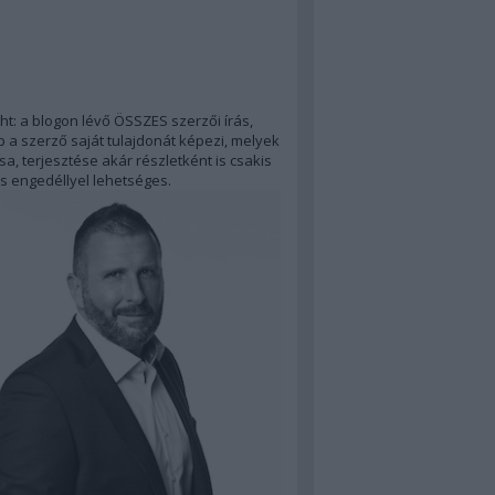
ht: a blogon lévő ÖSSZES szerzői írás,
 a szerző saját tulajdonát képezi, melyek
a, terjesztése akár részletként is csakis
s engedéllyel lehetséges.