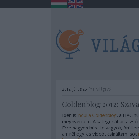
2012. július 25.
írta:
világevő
Goldenblog 2012: Szav
Idén is
indul a Goldenblog
, a HVG.hu
megnyernem. A kategóriában a zsűri 
Erre nagyon büszke vagyok, örülte
amiről egy kis videót csináltam, sőt