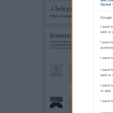
Opted 
A bejegyzés trackback 
https://vilagevo.hu/api/trackback/i
Google 
I want t
web or d
Kommentek:
A hozzászólások a
vonatkozó jogszabályok
értelmében
I want t
üzemeltetője semmilyen felelősséget nem vállal, azoka
purpose
a
Felhasználási feltételekben
és az
adatvédelmi tájék
I want 
KevinMulder
I want t
Riszpekt.
web or d
I want t
or app.
I want t
Bibo65
"NE RÁM szavazzatok idén!
is!
I want t