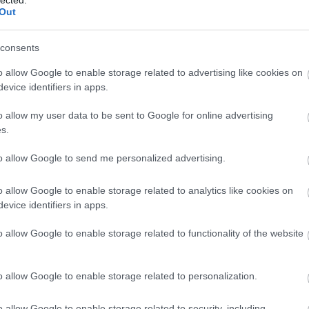
Szaká
Out
mit g
címe:
A tök
Budap
d/4675890
consents
cukr
o allow Google to enable storage related to advertising like cookies on
evice identifiers in apps.
Rov
 felhasználói tartalomnak minősülnek, értük a
szolgáltatás technikai
o allow my user data to be sent to Google for online advertising
afrikai
t nem ellenőrzi. Kifogás esetén forduljon a blog szerkesztőjéhez. Részletek
s.
ausztri
oztatóban
.
ázsia
ázsiai 
to allow Google to send me personalized advertising.
baszk 
bejrút
2012.07.25. 11:40:19
o allow Google to enable storage related to analytics like cookies on
belgiu
berlin
evice identifiers in apps.
bizarr
bocuse
Válasz erre
o allow Google to enable storage related to functionality of the website
bocuse
brit ko
cukiság
o allow Google to enable storage related to personalization.
2012.07.25. 13:41:17
dél ame
ego
" Jó, nem RÁD szavazok, hanem a blogodra. Csak azért
english
o allow Google to enable storage related to security, including