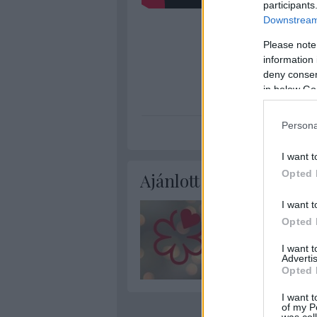
participants
Downstream 
Please note
information 
deny consent
in below Go
videó
szavaz
Persona
I want t
Opted 
Ajánlott bejegyzések:
I want t
Opted 
I want 
Advertis
Opted 
I want t
of my P
was col