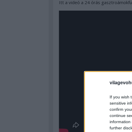
Itt a videó a 24 órás gasztroámokf
vilagevoh
If you wish 
sensitive in
confirm you
continue se
information 
further disc