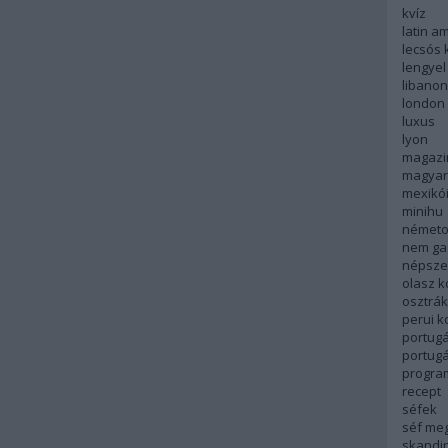
kvíz
latin a
lecsós 
lengyel
libanon
london
luxus
lyon
magazi
magyar
mexikó
minihu
németo
nem ga
népsze
olasz 
osztrá
perui 
portugá
portug
progra
recept
séfek
séf me
skandi