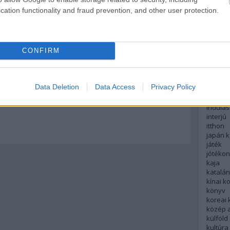
English
cation functionality and fraud prevention, and other user protection.
északi
Válasz erre
európa
fesztivá
francia
log.hu
CONFIRM
2012.07.25. 14:45:35
futás
hanoi
hollan
hong k
e tényleg szerintem az újakra kellene!
Data Deletion
Data Access
Privacy Policy
hotel
indiai 
Válasz erre
indulás
interjú
itthon
japán 
játék
jótéko
kaja
katalá
kínai k
könyv
koreai
közép 
külföld
kultúra