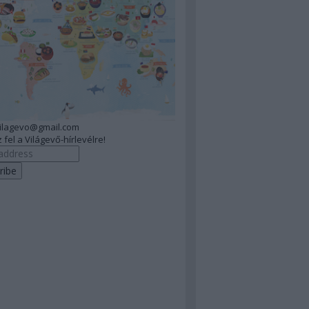
vilagevo@gmail.com
 fel a Világevő-hírlevélre!