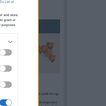
B’s List of
er and store
to grant or
ed purposes
5
ra menő Budapest-térképet talált fel egy
r tervező, hogy...
 legjobb (elérhető árú) ebéd Budapesten