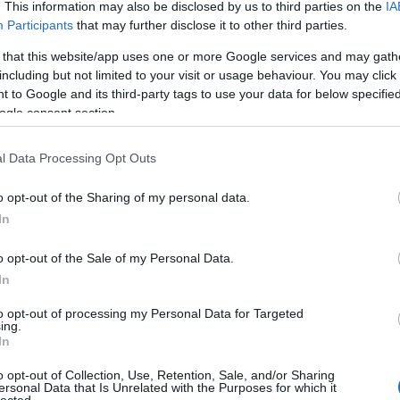
. This information may also be disclosed by us to third parties on the
IA
Participants
that may further disclose it to other third parties.
 that this website/app uses one or more Google services and may gath
including but not limited to your visit or usage behaviour. You may click 
 to Google and its third-party tags to use your data for below specifi
ogle consent section.
ás
2012
goldenblog
világevő
l Data Processing Opt Outs
3
komment
o opt-out of the Sharing of my personal data.
In
o opt-out of the Sale of my Personal Data.
In
to opt-out of processing my Personal Data for Targeted
TOP
ing.
In
Annyi
magya
o opt-out of Collection, Use, Retention, Sale, and/or Sharing
A 10
ersonal Data that Is Unrelated with the Purposes for which it
lected.