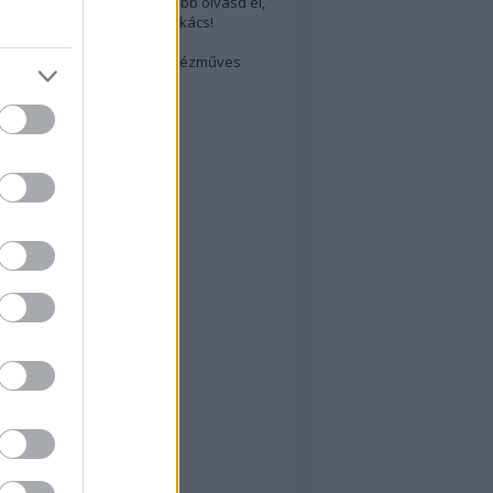
cs akarsz lenni? Akkor előbb olvasd el,
ondol erről egy magyar szakács!
életes steak titka
est rejtett kincsei: orosz kézműves
ászat
atok
 konyha
a
konyha
konyha
m
dor
 dor
nyha
rika