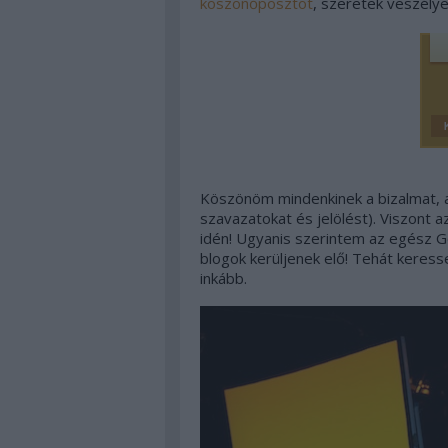
köszönőposztot
, szeretek veszélyes
Köszönöm mindenkinek a bizalmat, a
szavazatokat és jelölést). Viszont 
idén!
Ugyanis szerintem az egész Go
blogok kerüljenek elő! Tehát keress
inkább.