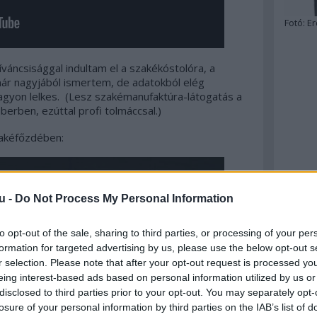
Fotó:
Er
váncsisággal indultam el a szakékóstolóra, a
ár nagyjából ismertem, de adatokból elég
nagyon lelkes. (Lesz szakémanufaktúra-látogatás a
óberben, ezúttal profi tolmáccsal.)
zakéfőzdében:
u -
Do Not Process My Personal Information
to opt-out of the sale, sharing to third parties, or processing of your per
formation for targeted advertising by us, please use the below opt-out s
r selection. Please note that after your opt-out request is processed y
eing interest-based ads based on personal information utilized by us or
disclosed to third parties prior to your opt-out. You may separately opt-
losure of your personal information by third parties on the IAB’s list of