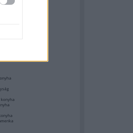
 konyha
l
 konyha
d konyha
ong
konyha
konyha
nyság
n konyha
onyha
 konyha
amerika