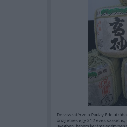
De visszatérve a Paulay Ede utcába
őrizgetnek egy 312 éves szakét is,
üvegben, hanem kerámaiedényben tá