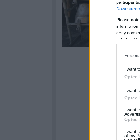
participants
Downstream 
Please note
information 
deny consent
in below Go
Persona
I want t
Opted 
I want t
Opted 
I want 
Advertis
Opted 
I want t
of my P
was col