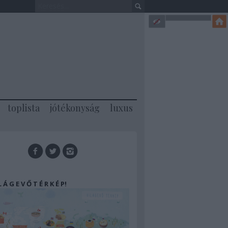
toplista
jótékonyság
luxus
 L Á G E V Ő T É R K É P!