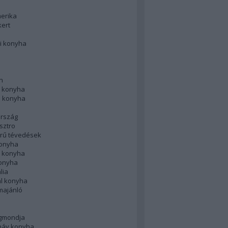
merika
kert
i konyha
n
 konyha
i konyha
rszág
sztro
rű tévedések
konyha
k konyha
konyha
lia
ál konyha
majánló
gmondja
náv konyha