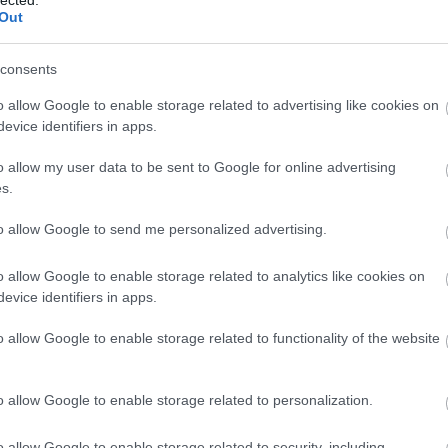
Szaká
Out
mit g
A tök
Budap
consents
cukr
o allow Google to enable storage related to advertising like cookies on
evice identifiers in apps.
Rov
o allow my user data to be sent to Google for online advertising
afrikai
s.
ausztri
ázsia
ázsiai 
to allow Google to send me personalized advertising.
baszk 
bejrút
o allow Google to enable storage related to analytics like cookies on
belgiu
berlin
evice identifiers in apps.
bizarr
bocuse
o allow Google to enable storage related to functionality of the website
bocuse
brit ko
cukiság
o allow Google to enable storage related to personalization.
dél ame
ego
English
o allow Google to enable storage related to security, including