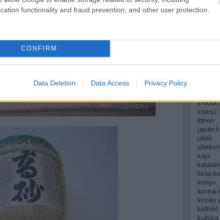
english
cation functionality and fraud prevention, and other user protection.
északi
európa
fesztivá
francia
CONFIRM
futás
hanoi
hollan
hong k
Data Deletion
Data Access
Privacy Policy
hotel
indiai 
indulás
interjú
itthon
japán 
játék
jótéko
kaja
katalá
kínai k
könyv
koreai
közép 
külföld
kultúra