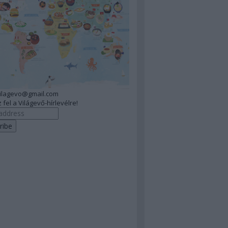
vilagevo@gmail.com
 fel a Világevő-hírlevélre!