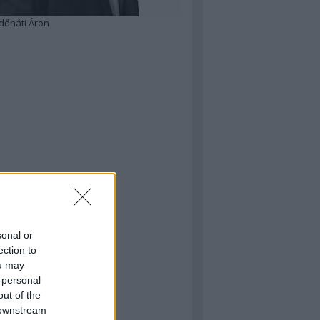
dőháti Áron
sonal or
ection to
ou may
 personal
out of the
 downstream