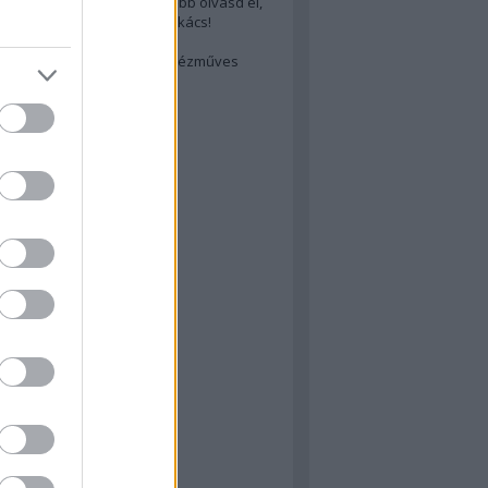
cs akarsz lenni? Akkor előbb olvasd el,
ondol erről egy magyar szakács!
életes steak titka
est rejtett kincsei: orosz kézműves
ászat
atok
 konyha
a
konyha
konyha
m
dor
 dor
nyha
rika