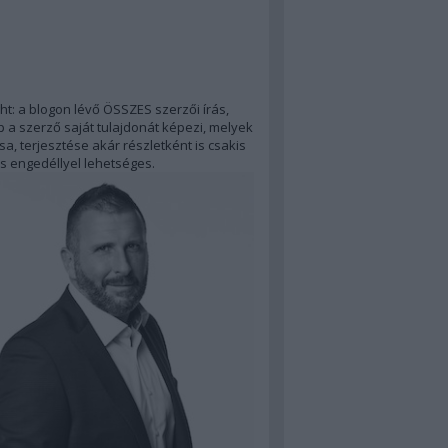
ht: a blogon lévő ÖSSZES szerzői írás,
 a szerző saját tulajdonát képezi, melyek
a, terjesztése akár részletként is csakis
s engedéllyel lehetséges.