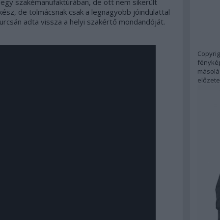
egy szakémanufaktúrában, de ott nem sikerült
ész, de tolmácsnak csak a legnagyobb jóindulattal
furcsán adta vissza a helyi szakértő mondandóját.
Copyrig
fénykép
másolás
előzete