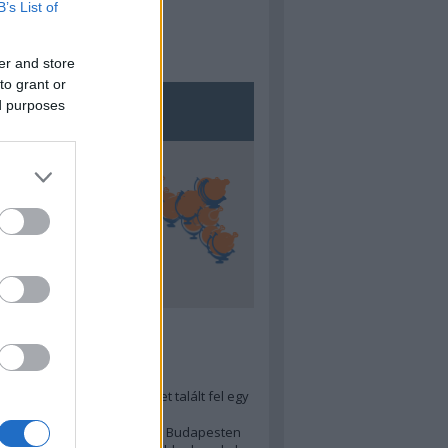
B’s List of
er and store
to grant or
ed purposes
5
ra menő Budapest-térképet talált fel egy
r tervező, hogy...
 legjobb (elérhető árú) ebéd Budapesten