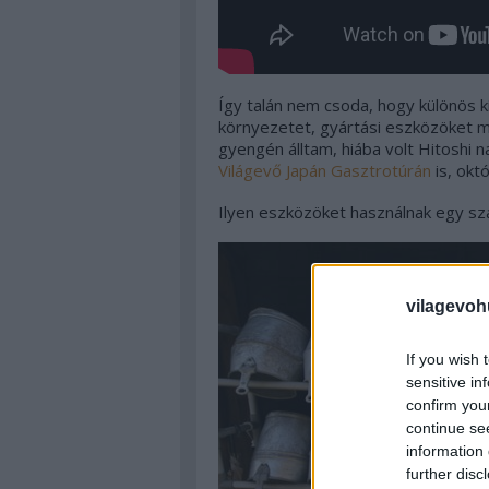
Így talán nem csoda, hogy különös kí
környezetet, gyártási eszközöket m
gyengén álltam, hiába volt Hitoshi 
Világevő Japán Gasztrotúrán
is, okt
Ilyen eszközöket használnak egy s
vilagevoh
If you wish 
sensitive in
confirm you
continue se
information 
further disc