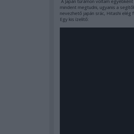
A Japán túrámon voltam egyébként 
mindent megtudni, ugyanis a segítők
nevezhető japán srác, Hitashi elég 
Egy kis ízelítő: