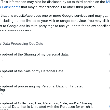
. This information may also be disclosed by us to third parties on the
IA
Participants
that may further disclose it to other third parties.
 that this website/app uses one or more Google services and may gath
including but not limited to your visit or usage behaviour. You may click 
 to Google and its third-party tags to use your data for below specifi
ogle consent section.
l Data Processing Opt Outs
o opt-out of the Sharing of my personal data.
In
o opt-out of the Sale of my Personal Data.
In
to opt-out of processing my Personal Data for Targeted
TOP
ing.
In
Annyi
magya
o opt-out of Collection, Use, Retention, Sale, and/or Sharing
A 10
ersonal Data that Is Unrelated with the Purposes for which it
lected.