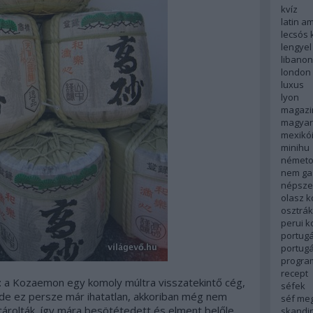
kvíz
latin a
lecsós 
lengyel
libanon
london
luxus
lyon
magazi
magyar
mexikó
minihu
németo
nem ga
népsze
olasz 
osztrá
perui 
portugá
portug
progra
recept
: a Kozaemon egy komoly múltra visszatekintő cég,
séfek
 de ez persze már ihatatlan, akkoriban még nem
séf me
rolták, így mára besötétedett és elment belőle
skandi