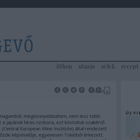
itthon
utazás
séfek
recept
Tetszik
0
Ú J: V I
dni magamból, megkönnyebbültem, nem lesz több.
 a japánok híres rizsbora, ezt kóstoltuk szakértő
(Central European Wine Institute) által rendezett
őzde képviselője, egyenesen Tokióból érkezett.