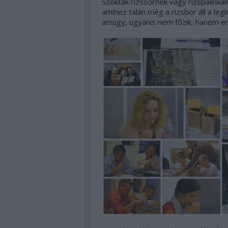
Szokták rizssörnek vagy rizspálinkán
amihez talán még a rizsbor áll a le
amúgy, ugyanis nem főzik, hanem erje