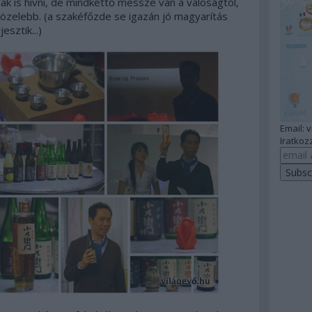
ak is hívni, de mindkettő messze van a valóságtól,
gközelebb. (a szakéfőzde se igazán jó magyarítás
sztik...)
Email: 
Iratkozz