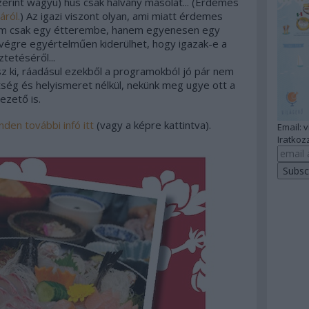
zerint wagyu) hús csak halvány másolat... (Érdemes
áról.
) Az igazi viszont olyan, ami miatt érdemes
 nem csak egy étterembe, hanem egyenesen egy
 végre egyértelműen kiderülhet, hogy igazak-e a
tetéséről...
z ki, ráadásul ezekből a programokból jó pár nem
ítség és helyismeret nélkül, nekünk meg ugye ott a
ezető is.
nden további infó itt
(vagy a képre kattintva).
Email: 
Iratkozz