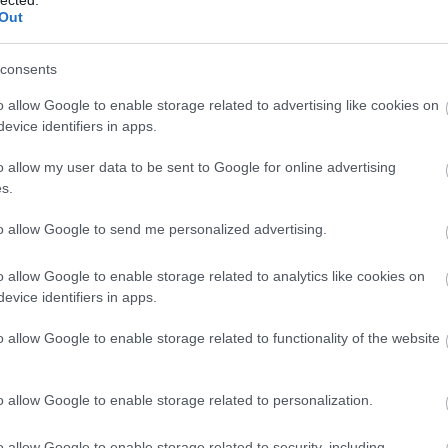
Szaká
állalata, ennek a megbízhatóság és szakértelem
Out
mit g
annak, hogy képesek az anyacég segyítségével akár
A tök
 foglalni nekünk. Az program egyeztetés és
Budap
consents
cukr
lő újra a japán élményeim, nagyon várom már az
o allow Google to enable storage related to advertising like cookies on
evice identifiers in apps.
Rov
nformációról és gasztroélményről én gondoskodom,
nen egy helyi idegenvezető is, azaz, ha én
o allow my user data to be sent to Google for online advertising
afrikai
án, akkor majd ő kisegít. Nekem meg külön öröm,
s.
ausztri
egen és videókon keresztül oszthatom meg a
ázsia
yemet, hanem élőben, ízekkel, illatokkal a történés
ázsiai 
to allow Google to send me personalized advertising.
ztroországában.
baszk 
bejrút
o allow Google to enable storage related to analytics like cookies on
belgiu
berlin
evice identifiers in apps.
kozhatunk egy japán élményvacsorán a Fujiban
addig
bizarr
bocuse
o allow Google to enable storage related to functionality of the website
bocuse
brit ko
cukiság
o allow Google to enable storage related to personalization.
dél ame
ego
English
o allow Google to enable storage related to security, including