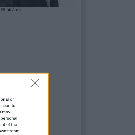
dőháti Áron
sonal or
ection to
ou may
 personal
out of the
 downstream