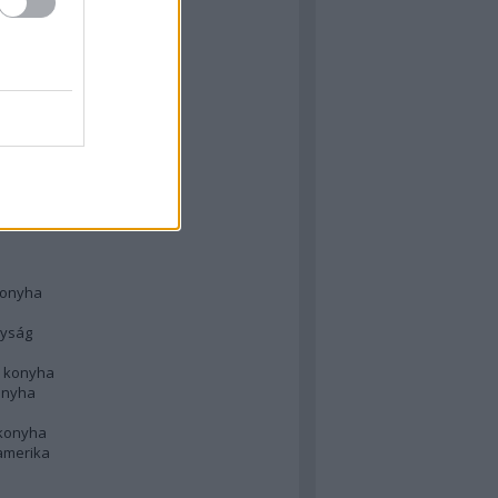
 konyha
l
 konyha
d konyha
ong
konyha
konyha
nyság
n konyha
onyha
 konyha
amerika