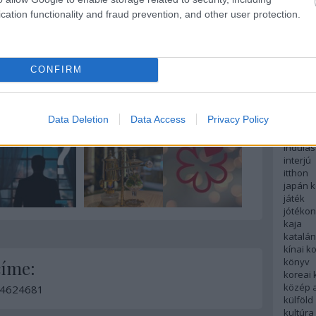
english
cation functionality and fraud prevention, and other user protection.
012
michelin
október
tokió
michelin csillag
jiro
tsukiji
északi
európa
ag
jtb
japánspecialista
fesztivá
13
komment
francia
CONFIRM
futás
hanoi
hollan
hong k
Data Deletion
Data Access
Privacy Policy
hotel
indiai 
indulás
interjú
itthon
japán 
játék
jótéko
kaja
katalá
kínai k
könyv
címe:
koreai
közép 
d/4624681
külföld
kultúra