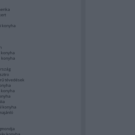
merika
kert
i konyha
n
 konyha
i konyha
rszág
sztro
rű tévedések
konyha
k konyha
konyha
lia
ál konyha
majánló
gmondja
náv konyha