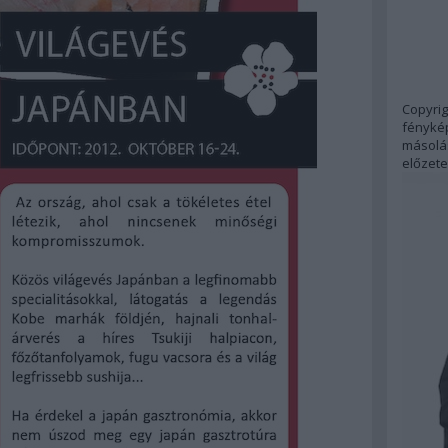
Copyrig
fénykép
másolás
előzete