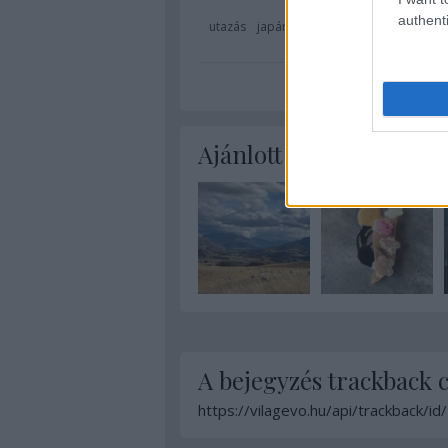
authenti
utazás
japán
étterem
tokyo
sushi
2
3 csill
Ajánlott bejegyzések:
A bejegyzés trackback 
https://vilagevo.hu/api/trackback/i