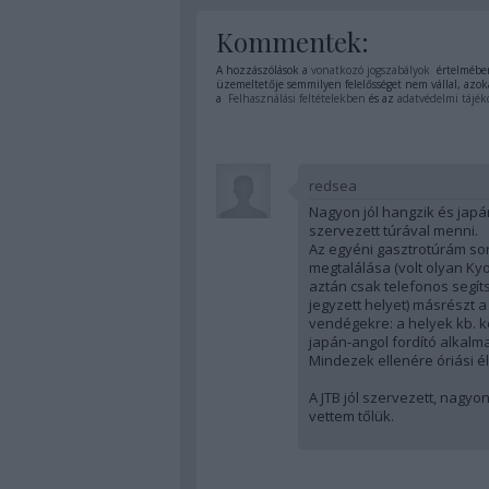
Kommentek:
A hozzászólások a
vonatkozó jogszabályok
értelmében
üzemeltetője semmilyen felelősséget nem vállal, azoka
a
Felhasználási feltételekben
és az
adatvédelmi tájék
redsea
Nagyon jól hangzik és jap
szervezett túrával menni.
Az egyéni gasztrotúrám so
megtalálása (volt olyan Kyo
aztán csak telefonos segít
jegyzett helyet) másrészt 
vendégekre: a helyek kb. k
japán-angol fordító alkalm
Mindezek ellenére óriási é
A JTB jól szervezett, nagyo
vettem tőlük.