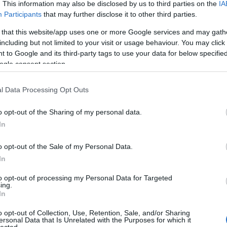
. This information may also be disclosed by us to third parties on the
IA
Participants
that may further disclose it to other third parties.
 that this website/app uses one or more Google services and may gath
aki a YouTube-on: "
i would sell my soul for this
including but not limited to your visit or usage behaviour. You may click 
ám el érte, de alig várom, hogy újra a számban
 to Google and its third-party tags to use your data for below specifi
ogle consent section.
l Data Processing Opt Outs
gazdag programból, lesz itt
fuguevés
is, ami a világ
végrendelkezni indulás előtt :) És kimegyünk
o opt-out of the Sharing of my personal data.
, ahol a világ legjobb minőségű tonhalai találnak
verésen, és kicsit később már a világ legfrissebb
In
em is részletezem tovább, mert nagyon sok az
ram
, ami persze nem csak gasztronómiai, hanem
o opt-out of the Sale of my Personal Data.
. A fakultatív programok között pedig olyan
In
egy étkezés a legendás Jiro san sushi-éttermében,
lm is készült
, vagy a világ talán legjobb japán
to opt-out of processing my Personal Data for Targeted
TOP
sillagos Hamadayában.
ing.
In
Annyi
óriási Japán-rajongó lévén nem sokat
magya
o opt-out of Collection, Use, Retention, Sale, and/or Sharing
ista, a JTB utazási iroda
megkeresett, hogy
A 10
ersonal Data that Is Unrelated with the Purposes for which it
ét. Ők ráadásul nem egy kis iroda, hanem kb. a
lected.