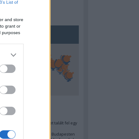
B’s List of
er and store
to grant or
ed purposes
5
ra menő Budapest-térképet talált fel egy
r tervező, hogy...
 legjobb (elérhető árú) ebéd Budapesten