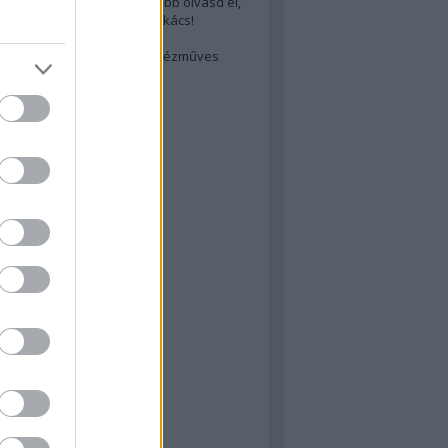
cs akarsz lenni? Akkor előbb olvasd el,
ondol erről egy magyar szakács!
életes steak titka
est rejtett kincsei: orosz kézműves
ászat
atok
 konyha
a
konyha
konyha
m
dor
 dor
nyha
rika