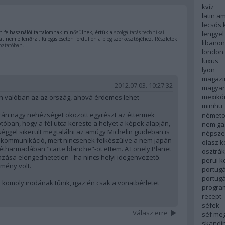
kvíz
latin a
lecsós 
 felhasználói tartalomnak minősülnek, értük a
szolgáltatás technikai
lengyel
t nem ellenőrzi. Kifogás esetén forduljon a blog szerkesztőjéhez. Részletek
libanon
oztatóban
.
london
luxus
lyon
magazi
2012.07.03. 10:27:32
magyar
mexikó
án valóban az az ország, ahová érdemes lehet
minihu
rán nagy nehézséget okozott egyrészt az éttermek
németo
tóban, hogy a fél utca kereste a helyet a képek alapján,
nem ga
séggel sikerült megtalálni az amúgy Michelin guideban is
népsze
a kommunikáció, mert nincsenek felkészülve a nem japán
olasz 
étharmadában "carte blanche"-ot ettem. A Lonely Planet
osztrá
azása elengedhetetlen - ha nincs helyi idegenvezető.
perui 
lmény volt.
portugá
portug
n komoly irodának tűnik, igaz én csak a vonatbérletet
progra
recept
séfek
Válasz erre
séf me
skandi