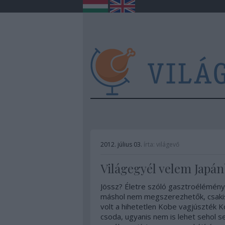
2012. július 03.
írta:
világevő
Világegyél velem Japán
Jössz? Életre szóló gasztroélémény
máshol nem megszerezhetők, csakis
volt a hihetetlen Kobe vagjúszték
csoda, ugyanis nem is lehet sehol s