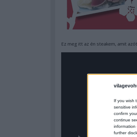
Ez meg itt az én steakem, amit azót
vilagevoh
If you wish 
sensitive in
confirm you
continue se
information 
further disc