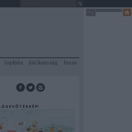
toplista
jótékonyság
luxus
 L Á G E V Ő T É R K É P!