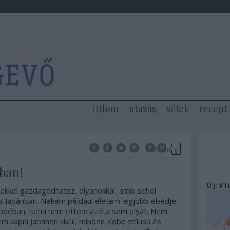
itthon
utazás
séfek
recept
Tetszik
0
ban!
Ú J: V I
ekkel gazdagodhatsz, olyanokkal, amik sehol
 Japánban. Nekem például életem legjobb ebédje
 Kobéban, soha nem ettem azóta sem olyat. Nem
em kapni Japánon kívül, minden Kobe stílusú és