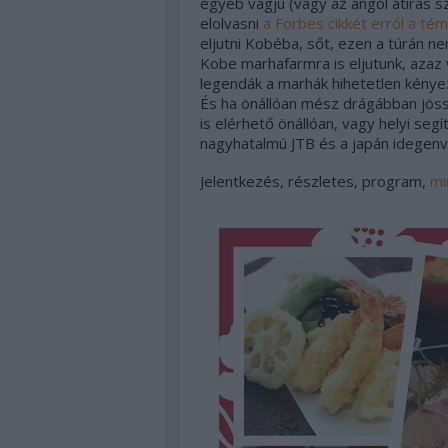
egyéb vagjú (vagy az angol átírás s
elolvasni
a Forbes cikkét erről a tém
eljutni Kobéba, sőt, ezen a túrán
Kobe marhafarmra is eljutunk, azaz
legendák a marhák hihetetlen kényez
És ha önállóan mész drágábban jöss
is elérhető önállóan, vagy helyi seg
nagyhatalmú JTB és a japán idegenv
Jelentkezés, részletes, program,
mi