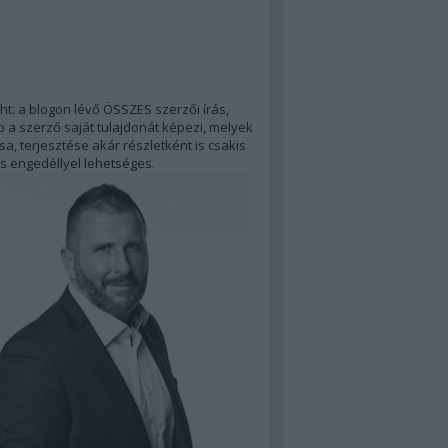
ht: a blogon lévő ÖSSZES szerzői írás,
 a szerző saját tulajdonát képezi, melyek
a, terjesztése akár részletként is csakis
s engedéllyel lehetséges.