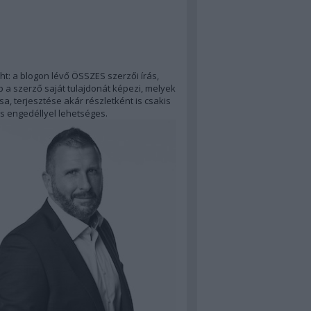
ht: a blogon lévő ÖSSZES szerzői írás,
 a szerző saját tulajdonát képezi, melyek
a, terjesztése akár részletként is csakis
s engedéllyel lehetséges.