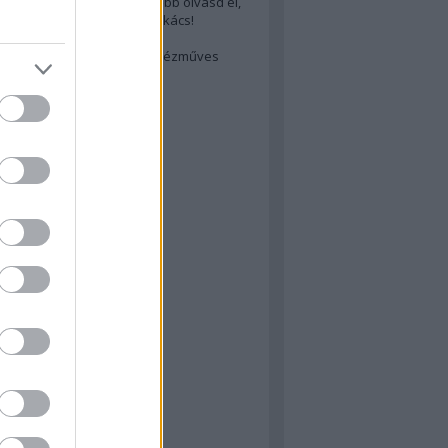
cs akarsz lenni? Akkor előbb olvasd el,
ondol erről egy magyar szakács!
életes steak titka
est rejtett kincsei: orosz kézműves
ászat
atok
 konyha
a
konyha
konyha
m
dor
 dor
nyha
rika