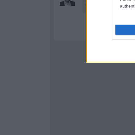
@kkornel
: nincs még erről
authenti