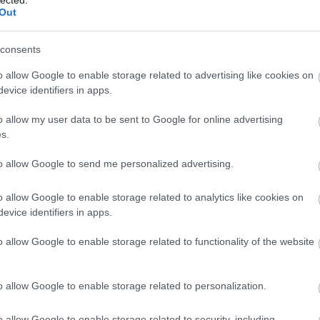
Szaká
címe:
Out
mit g
A tök
d/4570755
Budap
consents
cukr
o allow Google to enable storage related to advertising like cookies on
evice identifiers in apps.
Rov
 felhasználói tartalomnak minősülnek, értük a
szolgáltatás technikai
t nem ellenőrzi. Kifogás esetén forduljon a blog szerkesztőjéhez. Részletek
o allow my user data to be sent to Google for online advertising
afrikai
oztatóban
.
s.
ausztri
ázsia
ázsiai 
to allow Google to send me personalized advertising.
baszk 
2012.06.08. 08:06:12
bejrút
o allow Google to enable storage related to analytics like cookies on
belgiu
berlin
evice identifiers in apps.
ebb információt nem tudnál adni, esetleg weboldal vagy
bizarr
bocuse
o allow Google to enable storage related to functionality of the website
bocuse
brit ko
Válasz erre
cukiság
o allow Google to enable storage related to personalization.
dél ame
ego
log.hu
2012.06.12. 10:17:01
english
o allow Google to enable storage related to security, including