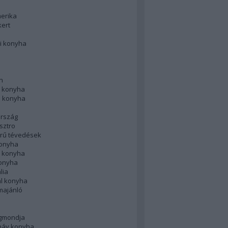
merika
kert
i konyha
n
 konyha
i konyha
rszág
sztro
rű tévedések
konyha
k konyha
konyha
lia
ál konyha
majánló
gmondja
náv konyha