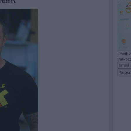
isztián.
Email: 
Iratkozz