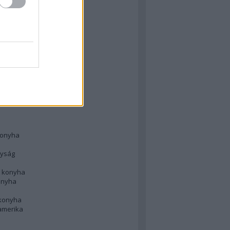
 konyha
l
 konyha
d konyha
ong
konyha
konyha
nyság
n konyha
onyha
 konyha
amerika