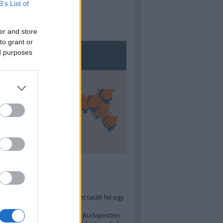
B’s List of
er and store
to grant or
ed purposes
5
ra menő Budapest-térképet talált fel egy
r tervező, hogy...
 legjobb (elérhető árú) ebéd Budapesten