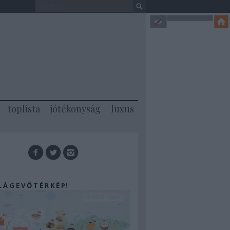
toplista
jótékonyság
luxus
 L Á G E V Ő T É R K É P!