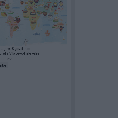
vilagevo@gmail.com
 fel a Világevő-hírlevélre!