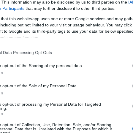
. This information may also be disclosed by us to third parties on the
IA
Participants
that may further disclose it to other third parties.
 that this website/app uses one or more Google services and may gath
including but not limited to your visit or usage behaviour. You may click 
 to Google and its third-party tags to use your data for below specifi
ogle consent section.
l Data Processing Opt Outs
o opt-out of the Sharing of my personal data.
In
o opt-out of the Sale of my Personal Data.
In
to opt-out of processing my Personal Data for Targeted
TOP
ing.
In
Annyi
magya
o opt-out of Collection, Use, Retention, Sale, and/or Sharing
A 10
ersonal Data that Is Unrelated with the Purposes for which it
lected.