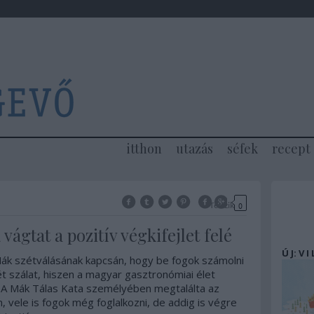
itthon
utazás
séfek
recept
Tetszik
0
ágtat a pozitív végkifejlet felé
Ú J: V I
ák
szétválásának kapcsán, hogy be fogok számolni
t szálat, hiszen a magyar gasztronómiai élet
. A Mák
Tálas Kata
személyében megtalálta az
, vele is fogok még foglalkozni, de addig is végre