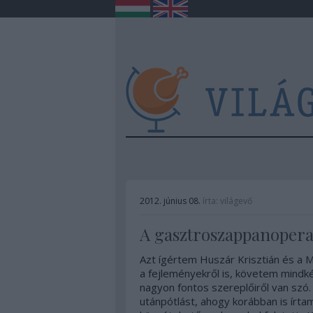
2012. június 08.
írta:
világevő
A gasztroszappanopera v
Azt ígértem
Huszár Krisztián
és a
M
a fejleményekről is, követem mindké
nagyon fontos szereplőiről van szó
utánpótlást, ahogy korábban is írtam