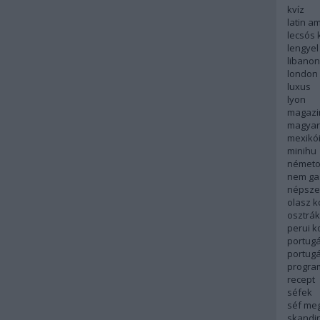
kvíz
latin a
lecsós 
lengyel
libanon
london
luxus
lyon
magazi
magyar
mexikó
minihu
németo
nem ga
népsze
olasz 
osztrá
perui 
portugá
portug
progra
recept
séfek
séf me
skandi