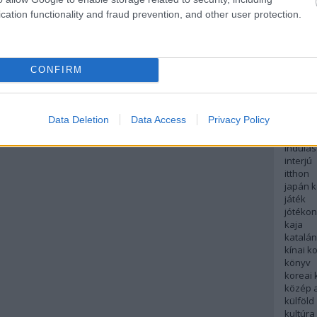
English
 semmi publikus infóm sajnos.
cation functionality and fraud prevention, and other user protection.
északi
európa
Válasz erre
fesztivá
francia
CONFIRM
futás
hanoi
hollan
hong k
Data Deletion
Data Access
Privacy Policy
hotel
indiai 
indulás
interjú
itthon
japán 
játék
jótéko
kaja
katalá
kínai k
könyv
koreai
közép 
külföld
kultúra