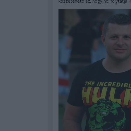
közzétehető az, hogy hol folytatja Kr