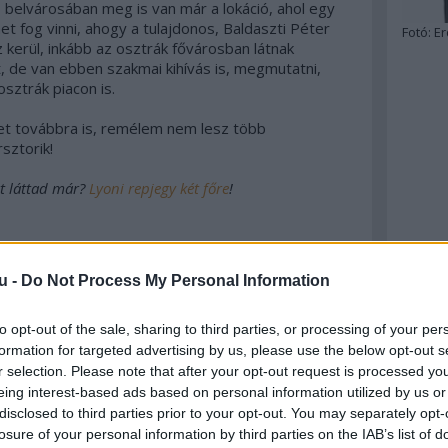
 belvárosában meg is van már a lokáció, ahol egy
met fog vinni, ahogy a tulajdonos, Baldaszti Péter
Fotó:
Er
 kerül, inkább az osztrák fővárosban látnak
, de van ebben szakmai kihívás is, megmutatni,
osztrák piacon is.
et továbbra is, remélem nem lesz több
sztorik!
t láttad már?
Lyoni repjegy két főre
!
u -
Do Not Process My Personal Information
nómia
2012
zóna
pesti
huszár
bisztró
tálas
baldaszti
to opt-out of the sale, sharing to third parties, or processing of your per
2
komment
formation for targeted advertising by us, please use the below opt-out s
r selection. Please note that after your opt-out request is processed y
eing interest-based ads based on personal information utilized by us or
disclosed to third parties prior to your opt-out. You may separately opt-
losure of your personal information by third parties on the IAB’s list of