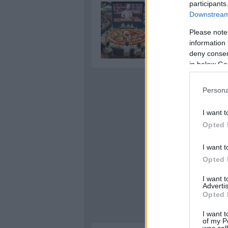
participants
Downstream 
Please note
information 
deny consent
in below Go
Persona
I want t
Opted 
I want t
Opted 
I want 
Advertis
Opted 
I want t
of my P
was col