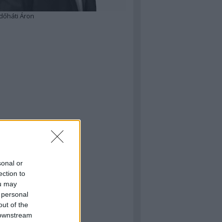
dőháti Áron
sonal or
ection to
ou may
 personal
out of the
 downstream