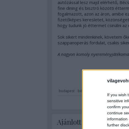
autózással lesz majd elérhető, Bécs
fine dining és bisztró közötti étter
fogalmazott, azon az áron, amibe ez
fizetőképes keresletet, közönséget
hogy tudunk jó éttermet csinálni az 
Sok sikert mindenkinek, követem ők
szappanoperás fordulat, csakis siker
A nagyon komoly nyereményjátékoma
vilagevoh
budapest
bécs
étterem
mák
gasztro
If you wish 
sensitive in
confirm you
continue se
information 
Ajánlott bejegyzések:
further disc