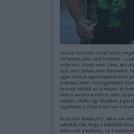
Huszár Krisztián a múlt héten megá
várhatóan július első hetében – a Lá
séfje lesz. A hely neve
Zóna
, ami ut
azaz első sorban nem főételekre, h
ugye a baszk tapasztalatok miatt pi
praktikus lehet. Volt egyébként több 
ha majd elindult az új helyen, és bel
nem is annyira a múltról, mert az p
oldalon, inkább úgy általában a gasz
Egyébként a Zona is kint van a Gour
És ha már Baldaszti's, akkor van mé
hallották már, hogy a Babelből táv
titkos volt a küldetés. Az ő esetébe