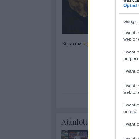
Opted 
Google 
I want t
web or d
Ki jön ma
izgalmas bevándorlóéletek
I want t
purpose
I want 
I want t
körte
recept
gasztronóm
web or d
I want t
or app.
Ajánlott bejegyzések:
I want t
I want t