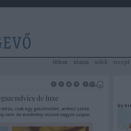
itthon
utazás
séfek
recept
Tetszik
0
gszendvics de luxe
Ú J: V I
eírás, csak egy gasztroötlet, amihez szinte
épp nem. Az eredmény viszont nagyon szuper.