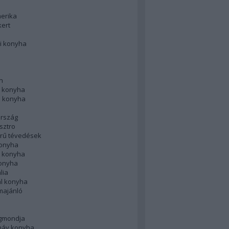
merika
kert
i konyha
n
 konyha
i konyha
rszág
sztro
rű tévedések
konyha
k konyha
konyha
lia
ál konyha
majánló
gmondja
náv konyha