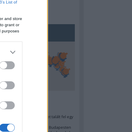
B’s List of
er and store
to grant or
ed purposes
5
ra menő Budapest-térképet talált fel egy
r tervező, hogy...
 legjobb (elérhető árú) ebéd Budapesten