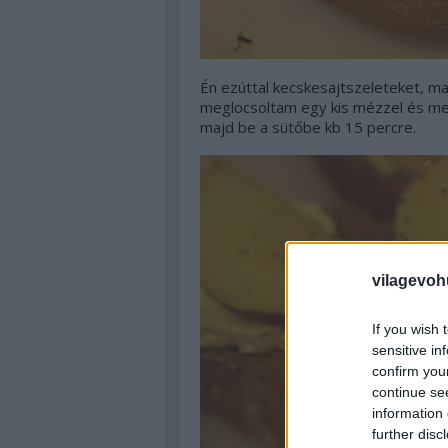
Én ezúttal kecskesajtszeleteket, m
meglocsoltam egy kis mézzel és meg
majd be a sütőbe kb 15 percre.
vilagevoh
If you wish 
sensitive in
confirm you
continue se
information 
further disc