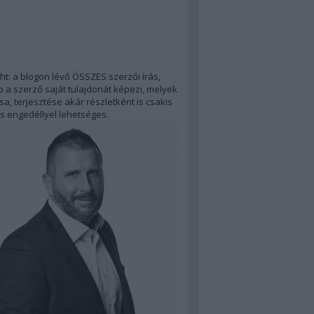
ht: a blogon lévő ÖSSZES szerzői írás,
 a szerző saját tulajdonát képezi, melyek
a, terjesztése akár részletként is csakis
s engedéllyel lehetséges.