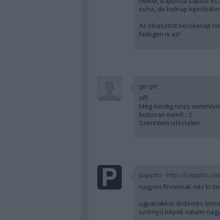
nélkül, trappista sajtból é
soha, de holnap kipróbálom
Az olvasztott kecskesajt 
hidegen is az!
gergel
off:
Még mindig nincs semmilyen
biztosan menő...:(
Szerintem ízléstelen.
pappito
·
http://pappito.co
nagyon finomnak néz ki (m
ugyanakkor érdemes lenne 
szörnyű képek valami nagy