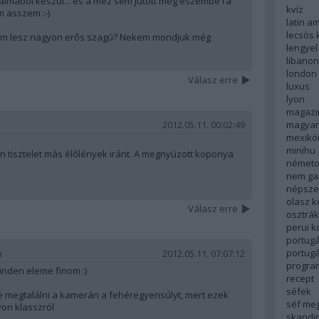
s almából készül... és a méz sem jutott még eszembe rá
kvíz
 asszem :-)
latin a
lecsós 
nem lesz nagyon erős szagú? Nekem mondjuk még
lengyel
libanon
london
Válasz erre
luxus
lyon
magazi
magyar
2012.05.11. 00:02:49
mexikó
minihu
 tisztelet más élőlények iránt. A megnyúzott koponya
németo
nem ga
népsze
olasz 
Válasz erre
osztrá
perui 
portugá
portug
m
2012.05.11. 07:07:12
progra
inden eleme finom :)
recept
séfek
megtalálni a kamerán a fehéregyensúlyt, mert ezek
séf me
on klasszról
skandi