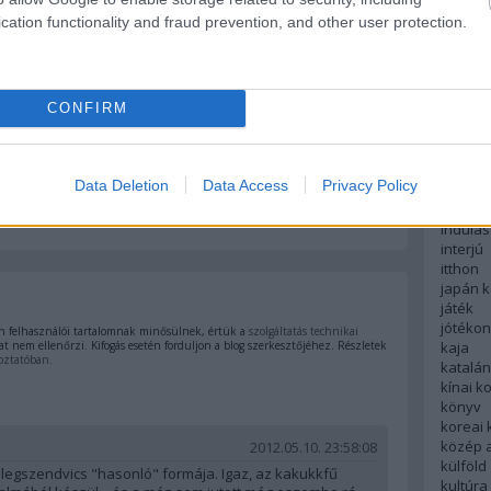
English
cation functionality and fraud prevention, and other user protection.
északi
európa
fesztivá
francia
CONFIRM
futás
hanoi
hollan
hong k
címe:
Data Deletion
Data Access
Privacy Policy
hotel
indiai 
d/4500141
indulás
interjú
itthon
japán 
játék
jótéko
 felhasználói tartalomnak minősülnek, értük a
szolgáltatás technikai
kaja
t nem ellenőrzi. Kifogás esetén forduljon a blog szerkesztőjéhez. Részletek
oztatóban
.
katalá
kínai k
könyv
koreai
közép 
2012.05.10. 23:58:08
külföld
egszendvics "hasonló" formája. Igaz, az kakukkfű
kultúra