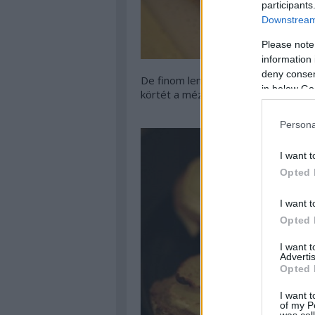
participants
Downstream 
Please note
information 
deny consent
De finom lenne hideg-meleg verziób
in below Go
körtét a mézzel és kakukkfűvel és u
Persona
I want t
Opted 
I want t
Opted 
I want 
Advertis
Opted 
I want t
of my P
was col