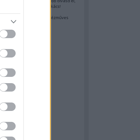
cs akarsz lenni? Akkor előbb olvasd el,
ondol erről egy magyar szakács!
életes steak titka
est rejtett kincsei: orosz kézműves
ászat
atok
 konyha
a
konyha
konyha
m
dor
 dor
nyha
rika