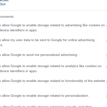
Szaká
Out
mit g
A tök
Budap
consents
cukr
o allow Google to enable storage related to advertising like cookies on
evice identifiers in apps.
Rov
be, és -ételekbe belekóstolni
?
o allow my user data to be sent to Google for online advertising
afrikai
s.
ausztri
ázsia
ázsiai 
to allow Google to send me personalized advertising.
baszk 
bejrút
o allow Google to enable storage related to analytics like cookies on
belgiu
ia
2012
kecskesajt
szendvics
nemrecept
berlin
evice identifiers in apps.
bizarr
20
komment
bocuse
o allow Google to enable storage related to functionality of the website
bocuse
brit ko
cukiság
o allow Google to enable storage related to personalization.
dél ame
ego
english
o allow Google to enable storage related to security, including