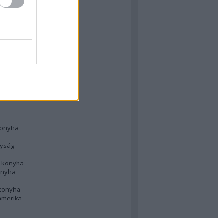
 konyha
l
 konyha
d konyha
ong
konyha
konyha
nyság
n konyha
onyha
 konyha
amerika