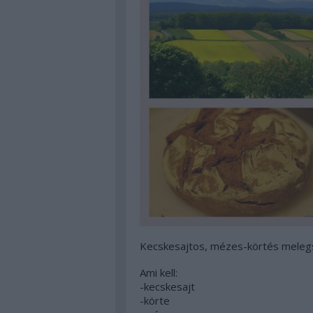
Kecskesajtos, mézes-körtés meleg
Ami kell:
-kecskesajt
-körte