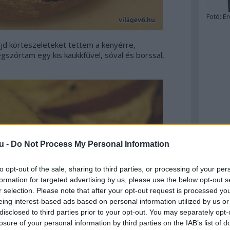
Fotó:
Er
ajd körteszeleteket tettem a kenyérre,
szórtam egy kis kaukkfűvel, sóval és borssal,
u -
Do Not Process My Personal Information
to opt-out of the sale, sharing to third parties, or processing of your per
formation for targeted advertising by us, please use the below opt-out s
r selection. Please note that after your opt-out request is processed y
eing interest-based ads based on personal information utilized by us or
disclosed to third parties prior to your opt-out. You may separately opt-
losure of your personal information by third parties on the IAB’s list of