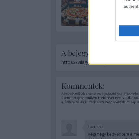
authenti
A bejegyzés trackback 
https://vilagevo.hu/api/trackback/i
Kommentek:
A hozzászólások a
vonatkozó jogszabályok
értelmében
üzemeltetője semmilyen felelősséget nem vállal, azoka
a
Felhasználási feltételekben
és az
adatvédelmi tájék
Lacusru
Régi nagy kedvencem a mel