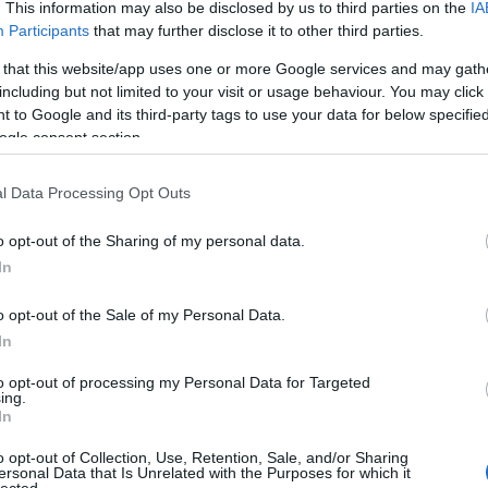
. This information may also be disclosed by us to third parties on the
IA
Participants
that may further disclose it to other third parties.
 that this website/app uses one or more Google services and may gath
including but not limited to your visit or usage behaviour. You may click 
 to Google and its third-party tags to use your data for below specifi
an is, ha egy serpenyőben összepirítom kicsit a
ogle consent section.
tána a hideg sajtoskenyérre teszem rá.
l Data Processing Opt Outs
o opt-out of the Sharing of my personal data.
In
o opt-out of the Sale of my Personal Data.
In
to opt-out of processing my Personal Data for Targeted
TOP
ing.
In
Annyi
magya
o opt-out of Collection, Use, Retention, Sale, and/or Sharing
A 10
ersonal Data that Is Unrelated with the Purposes for which it
lected.