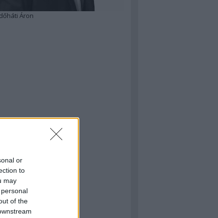
dőháti Áron
sonal or
ection to
ou may
 personal
out of the
 downstream