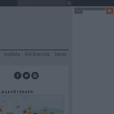
toplista
jótékonyság
luxus
 L Á G E V Ő T É R K É P!