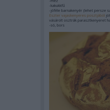
-méz
-kakukkfű
-jóféle barnakenyér (lehet persze sa
Eszter vajaskenyeres posztjából
jöt
vásárolt osztrák parasztkenyeret h
-só, bors