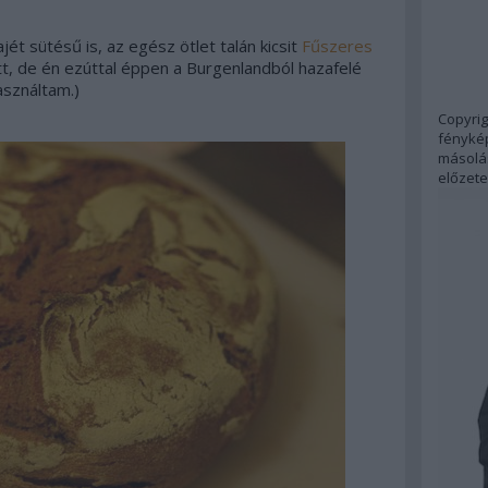
jét sütésű is, az egész ötlet talán kicsit
Fűszeres
t, de én ezúttal éppen a Burgenlandból hazafelé
asználtam.)
Copyrig
fénykép
másolás
előzete