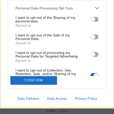
Torkos Csütörtök: foglaltál már?
Please note that this website/app uses one or more Google
Personal Data Processing Opt Outs
services and may gather and store information including but
világevő
•
2011. február 22.
2
not limited to your visit or usage behaviour. You may click to
I want to opt-out of the Sharing of my
personal data.
grant or deny consent to Google and its third-party tags to
Opted In
Akár a Nobuban is ehetsz féláron március 10-én, de
use your data for below specified purposes in below Google
ehhez nagyon gyorsnak kell lenned a
consent section.
I want to opt-out of the Sale of my
Personal Data.
foglalással!Léböjt közben (a felén már túl vagyok,
Opted In
egy előre életben, jön majd a részletes beszámoló) is
sikerült átnéznem a 700-as listát, itt vannak az
I want to opt-out of processing my
ajánlataim.
Personal Data for Targeted Advertising.
Opted In
I want to opt-out of Collection, Use,
Retention, Sale, and/or Sharing of my
Personal Data that Is Unrelated with the
CONFIRM
Purposes for which it was collected.
Opted Out
SÜTI BEÁLLÍTÁSOK MÓDOSÍTÁSA
Google consents
Data Deletion
Data Access
Privacy Policy
I want to allow Google to enable storage
mobil
|
teljes
related to advertising like cookies on web or