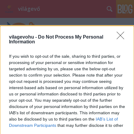
világevő
vilagevohu -
Do Not Process My Personal
Information
If you wish to opt-out of the sale, sharing to third parties, or
processing of your personal or sensitive information for
Dől a lé. Sajnos.
targeted advertising by us, please use the below opt-out
section to confirm your selection. Please note that after your
világevő
•
2011. február 24.
28
opt-out request is processed you may continue seeing
interest-based ads based on personal information utilized by
Nem volt egyszerű lemondani a legfontosabb
us or personal information disclosed to third parties prior to
hobbimról, a "szakmámról" és egy nagyon fontos
your opt-out. You may separately opt-out of the further
örömforrásról: az evésről. Alapvetően mindenevő
disclosure of your personal information by third parties on the
vagyok, de főleg húsra és egészségtelen
IAB’s list of downstream participants. This information may
finomságokra specializálódtam. Emiatt aztán még
also be disclosed by us to third parties on the
IAB’s List of
viccesebb ötletnek tűnt a megkeresés…
Downstream Participants
that may further disclose it to other
third parties.