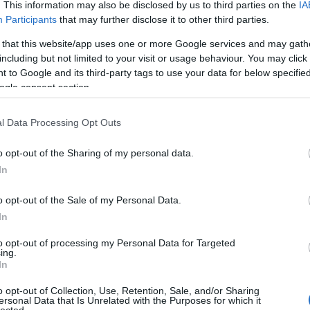
. This information may also be disclosed by us to third parties on the
IA
Participants
that may further disclose it to other third parties.
 that this website/app uses one or more Google services and may gath
including but not limited to your visit or usage behaviour. You may click 
 to Google and its third-party tags to use your data for below specifi
ogle consent section.
l Data Processing Opt Outs
o opt-out of the Sharing of my personal data.
In
o opt-out of the Sale of my Personal Data.
In
to opt-out of processing my Personal Data for Targeted
TOP
ing.
In
Annyi
magya
o opt-out of Collection, Use, Retention, Sale, and/or Sharing
A 10
ersonal Data that Is Unrelated with the Purposes for which it
lected.