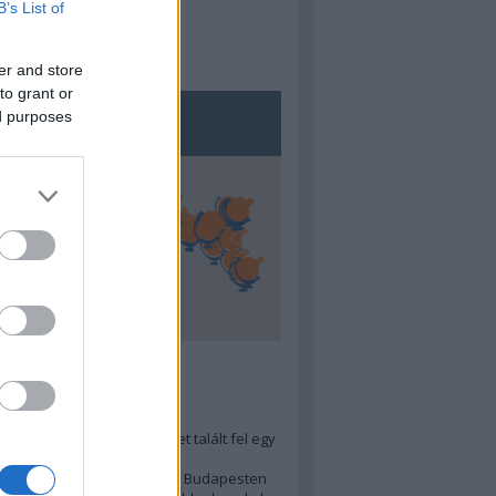
B’s List of
er and store
to grant or
ed purposes
5
ra menő Budapest-térképet talált fel egy
r tervező, hogy...
 legjobb (elérhető árú) ebéd Budapesten