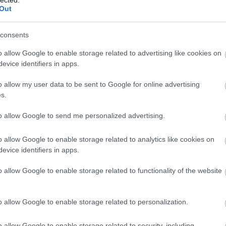
Szaká
Out
mit g
A tök
Budap
consents
cukr
o allow Google to enable storage related to advertising like cookies on
evice identifiers in apps.
Rov
o allow my user data to be sent to Google for online advertising
afrikai
s.
ausztri
ázsia
ázsiai 
to allow Google to send me personalized advertising.
baszk 
bejrút
o allow Google to enable storage related to analytics like cookies on
belgiu
berlin
evice identifiers in apps.
bizarr
bocuse
o allow Google to enable storage related to functionality of the website
bocuse
brit ko
cukiság
o allow Google to enable storage related to personalization.
dél ame
ego
english
o allow Google to enable storage related to security, including