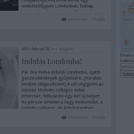
omlettet!Éppen Londonban, holnap
kimegyek még egyszer a Borough
Marketra, ma pedig elmegyek egy
8
komment
Tovább
fantasztikus panorámával rendelkező
étterembe, a…
2011. február 02.
írta:
világevő
Email: 
Indulás Londonba!
Iratkozz
Pár óra múlva indulok Londonba, újabb
gasztroélmények gyűjtésére. [Korábbi
londoni világevéseim] A cél végigenni az
összes Michelin-csillagos indiai
éttermet, felfedezni egy-két új helyet
és persze elmenni a nagy kedvencbe, a
szintén csillagos, de külsőségeiben
egyszerű,…
2
komment
Tovább