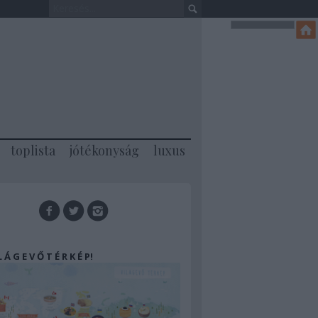
toplista
jótékonyság
luxus
 L Á G E V Ő T É R K É P!