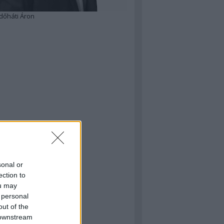
dőháti Áron
sonal or
ection to
ou may
 personal
out of the
 downstream