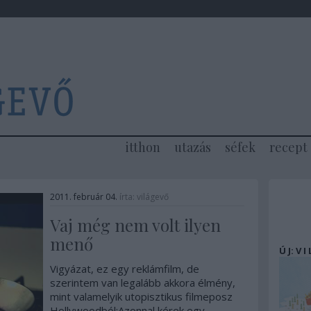
itthon
utazás
séfek
recept
2011. február 04.
írta:
világevő
Vaj még nem volt ilyen
menő
Ú J: V I
Vigyázat, ez egy reklámfilm, de
szerintem van legalább akkora élmény,
mint valamelyik utopisztikus filmeposz
Hollywoodból:Azonnal kérek egy