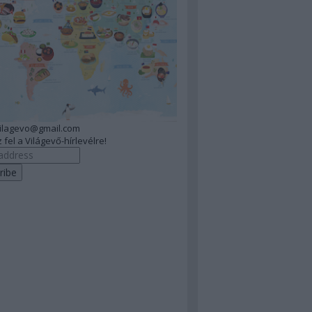
vilagevo@gmail.com
 fel a Világevő-hírlevélre!