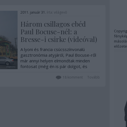
2011. január 31.
írta:
világevő
Három csillagos ebéd
Paul Bocuse-nél: a
Copyrig
fénykép
Bresse-i csirke (videóval)
másolás
előzete
A lyoni és francia csúcsszínvonalú
gasztronómia atyjáról, Paul Bocuse-ről
már annyi helyen elmondtak minden
fontosat (még én is pár dolgot, és
hamarosan összeállítok róla egy
nagyobb videót is), hogy ezzel nem is
18
komment
Tovább
húzom az időt. A lényeg, hogy az élő (85
éves lesz február…