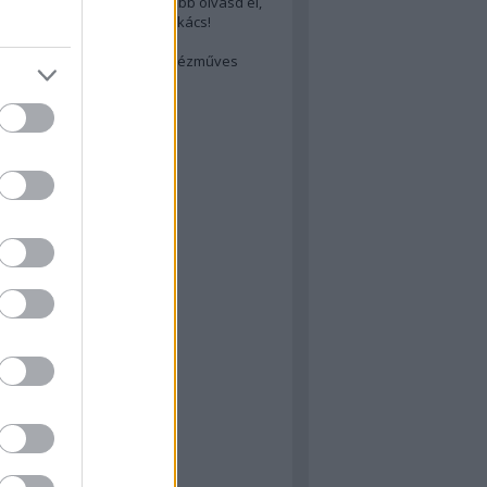
cs akarsz lenni? Akkor előbb olvasd el,
ondol erről egy magyar szakács!
életes steak titka
est rejtett kincsei: orosz kézműves
ászat
atok
 konyha
a
konyha
konyha
m
dor
 dor
nyha
rika