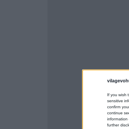
vilagevoh
If you wish 
sensitive in
confirm you
continue se
information 
further disc