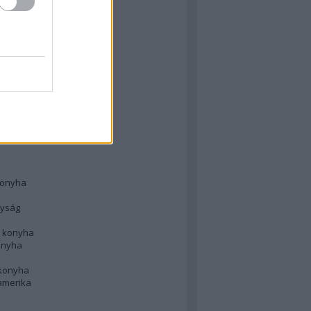
 konyha
l
 konyha
d konyha
ong
konyha
konyha
nyság
n konyha
onyha
 konyha
amerika