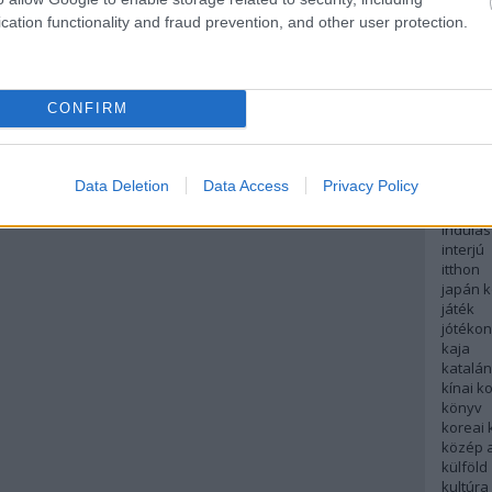
English
cation functionality and fraud prevention, and other user protection.
északi
európa
fesztivá
francia
CONFIRM
futás
hanoi
hollan
hong k
Data Deletion
Data Access
Privacy Policy
hotel
indiai 
indulás
interjú
itthon
japán 
játék
jótéko
kaja
katalá
kínai k
könyv
koreai
közép 
külföld
kultúra