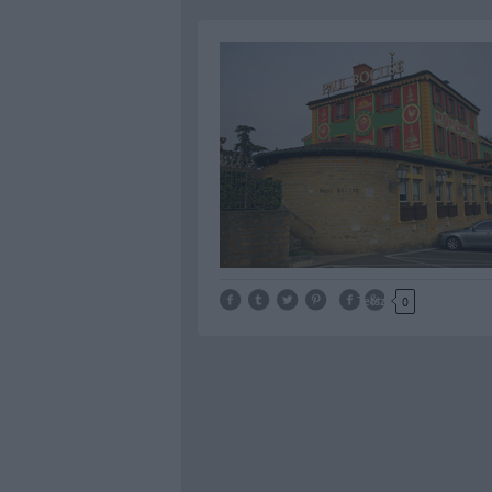
Tetszik
0