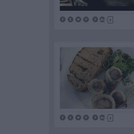
Tetszik
0
Tetszik
0