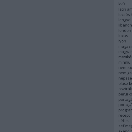
kvíz
latin a
lecsós 
lengyel
libanon
london
luxus
lyon
magazi
magyar
mexikó
minihu
németo
nem ga
népsze
olasz 
osztrá
perui 
portugá
portug
progra
recept
séfek
séf me
skandi