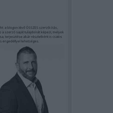
ht: a blogon lévő ÖSSZES szerzői írás,
 a szerző saját tulajdonát képezi, melyek
a, terjesztése akár részletként is csakis
s engedéllyel lehetséges.