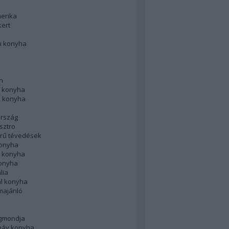
merika
kert
i konyha
n
 konyha
i konyha
rszág
sztro
rű tévedések
konyha
k konyha
konyha
lia
ál konyha
majánló
gmondja
náv konyha