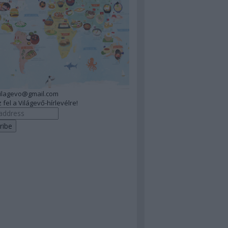
vilagevo@gmail.com
 fel a Világevő-hírlevélre!