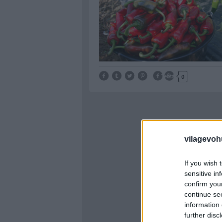
Tetszik
0
vilagevoh
If you wish 
sensitive in
confirm you
continue se
information 
further disc