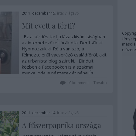
2011. december 15.
írta:
világevő
Mit evett a férfi?
Copyrig
-Ez a kérdés tartja lázas kíváncsiságban
fénykép
az internetezőket órák óta! Derítsük ki!
másolás
Nyomozzuk ki! Róla van szó, a
előzete
félmeztelenül vacsorázó családfőről, akit
az urbanista blog szúrt ki. Elindult
közben a Facebookon is a szakmai
munka, oda is nézzetek át néha!És…
10
komment
Tovább
2011. december 14.
írta:
világevő
A fűszerpaprika országa