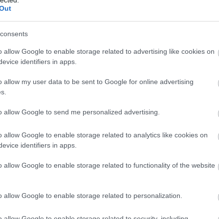
Szaká
Out
mit g
A tök
Budap
consents
cukr
o allow Google to enable storage related to advertising like cookies on
evice identifiers in apps.
Rov
o allow my user data to be sent to Google for online advertising
afrikai
s.
ausztri
ázsia
ázsiai 
to allow Google to send me personalized advertising.
baszk 
bejrút
o allow Google to enable storage related to analytics like cookies on
belgiu
berlin
evice identifiers in apps.
bizarr
bocuse
o allow Google to enable storage related to functionality of the website
bocuse
brit ko
cukiság
o allow Google to enable storage related to personalization.
dél ame
ego
English
o allow Google to enable storage related to security, including