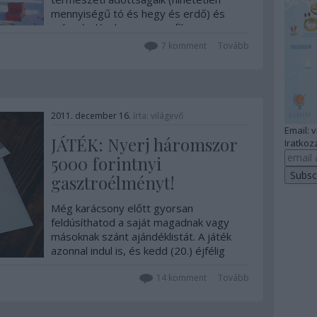
mennyiségű tó és hegy és erdő) és
még ráadásul nagyon profik a
turizmusban is, kreatív ötletekben nincs
7
komment
Tovább
hiány és a…
2011. december 16.
írta:
világevő
Email: 
JÁTÉK: Nyerj háromszor
Iratkozz
5000 forintnyi
gasztroélményt!
Még karácsony előtt gyorsan
feldúsíthatod a saját magadnak vagy
másoknak szánt ajándéklistát. A játék
azonnal indul is, és kedd (20.) éjfélig
lehet részt venni benne, sorsolás
másnap reggel. A nyeremény: Voucher 3
14
komment
Tovább
x 5000 forint értékben, ami beváltható a
Baldaszti's-ban…