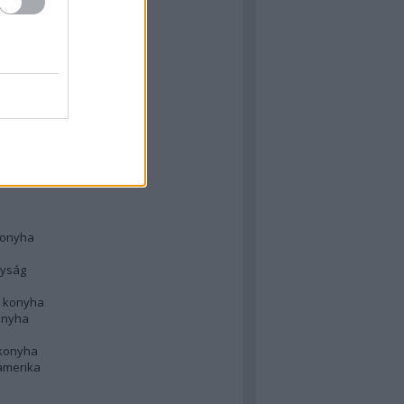
 konyha
l
 konyha
d konyha
ong
konyha
konyha
nyság
n konyha
onyha
 konyha
amerika