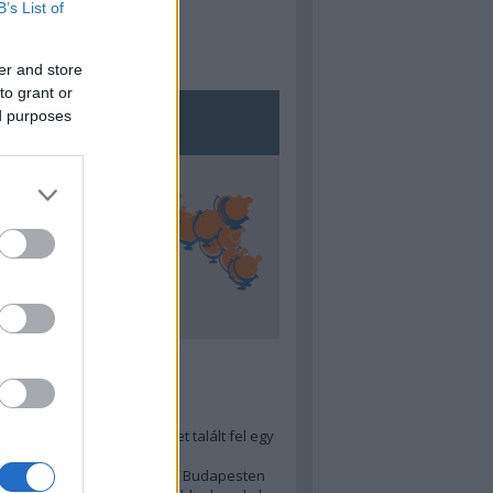
B’s List of
er and store
to grant or
ed purposes
5
ra menő Budapest-térképet talált fel egy
r tervező, hogy...
 legjobb (elérhető árú) ebéd Budapesten