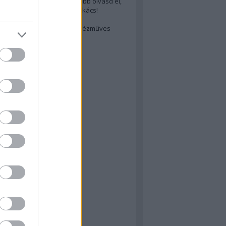
cs akarsz lenni? Akkor előbb olvasd el,
ondol erről egy magyar szakács!
életes steak titka
est rejtett kincsei: orosz kézműves
ászat
atok
 konyha
a
konyha
konyha
m
dor
 dor
nyha
rika