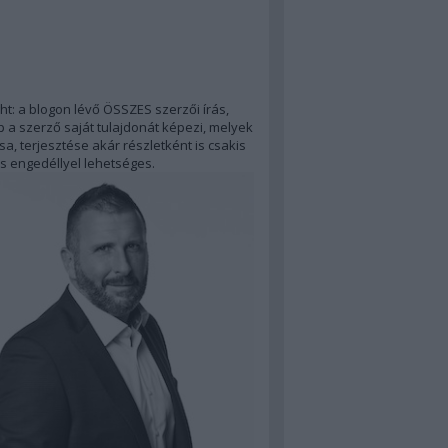
ht: a blogon lévő ÖSSZES szerzői írás,
 a szerző saját tulajdonát képezi, melyek
a, terjesztése akár részletként is csakis
s engedéllyel lehetséges.