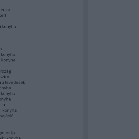
merika
kert
i konyha
n
 konyha
i konyha
rszág
sztro
rű tévedések
konyha
k konyha
konyha
lia
ál konyha
majánló
gmondja
náv konyha