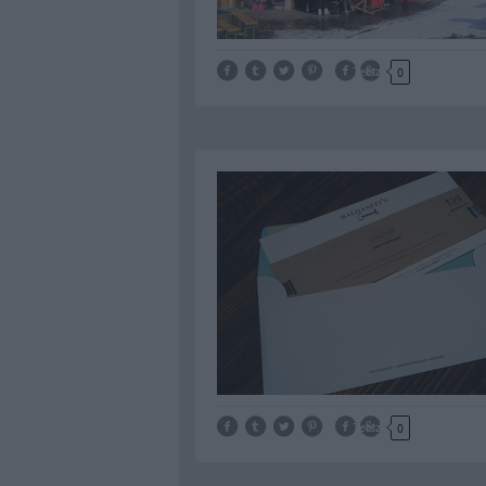
Tetszik
0
Tetszik
0