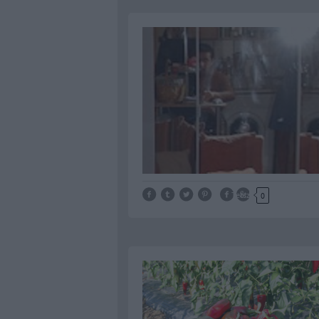
Tetszik
0