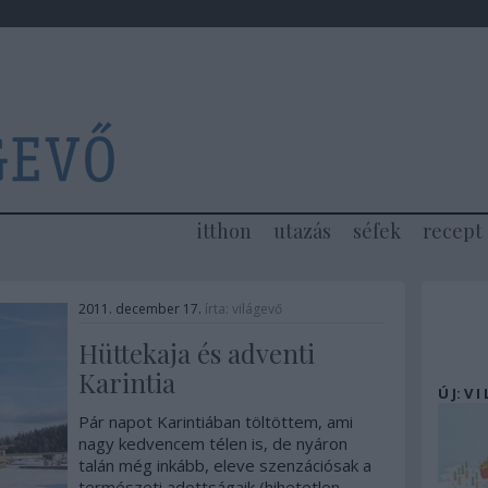
itthon
utazás
séfek
recept
2011. december 17.
írta:
világevő
Hüttekaja és adventi
Karintia
Ú J: V I
Pár napot Karintiában töltöttem, ami
nagy kedvencem télen is, de nyáron
talán még inkább, eleve szenzációsak a
természeti adottságaik (hihetetlen