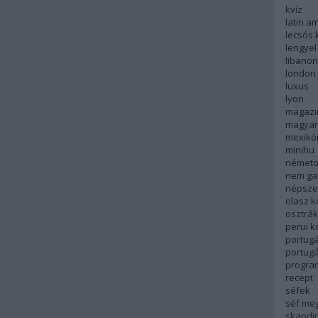
kvíz
latin a
lecsós 
lengyel
libanon
london
luxus
lyon
magazi
magyar
mexikó
minihu
németo
nem ga
népsze
olasz 
osztrá
perui 
portugá
portug
progra
recept
séfek
séf me
skandi