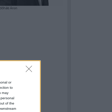
dőháti Áron
sonal or
ection to
ou may
 personal
out of the
 downstream