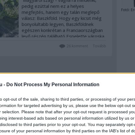
Magyarország! - vágna rá mindenki,
pedig ezúttal nem ez a helyes
Fotó:
Er
megfejtés, hanem egy talán meglepő
válasz: Baszkföld. Hogy egy kicsit még
bonyolultabb legyen, Baszkföldnek
egészen konkrétan a Franciaországban
levő részén található Espelette városka,
ahol eredetvédett…
26
komment
Tovább
u -
Do Not Process My Personal Information
to opt-out of the sale, sharing to third parties, or processing of your per
formation for targeted advertising by us, please use the below opt-out s
r selection. Please note that after your opt-out request is processed y
eing interest-based ads based on personal information utilized by us or
disclosed to third parties prior to your opt-out. You may separately opt-
losure of your personal information by third parties on the IAB’s list of