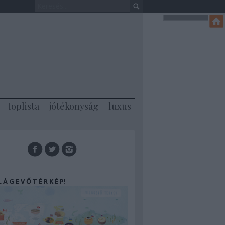
toplista
jótékonyság
luxus
 L Á G E V Ő T É R K É P!