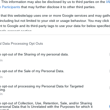
. This information may also be disclosed by us to third parties on the
IA
Participants
that may further disclose it to other third parties.
 that this website/app uses one or more Google services and may gath
including but not limited to your visit or usage behaviour. You may click 
 to Google and its third-party tags to use your data for below specifi
ogle consent section.
l Data Processing Opt Outs
o opt-out of the Sharing of my personal data.
In
o opt-out of the Sale of my Personal Data.
In
to opt-out of processing my Personal Data for Targeted
TOP
ing.
In
Annyi
magya
o opt-out of Collection, Use, Retention, Sale, and/or Sharing
A 10
ersonal Data that Is Unrelated with the Purposes for which it
lected.