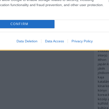
english
cation functionality and fraud prevention, and other user protection.
északi
európa
fesztivá
francia
CONFIRM
futás
hanoi
hollan
hong k
Data Deletion
Data Access
Privacy Policy
hotel
indiai 
indulás
interjú
itthon
japán 
játék
jótéko
kaja
katalá
kínai k
könyv
koreai
közép 
külföld
kultúra