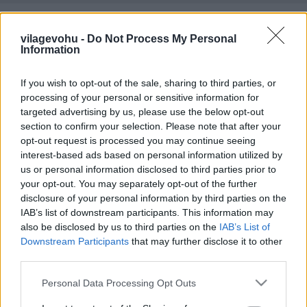
Lyonra készülve - lyoni saláta
vilagevohu -
Do Not Process My Personal
világevő
•
2011. szeptember 16.
6
Information
Az RTL Reggeliben ma elkészített lyoni saláta
If you wish to opt-out of the sale, sharing to third parties, or
receptje:[update: megvan a videóban már a tálalás
processing of your personal or sensitive information for
is!] Lyoni saláta - salade lyonnaise (2 személyre)
targeted advertising by us, please use the below opt-out
Sajnos saját fotóm még nincs róla, majd lecserélem,
section to confirm your selection. Please note that after your
ha lesz. Hozzávalók: 2 tojás 20 dkg kolozsvári
opt-out request is processed you may continue seeing
szalonna 20 dkg frizésaláta (ha…
interest-based ads based on personal information utilized by
us or personal information disclosed to third parties prior to
your opt-out. You may separately opt-out of the further
Breaking: Michelin-inspektorok a
disclosure of your personal information by third parties on the
házban!
IAB’s list of downstream participants. This information may
also be disclosed by us to third parties on the
IAB’s List of
világevő
•
2011. szeptember 15.
22
Downstream Participants
that may further disclose it to other
third parties.
Az elmúlt napok titkos pletykáit és sötét
Please note that this website/app uses one or more Google
sikátorokban elsuttogott félinformációit sikerült
Personal Data Processing Opt Outs
services and may gather and store information including but
mára bizonyossággá érlelni: a vendéglősök és séfek