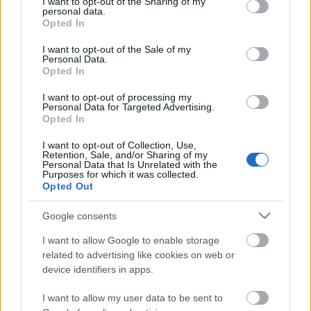
not limited to your visit or usage behaviour. You may click to
I want to opt-out of the Sharing of my
rettegve és reménykedve várt vendége, a mindig
personal data.
grant or deny consent to Google and its third-party tags to
inkognitóban érkező, a világ legnagyobb hatalmú
Opted In
use your data for below specified purposes in below Google
étteremkalauzának, a Michelin…
consent section.
I want to opt-out of the Sale of my
Personal Data.
Opted In
Egy újabb nap a Costes-ben,
képriport
I want to opt-out of processing my
Personal Data for Targeted Advertising.
Opted In
világevő
•
2011. szeptember 14.
2
I want to opt-out of Collection, Use,
Ma (szerdán) is épp a Costes-ben sztázsolok (az
Retention, Sale, and/or Sharing of my
Personal Data that Is Unrelated with the
eddigi tudósítások itt), de csak délelőtt, kicsit kezd
Purposes for which it was collected.
besűrűsödni a programom életem legnagyobb
Opted Out
gasztrokalandja előtt 5 nappal. A képek pár nappal
ezelőtt készültek, és különleges tulajdonságuk -
Google consents
ellentétben a sajátjaimmal -,…
I want to allow Google to enable storage
related to advertising like cookies on web or
JÁTÉK! Keresd meg a képet!
device identifiers in apps.
világevő
•
2011. szeptember 13.
1
I want to allow my user data to be sent to