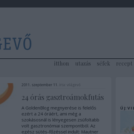
itthon
utazás
séfek
recept
2011. szeptember 11.
írta:
világevő
24 órás gasztroámokfutás
A GoldenBlog megnyerése is felelős
Ú J: V I
ezért a 24 óráért, ami még a
szokásosnál is lényegesen zsúfoltabb
volt gasztronómiai szempontból. Az
egész sütés-főzéssel indult: Mautner