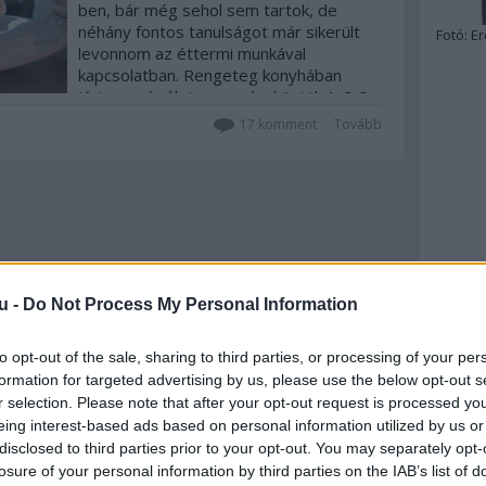
ben, bár még sehol sem tartok, de
néhány fontos tanulságot már sikerült
Fotó:
Er
levonnom az éttermi munkával
kapcsolatban. Rengeteg konyhában
jártam már életem során, köztük 1-2-3
Michelin-csillagosak is voltak bőven,
17
komment
Tovább
beszélgettem sokat híres és…
u -
Do Not Process My Personal Information
to opt-out of the sale, sharing to third parties, or processing of your per
formation for targeted advertising by us, please use the below opt-out s
r selection. Please note that after your opt-out request is processed y
eing interest-based ads based on personal information utilized by us or
disclosed to third parties prior to your opt-out. You may separately opt-
losure of your personal information by third parties on the IAB’s list of