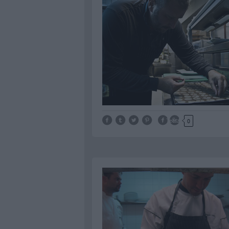
Tetszik
0