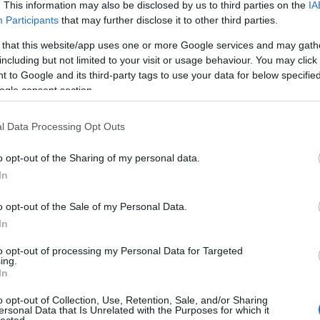
. This information may also be disclosed by us to third parties on the
IA
Participants
that may further disclose it to other third parties.
 that this website/app uses one or more Google services and may gath
including but not limited to your visit or usage behaviour. You may click 
 to Google and its third-party tags to use your data for below specifi
ogle consent section.
l Data Processing Opt Outs
o opt-out of the Sharing of my personal data.
In
o opt-out of the Sale of my Personal Data.
In
to opt-out of processing my Personal Data for Targeted
TOP
ing.
In
Annyi
magya
o opt-out of Collection, Use, Retention, Sale, and/or Sharing
A 10
ersonal Data that Is Unrelated with the Purposes for which it
lected.