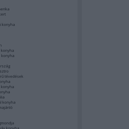
merika
kert
i konyha
n
 konyha
i konyha
rszág
sztro
rű tévedések
konyha
k konyha
konyha
lia
ál konyha
majánló
gmondja
náv konyha