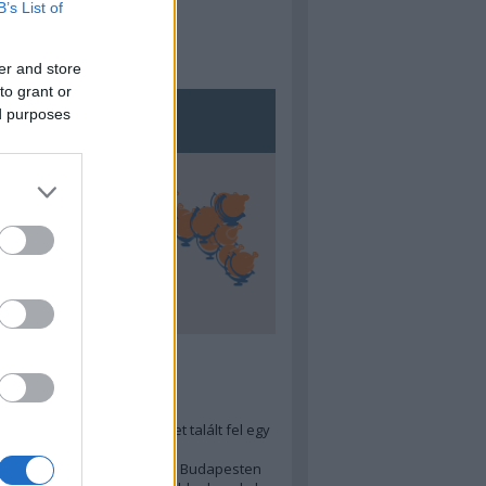
B’s List of
er and store
to grant or
ed purposes
5
ra menő Budapest-térképet talált fel egy
r tervező, hogy...
 legjobb (elérhető árú) ebéd Budapesten