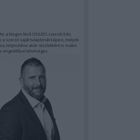
ht: a blogon lévő ÖSSZES szerzői írás,
 a szerző saját tulajdonát képezi, melyek
a, terjesztése akár részletként is csakis
s engedéllyel lehetséges.