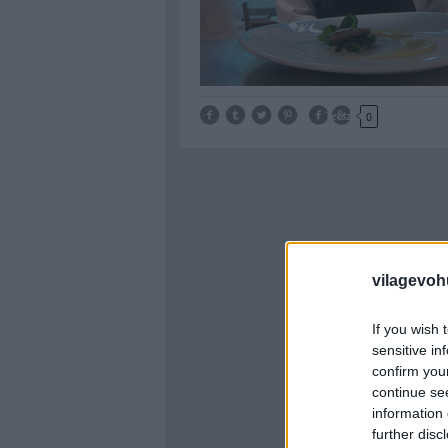
Tetszik
0
vilagevoh
If you wish 
sensitive in
confirm you
continue se
information 
further disc