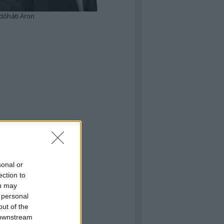
dőháti Áron
sonal or
ection to
ou may
 personal
out of the
 downstream