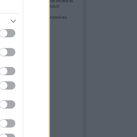
cs akarsz lenni? Akkor előbb olvasd el,
ondol erről egy magyar szakács!
életes steak titka
est rejtett kincsei: orosz kézműves
ászat
atok
 konyha
a
konyha
konyha
m
dor
 dor
nyha
rika