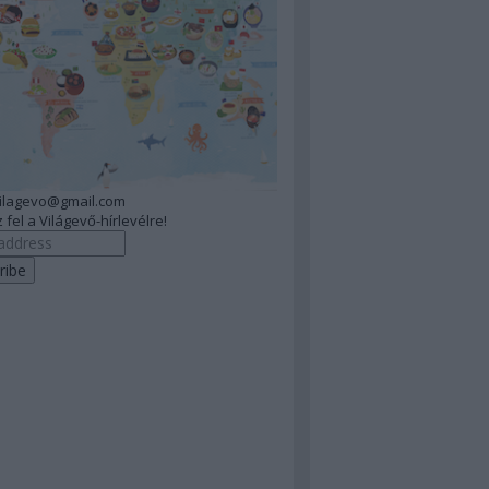
vilagevo@gmail.com
 fel a Világevő-hírlevélre!