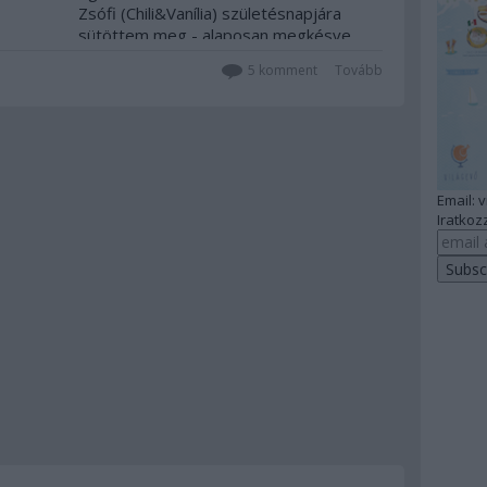
Zsófi (Chili&Vanília) születésnapjára
sütöttem meg - alaposan megkésve
Mamma Agata citromos…
5
komment
Tovább
Email: 
Iratkozz