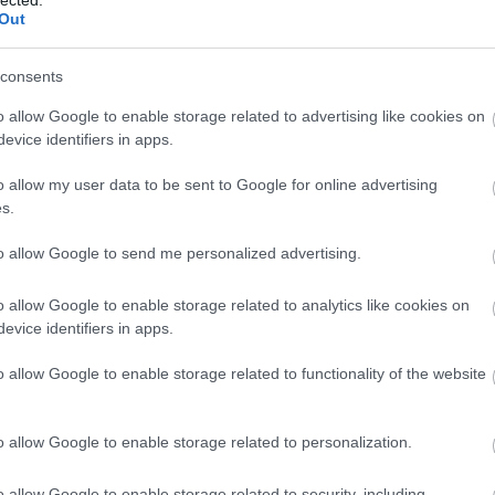
Szaká
Out
mit g
A tök
Budap
consents
cukr
o allow Google to enable storage related to advertising like cookies on
evice identifiers in apps.
Rov
o allow my user data to be sent to Google for online advertising
afrikai
s.
ausztri
ázsia
ázsiai 
to allow Google to send me personalized advertising.
baszk 
bejrút
o allow Google to enable storage related to analytics like cookies on
belgiu
berlin
evice identifiers in apps.
bizarr
bocuse
o allow Google to enable storage related to functionality of the website
bocuse
brit ko
cukiság
o allow Google to enable storage related to personalization.
dél ame
ego
English
o allow Google to enable storage related to security, including