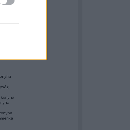
 konyha
l
 konyha
d konyha
ong
konyha
konyha
nyság
n konyha
onyha
 konyha
amerika