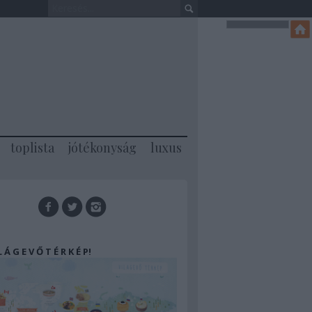
toplista
jótékonyság
luxus
 L Á G E V Ő T É R K É P!