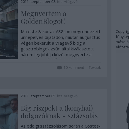
2011. szeptember 08.
írta:
világevő
Megnyertem a
GoldenBlogot!
Ma este 8-kor az A38-on megrendezett
Copyrig
fénykép
ünnepélyes díjátadón, miután augusztus
másolás
végén bekerült a Világevő blog a
előzete
gasztroblogok zsűri által kiválasztott
három legjobbja közé, megnyerte a
Világevő a zsűri fődíját!Köszönöm
szépen a zsűrinek, és még inkább az
10
komment
Tovább
olvasóimnak! Ez…
2011. szeptember 05.
írta:
világevő
Big riszpekt a (konyhai)
dolgozóknak - sztázsolás
Az eddigi sztázsolásom során a Costes-