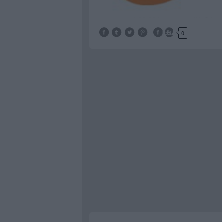
Tetszik
0