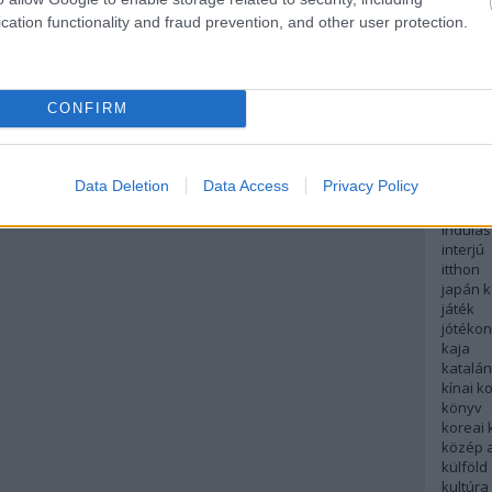
english
cation functionality and fraud prevention, and other user protection.
északi
európa
fesztivá
francia
CONFIRM
futás
hanoi
hollan
hong k
Data Deletion
Data Access
Privacy Policy
hotel
indiai 
indulás
interjú
itthon
japán 
játék
jótéko
kaja
katalá
kínai k
könyv
koreai
közép 
külföld
kultúra