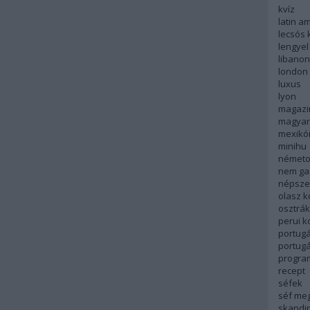
kvíz
latin a
lecsós 
lengyel
libanon
london
luxus
lyon
magazi
magyar
mexikó
minihu
németo
nem ga
népsze
olasz 
osztrá
perui 
portugá
portug
progra
recept
séfek
séf me
skandi