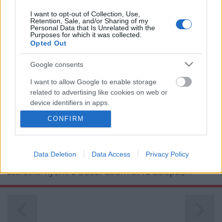
I want to opt-out of Collection, Use,
Retention, Sale, and/or Sharing of my
Personal Data that Is Unrelated with the
Purposes for which it was collected.
Opted Out
Google consents
Szakácskönyvek és mi (videó)
I want to allow Google to enable storage
világevő
•
2011. június 02.
41
related to advertising like cookies on web or
device identifiers in apps.
Mire jó egy szakácskönyv? Milyen egy jó
CONFIRM
I want to allow my user data to be sent to
szakácskönyv? Használhatók a szakácskönyvek? Van
Google for online advertising purposes.
értelme annak a rengeteg új (vagy újnak látszó)
szakácskönyvnek, ami minden évben megjelenik a
I want to allow Google to send me
Data Deletion
Data Access
Privacy Policy
könyvesboltokban? (szolgálati közlemény: Ha
personalized advertising.
szeretnél nyerni a Budai Gourmet-ra belépőt,…
I want to allow Google to enable storage
related to analytics like cookies on web or
device identifiers in apps.