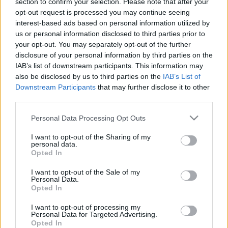
section to confirm your selection. Please note that after your
opt-out request is processed you may continue seeing
Hiányzás csakis igazolással!
interest-based ads based on personal information utilized by
us or personal information disclosed to third parties prior to
világevő
•
2011. június 03.
7
your opt-out. You may separately opt-out of the further
disclosure of your personal information by third parties on the
IAB’s list of downstream participants. This information may
Tegnap volt a Budai Gourmet 0., azaz szakmai
also be disclosed by us to third parties on the
IAB’s List of
napja, aminek a kapcsán begyűjtöttem rengeteg
Downstream Participants
that may further disclose it to other
véleményt az eseményről. Beszéltem éttermesekkel,
third parties.
séfekkel, kiállítókkal, újságírókkal, vendégekkel, és
az a meglepő kép kezdett kibontakozni, hogy
Please note that this website/app uses one or more Google
Personal Data Processing Opt Outs
mindenki rettenetesen boldog, hogy van…
services and may gather and store information including but
not limited to your visit or usage behaviour. You may click to
I want to opt-out of the Sharing of my
personal data.
grant or deny consent to Google and its third-party tags to
Opted In
use your data for below specified purposes in below Google
consent section.
I want to opt-out of the Sale of my
Personal Data.
Opted In
I want to opt-out of processing my
Personal Data for Targeted Advertising.
Opted In