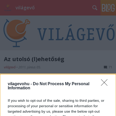
világevő
Az utolsó (l)ehetőség
világevő
•
2011. június 05.
71
Ma van a Budai Gourmet zárónapja, aki eddig
vilagevohu -
Do Not Process My Personal
valamiért hezitált vagy nem ért rá, itt az utolsó
Information
lehetőség, hogy ne maradjon ki az év
gasztroeseményéből! Íme a tegnapi
If you wish to opt-out of the sale, sharing to third parties, or
gasztrokalandjaim a Millenáris Parkban képekben,
processing of your personal or sensitive information for
ma nekifutok még egyszer, rengeteg mindent nem
targeted advertising by us, please use the below opt-out
kóstoltam…