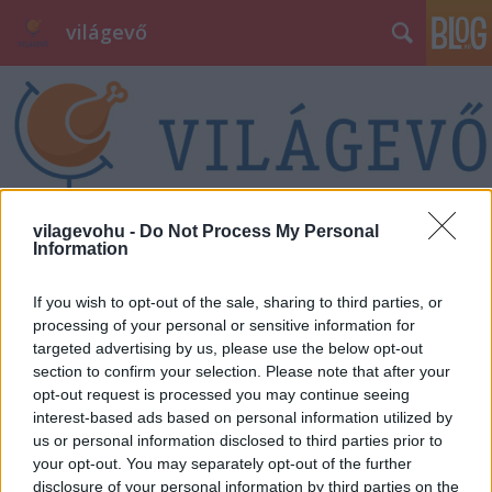
világevő
vilagevohu -
Do Not Process My Personal
12 kilométernyi koplalás
Information
világevő
•
2011. április 07.
2
If you wish to opt-out of the sale, sharing to third parties, or
processing of your personal or sensitive information for
Ahogy arra már korábban fájdalmasan ráébredni
targeted advertising by us, please use the below opt-out
kényszerültem, genetikailag sajnos nem vagyok
section to confirm your selection. Please note that after your
tökéletes Világevő, az elfogyasztott kalóriák nem
opt-out request is processed you may continue seeing
múlnak el nyomtalanul, több szempontból is
interest-based ads based on personal information utilized by
emlékezetesek maradnak.A hasamon felgyülemlő
us or personal information disclosed to third parties prior to
élő élményanyag eltávolítását tűztem ki…
your opt-out. You may separately opt-out of the further
disclosure of your personal information by third parties on the