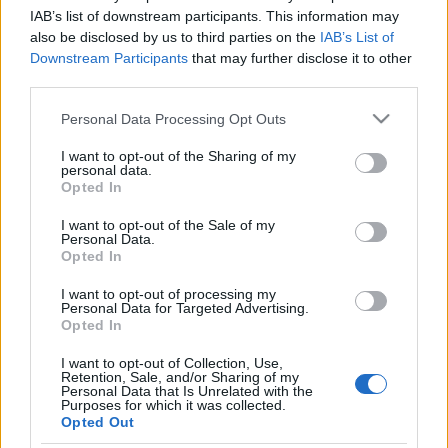
IAB’s list of downstream participants. This information may
Tavaszi zsongás II., budai oldal.
also be disclosed by us to third parties on the
IAB’s List of
Downstream Participants
that may further disclose it to other
világevő
•
2011. április 06.
25
third parties.
(a pesti oldal tavaszi meglepetései a Világevőn) A
Please note that this website/app uses one or more Google
Personal Data Processing Opt Outs
Budai oldalnak is jutnak azért kellemes tavaszi
services and may gather and store information including but
helyek szerencsére, az egyik kitűnő példa a némi
not limited to your visit or usage behaviour. You may click to
I want to opt-out of the Sharing of my
personal data.
bizonytalankodás után egy szerencsés séfváltás
grant or deny consent to Google and its third-party tags to
Opted In
segítségével nagyon magára talált Bonfini Kert a
use your data for below specified purposes in below Google
consent section.
Bécsi kapu előtt a Lovas úton.…
I want to opt-out of the Sale of my
Personal Data.
Opted In
A legjobb fagyi a városban
I want to opt-out of processing my
Personal Data for Targeted Advertising.
világevő
•
2011. április 04.
117
Opted In
[A lista közben elavult kicsit, megszűnt a Lukács, és
I want to opt-out of Collection, Use,
Retention, Sale, and/or Sharing of my
bejött új szereplőnek például az Erdős és fiai, a
Personal Data that Is Unrelated with the
Levendula és a Fragola.] Éppen tegnap volt a
Purposes for which it was collected.
Opted Out
fagyikehely (sundae) születésnapja, amit a Google is