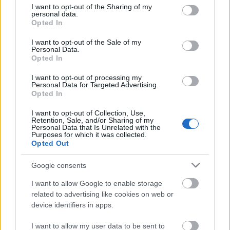
annak ellenére is, hogy távozott január elején a
not limited to your visit or usage behaviour. You may click to
I want to opt-out of the Sharing of my
personal data.
portugál séf Miguel Vieira. Helyét az argentín
grant or deny consent to Google and its third-party tags to
Opted In
Nicolas Delgado vette át. A Michelin…
use your data for below specified purposes in below Google
consent section.
I want to opt-out of the Sale of my
Personal Data.
Itt van a Michelin-csillagok állása -
Opted In
elsőként a Világevőn!
I want to opt-out of processing my
Personal Data for Targeted Advertising.
világevő
•
2011. március 16.
80
Opted In
I want to opt-out of Collection, Use,
Update2: az Onyx egy két személyes vacsorával
Retention, Sale, and/or Sharing of my
jutalmazza a jó hír hozóját, amit persze nem tartok
Personal Data that Is Unrelated with the
Purposes for which it was collected.
meg magamnak, szóval hamarosan egy
Opted Out
nyereményjáték következik, ahol a nyeremény egy
Michelin-csillagos vacsora lesz két főre! Facebookhoz
Google consents
érdemes csatlakozni addig is! Update1: megvan a…
I want to allow Google to enable storage
related to advertising like cookies on web or
Michelin-csillagos hírek elsőként a
device identifiers in apps.
Világevőn holnap!
I want to allow my user data to be sent to