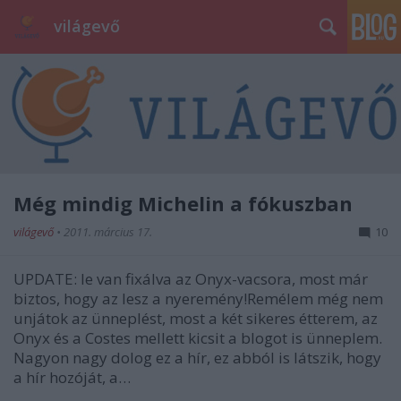
világevő
Még mindig Michelin a fókuszban
világevő
•
2011. március 17.
10
UPDATE: le van fixálva az Onyx-vacsora, most már
biztos, hogy az lesz a nyeremény!Remélem még nem
unjátok az ünneplést, most a két sikeres étterem, az
Onyx és a Costes mellett kicsit a blogot is ünneplem.
Nagyon nagy dolog ez a hír, ez abból is látszik, hogy
a hír hozóját, a…