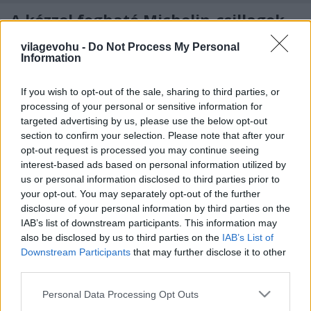
A kézzel fogható Michelin-csillagok
világevő
•
2011. március 16.
89
vilagevohu -
Do Not Process My Personal
Information
Update: az Onyx egy két személyes vacsorával
jutalmazza a jó hír hozóját, amit persze nem tartok
If you wish to opt-out of the sale, sharing to third parties, or
processing of your personal or sensitive information for
meg magamnak, szóval hamarosan egy
targeted advertising by us, please use the below opt-out
nyereményjáték következik, ahol a nyeremény egy
section to confirm your selection. Please note that after your
Michelin-csillagos vacsora lesz két főre! Facebookhoz
opt-out request is processed you may continue seeing
érdemes csatlakozni addig is! Sikerült…
interest-based ads based on personal information utilized by
us or personal information disclosed to third parties prior to
Egy éve történt: Megvan az első
your opt-out. You may separately opt-out of the further
disclosure of your personal information by third parties on the
magyar Michelin-csillag!
IAB’s list of downstream participants. This information may
világevő
•
2011. március 16.
0
also be disclosed by us to third parties on the
IAB’s List of
Downstream Participants
that may further disclose it to other
third parties.
(A poszt saját szerzeményem, eredetileg egy másik
blogon jelent meg 2010.03.16-án, reggel 9-kor.) A
Please note that this website/app uses one or more Google
Personal Data Processing Opt Outs
győztes pedig a Costes étterem a Ráday utcában,
services and may gather and store information including but