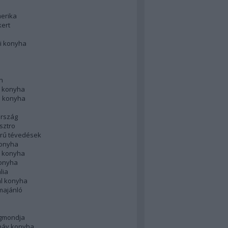
merika
kert
i konyha
n
 konyha
i konyha
rszág
sztro
rű tévedések
konyha
k konyha
konyha
lia
ál konyha
majánló
gmondja
náv konyha