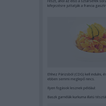
részt, ahol az első a sztárséfek sor
kifejezésre juttatják a francia gas
Ehhez Párizsból (CDG) kell indulni, 
ebben semmi meglepő nincs.
Ilyen fogások lesznek például:
Baszk garnélák kurkuma illatú tésztá