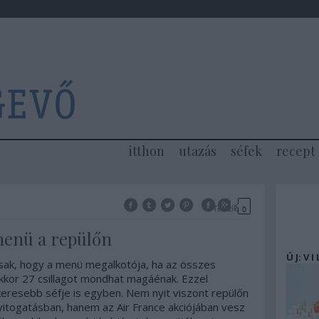
itthon
utazás
séfek
recept
Tetszik
0
menü a repülőn
Ú J: V I
csak, hogy a menü megalkotója, ha az összes
akkor 27 csillagot mondhat magáénak. Ezzel
keresebb séfje is egyben. Nem nyit viszont repülőn
nyitogatásban, hanem az Air France akciójában vesz