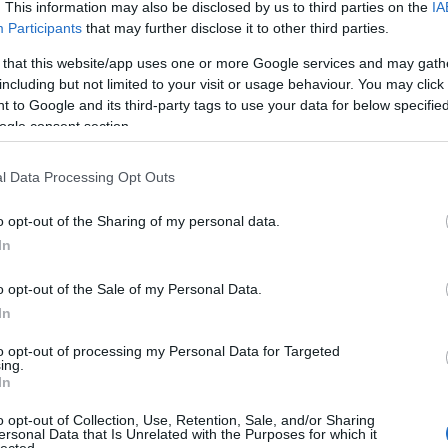
. This information may also be disclosed by us to third parties on the
IA
Participants
that may further disclose it to other third parties.
 that this website/app uses one or more Google services and may gath
including but not limited to your visit or usage behaviour. You may click 
 to Google and its third-party tags to use your data for below specifi
ogle consent section.
l Data Processing Opt Outs
o opt-out of the Sharing of my personal data.
In
o opt-out of the Sale of my Personal Data.
In
to opt-out of processing my Personal Data for Targeted
TOP
ing.
In
Annyi
l:
magya
o opt-out of Collection, Use, Retention, Sale, and/or Sharing
A 10
ersonal Data that Is Unrelated with the Purposes for which it
lected.