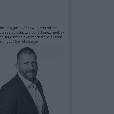
ht: a blogon lévő ÖSSZES szerzői írás,
 a szerző saját tulajdonát képezi, melyek
a, terjesztése akár részletként is csakis
s engedéllyel lehetséges.