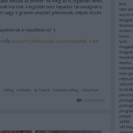
kább fekszik az ember. na meg az is izgalmas lehet,
kvíz
 amik ma már a legtöbb nem fapados társaságnál is
latin a
ét vagy 5 gramm snacket jelentenek, milyen érzés
lecsós 
lengyel
libanon
spektorok a repülőkön is? :)
london
luxus
on
! És
elindult a jótékonysági nyereményjáték, a sok
lyon
magazi
magyar
mexikó
minihu
németo
nem ga
népsze
olasz 
osztrá
csillag
michelin
air france
michelin csillag
robuchon
perui 
portugá
56
komment
portug
progra
recept
séfek
séf me
skandi