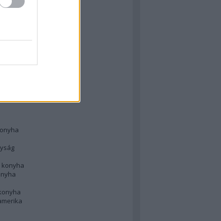
 konyha
l
 konyha
d konyha
ong
konyha
konyha
nyság
n konyha
onyha
 konyha
amerika