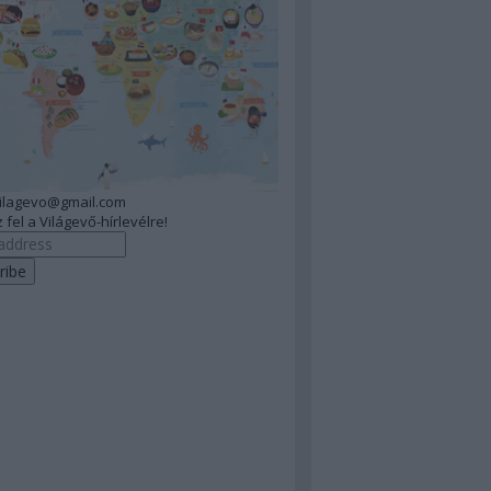
vilagevo@gmail.com
 fel a Világevő-hírlevélre!