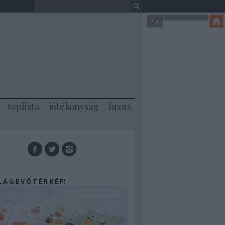
toplista
jótékonyság
luxus
 L Á G E V Ő T É R K É P!