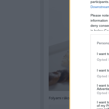
participants
Downstream 
Please note
information 
deny consent
in below Go
Persona
I want t
Opted 
I want t
Opted 
I want 
Advertis
Opted 
Folyami rákos tészta nantua szóssza
I want t
of my P
was col