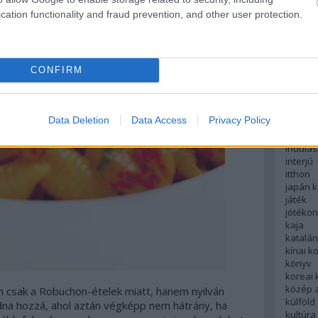
English
cation functionality and fraud prevention, and other user protection.
északi
európa
fesztivá
francia
CONFIRM
futás
hanoi
hollan
hong k
Data Deletion
Data Access
Privacy Policy
hotel
indiai 
indulás
interjú
itthon
japán 
játék
jótéko
kaja
katalá
kínai k
könyv
koreai
közép 
csak a Robuchon-ételek miatt, hanem nyilván
külföld
dna hozzá, ahol aztán végképp nem hátrány, ha
kultúra