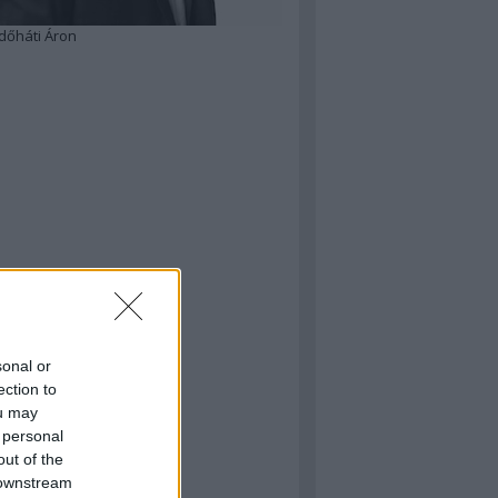
dőháti Áron
sonal or
ection to
ou may
 personal
out of the
 downstream