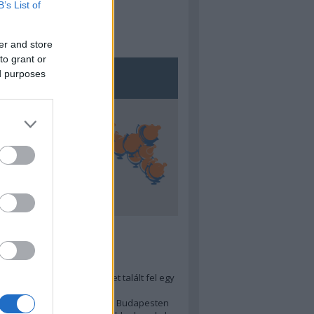
B’s List of
er and store
to grant or
ed purposes
5
ra menő Budapest-térképet talált fel egy
r tervező, hogy...
 legjobb (elérhető árú) ebéd Budapesten