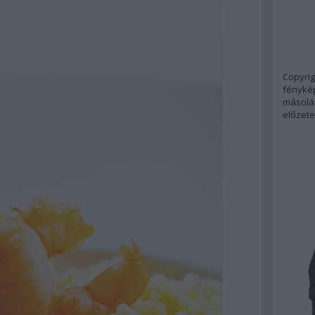
Copyrig
fénykép
másolás
előzete