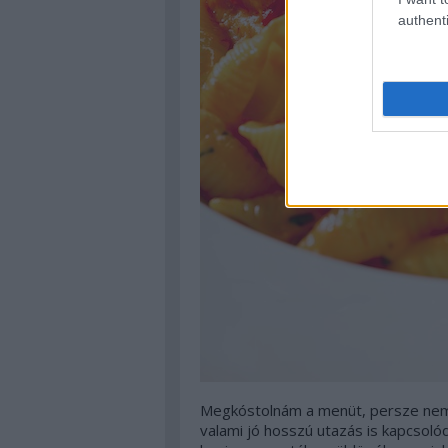
authenti
Megkóstolnám a menüt, persze nem 
valami jó hosszú utazás is kapcsoló