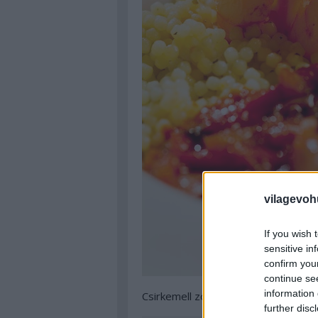
vilagevoh
If you wish 
sensitive in
confirm you
continue se
information 
Csirkemell zöld curry szószban máko
further disc