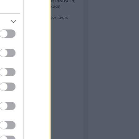
cs akarsz lenni? Akkor előbb olvasd el,
ondol erről egy magyar szakács!
életes steak titka
est rejtett kincsei: orosz kézműves
ászat
atok
 konyha
a
konyha
konyha
m
dor
 dor
nyha
rika