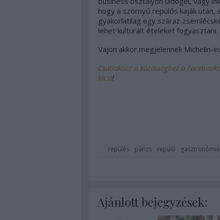
business osztályon üldögél, vagy in
hogy a szörnyű repülős kaják után,
gyakorlatilag egy száraz zsemlécsk
lehet kulturált ételeket fogyasztani.
Vajon akkor megjelennek Michelin-in
Csatlakozz a közösséghez a Facebook
kicsi
!
repülés
párizs
repülő
gasztronómia
Ajánlott bejegyzések: