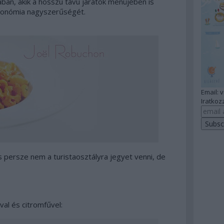
ában, akik a hosszú távú járatok menüjében is
ztronómia nagyszerűségét.
Email: 
Iratkozz
és persze nem a turistaosztályra jegyet venni, de
val és citromfűvel: