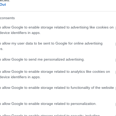
Szaká
Out
mit g
A tök
Budap
consents
cukr
o allow Google to enable storage related to advertising like cookies on
evice identifiers in apps.
Rov
o allow my user data to be sent to Google for online advertising
afrikai
s.
ausztri
ázsia
ázsiai 
to allow Google to send me personalized advertising.
baszk 
bejrút
o allow Google to enable storage related to analytics like cookies on
belgiu
berlin
evice identifiers in apps.
bizarr
bocuse
o allow Google to enable storage related to functionality of the website
bocuse
brit ko
cukiság
o allow Google to enable storage related to personalization.
dél ame
ego
english
o allow Google to enable storage related to security, including